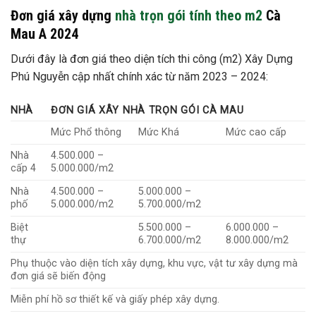
Đơn giá xây dựng
nhà trọn gói tính theo m2
Cà
Mau A 2024
Dưới đây là đơn giá theo diện tích thi công (m2) Xây Dựng
Phú Nguyễn cập nhất chính xác từ năm 2023 – 2024:
NHÀ
ĐƠN GIÁ XÂY NHÀ TRỌN GÓI CÀ MAU
Mức Phổ thông
Mức Khá
Mức cao cấp
Nhà
4.500.000 –
cấp 4
5.000.000/m2
Nhà
4.500.000 –
5.000.000 –
phố
5.000.000/m2
5.700.000/m2
Biệt
5.500.000 –
6.000.000 –
thự
6.700.000/m2
8.000.000/m2
Phụ thuộc vào diện tích xây dựng, khu vực, vật tư xây dựng mà
đơn giá sẽ biến động
Miễn phí hồ sơ thiết kế và giấy phép xây dựng.