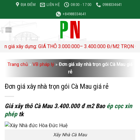
Bỏ
ĐỊA ĐIỂM
LIÊN HỆ
08:00 - 17:00
0988334641
qua
+84988334641
nội
dung
 dựng: GIÁ THÔ 3.000.000– 3.400.000 Đ/M2 TRỌN GÓI 4,500,00
Trang chủ
»
VB pháp lý
»
Đơn giá xây nhà trọn gói Cà Mau giá
rẻ
Đơn giá xây nhà trọn gói Cà Mau giá rẻ
Giá xây thô Cà Mau 3.400.000 đ m2 Bao
ép cọc
xin
phép
tk
Xây Nhà Cà Mau