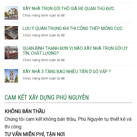
Phường
Xây
Phường
Hòa
An
nhà
XÂY NHÀ TRỌN GÓI THÔ GIÁ RẺ QUẬN THỦ ĐỨC
An
Lạc,
trọn
Nhơn,
Chức năng bình luận bị tắt
ở
Phường
gói
Phường
Xây
Bình
bao
Gò
nhà
Tân,Phường
ép
LƯU Ý QUAN TRỌNG KHI THI CÔNG THÉP MÓNG CỌC
Vấp,
trọn
Tân
cọc
Phường
Chức năng bình luận bị tắt
ở
gói
Tạo
móng
Hạnh
Lưu
thô
Thông,An
ý
giá
QUẬN BÌNH THẠNH ĐƠN VỊ NÀO XÂY NHÀ TRỌN GÓI UY
Hội
quan
rẻ
TÍN, CHẤT LƯỢNG?
Tây,An
trọng
Quận
Chức năng bình luận bị tắt
ở
Hội
khi
Thủ
Quận
Đông
thi
Đức
Bình
XÂY NHÀ 3 TẦNG BAO NHIÊU TIỀN Ở GÒ VẤP ?
công
Thạnh
thép
Chức năng bình luận bị tắt
ở
đơn
móng
Xây
vị
cọc
nhà
nào
3
CAM KẾT XÂY DỰNG PHÚ NGUYỄN
xây
tầng
nhà
bao
trọn
nhiêu
KHÔNG BÁN THẦU
gói
tiền
uy
Chúng tôi cam kết không bán thầu, Phú Nguyễn tự thiết kế và
ở
tín,
Gò
thi công.
chất
Vấp
lượng?
TƯ VẤN MIỄN PHÍ, TẬN NƠI
?