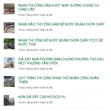
Nhận
vượt
thầu
NHẬN THI CÔNG SÀN VƯỢT NHỊP XƯỞNG CHUNG CƯ
nhịp
xây
CĂNG CÁP
7m
nhà
Chức năng bình luận bị tắt
ở
8m
các
Nhận
9m
phường
thi
10m
NHẬN ĐÀO THI CÔNG HẦM BỂ NƯỚC NGẦM CHỮA CHÁY
Tây
công
11m
Chức năng bình luận bị tắt
Thạnh,
ở
sàn
12m
Tân
Nhận
vượt
Sơn
đào
NHẬN THI CÔNG BỂ NƯỚC NGẦM CHỮA CHÁY PCCC BỂ
nhịp
Nhì,
thi
NƯỚC THẢI
xưởng
Phú
công
chung
Chức năng bình luận bị tắt
ở
Thọ
hầm
cư
Nhận
Hòa,
bể
căng
thi
GIÁ XÂY NHÀ PHƯỜNG BÌNH DƯƠNG PHƯỜNG THỦ DẦU
Phú
nước
cáp
công
MỘT PHƯỜNG TÂN UYÊN.
Thạnh
Ngầm
bể
và
chữa
Chức năng bình luận bị tắt
ở
nước
Tân
cháy
Giá
ngầm
Phú.
xây
QUY TRÌNH THI CÔNG PHẦN THÔ NHÂN CÔNG HOÀN
chữa
nhà
THIỆN
cháy
Phường
Chức năng bình luận bị tắt
ở
pccc
Bình
Quy
bể
Dương
trình
nước
ĐƠN GIÁ XÂY CĂN HỘ DỊCH VỤ
Phường
thi
thải
Chức năng bình luận bị tắt
Thủ
ở
công
Dầu
Đơn
phần
Một
giá