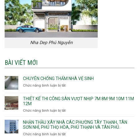
Nha Dep Phú Nguyễn
BÀI VIẾT MỚI
CHUYÊN CHỐNG THẤM NHÀ VỆ SINH
Chức năng bình luận bị tắt
ở
Chuyên
chống
THIẾT KẾ THI CÔNG SÀN VƯỢT NHỊP 7M 8M 9M 10M 11M
thấm
12M
nhà
Chức năng bình luận bị tắt
ở
vệ
Thiết
sinh
kế
NHẬN THẦU XÂY NHÀ CÁC PHƯỜNG TÂY THẠNH, TÂN
thi
SƠN NHÌ, PHÚ THỌ HÒA, PHÚ THẠNH VÀ TÂN PHÚ.
công
Chức năng bình luận bị tắt
ở
sàn