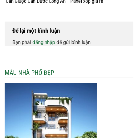
Cần Giuộc Cần Đước Long An
Panel xốp giá rẻ
Để lại một bình luận
Bạn phải
đăng nhập
để gửi bình luận.
MẪU NHÀ PHỐ ĐẸP