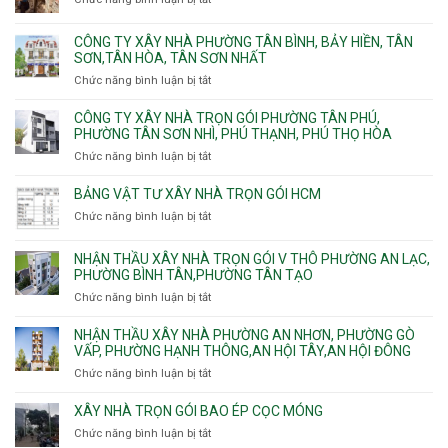
Lài
Long,
nhà
Đơn
Long
trọn
giá
Phước,
CÔNG TY XÂY NHÀ PHƯỜNG TÂN BÌNH, BẢY HIỀN, TÂN
gói
thi
Long
SƠN,TÂN HÒA, TÂN SƠN NHẤT
Phường
công
Trường,
Đông
Chức năng bình luận bị tắt
ở
ép
An
Hưng
Công
cừ
Khánh,
Thuận,
ty
CÔNG TY XÂY NHÀ TRỌN GÓI PHƯỜNG TÂN PHÚ,
C
Bình
Trung
xây
PHƯỜNG TÂN SƠN NHÌ, PHÚ THẠNH, PHÚ THỌ HÒA
vây
Trưng
Mỹ
nhà
chống
Chức năng bình luận bị tắt
ở
và
Tây,
Phường
sạt
Công
Cát
Tân
Tân
đào
ty
Lái
BẢNG VẬT TƯ XÂY NHÀ TRỌN GÓI HCM
Thới
Bình,
hầm
xây
Hiệp,
Chức năng bình luận bị tắt
Bảy
ở
nhà
Thới
Hiền,
Bảng
trọn
An
Tân
vật
NHẬN THẦU XÂY NHÀ TRỌN GÓI V THÔ PHƯỜNG AN LẠC,
gói
và
Sơn,Tân
tư
PHƯỜNG BÌNH TÂN,PHƯỜNG TÂN TẠO
Phường
An
Hòa,
xây
Tân
Phú
Chức năng bình luận bị tắt
ở
Tân
nhà
Phú,
Đông.
Nhận
Sơn
trọn
Phường
thầu
NHẬN THẦU XÂY NHÀ PHƯỜNG AN NHƠN, PHƯỜNG GÒ
Nhất
gói
Tân
xây
VẤP, PHƯỜNG HẠNH THÔNG,AN HỘI TÂY,AN HỘI ĐÔNG
HCM
Sơn
nhà
Chức năng bình luận bị tắt
ở
Nhì,
trọn
Nhận
Phú
gói
thầu
XÂY NHÀ TRỌN GÓI BAO ÉP CỌC MÓNG
Thạnh,
v
xây
Phú
Chức năng bình luận bị tắt
thô
ở
nhà
Thọ