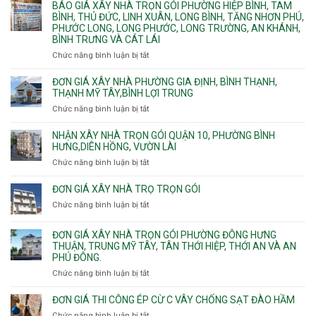
BÁO GIÁ XÂY NHÀ TRỌN GÓI PHƯỜNG HIỆP BÌNH, TAM
thô
Phường
xây
BÌNH, THỦ ĐỨC, LINH XUÂN, LONG BÌNH, TĂNG NHƠN PHÚ,
nhân
Tân
căn
PHƯỚC LONG, LONG PHƯỚC, LONG TRƯỜNG, AN KHÁNH,
công
Uyên.
hộ
BÌNH TRƯNG VÀ CÁT LÁI
hoàn
dịch
thiện
Chức năng bình luận bị tắt
ở
vụ
Báo
giá
ĐƠN GIÁ XÂY NHÀ PHƯỜNG GIA ĐỊNH, BÌNH THẠNH,
xây
THẠNH MỸ TÂY,BÌNH LỢI TRUNG
nhà
Chức năng bình luận bị tắt
ở
trọn
Đơn
gói
giá
NHẬN XÂY NHÀ TRỌN GÓI QUẬN 10, PHƯỜNG BÌNH
Phường
xây
HƯNG,DIÊN HỒNG, VƯỜN LÀI
Hiệp
nhà
Chức năng bình luận bị tắt
ở
Bình,
phường
Nhận
Tam
Gia
xây
Bình,
ĐƠN GIÁ XÂY NHÀ TRỌ TRỌN GÓI
Định,
nhà
Thủ
Chức năng bình luận bị tắt
Bình
ở
trọn
Đức,
Thạnh,
Đơn
gói
Linh
Thạnh
giá
ĐƠN GIÁ XÂY NHÀ TRỌN GÓI PHƯỜNG ĐÔNG HƯNG
Quận
Xuân,
Mỹ
xây
THUẬN, TRUNG MỸ TÂY, TÂN THỚI HIỆP, THỚI AN VÀ AN
10,
Long
Tây,Bình
nhà
PHÚ ĐÔNG.
Phường
Bình,
Lợi
trọ
Bình
Tăng
Chức năng bình luận bị tắt
ở
Trung
trọn
Hưng,Diên
Nhơn
Đơn
gói
Hồng,
Phú,
giá
ĐƠN GIÁ THI CÔNG ÉP CỪ C VÂY CHỐNG SẠT ĐÀO HẦM
Vườn
Phước
xây
Chức năng bình luận bị tắt
ở