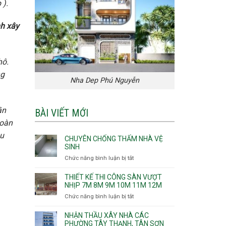
 ).
nh
xây
hô.
ng
Nha Dep Phú Nguyễn
ân
BÀI VIẾT MỚI
hoàn
au
CHUYÊN CHỐNG THẤM NHÀ VỆ
SINH
Chức năng bình luận bị tắt
ở
Chuyên
chống
THIẾT KẾ THI CÔNG SÀN VƯỢT
thấm
NHỊP 7M 8M 9M 10M 11M 12M
nhà
Chức năng bình luận bị tắt
ở
vệ
Thiết
sinh
kế
NHẬN THẦU XÂY NHÀ CÁC
thi
PHƯỜNG TÂY THẠNH, TÂN SƠN