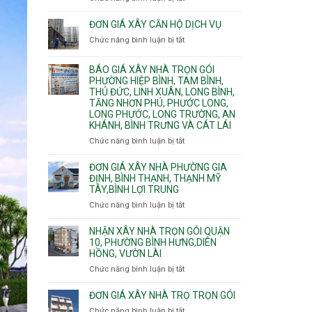
Bình
Quy
nước
Dương
trình
ĐƠN GIÁ XÂY CĂN HỘ DỊCH VỤ
thải
Phường
thi
Chức năng bình luận bị tắt
Thủ
ở
công
Dầu
Đơn
phần
Một
giá
BÁO GIÁ XÂY NHÀ TRỌN GÓI
thô
Phường
xây
PHƯỜNG HIỆP BÌNH, TAM BÌNH,
nhân
Tân
căn
THỦ ĐỨC, LINH XUÂN, LONG BÌNH,
công
Uyên.
hộ
TĂNG NHƠN PHÚ, PHƯỚC LONG,
hoàn
dịch
LONG PHƯỚC, LONG TRƯỜNG, AN
thiện
vụ
KHÁNH, BÌNH TRƯNG VÀ CÁT LÁI
Chức năng bình luận bị tắt
ở
Báo
giá
ĐƠN GIÁ XÂY NHÀ PHƯỜNG GIA
xây
ĐỊNH, BÌNH THẠNH, THẠNH MỸ
TÂY,BÌNH LỢI TRUNG
nhà
trọn
Chức năng bình luận bị tắt
ở
gói
Đơn
Phường
giá
NHẬN XÂY NHÀ TRỌN GÓI QUẬN
Hiệp
xây
10, PHƯỜNG BÌNH HƯNG,DIÊN
Bình,
HỒNG, VƯỜN LÀI
nhà
Tam
phường
Chức năng bình luận bị tắt
ở
Bình,
Gia
Nhận
Thủ
Định,
xây
ĐƠN GIÁ XÂY NHÀ TRỌ TRỌN GÓI
Đức,
Bình
nhà
Linh
Chức năng bình luận bị tắt
ở
Thạnh,