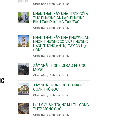
Tân
An
nhà
Chức năng bình luận bị tắt
ở
Sơn,Tân
Phú
trọn
Bảng
Hòa,
Đông.
gói
vật
NHẬN THẦU XÂY NHÀ TRỌN GÓI V
Tân
Phường
tư
THÔ PHƯỜNG AN LẠC, PHƯỜNG
Sơn
Tân
BÌNH TÂN,PHƯỜNG TÂN TẠO
xây
Nhất
Phú,
nhà
Chức năng bình luận bị tắt
ở
Phường
trọn
Nhận
Tân
gói
thầu
NHẬN THẦU XÂY NHÀ PHƯỜNG AN
Sơn
HCM
xây
NHƠN, PHƯỜNG GÒ VẤP, PHƯỜNG
Nhì,
HẠNH THÔNG,AN HỘI TÂY,AN HỘI
nhà
Phú
ĐÔNG
trọn
Thạnh,
gói
Phú
Chức năng bình luận bị tắt
ở
v
Thọ
Nhận
thô
Hòa
thầu
XÂY NHÀ TRỌN GÓI BAO ÉP CỌC
Phường
xây
MÓNG
An
nhà
Chức năng bình luận bị tắt
ở
Lạc,
Phường
NG
Xây
Phường
An
nhà
XÂY NHÀ TRỌN GÓI THÔ GIÁ RẺ
Bình
Nhơn,
trọn
QUẬN THỦ ĐỨC
Tân,Phường
Phường
gói
Tân
Chức năng bình luận bị tắt
ở
Gò
bao
Tạo
Xây
Vấp,
ép
nhà
Phường
LƯU Ý QUAN TRỌNG KHI THI CÔNG
cọc
trọn
THÉP MÓNG CỌC
Hạnh
móng
gói
Thông,An
Chức năng bình luận bị tắt
ở