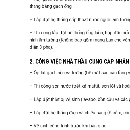
thang bằng gạch ống.
– Lắp đặt hệ thống cấp thoát nước nguội âm tườn
– Thi công lắp đặt hệ thống ống luồn, hộp đấu nối c
hình âm tường (Không bao gồm mạng Lan cho văn p
điện 3 pha).
2. CÔNG VIỆC NHÀ THẦU CUNG CẤP NHÂN
– Ốp lát gạch nền và tường (bề mặt sàn các tầng v
– Thi công sơn nước (trét xả mattit, sơn lót và hoà
– Lắp đặt thiết bị vệ sinh (lavabo, bồn cầu và các 
– Lắp đặt hệ thống điện và chiếu sáng (ổ cắm, cô
– Vệ sinh công trình trước khi bàn giao