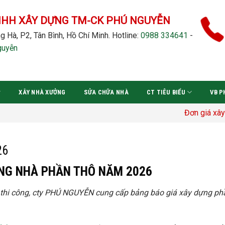
NHH XÂY DỰNG TM-CK PHÚ NGUYỄN
g Hà, P2, Tân Bình, Hồ Chí Minh.
Hotline:
0988 334641
-
guyễn
XÂY NHÀ XƯỞNG
SỬA CHỮA NHÀ
CT TIÊU BIỂU
VB P
Đơn giá xây dựng: GIÁ
26
ỰNG NHÀ PHẦN THÔ NĂM 2026
u thi công, cty PHÚ NGUYỄN cung cấp bảng báo giá xây dựng ph