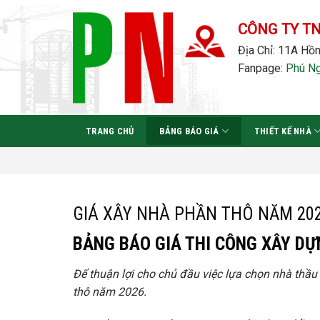
Bỏ
qua
CÔNG TY T
nội
Địa Chỉ: 11A Hồn
dung
Fanpage:
Phú N
TRANG CHỦ
BẢNG BÁO GIÁ
THIẾT KẾ NHÀ
GIÁ XÂY NHÀ PHẦN THÔ NĂM 20
BẢNG BÁO GIÁ THI CÔNG XÂY D
Để thuận lợi cho chủ đầu việc lựa chọn nhà thầ
thô năm 2026.