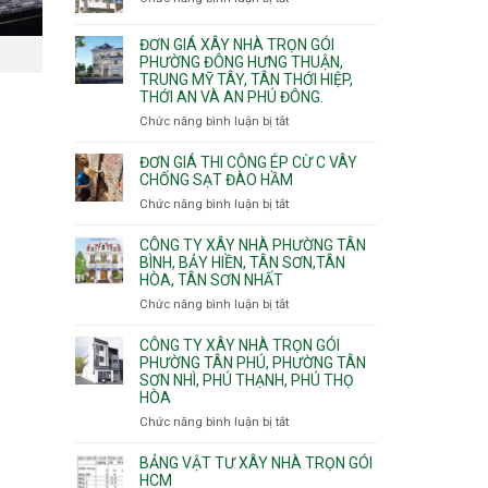
trọn
Xuân,
Đơn
Thạnh
gói
Long
giá
Mỹ
ĐƠN GIÁ XÂY NHÀ TRỌN GÓI
Quận
Bình,
xây
Tây,Bình
PHƯỜNG ĐÔNG HƯNG THUẬN,
10,
Tăng
nhà
Lợi
TRUNG MỸ TÂY, TÂN THỚI HIỆP,
Phường
Nhơn
trọ
Trung
THỚI AN VÀ AN PHÚ ĐÔNG.
Bình
Phú,
trọn
Hưng,Diên
Chức năng bình luận bị tắt
Phước
ở
gói
Hồng,
Long,
Đơn
Vườn
Long
giá
ĐƠN GIÁ THI CÔNG ÉP CỪ C VÂY
Lài
Phước,
xây
CHỐNG SẠT ĐÀO HẦM
Long
nhà
Chức năng bình luận bị tắt
ở
Trường,
trọn
Đơn
An
gói
giá
CÔNG TY XÂY NHÀ PHƯỜNG TÂN
Khánh,
Phường
thi
BÌNH, BẢY HIỀN, TÂN SƠN,TÂN
Bình
Đông
HÒA, TÂN SƠN NHẤT
công
Trưng
Hưng
ép
Chức năng bình luận bị tắt
ở
và
Thuận,
cừ
Công
Cát
Trung
C
ty
CÔNG TY XÂY NHÀ TRỌN GÓI
Lái
Mỹ
vây
xây
PHƯỜNG TÂN PHÚ, PHƯỜNG TÂN
Tây,
chống
SƠN NHÌ, PHÚ THẠNH, PHÚ THỌ
nhà
Tân
sạt
HÒA
Phường
Thới
đào
Tân
Hiệp,
Chức năng bình luận bị tắt
ở
hầm
Bình,
Thới
Công
Bảy
An
ty
BẢNG VẬT TƯ XÂY NHÀ TRỌN GÓI
Hiền,
và
xây
HCM