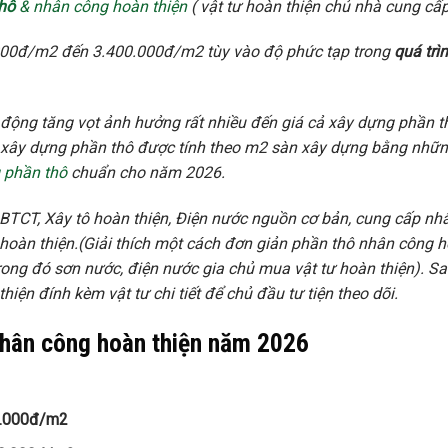
hô
& nhân công hoàn thiện
( vật tư hoàn thiện chủ nhà cung cấp
000đ/m2 đến 3.400.000đ/m2 tùy vào độ phức tạp trong
quá trì
o động tăng vọt ảnh hưởng rất nhiều đến giá cả xây dựng phần t
giá xây dựng phần thô được tính theo m2 sàn xây dựng bằng nhữ
 phần thô
chuẩn cho năm 2026.
TCT, Xây tô hoàn thiện, Điện nước nguồn cơ bản, cung cấp nh
 hoàn thiện.(Giải thích một cách đơn giản phần thô nhân công 
rong đó sơn nước, điện nước gia chủ mua vật tư hoàn thiện). S
iện đính kèm vật tư chi tiết để chủ đầu tư tiện theo dõi.
nhân công hoàn thiện
năm 2026
600.000đ/m2