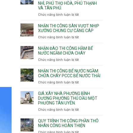
NHÌ, PHÚ THỌ HÒA, PHÚ THẠNH
công
VÀ TÂN PHÚ.
sàn
vượt
Chức năng bình luận bị tắt
ở
nhịp
Nhận
7m
thầu
NHẬN THI CÔNG SÀN VƯỢT NHỊP
8m
xây
XƯỞNG CHUNG CƯ CĂNG CÁP
9m
nhà
Chức năng bình luận bị tắt
ở
10m
các
Nhận
11m
phường
thi
NHẬN ĐÀO THI CÔNG HẦM BỂ
12m
Tây
công
NƯỚC NGẦM CHỮA CHÁY
Thạnh,
sàn
Chức năng bình luận bị tắt
ở
Tân
vượt
Nhận
Sơn
nhịp
đào
Nhì,
NHẬN THI CÔNG BỂ NƯỚC NGẦM
xưởng
thi
CHỮA CHÁY PCCC BỂ NƯỚC THẢI
Phú
chung
công
Thọ
Chức năng bình luận bị tắt
ở
cư
hầm
Hòa,
Nhận
căng
bể
Phú
thi
cáp
GIÁ XÂY NHÀ PHƯỜNG BÌNH
nước
Thạnh
công
DƯƠNG PHƯỜNG THỦ DẦU MỘT
Ngầm
và
PHƯỜNG TÂN UYÊN.
bể
chữa
Tân
nước
Chức năng bình luận bị tắt
ở
cháy
Phú.
ngầm
Giá
chữa
xây
QUY TRÌNH THI CÔNG PHẦN THÔ
cháy
nhà
NHÂN CÔNG HOÀN THIỆN
pccc
Phường
Chức năng bình luận bị tắt
ở
bể