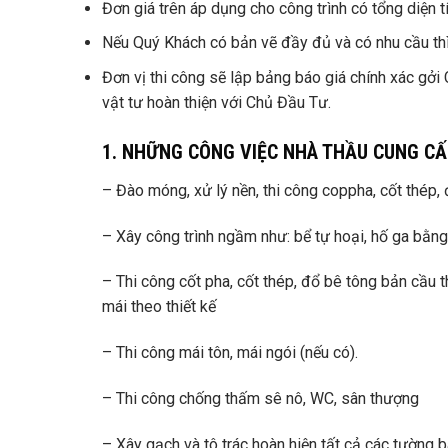
Đơn giá trên áp dụng cho công trình có tổng diện 
Nếu Quý Khách có bản vẽ đầy đủ và có nhu cầu thì 
Đơn vị thi công sẽ lập bảng báo giá chính xác gởi
vật tư hoàn thiện với Chủ Đầu Tư.
1.
NHỮNG CÔNG VIỆC NHÀ THẦU CUNG CẤ
– Đào móng, xử lý nền, thi công coppha, cốt thép,
– Xây công trình ngầm như: bể tự hoại, hố ga bằn
– Thi công cốt pha, cốt thép, đổ bê tông bản cầu t
mái theo thiết kế
– Thi công mái tôn, mái ngói (nếu có).
– Thi công chống thấm sê nô, WC, sân thượng
– Xây gạch và tô trác hoàn hiện tất cả các tường 