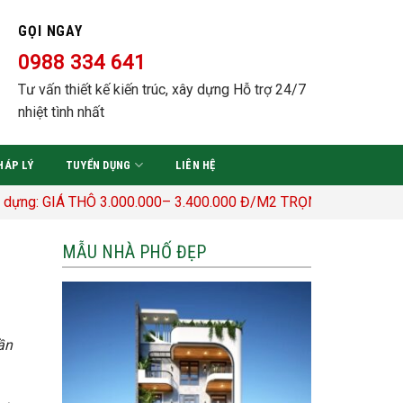
GỌI NGAY
0988 334 641
Tư vấn thiết kế kiến trúc, xây dựng Hỗ trợ 24/7
nhiệt tình nhất
HÁP LÝ
TUYỂN DỤNG
LIÊN HỆ
 THÔ 3.000.000– 3.400.000 Đ/M2 TRỌN GÓI 4,500,000- 5,000,0
MẪU NHÀ PHỐ ĐẸP
ần