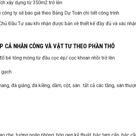
tích xây dựng từ 350m2 trở lên
công ty sẽ báo giá theo Bảng Dự Toán chi tiết công trình.
 Chủ Đầu Tư sau khi nhận được bản vẽ thiết kế đầy đủ và xác nhận
P CẢ NHÂN CÔNG VÀ VẬT TƯ THEO PHẦN THÔ
 đổ bê tông móng từ đầu cọc ép/ cọc khoan nhồi trở lên.
g gạch
hang, đà giằng, đà kiềng, dầm, cột, sàn…tất cả các tầng, sân thượ
bao che, tường ngăn phòng, hộp gen kỹ thuật, bậc tam cấp, bậc cầ