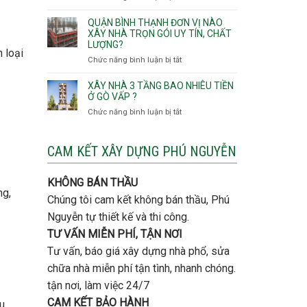
thô
Hội
Lưu
giá
Tây,An
ý
QUẬN BÌNH THẠNH ĐƠN VỊ NÀO
rẻ
Hội
quan
XÂY NHÀ TRỌN GÓI UY TÍN, CHẤT
Quận
Đông
LƯỢNG?
trọng
Thủ
 loại
khi
Chức năng bình luận bị tắt
ở
Đức
thi
Quận
công
Bình
XÂY NHÀ 3 TẦNG BAO NHIÊU TIỀN
thép
Thạnh
Ở GÒ VẤP ?
móng
đơn
Chức năng bình luận bị tắt
ở
cọc
vị
Xây
nào
nhà
xây
3
CAM KẾT XÂY DỰNG PHÚ NGUYỄN
nhà
tầng
trọn
bao
gói
KHÔNG BÁN THẦU
nhiêu
uy
ng,
tiền
Chúng tôi cam kết không bán thầu, Phú
tín,
ở
chất
Nguyễn tự thiết kế và thi công.
Gò
lượng?
Vấp
TƯ VẤN MIỄN PHÍ, TẬN NƠI
?
Tư vấn, báo giá xây dựng nhà phổ, sửa
chữa nhà miễn phí tận tình, nhanh chóng.
tận nơi, làm việc 24/7
CAM KẾT BẢO HÀNH
u