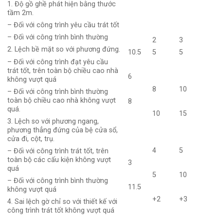
1. Độ gồ ghề phát hiện bằng thước
tầm 2m.
– Đối với công trình yêu cầu trát tốt
– Đối với công trình bình thường
2
3
2. Lệch bề mặt so với phương đứng.
10.5
5
5
– Đối với công trình đạt yêu cầu
trát tốt, trên toàn bộ chiều cao nhà
6
không vượt quá
8
10
– Đối với công trình bình thường
toàn bộ chiều cao nhà không vượt
8
quá.
10
15
3. Lệch so với phương ngang,
phương thẳng đứng của bệ cửa sổ,
cửa đi, cột, trụ.
4
5
– Đối với công trình trát tốt, trên
toàn bộ các cấu kiện không vượt
3
quá
5
10
– Đối với công trình bình thường
11.5
không vượt quá
+2
+3
4. Sai lệch gờ chỉ so với thiết kế với
công trình trát tốt không vượt quá