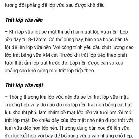
tương đối phẳng để lớp vữa sau được khô đều.
Trát lớp vữa nền
– Khi lớp vữa lót se mặt thì tiến hành trát lớp vữa nền. Lớp
nền dày từ 8-12mm. Có thể dùng bay, bàn xoa hoặc bàn tà
lột để lên lớp vữa nền. Với công trình yêu cầu chất lượng cao
lớp trát bằng vữa XM cát. Trước khi trát lớp tiếp theo phải
tưới thật ẩm lớp trát trước đó. Lớp nền được cán và xoa
phẳng chờ khô cứng mới trát lớp tiếp theo.
Trát lớp vữa mặt
– Thông thường khi lớp vữa nền đã se thì trát lớp vữa mặt.
Trường hợp vì lý do nào đó mà lớp nền trát nên bằng cát hạt
lựu khô thì phải làm nhám bề mặt lớp nền và tưới ẩm rồi mới
trát lớp mặt. Do chiều dày của lớp mặt nhỏ nên được trát với
loại vữa dẻo hơn lớp nền. Thường dùng bàn xoa để lên vữa
đôi lúc kết hợp với bay để bổ xung vững vào những chỗ hẹp,