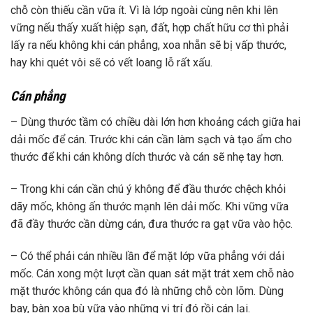
chỗ còn thiếu cần vữa ít. Vì là lớp ngoài cùng nên khi lên
vững nếu thấy xuất hiệp sạn, đất, hợp chất hữu cơ thì phải
lấy ra nếu không khi cán phẳng, xoa nhẵn sẽ bị vấp thước,
hay khi quét vôi sẽ có vết loang lỗ rất xấu.
Cán phẳng
– Dùng thước tầm có chiều dài lớn hơn khoảng cách giữa hai
dải mốc để cán. Trước khi cán cần làm sạch và tạo ẩm cho
thước để khi cán không dích thước và cán sẽ nhẹ tay hơn.
– Trong khi cán cần chú ý không để đầu thước chệch khỏi
dãy mốc, không ấn thước mạnh lên dải mốc. Khi vững vữa
đã đầy thước cần dừng cán, đưa thước ra gạt vữa vào hộc.
– Có thể phải cán nhiều lần để mặt lớp vữa phẳng với dải
mốc. Cán xong một lượt cần quan sát mặt trát xem chỗ nào
mặt thước không cán qua đó là những chỗ còn lõm. Dùng
bay, bàn xoa bù vữa vào những vị trí đó rồi cán lại.