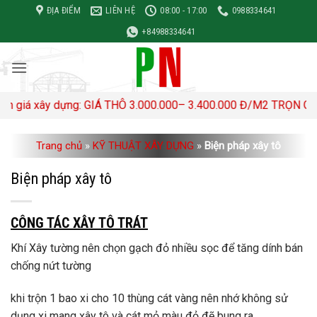
Bỏ
ĐỊA ĐIỂM
LIÊN HỆ
08:00 - 17:00
0988334641
qua
+84988334641
nội
dung
ây dựng: GIÁ THÔ 3.000.000– 3.400.000 Đ/M2 TRỌN GÓI 4,500,
Trang chủ
»
KỸ THUẬT XÂY DỰNG
»
Biện pháp xây tô
Biện pháp xây tô
CÔNG TÁC XÂY TÔ TRÁT
Khí Xây tường nên chọn gạch đỏ nhiều sọc để tăng dính bán
chống nứt tường
khi trộn 1 bao xi cho 10 thùng cát vàng nên nhớ không sử
dụng xi mang xây tô và cát mỏ màu đỏ đẽ bung ra