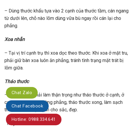
– Dùng thước khẩu tựa vào 2 cạnh của thước tầm, cán ngang
từ dưới lên, chỗ nào lõm dùng vữa bù ngay rồi cán lại cho
phẳng.
Xoa nhẵn
– Tại vị trí cạnh trụ thì xoa dọc theo thước. Khi xoa ở mặt tru,
phải giữ bàn xoa luôn ăn phẳng, tránh tình trạng mặt trát bị
lõm giữa.
Tháo thước
Chat Zalo
– Tháo thước phải làm thận trọng như tháo thước ở cạnh, ở
cạnh góc, khi trát tường phẳng, tháo thước xong, làm sạch
Chat Facebook
thước rồi sửa lại cạnh cho sắc, đẹp.
Hotline: 0988.334.641
e) Làm mốc trát