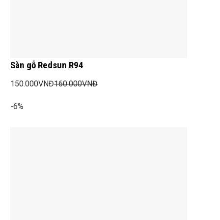
Sàn gỗ Redsun R94
150.000
VNĐ
160.000
VNĐ
-6%