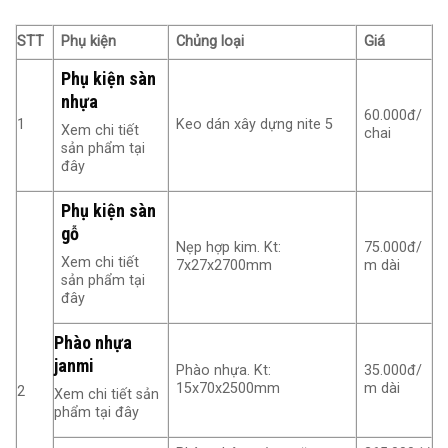
STT
Phụ kiện
Chủng loại
Giá
Phụ kiện sàn
nhựa
60.000đ/
1
Keo dán xây dựng nite 5
Xem chi tiết
chai
sản phẩm tại
đây
Phụ kiện sàn
gỗ
Nẹp hợp kim. Kt:
75.000đ/
Xem chi tiết
7x27x2700mm
m dài
sản phẩm tại
đây
Phào nhựa
janmi
Phào nhựa. Kt:
35.000đ/
15x70x2500mm
m dài
2
Xem chi tiết sản
phẩm tại đây