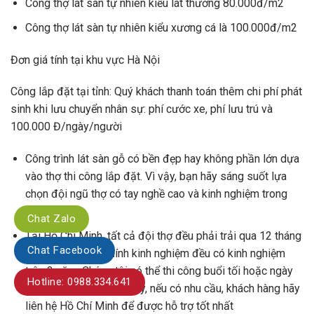
Công thợ lát sàn tự nhiên kiểu lát thường 80.000đ/m2
Công thợ lát sàn tự nhiên kiểu xương cá là 100.000đ/m2
Đơn giá tính tại khu vực Hà Nội
Công lắp đặt tại tỉnh: Quý khách thanh toán thêm chi phí phát
sinh khi lưu chuyển nhân sự: phí cước xe, phí lưu trú và
100.000 Đ/ngày/người
Công trình lát sàn gỗ có bền đẹp hay không phần lớn dựa
vào thợ thi công lắp đặt. Vì vậy, bạn hãy sáng suốt lựa
chọn đội ngũ thợ có tay nghề cao và kinh nghiệm trong
nghề.
Chat Zalo
Tại Hồ Chí Minh, tất cả đội thợ đều phải trải qua 12 tháng
Chat Facebook
học nghề và thợ chính kinh nghiệm đều có kinh nghiệm
trên 2 năm. Chúng tôi có thể thi công buổi tối hoặc ngày
Hotline: 0988.334.641
nghỉ theo yêu cầu. Vì vậy, nếu có nhu cầu, khách hàng hãy
liên hệ Hồ Chí Minh để được hỗ trợ tốt nhất