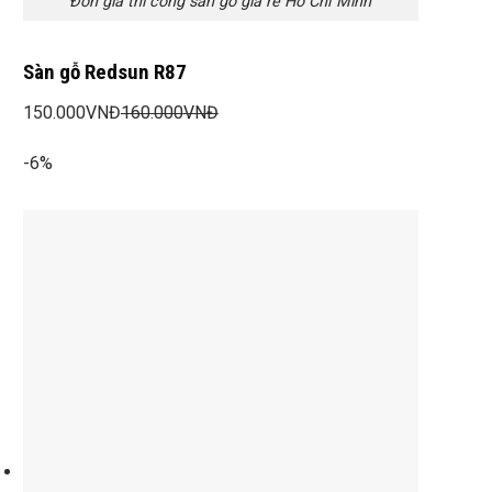
Đơn giá thi công sàn gỗ giá rẻ Hồ Chí Minh
Sàn gỗ Redsun R87
150.000
VNĐ
160.000
VNĐ
-6%