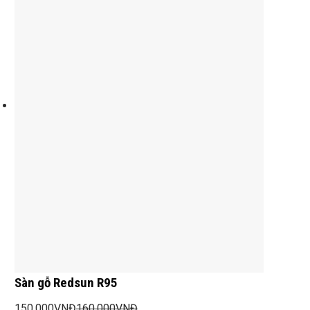
Sàn gỗ Redsun R95
150.000
VNĐ
160.000
VNĐ