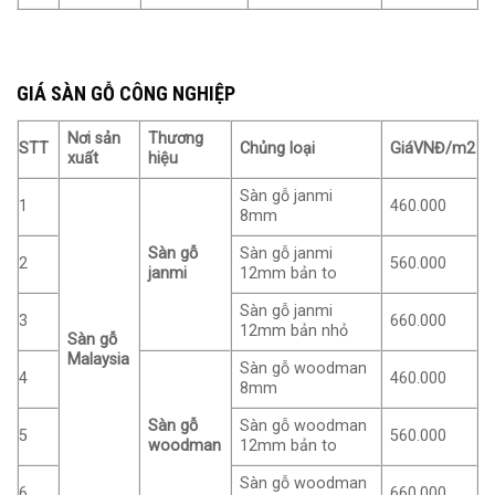
GIÁ SÀN GỖ CÔNG NGHIỆP
Nơi sản
Thương
STT
Chủng loại
Giá
VNĐ/m2
xuất
hiệu
Sàn gỗ janmi
1
460.000
8mm
Sàn gỗ
Sàn gỗ janmi
2
560.000
janmi
12mm bản to
Sàn gỗ janmi
3
660.000
12mm bản nhỏ
Sàn gỗ
Malaysia
Sàn gỗ woodman
4
460.000
8mm
Sàn gỗ
Sàn gỗ woodman
5
560.000
woodman
12mm bản to
Sàn gỗ woodman
6
660.000