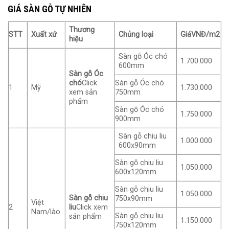
GIÁ SÀN GỖ TỰ NHIÊN
Thương
STT
Xuất xứ
Chủng loại
Giá
VNĐ/m2
hiệu
Sàn gỗ Óc chó
1.700.000
600mm
Sàn gỗ Óc
chó
Click
Sàn gỗ Óc chó
1
Mỹ
1.730.000
xem sản
750mm
phẩm
Sàn gỗ Óc chó
1.750.000
900mm
Sàn gỗ chiu liu
1.000.000
600x90mm
Sàn gỗ chiu liu
1.050.000
600x120mm
Sàn gỗ chiu liu
1.050.000
Sàn gỗ chiu
750x90mm
Việt
2
liu
Click xem
Nam/lào
Sàn gỗ chiu liu
sản phẩm
1.150.000
750x120mm