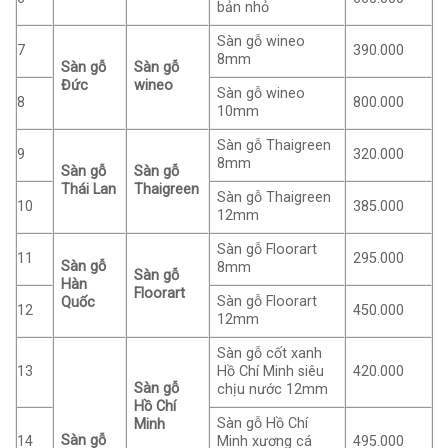
bản nhỏ
Sàn gỗ wineo
7
390.000
8mm
Sàn gỗ
Sàn gỗ
Đức
wineo
Sàn gỗ wineo
8
800.000
10mm
Sàn gỗ Thaigreen
9
320.000
8mm
Sàn gỗ
Sàn gỗ
Thái Lan
Thaigreen
Sàn gỗ Thaigreen
10
385.000
12mm
Sàn gỗ Floorart
11
295.000
Sàn gỗ
8mm
Sàn gỗ
Hàn
Floorart
Sàn gỗ Floorart
Quốc
12
450.000
12mm
Sàn gỗ cốt xanh
13
Hồ Chí Minh siêu
420.000
Sàn gỗ
chịu nước 12mm
Hồ Chí
Sàn gỗ Hồ Chí
Minh
Sàn gỗ
14
Minh xương cá
495.000