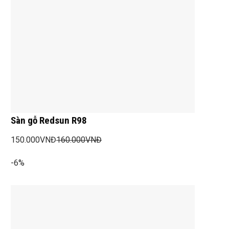
Sàn gỗ Redsun R98
150.000
VNĐ
160.000
VNĐ
-6%