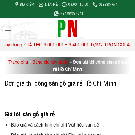
Bỏ
ĐỊA ĐIỂM
LIÊN HỆ
08:00 - 17:00
0988334641
qua
+84988334641
nội
dung
ng: GIÁ THÔ 3.000.000– 3.400.000 Đ/M2 TRỌN GÓI 4,500,000- 5
Trang chủ
»
Bảng giá xây dựng
»
Đơn giá thi công sàn gỗ giá
rẻ Hồ Chí Minh
Đơn giá thi công sàn gỗ giá rẻ Hồ Chí Minh
Giá lót sàn gỗ giá rẻ
Báo giá và cách tính chi phí Vật liệu sàn gỗ