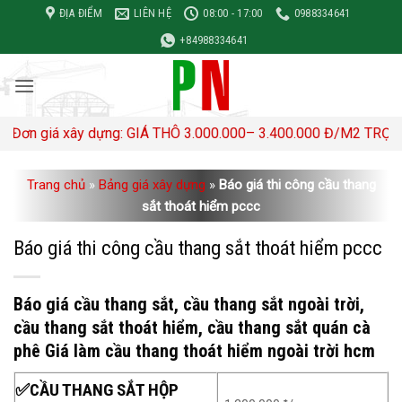
Bỏ
ĐỊA ĐIỂM
LIÊN HỆ
08:00 - 17:00
0988334641
qua
+84988334641
nội
dung
á xây dựng: GIÁ THÔ 3.000.000– 3.400.000 Đ/M2 TRỌN GÓI 4,5
Trang chủ
»
Bảng giá xây dựng
»
Báo giá thi công cầu thang
sắt thoát hiểm pccc
Báo giá thi công cầu thang sắt thoát hiểm pccc
Báo giá cầu thang sắt, cầu thang sắt ngoài trời,
cầu thang sắt thoát hiểm, cầu thang sắt quán cà
phê Giá làm cầu thang thoát hiểm ngoài trời hcm
✅CẦU THANG SẮT HỘP