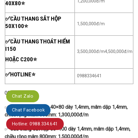
1,200,000đ/m
40X80⭐
✅CẦU THANG SẮT HỘP
1,500,000đ/m
50X100⭐
✅CẦU THANG THOÁT HIỂM
I150
3,500,000đ/m4,500,000đ/m
HOẶC C200⭐
✅HOTLINE⭐
0988334641
0988334641
Chat Zalo
✅
Cầu thang sắt hộp 40×80 dày 1,4mm, mâm dập 1,4mm,
Chat Facebook
chiều rộng mâm 800mm: 1,300,000đ/m
Hotline: 0988.334.641
✅
Cầu thang sắt hộp 50×100 dày 1,4mm, mâm dập 1,4mm,
chiều rộng mâm 800mm: 1,500,000đ/m