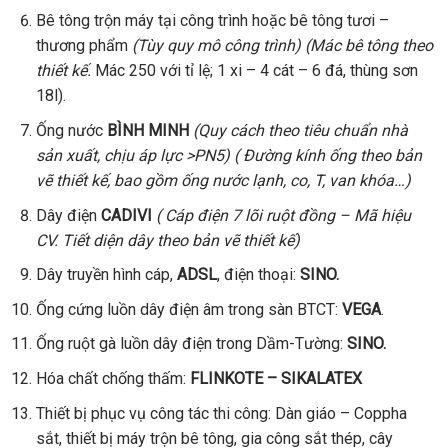
Bê tông trộn máy tại công trình hoặc bê tông tươi –
thương phẩm
(Tùy quy mô công trình)
(Mác bê tông theo
thiết kế.
Mác 250 với tỉ lệ; 1 xi – 4 cát – 6 đá, thùng sơn
18l).
Ống nước
BÌNH MINH
(Quy cách theo tiêu chuẩn nhà
sản xuất, chịu áp lực >PN5)
( Đường kính ống theo bản
vẽ thiết kế, bao gồm ống nước lạnh, co, T, van khóa…)
Dây điện
CADIVI
( Cáp điện 7 lõi ruột đồng – Mã hiệu
CV. Tiết diện dây theo bản vẽ thiết kế)
Dây truyền hình cáp,
ADSL
, điện thoại:
SINO.
Ống cứng luồn dây điện âm trong sàn BTCT:
VEGA
.
Ống ruột gà luồn dây điện trong Dầm-Tường:
SINO.
Hóa chất chống thấm:
FLINKOTE – SIKALATEX
Thiết bị phục vụ công tác thi công: Dàn giáo – Coppha
sắt, thiết bị máy trộn bê tông, gia công sắt thép, cây