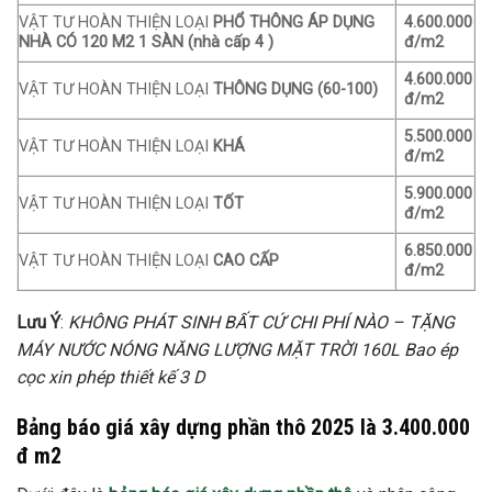
VẬT TƯ HOÀN THIỆN LOẠI
PHỔ THÔNG ÁP DỤNG
4.600.000
NHÀ CÓ 120 M2 1 SÀN (nhà cấp 4 )
đ/m2
4.600.000
VẬT TƯ HOÀN THIỆN LOẠI
THÔNG DỤNG (60-100)
đ/m2
5.500.000
VẬT TƯ HOÀN THIỆN LOẠI
KHÁ
đ/m2
5.900.000
VẬT TƯ HOÀN THIỆN LOẠI
TỐT
đ/m2
6.850.000
VẬT TƯ HOÀN THIỆN LOẠI
CAO CẤP
đ/m2
Lưu Ý
:
KHÔNG PHÁT SINH BẤT CỨ CHI PHÍ NÀO – TẶNG
MÁY NƯỚC NÓNG NĂNG LƯỢNG MẶT TRỜI 160L Bao ép
cọc xin phép thiết kế 3 D
Bảng báo giá xây dựng phần thô 2025 là 3.400.000
đ m2