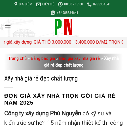
Bỏ
ĐỊA ĐIỂM
LIÊN HỆ
08:00 - 17:00
0988334641
qua
+84988334641
nội
dung
ựng: GIÁ THÔ 3.000.000– 3.400.000 Đ/M2 TRỌN GÓI 4,500,000- 
Trang chủ
»
Bảng báo giá
»
Báo giá xây nhà giá rẻ
»
Xây nhà
giá rẻ đẹp chất lượng
Xây nhà giá rẻ đẹp chất lượng
ĐƠN GIÁ XÂY NHÀ TRỌN GÓI GIÁ RẺ
NĂM 2025
Công ty xây dựng Phú Nguyễn
có kỹ sư và
kiến trúc sư hơn 15 năm nhận thiết kế thi công