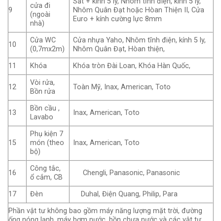
Sắt + kính 5 ly, Nhôm tĩnh điện, kính 5 ly,
cửa đi
9
Nhôm Quân Đạt hoặc Hòan Thiện II, Cửa
(ngoài
Euro + kính cường lực 8mm
nhà)
Cửa WC
Cửa nhựa Yaho, Nhôm tĩnh điện, kính 5 ly,
10
(0,7mx2m)
Nhôm Quân Đạt, Hòan thiện,
11
Khóa
Khóa tròn Đài Loan, Khóa Hàn Quốc,
Vòi rửa,
12
Toàn Mỹ, Inax, American, Toto
Bồn rửa
Bồn cầu ,
13
Inax, American, Toto
Lavabo
Phụ kiện 7
15
món (theo
Inax, American, Toto
bộ)
Công tắc,
16
Chengli, Panasonic, Panasonic
ổ cắm, CB
17
Đèn
Duhal, Điện Quang, Philip, Para
Phần vật tư không bao gồm máy năng lượng mặt trời, đường
ống nóng lạnh, máy bơm nước, bồn chưa nước và các vật tư