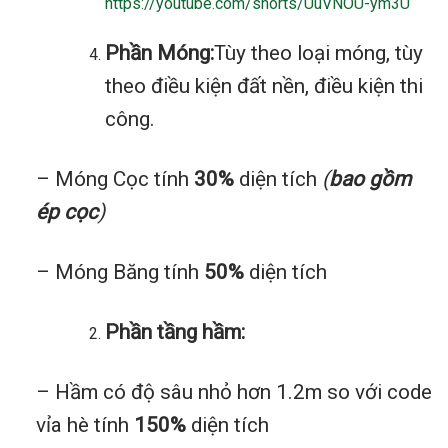
https://youtube.com/shorts/UuVNOU-ym3U
Phần Móng:
Tùy theo loại móng, tùy
theo điều kiện đất nền, điều kiện thi
công.
– Móng Cọc tính
30%
diện tích
(
bao gồm
ép cọc
)
– Móng Băng tính
50%
diện tích
Phần tầng hầm:
– Hầm có độ sâu nhỏ hơn 1.2m so với code
vỉa hè tính
150%
diện tích