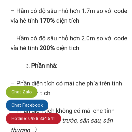
– Hầm có độ sâu nhỏ hơn 1.7m so với code
vỉa hè tính
170%
diện tích
– Hầm có độ sâu nhỏ hơn 2.0m so với code
vỉa hè tính
200%
diện tích
Phần nhà:
– Phần diện tích có mái che phía trên tính
Chat Zalo
100%
diện tích
Chat Facebook
– Phần diện tích không có mái che tính
Hotline: 0988.334.641
50%
diện tích
(Sân trước, sân sau, sân
thượng…)