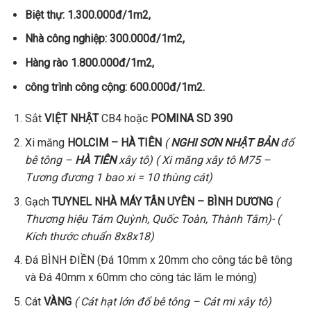
Biệt thự: 1.300.000đ/1m2,
Nhà công nghiệp: 300.000đ/1m2,
Hàng rào 1.800.000đ/1m2,
công trình công cộng: 600.000đ/1m2.
Sắt
VIỆT NHẬT
CB4 hoặc
POMINA SD 390
Xi măng
HOLCIM – HÀ TIÊN
(
NGHI SƠN NHẬT BẢN
đổ
bê tông –
HÀ TIÊN
xây tô)
( Xi măng xây tô M75 –
Tương đương 1 bao xi = 10 thùng cát)
Gạch
TUYNEL NHÀ MÁY TÂN UYÊN – BÌNH DƯƠNG
(
Thương hiệu Tám Quỳnh, Quốc Toàn, Thành Tâm)- (
Kích thước chuẩn 8x8x18)
Đá BÌNH ĐIỀN (Đá 10mm x 20mm cho công tác bê tông
và Đá 40mm x 60mm cho công tác lăm le móng)
Cát
VÀNG
( Cát hạt lớn đổ bê tông – Cát mi xây tô)