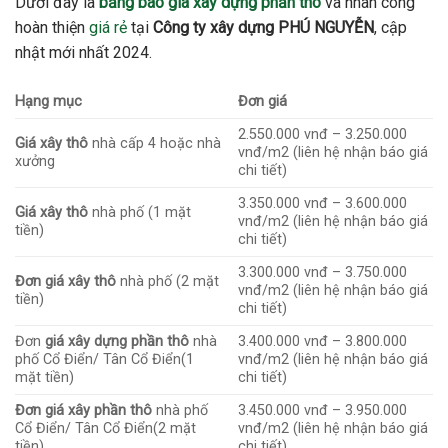
Dưới đây là
bảng báo giá xây dựng phần thô
và nhân công
hoàn thiện
giá rẻ
tại
Công ty xây dựng PHÚ NGUYỄN
, cập
nhật mới nhất 2024.
Hạng mục
Đơn giá
2.550.000 vnđ – 3.250.000
Giá xây thô
nhà cấp 4 hoặc nhà
vnđ/m2 (liên hệ nhận báo giá
xưởng
chi tiết)
3.350.000 vnđ – 3.600.000
Giá xây thô
nhà phố (1 mặt
vnđ/m2 (liên hệ nhận báo giá
tiền)
chi tiết)
3.300.000 vnđ – 3.750.000
Đơn giá xây thô
nhà phố (2 mặt
vnđ/m2 (liên hệ nhận báo giá
tiền)
chi tiết)
Đơn
giá xây dựng phần thô
nhà
3.400.000 vnđ – 3.800.000
phố Cổ Điển/ Tân Cổ Điển(1
vnđ/m2 (liên hệ nhận báo giá
mặt tiền)
chi tiết)
Đơn giá xây phần thô
nhà phố
3.450.000 vnđ – 3.950.000
Cổ Điển/ Tân Cổ Điển(2 mặt
vnđ/m2 (liên hệ nhận báo giá
tiền)
chi tiết)