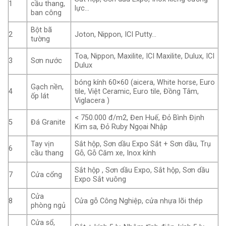
1
cầu thang,
lực…
ban công
Bột bã
2
Joton, Nippon, ICI Putty…
tường
Toa, Nippon, Maxilite, ICI Maxilite, Dulux, ICI
3
Sơn nước
Dulux
bóng kính 60×60 (aicera, White horse, Euro
Gạch nền,
4
tile, Việt Ceramic, Euro tile, Đồng Tâm,
ốp lát
Viglacera )
< 750.000 đ/m2, Đen Huế, Đỏ Bình Định
5
Đá Granite
Kim sa, Đỏ Ruby Ngọai Nhập
Tay vịn
Sắt hộp, Sơn dầu Expo Sắt + Sơn dầu, Trụ
6
cầu thang
Gỗ, Gỗ Căm xe, Inox kính
Sắt hộp , Sơn dầu Expo, Sắt hộp, Sơn dầu
7
Cửa cổng
Expo Sắt vuông
Cửa
8
Cửa gỗ Công Nghiệp, cửa nhựa lõi thép
phòng ngủ
Cửa sổ,