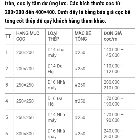
tròn, cọc ly tâm dự ứng lực. Các kích thước cọc từ
200×200 đến 400×400. Dưới đây là bảng báo giá cọc bê
tông cốt thép để quý khách hàng tham khảo.
HẠNG MỤC
LOẠI
MÁC BÊ
ĐƠN GIÁ
TT
CỌC
THÉP
TÔNG
cọc/m
D14 nhà
140.000 –
1
200×200
#250
máy
145.000
D14 Đa
110.000 –
2
200×200
#250
Hội
112.000
D16 Nhà
200.000 –
3
250×250
#250
máy
210.000
D16 Đa
170.000 –
4
250×250
#250
Hội
190.000
D14 Nhà
170.000 –
5
250×250
#250
máy
190.000
D16 Nhà
240.000 –
6
300×300
#250
máy
260.000