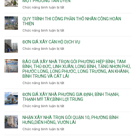
MỘT PHƯỜNG TÂN UYÊN.
Thạnh
Ngầm
bể
và
chữa
Chức năng bình luận bị tắt
ở
nước
Tân
cháy
Giá
ngầm
Phú.
xây
QUY TRÌNH THI CÔNG PHẦN THÔ NHÂN CÔNG HOÀN
chữa
nhà
THIỆN
cháy
Phường
Chức năng bình luận bị tắt
ở
pccc
Bình
Quy
bể
Dương
trình
nước
ĐƠN GIÁ XÂY CĂN HỘ DỊCH VỤ
Phường
thi
thải
Chức năng bình luận bị tắt
Thủ
ở
công
Dầu
Đơn
phần
Một
giá
BÁO GIÁ XÂY NHÀ TRỌN GÓI PHƯỜNG HIỆP BÌNH, TAM
thô
Phường
xây
BÌNH, THỦ ĐỨC, LINH XUÂN, LONG BÌNH, TĂNG NHƠN PHÚ,
nhân
Tân
căn
PHƯỚC LONG, LONG PHƯỚC, LONG TRƯỜNG, AN KHÁNH,
công
Uyên.
hộ
BÌNH TRƯNG VÀ CÁT LÁI
hoàn
dịch
thiện
Chức năng bình luận bị tắt
ở
vụ
Báo
giá
ĐƠN GIÁ XÂY NHÀ PHƯỜNG GIA ĐỊNH, BÌNH THẠNH,
xây
THẠNH MỸ TÂY,BÌNH LỢI TRUNG
nhà
Chức năng bình luận bị tắt
ở
trọn
Đơn
gói
giá
NHẬN XÂY NHÀ TRỌN GÓI QUẬN 10, PHƯỜNG BÌNH
Phường
xây
HƯNG,DIÊN HỒNG, VƯỜN LÀI
Hiệp
nhà
Chức năng bình luận bị tắt
ở
Bình,
phường
Nhận
Tam