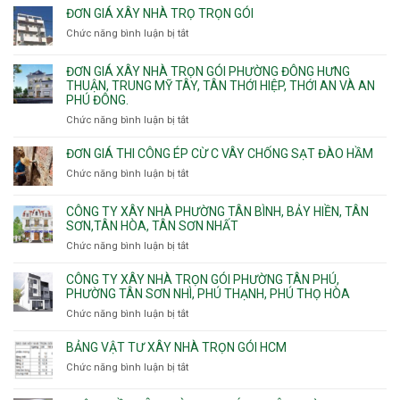
Gia
xây
Bình,
ĐƠN GIÁ XÂY NHÀ TRỌ TRỌN GÓI
Định,
nhà
Thủ
Chức năng bình luận bị tắt
Bình
ở
trọn
Đức,
Thạnh,
Đơn
gói
Linh
Thạnh
giá
ĐƠN GIÁ XÂY NHÀ TRỌN GÓI PHƯỜNG ĐÔNG HƯNG
Quận
Xuân,
Mỹ
xây
THUẬN, TRUNG MỸ TÂY, TÂN THỚI HIỆP, THỚI AN VÀ AN
10,
Long
Tây,Bình
nhà
PHÚ ĐÔNG.
Phường
Bình,
Lợi
trọ
Bình
Tăng
Chức năng bình luận bị tắt
ở
Trung
trọn
Hưng,Diên
Nhơn
Đơn
gói
Hồng,
Phú,
giá
ĐƠN GIÁ THI CÔNG ÉP CỪ C VÂY CHỐNG SẠT ĐÀO HẦM
Vườn
Phước
xây
Chức năng bình luận bị tắt
ở
Lài
Long,
nhà
Đơn
Long
trọn
giá
Phước,
CÔNG TY XÂY NHÀ PHƯỜNG TÂN BÌNH, BẢY HIỀN, TÂN
gói
thi
Long
SƠN,TÂN HÒA, TÂN SƠN NHẤT
Phường
công
Trường,
Đông
Chức năng bình luận bị tắt
ở
ép
An
Hưng
Công
cừ
Khánh,
Thuận,
ty
CÔNG TY XÂY NHÀ TRỌN GÓI PHƯỜNG TÂN PHÚ,
C
Bình
Trung
xây
PHƯỜNG TÂN SƠN NHÌ, PHÚ THẠNH, PHÚ THỌ HÒA
vây
Trưng
Mỹ
nhà
chống
Chức năng bình luận bị tắt
ở
và
Tây,
Phường
sạt
Công
Cát
Tân
Tân
đào
ty
Lái
BẢNG VẬT TƯ XÂY NHÀ TRỌN GÓI HCM
Thới
Bình,
hầm
xây
Hiệp,
Chức năng bình luận bị tắt
Bảy
ở
nhà
Thới
Hiền,
Bảng
trọn
An
Tân
vật