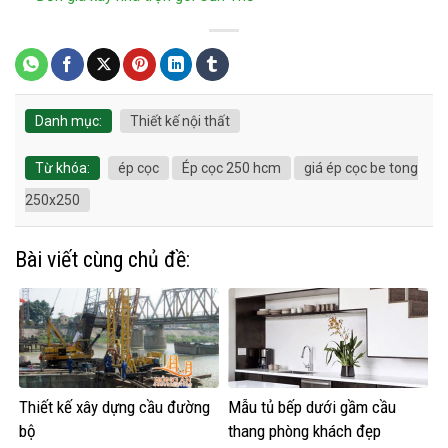
Danh mục:
Thiết kế nội thất
Từ khóa:
ép cọc
Ép cọc 250 hcm
giá ép cọc be tong
250x250
Bài viết cùng chủ đề:
Thiết kế xây dựng cầu đường
Mẫu tủ bếp dưới gầm cầu
bộ
thang phòng khách đẹp