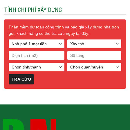
TÍNH CHI PHÍ XÂY DỰNG
Phần mềm dự toán công trình và báo giá xây dựng nhà trọn
gói, khách hàng có thể tra cứu ngay tại đây: