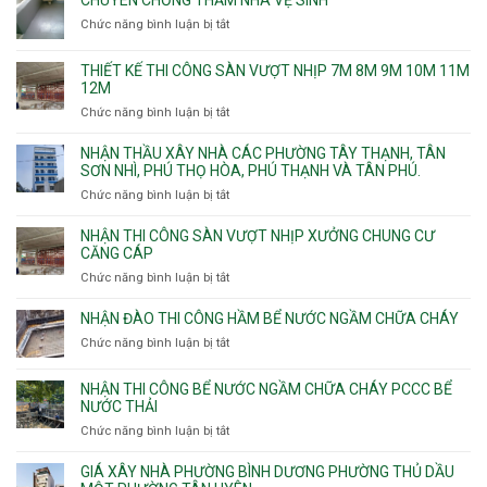
CHUYÊN CHỐNG THẤM NHÀ VỆ SINH
Chức năng bình luận bị tắt
ở
Chuyên
chống
THIẾT KẾ THI CÔNG SÀN VƯỢT NHỊP 7M 8M 9M 10M 11M
thấm
12M
nhà
Chức năng bình luận bị tắt
ở
vệ
Thiết
sinh
kế
NHẬN THẦU XÂY NHÀ CÁC PHƯỜNG TÂY THẠNH, TÂN
thi
SƠN NHÌ, PHÚ THỌ HÒA, PHÚ THẠNH VÀ TÂN PHÚ.
công
Chức năng bình luận bị tắt
ở
sàn
Nhận
vượt
thầu
NHẬN THI CÔNG SÀN VƯỢT NHỊP XƯỞNG CHUNG CƯ
nhịp
xây
CĂNG CÁP
7m
nhà
Chức năng bình luận bị tắt
ở
8m
các
Nhận
9m
phường
thi
10m
NHẬN ĐÀO THI CÔNG HẦM BỂ NƯỚC NGẦM CHỮA CHÁY
Tây
công
11m
Chức năng bình luận bị tắt
Thạnh,
ở
sàn
12m
Tân
Nhận
vượt
Sơn
đào
NHẬN THI CÔNG BỂ NƯỚC NGẦM CHỮA CHÁY PCCC BỂ
nhịp
Nhì,
thi
NƯỚC THẢI
xưởng
Phú
công
chung
Chức năng bình luận bị tắt
ở
Thọ
hầm
cư
Nhận
Hòa,
bể
căng
thi
GIÁ XÂY NHÀ PHƯỜNG BÌNH DƯƠNG PHƯỜNG THỦ DẦU
Phú
nước
cáp
công