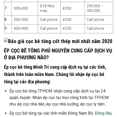
D18 Nhà
290.000 –
7
300×300
#250
máy
300.000
8
350×300
Call phone
#250
Call phone
9
400×400
Call phone
#250
Call phone
ÉP CỌC BÊ TÔNG PHÚ NGUYỄN CUNG CẤP DỊCH VỤ
Ở ĐỊA PHƯƠNG NÀO?
Ép cọc bê tông Minh Trí cung cấp dịch vụ tại các tỉnh,
thành trên toàn miền Nam. Chúng tôi nhận ép cọc bê
tông tại các địa phương:
Ép cọc bê tông TP.HCM: nhận cung cấp dịch vụ tại 24
quận, huyện. Nhận ép cọc tại mọi công trình tại TP.HCM
như ép cọc nhà dân, ép cọc nhà xưởng, ép cọc ly tâm…
Ép cọc bê tông tại các tỉnh miền Đông Nam Bộ:
Đồng Nai
,