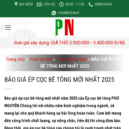
Bỏ
ĐỊA ĐIỂM
LIÊN HỆ
08:00 - 17:00
0988334641
qua
+84988334641
nội
dung
ơn giá xây dựng: GIÁ THÔ 3.000.000– 3.400.000 Đ/M2 TRỌN GÓI
Trang chủ
»
Thiết kế nhà
»
Thiết kế nội thất
»
BÁO GIÁ ÉP CỌC
BÊ TÔNG MỚI NHẤT 2025
BÁO GIÁ ÉP CỌC BÊ TÔNG MỚI NHẤT 2025
Báo giá ép cọc bê tông mới nhất năm 2025 của Ép cọc bê tông PHÚ
NGUYỄN Chúng tôi với nhiều năm kinh nghiệm trong ngành, sẽ
mang lại cho quý khách hàng sự hài lòng hoàn toàn. Cam kết mang
đến công trình chất lượng, sự vững chắc, tiến độ thi công đảm bảo.
Đồng thời, giá ép cọc bê tông của chúng tôi là cạnh tranh nhất trên