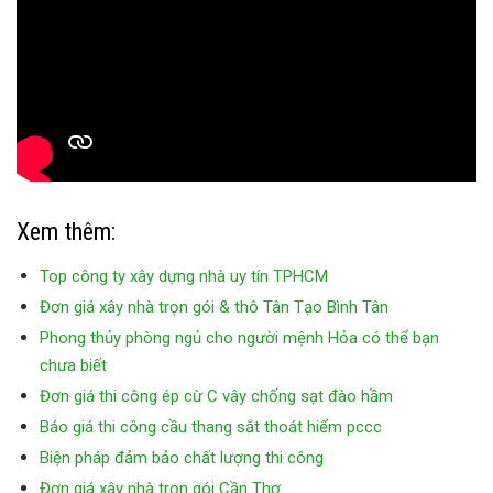
Xem thêm:
Top công ty xây dựng nhà uy tín TPHCM
Đơn giá xây nhà trọn gói & thô Tân Tạo Bình Tân
Phong thủy phòng ngủ cho người mệnh Hỏa có thể bạn
chưa biết
Đơn giá thi công ép cừ C vây chống sạt đào hầm
Báo giá thi công cầu thang sắt thoát hiểm pccc
Biện pháp đảm bảo chất lượng thi công
Đơn giá xây nhà trọn gói Cần Thơ