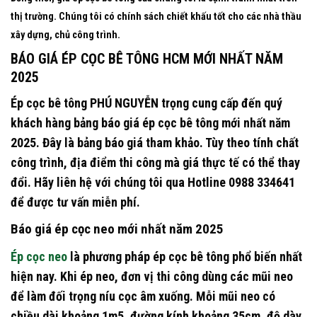
thị trường. Chúng tôi có chính sách chiết khấu tốt cho các nhà thầu
xây dựng, chủ công trình.
BÁO GIÁ ÉP CỌC BÊ TÔNG HCM MỚI NHẤT NĂM
2025
Ép cọc bê tông PHÚ NGUYỄN trọng cung cấp đến quý
khách hàng bảng báo giá ép cọc bê tông mới nhất năm
2025. Đây là bảng báo giá tham khảo. Tùy theo tính chất
công trình, địa điểm thi công mà giá thực tế có thể thay
đổi. Hãy liên hệ với chúng tôi qua
Hotline 0988 334641
để được tư vấn miễn phí.
Báo giá ép cọc neo mới nhất năm 2025
Ép cọc neo
là phương pháp ép cọc bê tông phổ biến nhất
hiện nay. Khi ép neo, đơn vị thi công dùng các mũi neo
để làm đối trọng níu cọc âm xuống. Mỗi mũi neo có
chiều dài khoảng 1m5, đường kính khoảng 35cm, độ dày