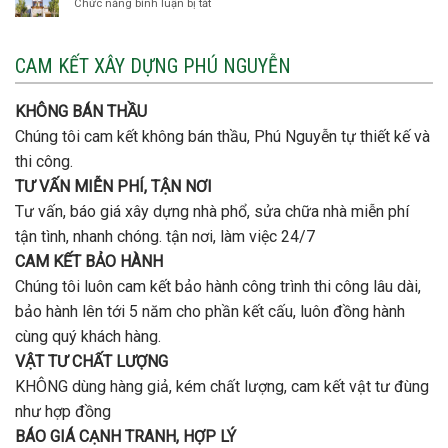
Chức năng bình luận bị tắt
ở
đơn
móng
Xây
vị
cọc
nhà
nào
3
CAM KẾT XÂY DỰNG PHÚ NGUYỄN
xây
tầng
nhà
bao
trọn
nhiêu
KHÔNG BÁN THẦU
gói
tiền
uy
Chúng tôi cam kết không bán thầu, Phú Nguyễn tự thiết kế và
ở
tín,
Gò
thi công.
chất
Vấp
lượng?
TƯ VẤN MIỄN PHÍ, TẬN NƠI
?
Tư vấn, báo giá xây dựng nhà phổ, sửa chữa nhà miễn phí
tận tình, nhanh chóng. tận nơi, làm việc 24/7
CAM KẾT BẢO HÀNH
Chúng tôi luôn cam kết bảo hành công trình thi công lâu dài,
bảo hành lên tới 5 năm cho phần kết cấu, luôn đồng hành
cùng quý khách hàng.
VẬT TƯ CHẤT LƯỢNG
KHÔNG dùng hàng giả, kém chất lượng, cam kết vật tư đùng
như hợp đồng
BÁO GIÁ CẠNH TRANH, HỢP LÝ