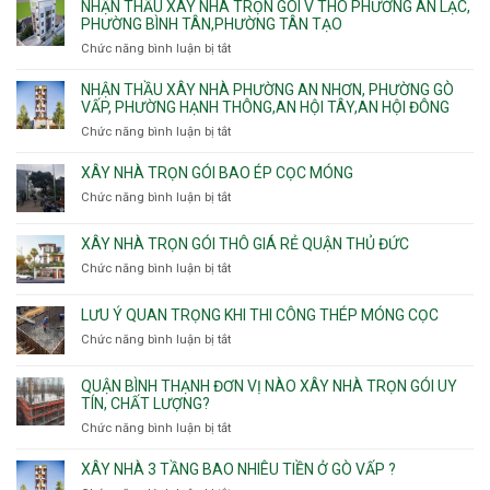
NHẬN THẦU XÂY NHÀ TRỌN GÓI V THÔ PHƯỜNG AN LẠC,
gói
và
Sơn,Tân
tư
PHƯỜNG BÌNH TÂN,PHƯỜNG TÂN TẠO
Phường
An
Hòa,
xây
Tân
Phú
Chức năng bình luận bị tắt
ở
Tân
nhà
Phú,
Đông.
Nhận
Sơn
trọn
Phường
thầu
NHẬN THẦU XÂY NHÀ PHƯỜNG AN NHƠN, PHƯỜNG GÒ
Nhất
gói
Tân
xây
VẤP, PHƯỜNG HẠNH THÔNG,AN HỘI TÂY,AN HỘI ĐÔNG
HCM
Sơn
nhà
Chức năng bình luận bị tắt
ở
Nhì,
trọn
Nhận
Phú
gói
thầu
XÂY NHÀ TRỌN GÓI BAO ÉP CỌC MÓNG
Thạnh,
v
xây
Phú
Chức năng bình luận bị tắt
thô
ở
nhà
Thọ
Phường
Xây
Phường
Hòa
An
nhà
XÂY NHÀ TRỌN GÓI THÔ GIÁ RẺ QUẬN THỦ ĐỨC
An
Lạc,
trọn
Nhơn,
Chức năng bình luận bị tắt
ở
Phường
gói
Phường
Xây
Bình
bao
Gò
nhà
Tân,Phường
ép
LƯU Ý QUAN TRỌNG KHI THI CÔNG THÉP MÓNG CỌC
Vấp,
trọn
Tân
cọc
Phường
Chức năng bình luận bị tắt
ở
gói
Tạo
móng
Hạnh
Lưu
thô
Thông,An
ý
giá
QUẬN BÌNH THẠNH ĐƠN VỊ NÀO XÂY NHÀ TRỌN GÓI UY
Hội
quan
rẻ
TÍN, CHẤT LƯỢNG?
Tây,An
trọng
Quận
Chức năng bình luận bị tắt
ở
Hội
khi
Thủ
Quận
Đông
thi
Đức
Bình
XÂY NHÀ 3 TẦNG BAO NHIÊU TIỀN Ở GÒ VẤP ?
công
Thạnh
thép