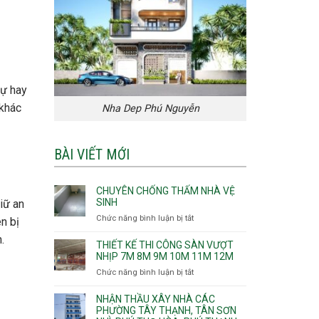
hự hay
 khác
Nha Dep Phú Nguyễn
BÀI VIẾT MỚI
CHUYÊN CHỐNG THẤM NHÀ VỆ
SINH
iữ an
Chức năng bình luận bị tắt
ở
n bị
Chuyên
.
chống
THIẾT KẾ THI CÔNG SÀN VƯỢT
thấm
NHỊP 7M 8M 9M 10M 11M 12M
nhà
Chức năng bình luận bị tắt
ở
vệ
Thiết
sinh
kế
NHẬN THẦU XÂY NHÀ CÁC
thi
PHƯỜNG TÂY THẠNH, TÂN SƠN