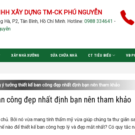
NHH XÂY DỰNG TM-CK PHÚ NGUYỄN
g Hà, P2, Tân Bình, Hồ Chí Minh.
Hotline:
0988 334641
-
guyễn
XÂY NHÀ XƯỞNG
SỬA CHỮA NHÀ
CT TIÊU BIỂU
VB P
g ý tưởng thiết kế ban công đẹp nhất định bạn nên tham khảo
ban công đẹp nhất định bạn nên tham khảo
chủ. Bởi nó vừa mang tính thẩm mỹ vừa giúp chúng ta thư giãn s
thế nào để thiết kế ban công hợp lý và đẹp mắt nhất? Có quy tắc 