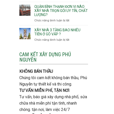
Lưu
giá
Tây,An
ý
QUẬN BÌNH THẠNH ĐƠN VỊ NÀO
rẻ
Hội
quan
XÂY NHÀ TRỌN GÓI UY TÍN, CHẤT
Quận
Đông
LƯỢNG?
trọng
Thủ
khi
Chức năng bình luận bị tắt
ở
Đức
thi
Quận
công
Bình
XÂY NHÀ 3 TẦNG BAO NHIÊU
thép
Thạnh
TIỀN Ở GÒ VẤP ?
móng
đơn
Chức năng bình luận bị tắt
ở
cọc
vị
Xây
nào
nhà
xây
3
CAM KẾT XÂY DỰNG PHÚ
nhà
tầng
NGUYỄN
trọn
bao
gói
nhiêu
uy
tiền
KHÔNG BÁN THẦU
tín,
ở
chất
Chúng tôi cam kết không bán thầu, Phú
Gò
lượng?
Vấp
Nguyễn tự thiết kế và thi công.
?
TƯ VẤN MIỄN PHÍ, TẬN NƠI
Tư vấn, báo giá xây dựng nhà phổ, sửa
chữa nhà miễn phí tận tình, nhanh
chóng. tận nơi, làm việc 24/7