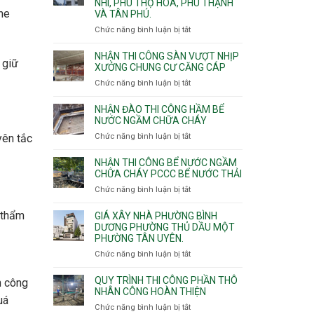
NHÌ, PHÚ THỌ HÒA, PHÚ THẠNH
công
che
VÀ TÂN PHÚ.
sàn
vượt
Chức năng bình luận bị tắt
ở
nhịp
Nhận
7m
thầu
NHẬN THI CÔNG SÀN VƯỢT NHỊP
8m
 giữ
xây
XƯỞNG CHUNG CƯ CĂNG CÁP
9m
nhà
Chức năng bình luận bị tắt
ở
10m
các
Nhận
11m
phường
thi
NHẬN ĐÀO THI CÔNG HẦM BỂ
12m
Tây
công
NƯỚC NGẦM CHỮA CHÁY
Thạnh,
sàn
Chức năng bình luận bị tắt
ở
yên tắc
Tân
vượt
Nhận
Sơn
nhịp
đào
Nhì,
NHẬN THI CÔNG BỂ NƯỚC NGẦM
xưởng
thi
CHỮA CHÁY PCCC BỂ NƯỚC THẢI
Phú
chung
công
Thọ
Chức năng bình luận bị tắt
ở
cư
hầm
Hòa,
Nhận
căng
bể
Phú
thi
 thẩm
cáp
GIÁ XÂY NHÀ PHƯỜNG BÌNH
nước
Thạnh
công
DƯƠNG PHƯỜNG THỦ DẦU MỘT
Ngầm
và
PHƯỜNG TÂN UYÊN.
bể
chữa
Tân
nước
Chức năng bình luận bị tắt
ở
cháy
Phú.
ngầm
Giá
chữa
xây
QUY TRÌNH THI CÔNG PHẦN THÔ
n công
cháy
nhà
NHÂN CÔNG HOÀN THIỆN
pccc
uá
Phường
Chức năng bình luận bị tắt
ở
bể
Bình