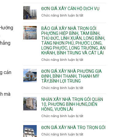
Quy
nước
Dương
trình
ĐƠN GIÁ XÂY CĂN HỘ DỊCH VỤ
thải
Phường
thi
Chức năng bình luận bị tắt
Thủ
ở
công
Dầu
Đơn
phần
Một
giá
“Hướng
BÁO GIÁ XÂY NHÀ TRỌN GÓI
thô
Phường
xây
PHƯỜNG HIỆP BÌNH, TAM BÌNH,
nhân
h
Tân
căn
THỦ ĐỨC, LINH XUÂN, LONG BÌNH,
công
Uyên.
hộ
thẳng
TĂNG NHƠN PHÚ, PHƯỚC LONG,
hoàn
dịch
LONG PHƯỚC, LONG TRƯỜNG, AN
thiện
vụ
KHÁNH, BÌNH TRƯNG VÀ CÁT LÁI
Chức năng bình luận bị tắt
ở
Báo
giá
ĐƠN GIÁ XÂY NHÀ PHƯỜNG GIA
ng cản
xây
ĐỊNH, BÌNH THẠNH, THẠNH MỸ
TÂY,BÌNH LỢI TRUNG
nhà
trọn
Chức năng bình luận bị tắt
ở
gói
Đơn
nh mà
Phường
giá
NHẬN XÂY NHÀ TRỌN GÓI QUẬN
Hiệp
xây
10, PHƯỜNG BÌNH HƯNG,DIÊN
Bình,
HỒNG, VƯỜN LÀI
nhà
Tam
phường
Chức năng bình luận bị tắt
ở
Bình,
Gia
Nhận
Thủ
Định,
xây
ĐƠN GIÁ XÂY NHÀ TRỌ TRỌN GÓI
Đức,
Bình
nhà
Linh
Chức năng bình luận bị tắt
ở
Thạnh,
trọn