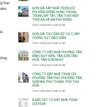
Xuân,
Đơn
g loại
Thạnh
gói
Long
giá
Mỹ
ĐƠN GIÁ XÂY NHÀ TRỌN GÓI
Quận
thêm
Bình,
xây
Tây,Bình
PHƯỜNG ĐÔNG HƯNG THUẬN,
10,
Tăng
nhà
Lợi
TRUNG MỸ TÂY, TÂN THỚI HIỆP,
Phường
Nhơn
trọ
Trung
THỚI AN VÀ AN PHÚ ĐÔNG.
Bình
Phú,
trọn
Hưng,Diên
Chức năng bình luận bị tắt
Phước
ở
gói
Hồng,
Long,
Đơn
ịu
Vườn
Long
giá
ĐƠN GIÁ THI CÔNG ÉP CỪ C VÂY
Lài
Phước,
xây
CHỐNG SẠT ĐÀO HẦM
Long
nhà
Chức năng bình luận bị tắt
ở
Trường,
trọn
Đơn
An
gói
giá
CÔNG TY XÂY NHÀ PHƯỜNG TÂN
Khánh,
Phường
thi
BÌNH, BẢY HIỀN, TÂN SƠN,TÂN
hông
Bình
Đông
HÒA, TÂN SƠN NHẤT
công
Trưng
Hưng
ép
Chức năng bình luận bị tắt
ở
và
Thuận,
cừ
Công
Cát
Trung
C
ty
CÔNG TY XÂY NHÀ TRỌN GÓI
Lái
Mỹ
vây
xây
PHƯỜNG TÂN PHÚ, PHƯỜNG TÂN
Tây,
chống
SƠN NHÌ, PHÚ THẠNH, PHÚ THỌ
nhà
Tân
sạt
HÒA
Phường
Thới
đào
Tân
Hiệp,
Chức năng bình luận bị tắt
ở
hầm
Bình,
Thới
Công
Bảy
An
ty
BẢNG VẬT TƯ XÂY NHÀ TRỌN
Hiền,
và
xây
GÓI HCM
Tân
An