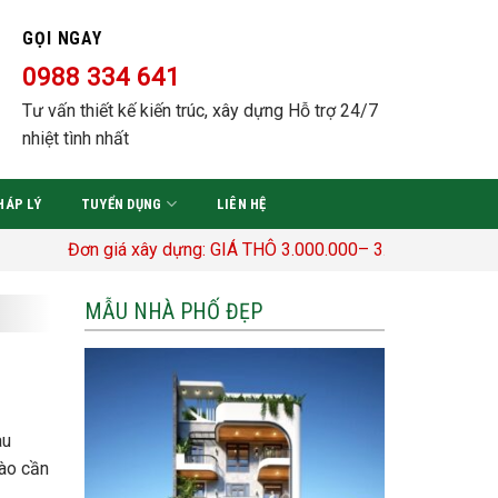
GỌI NGAY
0988 334 641
Tư vấn thiết kế kiến trúc, xây dựng Hỗ trợ 24/7
nhiệt tình nhất
HÁP LÝ
TUYỂN DỤNG
LIÊN HỆ
Đơn giá xây dựng: GIÁ THÔ 3.000.000– 3.400.000 Đ/M2 TRỌN GÓ
MẪU NHÀ PHỐ ĐẸP
au
nào cần