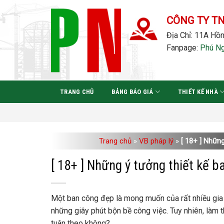
Bỏ
qua
CÔNG TY T
nội
Địa Chỉ: 11A Hồn
dung
Fanpage:
Phú N
TRANG CHỦ
BẢNG BÁO GIÁ
THIẾT KẾ NHÀ
Trang chủ
»
VB pháp lý
»
[ 18+ ] Nhữn
[ 18+ ] Những ý tưởng thiết kế 
Một ban công đẹp là mong muốn của rất nhiều gia 
những giây phút bộn bề công việc. Tuy nhiên, làm 
tuân theo không?