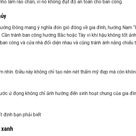
hỏ làm rào chắn, vì nó không đạt độ an toàn cho ban công.
hủy
 hướng Đông mang ý nghĩa đón gió đông về gia đình, hướng Nam 
Cần tránh ban công hướng Bắc hoặc Tây vì khí hậu không tốt ản
 ban công và cửa nhà đối diện nhau và cũng tránh ánh nắng chiếu 
ầm nhìn. Điều này không chỉ tạo nên nét thẩm mỹ đẹp mà còn khô
 nước ứ đọng không chỉ ảnh hưởng đến sinh hoạt chung của gia đì
t định bạn phải biết
y xanh