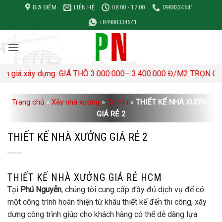
Bỏ
ĐỊA ĐIỂM
LIÊN HỆ
08:00 - 17:00
0988334641
qua
+84988334641
nội
dung
ng: GIÁ THÔ 3.000.000– 3.400.000 Đ/M2 TRỌN GÓI 4,500,000- 
Trang chủ
»
Xây nhà xưởng
»
Cơ Khí
»
THIẾT KẾ NHÀ XƯỞNG
GIÁ RẺ 2
THIẾT KẾ NHÀ XƯỞNG GIÁ RẺ 2
THIẾT KẾ NHÀ XƯỞNG GIÁ RẺ HCM
Tại
Phú Nguyễn
, chúng tôi cung cấp đầy đủ dịch vụ để có
một công trình hoàn thiện từ khâu thiết kế đến thi công, xây
dựng công trình giúp cho khách hàng có thể dễ dàng lựa