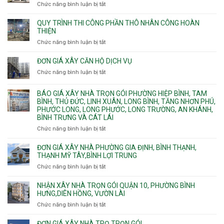
bể
và
chữa
Chức năng bình luận bị tắt
ở
nước
Tân
cháy
Giá
ngầm
Phú.
xây
QUY TRÌNH THI CÔNG PHẦN THÔ NHÂN CÔNG HOÀN
chữa
nhà
THIỆN
cháy
Phường
Chức năng bình luận bị tắt
ở
pccc
Bình
Quy
bể
Dương
trình
nước
ĐƠN GIÁ XÂY CĂN HỘ DỊCH VỤ
Phường
thi
thải
Chức năng bình luận bị tắt
Thủ
ở
công
Dầu
Đơn
phần
Một
giá
BÁO GIÁ XÂY NHÀ TRỌN GÓI PHƯỜNG HIỆP BÌNH, TAM
thô
Phường
xây
BÌNH, THỦ ĐỨC, LINH XUÂN, LONG BÌNH, TĂNG NHƠN PHÚ,
nhân
Tân
căn
PHƯỚC LONG, LONG PHƯỚC, LONG TRƯỜNG, AN KHÁNH,
công
Uyên.
hộ
BÌNH TRƯNG VÀ CÁT LÁI
hoàn
dịch
thiện
Chức năng bình luận bị tắt
ở
vụ
Báo
giá
ĐƠN GIÁ XÂY NHÀ PHƯỜNG GIA ĐỊNH, BÌNH THẠNH,
xây
THẠNH MỸ TÂY,BÌNH LỢI TRUNG
nhà
Chức năng bình luận bị tắt
ở
trọn
Đơn
gói
giá
NHẬN XÂY NHÀ TRỌN GÓI QUẬN 10, PHƯỜNG BÌNH
Phường
xây
HƯNG,DIÊN HỒNG, VƯỜN LÀI
Hiệp
nhà
Chức năng bình luận bị tắt
ở
Bình,
phường
Nhận
Tam
Gia
xây
Bình,
ĐƠN GIÁ XÂY NHÀ TRỌ TRỌN GÓI