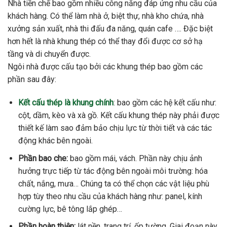
Nhà tiền chế bao gồm nhiều công năng đáp ứng nhu cầu của
khách hàng. Có thể làm nhà ở, biệt thự, nhà kho chứa, nhà
xưởng sản xuất, nhà thi đấu đa năng, quán cafe …. Đặc biệt
hơn hết là nhà khung thép có thể thay đổi được cơ sở hạ
tầng và di chuyển được.
Ngôi nhà được cấu tạo bởi các khung thép bao gồm các
phần sau đây:
Kết cấu thép là khung chính
: bao gồm các hệ kết cấu như:
cột, dầm, kèo và xà gồ. Kết cấu khung thép này phải được
thiết kế làm sao đảm bảo chịu lực từ thời tiết và các tác
động khác bên ngoài.
Phần bao che:
bao gồm mái, vách. Phần này chịu ảnh
hưởng trực tiếp từ tác động bên ngoài môi trường: hóa
chất, nắng, mưa… Chúng ta có thể chọn các vật liệu phù
hợp tùy theo nhu cầu của khách hàng như: panel, kính
cường lực, bê tông lắp ghép…
Phần hoàn thiện:
lát nền, trang trí, ốp tường. Giai đoạn này