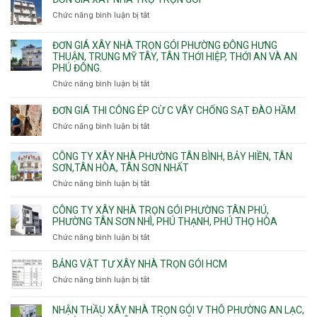
Định,
nhà
Thủ
Chức năng bình luận bị tắt
Bình
ở
trọn
Đức,
Thạnh,
Đơn
gói
Linh
Thạnh
giá
ĐƠN GIÁ XÂY NHÀ TRỌN GÓI PHƯỜNG ĐÔNG HƯNG
Quận
Xuân,
Mỹ
xây
THUẬN, TRUNG MỸ TÂY, TÂN THỚI HIỆP, THỚI AN VÀ AN
10,
Long
Tây,Bình
nhà
PHÚ ĐÔNG.
Phường
Bình,
Lợi
trọ
Bình
Tăng
Chức năng bình luận bị tắt
ở
Trung
trọn
Hưng,Diên
Nhơn
Đơn
gói
Hồng,
Phú,
giá
ĐƠN GIÁ THI CÔNG ÉP CỪ C VÂY CHỐNG SẠT ĐÀO HẦM
Vườn
Phước
xây
Chức năng bình luận bị tắt
ở
Lài
Long,
nhà
Đơn
Long
trọn
giá
Phước,
CÔNG TY XÂY NHÀ PHƯỜNG TÂN BÌNH, BẢY HIỀN, TÂN
gói
thi
Long
SƠN,TÂN HÒA, TÂN SƠN NHẤT
Phường
công
Trường,
Đông
Chức năng bình luận bị tắt
ở
ép
An
Hưng
Công
cừ
Khánh,
Thuận,
ty
CÔNG TY XÂY NHÀ TRỌN GÓI PHƯỜNG TÂN PHÚ,
C
Bình
Trung
xây
PHƯỜNG TÂN SƠN NHÌ, PHÚ THẠNH, PHÚ THỌ HÒA
vây
Trưng
Mỹ
nhà
chống
Chức năng bình luận bị tắt
ở
và
Tây,
Phường
sạt
Công
Cát
Tân
Tân
đào
ty
Lái
BẢNG VẬT TƯ XÂY NHÀ TRỌN GÓI HCM
Thới
Bình,
hầm
xây
Hiệp,
Chức năng bình luận bị tắt
Bảy
ở
nhà
Thới
Hiền,
Bảng
trọn
An
Tân
vật
NHẬN THẦU XÂY NHÀ TRỌN GÓI V THÔ PHƯỜNG AN LẠC,
gói
và
Sơn,Tân
tư