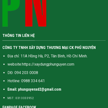
THÔNG TIN LIÊN HỆ
CÔNG TY TNHH XÂY DỰNG THƯƠNG MẠI CK PHÚ NGUYỄN
Địa chỉ: 11A Hồng Hà, P2, Tân Bình, Hồ Chí Minh.
website:
https://xaydungphunguyen.com
DĐ: 094 203 0008
Hotline:
0988 334 641
Email: phunguyenxd2@gmail.com
MST: 0313333952
FANPAGE FACEBOOK