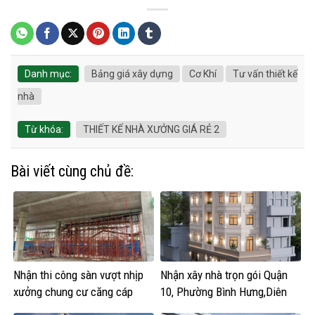
Danh mục:
Bảng giá xây dựng
Cơ Khí
Tư vấn thiết kế
nhà
Từ khóa:
THIẾT KẾ NHÀ XƯỞNG GIÁ RẺ 2
Bài viết cùng chủ đề:
Nhận thi công sàn vượt nhịp
Nhận xây nhà trọn gói Quận
xưởng chung cư căng cáp
10, Phường Bình Hưng,Diên
Hồng, Vườn Lài