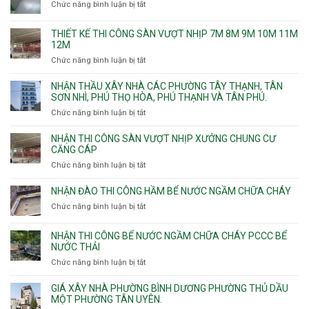
Chức năng bình luận bị tắt
ở
Chuyên
chống
THIẾT KẾ THI CÔNG SÀN VƯỢT NHỊP 7M 8M 9M 10M 11M
thấm
12M
nhà
Chức năng bình luận bị tắt
ở
vệ
Thiết
sinh
kế
NHẬN THẦU XÂY NHÀ CÁC PHƯỜNG TÂY THẠNH, TÂN
thi
SƠN NHÌ, PHÚ THỌ HÒA, PHÚ THẠNH VÀ TÂN PHÚ.
công
Chức năng bình luận bị tắt
ở
sàn
Nhận
vượt
thầu
NHẬN THI CÔNG SÀN VƯỢT NHỊP XƯỞNG CHUNG CƯ
nhịp
xây
CĂNG CÁP
7m
nhà
Chức năng bình luận bị tắt
ở
8m
các
Nhận
9m
phường
thi
10m
NHẬN ĐÀO THI CÔNG HẦM BỂ NƯỚC NGẦM CHỮA CHÁY
Tây
công
11m
Chức năng bình luận bị tắt
Thạnh,
ở
sàn
12m
Tân
Nhận
vượt
Sơn
đào
NHẬN THI CÔNG BỂ NƯỚC NGẦM CHỮA CHÁY PCCC BỂ
nhịp
Nhì,
thi
NƯỚC THẢI
xưởng
Phú
công
chung
Chức năng bình luận bị tắt
ở
Thọ
hầm
cư
Nhận
Hòa,
bể
căng
thi
GIÁ XÂY NHÀ PHƯỜNG BÌNH DƯƠNG PHƯỜNG THỦ DẦU
Phú
nước
cáp
công
MỘT PHƯỜNG TÂN UYÊN.
Thạnh
Ngầm