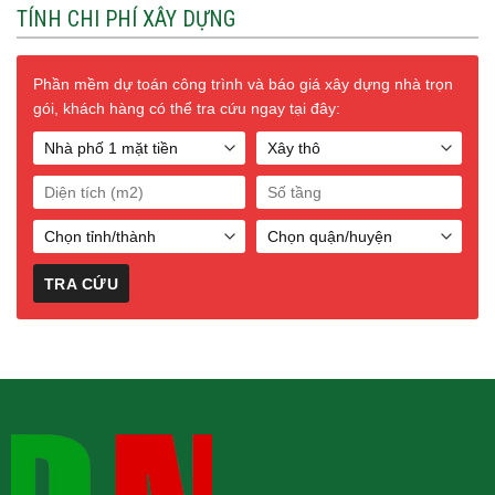
TÍNH CHI PHÍ XÂY DỰNG
Phần mềm dự toán công trình và báo giá xây dựng nhà trọn
gói, khách hàng có thể tra cứu ngay tại đây: