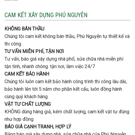
Xây
vị
cọc
nhà
nào
3
CAM KẾT XÂY DỰNG PHÚ NGUYỄN
xây
tầng
nhà
bao
trọn
nhiêu
KHÔNG BÁN THẦU
gói
tiền
uy
Chúng tôi cam kết không bán thầu, Phú Nguyễn tự thiết kế và
ở
tín,
Gò
thi công.
chất
Vấp
lượng?
TƯ VẤN MIỄN PHÍ, TẬN NƠI
?
Tư vấn, báo giá xây dựng nhà phổ, sửa chữa nhà miễn phí
tận tình, nhanh chóng. tận nơi, làm việc 24/7
CAM KẾT BẢO HÀNH
Chúng tôi luôn cam kết bảo hành công trình thi công lâu dài,
bảo hành lên tới 5 năm cho phần kết cấu, luôn đồng hành
cùng quý khách hàng.
VẬT TƯ CHẤT LƯỢNG
KHÔNG dùng hàng giả, kém chất lượng, cam kết vật tư đùng
như hợp đồng
BÁO GIÁ CẠNH TRANH, HỢP LÝ
Bảng báo giá xây dựng nhà, sửa chữa nhà của Phú Nguyễn