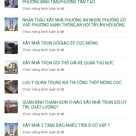
PHƯỜNG BÌNH TÂN,PHƯỜNG TÂN TẠO
Phường
An
Hòa,
xây
Tân
Phú
Chức năng bình luận bị tắt
ở
Tân
nhà
Phú,
Đông.
Nhận
Sơn
trọn
Phường
thầu
NHẬN THẦU XÂY NHÀ PHƯỜNG AN NHƠN, PHƯỜNG GÒ
Nhất
gói
Tân
xây
VẤP, PHƯỜNG HẠNH THÔNG,AN HỘI TÂY,AN HỘI ĐÔNG
HCM
Sơn
nhà
Chức năng bình luận bị tắt
ở
Nhì,
trọn
Nhận
Phú
gói
thầu
XÂY NHÀ TRỌN GÓI BAO ÉP CỌC MÓNG
Thạnh,
v
xây
Phú
Chức năng bình luận bị tắt
thô
ở
nhà
Thọ
Phường
Xây
Phường
Hòa
An
nhà
XÂY NHÀ TRỌN GÓI THÔ GIÁ RẺ QUẬN THỦ ĐỨC
An
Lạc,
trọn
Nhơn,
Chức năng bình luận bị tắt
ở
Phường
gói
Phường
Xây
Bình
bao
Gò
nhà
Tân,Phường
ép
LƯU Ý QUAN TRỌNG KHI THI CÔNG THÉP MÓNG CỌC
Vấp,
trọn
Tân
cọc
Phường
Chức năng bình luận bị tắt
ở
gói
Tạo
móng
Hạnh
Lưu
thô
Thông,An
ý
giá
QUẬN BÌNH THẠNH ĐƠN VỊ NÀO XÂY NHÀ TRỌN GÓI UY
Hội
quan
rẻ
TÍN, CHẤT LƯỢNG?
Tây,An
trọng
Quận
Chức năng bình luận bị tắt
ở
Hội
khi
Thủ
Quận
Đông
thi
Đức
Bình
XÂY NHÀ 3 TẦNG BAO NHIÊU TIỀN Ở GÒ VẤP ?
công
Thạnh
thép
Chức năng bình luận bị tắt
ở
đơn
móng