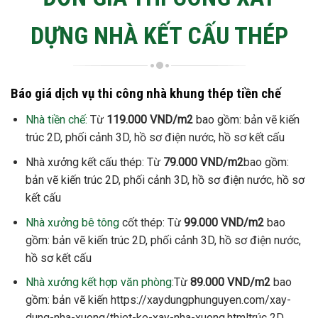
DỰNG NHÀ KẾT CẤU THÉP
Báo giá dịch vụ thi công nhà khung thép tiền chế
Nhà tiền chế:
Từ
119.000 VND/m2
bao gồm: bản vẽ kiến
trúc 2D, phối cảnh 3D, hồ sơ điện nước, hồ sơ kết cấu
Nhà xưởng kết cấu thép: Từ
79.000 VND/m2
bao gồm:
bản vẽ kiến trúc 2D, phối cảnh 3D, hồ sơ điện nước, hồ sơ
kết cấu
Nhà xưởng bê tông
cốt thép: Từ
99.000 VND/m2
bao
gồm: bản vẽ kiến trúc 2D, phối cảnh 3D, hồ sơ điện nước,
hồ sơ kết cấu
Nhà xưởng kết hợp văn phòng
:Từ
89.000 VND/m2
bao
gồm: bản vẽ kiến https://xaydungphunguyen.com/xay-
dung-nha-xuong/thiet-ke-xay-nha-xuong.htmltrúc 2D,