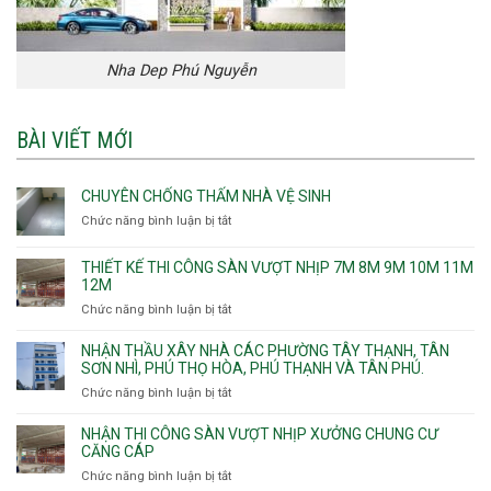
Nha Dep Phú Nguyễn
BÀI VIẾT MỚI
CHUYÊN CHỐNG THẤM NHÀ VỆ SINH
Chức năng bình luận bị tắt
ở
Chuyên
chống
THIẾT KẾ THI CÔNG SÀN VƯỢT NHỊP 7M 8M 9M 10M 11M
thấm
12M
nhà
Chức năng bình luận bị tắt
ở
vệ
Thiết
sinh
kế
NHẬN THẦU XÂY NHÀ CÁC PHƯỜNG TÂY THẠNH, TÂN
thi
SƠN NHÌ, PHÚ THỌ HÒA, PHÚ THẠNH VÀ TÂN PHÚ.
công
Chức năng bình luận bị tắt
ở
sàn
Nhận
vượt
thầu
NHẬN THI CÔNG SÀN VƯỢT NHỊP XƯỞNG CHUNG CƯ
nhịp
xây
CĂNG CÁP
7m
nhà
Chức năng bình luận bị tắt
ở
8m
các