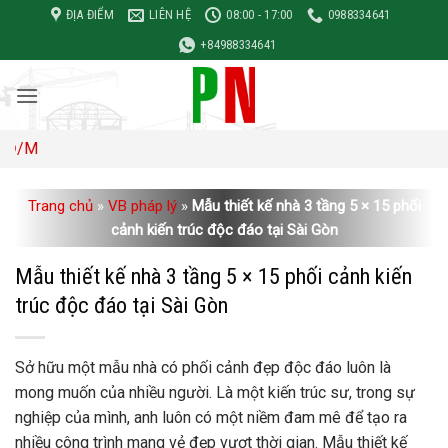
Bỏ
ĐỊA ĐIỂM
LIÊN HỆ
08:00 - 17:00
0988334641
qua
+84988334641
nội
dung
Đơn giá
Trang chủ
»
VB pháp lý
»
Mẫu thiết kế nhà 3 tầng 5 × 15 phối
cảnh kiến ​​trúc độc đáo tại Sài Gòn
Mẫu thiết kế nhà 3 tầng 5 × 15 phối cảnh kiến ​​
trúc độc đáo tại Sài Gòn
Sở hữu một mẫu nhà có phối cảnh đẹp độc đáo luôn là
mong muốn của nhiều người. Là một kiến ​​trúc sư, trong sự
nghiệp của mình, anh luôn có một niềm đam mê để tạo ra
nhiều công trình mang vẻ đẹp vượt thời gian. Mẫu thiết kế