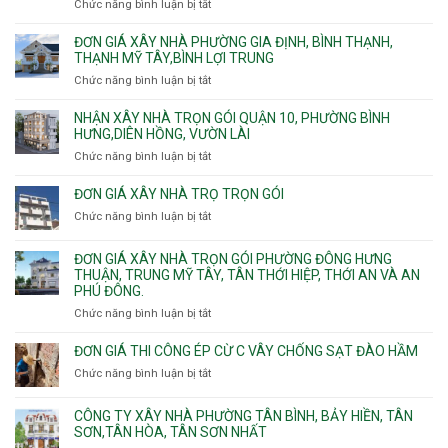
thiện
Chức năng bình luận bị tắt
ở
vụ
Báo
giá
ĐƠN GIÁ XÂY NHÀ PHƯỜNG GIA ĐỊNH, BÌNH THẠNH,
xây
THẠNH MỸ TÂY,BÌNH LỢI TRUNG
nhà
Chức năng bình luận bị tắt
ở
trọn
Đơn
gói
giá
NHẬN XÂY NHÀ TRỌN GÓI QUẬN 10, PHƯỜNG BÌNH
Phường
xây
HƯNG,DIÊN HỒNG, VƯỜN LÀI
Hiệp
nhà
Chức năng bình luận bị tắt
ở
Bình,
phường
Nhận
Tam
Gia
xây
Bình,
ĐƠN GIÁ XÂY NHÀ TRỌ TRỌN GÓI
Định,
nhà
Thủ
Chức năng bình luận bị tắt
Bình
ở
trọn
Đức,
Thạnh,
Đơn
gói
Linh
Thạnh
giá
ĐƠN GIÁ XÂY NHÀ TRỌN GÓI PHƯỜNG ĐÔNG HƯNG
Quận
Xuân,
Mỹ
xây
THUẬN, TRUNG MỸ TÂY, TÂN THỚI HIỆP, THỚI AN VÀ AN
10,
Long
Tây,Bình
nhà
PHÚ ĐÔNG.
Phường
Bình,
Lợi
trọ
Bình
Tăng
Chức năng bình luận bị tắt
ở
Trung
trọn
Hưng,Diên
Nhơn
Đơn
gói
Hồng,
Phú,
giá
ĐƠN GIÁ THI CÔNG ÉP CỪ C VÂY CHỐNG SẠT ĐÀO HẦM
Vườn
Phước
xây
Chức năng bình luận bị tắt
ở
Lài
Long,
nhà
Đơn
Long
trọn
giá
Phước,
CÔNG TY XÂY NHÀ PHƯỜNG TÂN BÌNH, BẢY HIỀN, TÂN
gói
thi
Long
SƠN,TÂN HÒA, TÂN SƠN NHẤT
Phường
công
Trường,