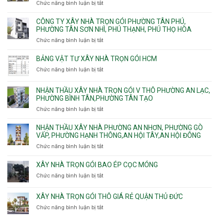
Đông
Chức năng bình luận bị tắt
ở
ép
An
Hưng
Công
cừ
Khánh,
Thuận,
ty
CÔNG TY XÂY NHÀ TRỌN GÓI PHƯỜNG TÂN PHÚ,
C
Bình
Trung
xây
PHƯỜNG TÂN SƠN NHÌ, PHÚ THẠNH, PHÚ THỌ HÒA
vây
Trưng
Mỹ
nhà
chống
Chức năng bình luận bị tắt
ở
và
Tây,
Phường
sạt
Công
Cát
Tân
Tân
đào
ty
Lái
BẢNG VẬT TƯ XÂY NHÀ TRỌN GÓI HCM
Thới
Bình,
hầm
xây
Hiệp,
Chức năng bình luận bị tắt
Bảy
ở
nhà
Thới
Hiền,
Bảng
trọn
An
Tân
vật
NHẬN THẦU XÂY NHÀ TRỌN GÓI V THÔ PHƯỜNG AN LẠC,
gói
và
Sơn,Tân
tư
PHƯỜNG BÌNH TÂN,PHƯỜNG TÂN TẠO
Phường
An
Hòa,
xây
Tân
Phú
Chức năng bình luận bị tắt
ở
Tân
nhà
Phú,
Đông.
Nhận
Sơn
trọn
Phường
thầu
NHẬN THẦU XÂY NHÀ PHƯỜNG AN NHƠN, PHƯỜNG GÒ
Nhất
gói
Tân
xây
VẤP, PHƯỜNG HẠNH THÔNG,AN HỘI TÂY,AN HỘI ĐÔNG
HCM
Sơn
nhà
Chức năng bình luận bị tắt
ở
Nhì,
trọn
Nhận
Phú
gói
thầu
XÂY NHÀ TRỌN GÓI BAO ÉP CỌC MÓNG
Thạnh,
v
xây
Phú
Chức năng bình luận bị tắt
thô
ở
nhà
Thọ
Phường
Xây
Phường
Hòa
An
nhà
XÂY NHÀ TRỌN GÓI THÔ GIÁ RẺ QUẬN THỦ ĐỨC
An
Lạc,
trọn
Nhơn,
Chức năng bình luận bị tắt
ở
Phường
gói
Phường
Xây
Bình
bao