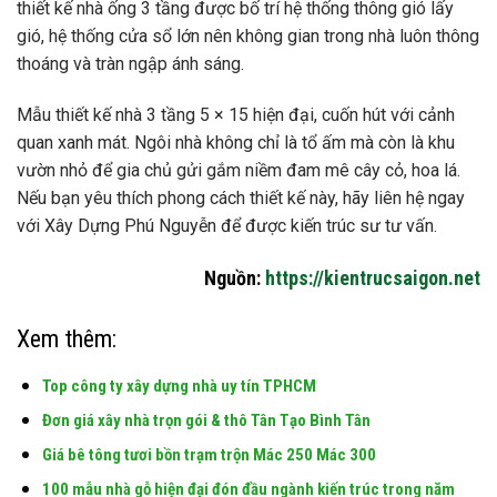
thiết kế nhà ống 3 tầng được bố trí hệ thống thông gió lấy
gió, hệ thống cửa sổ lớn nên không gian trong nhà luôn thông
thoáng và tràn ngập ánh sáng.
Mẫu thiết kế nhà 3 tầng 5 × 15 hiện đại, cuốn hút với cảnh
quan xanh mát. Ngôi nhà không chỉ là tổ ấm mà còn là khu
vườn nhỏ để gia chủ gửi gắm niềm đam mê cây cỏ, hoa lá.
Nếu bạn yêu thích phong cách thiết kế này, hãy liên hệ ngay
với Xây Dựng Phú Nguyễn để được kiến ​​trúc sư tư vấn.
Nguồn:
https://kientrucsaigon.net
Xem thêm:
Top công ty xây dựng nhà uy tín TPHCM
Đơn giá xây nhà trọn gói & thô Tân Tạo Bình Tân
Giá bê tông tươi bồn trạm trộn Mác 250 Mác 300
100 mẫu nhà gỗ hiện đại đón đầu ngành kiến trúc trong năm