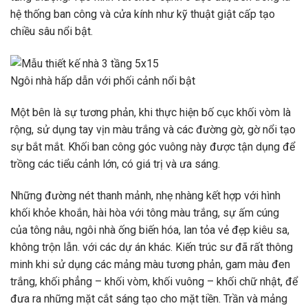
hệ thống ban công và cửa kính như kỹ thuật giật cấp tạo
chiều sâu nổi bật.
Ngôi nhà hấp dẫn với phối cảnh nổi bật
Một bên là sự tương phản, khi thực hiện bố cục khối vòm là
rộng, sử dụng tay vịn màu trắng và các đường gờ, gờ nổi tạo
sự bắt mắt. Khối ban công góc vuông này được tận dụng để
trồng các tiểu cảnh lớn, có giá trị và ưa sáng.
Những đường nét thanh mảnh, nhẹ nhàng kết hợp với hình
khối khỏe khoắn, hài hòa với tông màu trắng, sự ấm cúng
của tông nâu, ngôi nhà ống biến hóa, lan tỏa vẻ đẹp kiêu sa,
không trộn lẫn. với các dự án khác. Kiến trúc sư đã rất thông
minh khi sử dụng các mảng màu tương phản, gam màu đen
trắng, khối phẳng – khối vòm, khối vuông – khối chữ nhật, để
đưa ra những mặt cắt sáng tạo cho mặt tiền. Trần và mảng