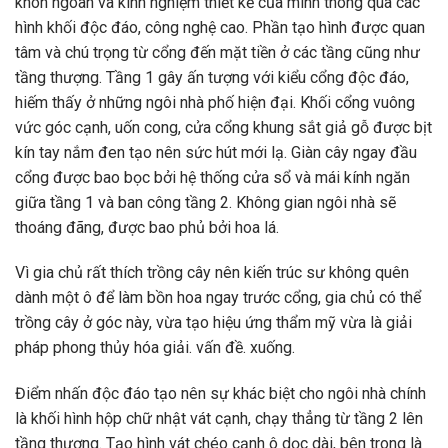
khôn ngoan và kinh nghiệm thiết kế của mình thông qua các
hình khối độc đáo, công nghệ cao. Phần tạo hình được quan
tâm và chú trọng từ cổng đến mặt tiền ở các tầng cũng như
tầng thượng. Tầng 1 gây ấn tượng với kiểu cổng độc đáo,
hiếm thấy ở những ngôi nhà phố hiện đại. Khối cổng vuông
vức góc cạnh, uốn cong, cửa cổng khung sắt giả gỗ được bịt
kín tay nắm đen tạo nên sức hút mới lạ. Giàn cây ngay đầu
cổng được bao bọc bởi hệ thống cửa sổ và mái kính ngăn
giữa tầng 1 và ban công tầng 2. Không gian ngôi nhà sẽ
thoáng đãng, được bao phủ bởi hoa lá.
Vì gia chủ rất thích trồng cây nên kiến ​​trúc sư không quên
dành một ô để làm bồn hoa ngay trước cổng, gia chủ có thể
trồng cây ở góc này, vừa tạo hiệu ứng thẩm mỹ vừa là giải
pháp phong thủy hóa giải. vấn đề. xuống.
Điểm nhấn độc đáo tạo nên sự khác biệt cho ngôi nhà chính
là khối hình hộp chữ nhật vát cạnh, chạy thẳng từ tầng 2 lên
tầng thượng. Tạo hình vát chéo cạnh ô dọc dài, bên trong là