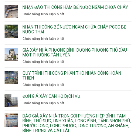
Nhận
9m
phường
thi
10m
NHẬN ĐÀO THI CÔNG HẦM BỂ NƯỚC NGẦM CHỮA CHÁY
Tây
công
11m
Chức năng bình luận bị tắt
Thạnh,
ở
sàn
12m
Tân
Nhận
vượt
Sơn
đào
NHẬN THI CÔNG BỂ NƯỚC NGẦM CHỮA CHÁY PCCC BỂ
nhịp
Nhì,
thi
NƯỚC THẢI
xưởng
Phú
công
chung
Chức năng bình luận bị tắt
ở
Thọ
hầm
cư
Nhận
Hòa,
bể
căng
thi
GIÁ XÂY NHÀ PHƯỜNG BÌNH DƯƠNG PHƯỜNG THỦ DẦU
Phú
nước
cáp
công
MỘT PHƯỜNG TÂN UYÊN.
Thạnh
Ngầm
bể
và
chữa
Chức năng bình luận bị tắt
ở
nước
Tân
cháy
Giá
ngầm
Phú.
xây
QUY TRÌNH THI CÔNG PHẦN THÔ NHÂN CÔNG HOÀN
chữa
nhà
THIỆN
cháy
Phường
Chức năng bình luận bị tắt
ở
pccc
Bình
Quy
bể
Dương
trình
nước
ĐƠN GIÁ XÂY CĂN HỘ DỊCH VỤ
Phường
thi
thải
Chức năng bình luận bị tắt
Thủ
ở
công
Dầu
Đơn
phần
Một
giá
BÁO GIÁ XÂY NHÀ TRỌN GÓI PHƯỜNG HIỆP BÌNH, TAM
thô
Phường
xây
BÌNH, THỦ ĐỨC, LINH XUÂN, LONG BÌNH, TĂNG NHƠN PHÚ,
nhân
Tân
căn
PHƯỚC LONG, LONG PHƯỚC, LONG TRƯỜNG, AN KHÁNH,
công
Uyên.
hộ
BÌNH TRƯNG VÀ CÁT LÁI
hoàn
dịch