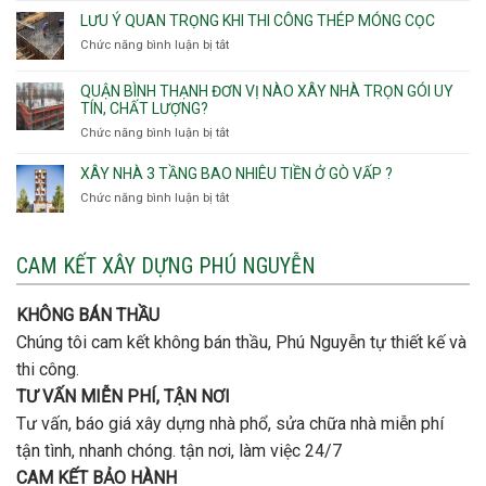
Gò
nhà
Tân,Phường
ép
LƯU Ý QUAN TRỌNG KHI THI CÔNG THÉP MÓNG CỌC
Vấp,
trọn
Tân
cọc
Phường
Chức năng bình luận bị tắt
ở
gói
Tạo
móng
Hạnh
Lưu
thô
Thông,An
ý
giá
QUẬN BÌNH THẠNH ĐƠN VỊ NÀO XÂY NHÀ TRỌN GÓI UY
Hội
quan
rẻ
TÍN, CHẤT LƯỢNG?
Tây,An
trọng
Quận
Chức năng bình luận bị tắt
ở
Hội
khi
Thủ
Quận
Đông
thi
Đức
Bình
XÂY NHÀ 3 TẦNG BAO NHIÊU TIỀN Ở GÒ VẤP ?
công
Thạnh
thép
Chức năng bình luận bị tắt
ở
đơn
móng
Xây
vị
cọc
nhà
nào
3
CAM KẾT XÂY DỰNG PHÚ NGUYỄN
xây
tầng
nhà
bao
trọn
nhiêu
KHÔNG BÁN THẦU
gói
tiền
uy
Chúng tôi cam kết không bán thầu, Phú Nguyễn tự thiết kế và
ở
tín,
Gò
thi công.
chất
Vấp
lượng?
TƯ VẤN MIỄN PHÍ, TẬN NƠI
?
Tư vấn, báo giá xây dựng nhà phổ, sửa chữa nhà miễn phí
tận tình, nhanh chóng. tận nơi, làm việc 24/7
CAM KẾT BẢO HÀNH