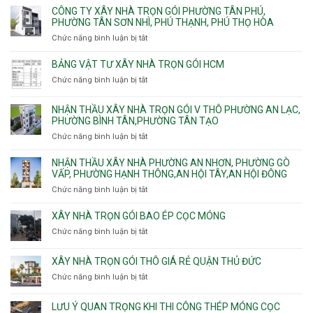
Khánh,
Thuận,
ty
CÔNG TY XÂY NHÀ TRỌN GÓI PHƯỜNG TÂN PHÚ,
C
Bình
Trung
xây
PHƯỜNG TÂN SƠN NHÌ, PHÚ THẠNH, PHÚ THỌ HÒA
vây
Trưng
Mỹ
nhà
chống
Chức năng bình luận bị tắt
ở
và
Tây,
Phường
sạt
Công
Cát
Tân
Tân
đào
ty
Lái
BẢNG VẬT TƯ XÂY NHÀ TRỌN GÓI HCM
Thới
Bình,
hầm
xây
Hiệp,
Chức năng bình luận bị tắt
Bảy
ở
nhà
Thới
Hiền,
Bảng
trọn
An
Tân
vật
NHẬN THẦU XÂY NHÀ TRỌN GÓI V THÔ PHƯỜNG AN LẠC,
gói
và
Sơn,Tân
tư
PHƯỜNG BÌNH TÂN,PHƯỜNG TÂN TẠO
Phường
An
Hòa,
xây
Tân
Phú
Chức năng bình luận bị tắt
ở
Tân
nhà
Phú,
Đông.
Nhận
Sơn
trọn
Phường
thầu
NHẬN THẦU XÂY NHÀ PHƯỜNG AN NHƠN, PHƯỜNG GÒ
Nhất
gói
Tân
xây
VẤP, PHƯỜNG HẠNH THÔNG,AN HỘI TÂY,AN HỘI ĐÔNG
HCM
Sơn
nhà
Chức năng bình luận bị tắt
ở
Nhì,
trọn
Nhận
Phú
gói
thầu
XÂY NHÀ TRỌN GÓI BAO ÉP CỌC MÓNG
Thạnh,
v
xây
Phú
Chức năng bình luận bị tắt
thô
ở
nhà
Thọ
Phường
Xây
Phường
Hòa
An
nhà
XÂY NHÀ TRỌN GÓI THÔ GIÁ RẺ QUẬN THỦ ĐỨC
An
Lạc,
trọn
Nhơn,
Chức năng bình luận bị tắt
ở
Phường
gói
Phường
Xây
Bình
bao
Gò
nhà
Tân,Phường
ép
LƯU Ý QUAN TRỌNG KHI THI CÔNG THÉP MÓNG CỌC
Vấp,
trọn