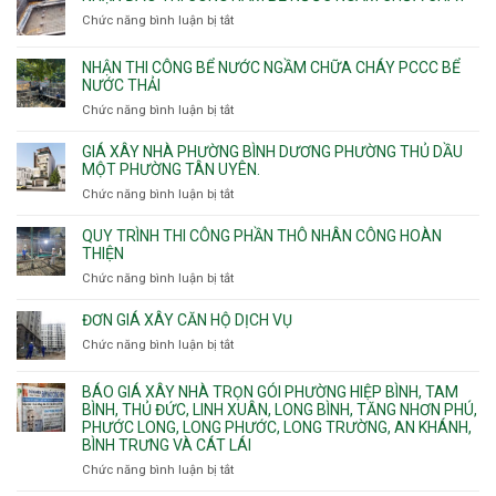
Tây
công
11m
Chức năng bình luận bị tắt
Thạnh,
ở
sàn
12m
Tân
Nhận
vượt
Sơn
đào
NHẬN THI CÔNG BỂ NƯỚC NGẦM CHỮA CHÁY PCCC BỂ
nhịp
Nhì,
thi
NƯỚC THẢI
xưởng
Phú
công
chung
Chức năng bình luận bị tắt
ở
Thọ
hầm
cư
Nhận
Hòa,
bể
căng
thi
GIÁ XÂY NHÀ PHƯỜNG BÌNH DƯƠNG PHƯỜNG THỦ DẦU
Phú
nước
cáp
công
MỘT PHƯỜNG TÂN UYÊN.
Thạnh
Ngầm
bể
và
chữa
Chức năng bình luận bị tắt
ở
nước
Tân
cháy
Giá
ngầm
Phú.
xây
QUY TRÌNH THI CÔNG PHẦN THÔ NHÂN CÔNG HOÀN
chữa
nhà
THIỆN
cháy
Phường
Chức năng bình luận bị tắt
ở
pccc
Bình
Quy
bể
Dương
trình
nước
ĐƠN GIÁ XÂY CĂN HỘ DỊCH VỤ
Phường
thi
thải
Chức năng bình luận bị tắt
Thủ
ở
công
Dầu
Đơn
phần
Một
giá
BÁO GIÁ XÂY NHÀ TRỌN GÓI PHƯỜNG HIỆP BÌNH, TAM
thô
Phường
xây
BÌNH, THỦ ĐỨC, LINH XUÂN, LONG BÌNH, TĂNG NHƠN PHÚ,
nhân
Tân
căn
PHƯỚC LONG, LONG PHƯỚC, LONG TRƯỜNG, AN KHÁNH,
công
Uyên.
hộ
BÌNH TRƯNG VÀ CÁT LÁI
hoàn
dịch
thiện
Chức năng bình luận bị tắt
ở
vụ
Báo