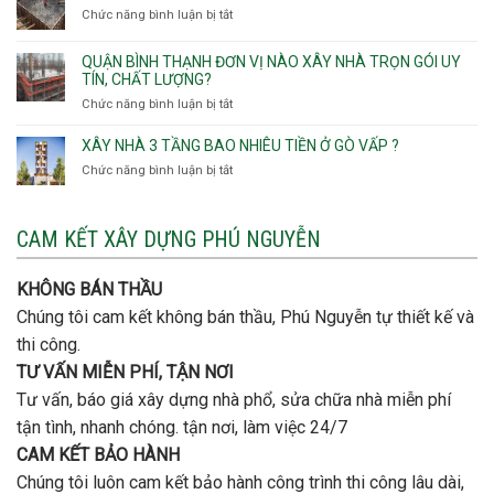
Tân
cọc
Phường
Chức năng bình luận bị tắt
ở
gói
Tạo
móng
Hạnh
Lưu
thô
Thông,An
ý
giá
QUẬN BÌNH THẠNH ĐƠN VỊ NÀO XÂY NHÀ TRỌN GÓI UY
Hội
quan
rẻ
TÍN, CHẤT LƯỢNG?
Tây,An
trọng
Quận
Chức năng bình luận bị tắt
ở
Hội
khi
Thủ
Quận
Đông
thi
Đức
Bình
XÂY NHÀ 3 TẦNG BAO NHIÊU TIỀN Ở GÒ VẤP ?
công
Thạnh
thép
Chức năng bình luận bị tắt
ở
đơn
móng
Xây
vị
cọc
nhà
nào
3
CAM KẾT XÂY DỰNG PHÚ NGUYỄN
xây
tầng
nhà
bao
trọn
nhiêu
KHÔNG BÁN THẦU
gói
tiền
uy
Chúng tôi cam kết không bán thầu, Phú Nguyễn tự thiết kế và
ở
tín,
Gò
thi công.
chất
Vấp
lượng?
TƯ VẤN MIỄN PHÍ, TẬN NƠI
?
Tư vấn, báo giá xây dựng nhà phổ, sửa chữa nhà miễn phí
tận tình, nhanh chóng. tận nơi, làm việc 24/7
CAM KẾT BẢO HÀNH
Chúng tôi luôn cam kết bảo hành công trình thi công lâu dài,