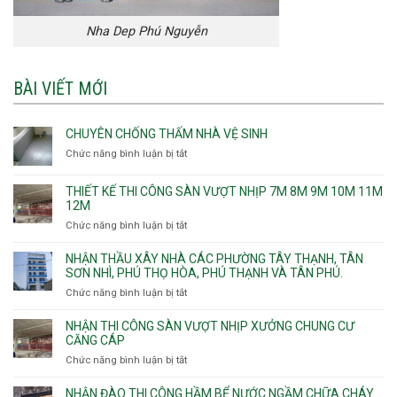
Nha Dep Phú Nguyễn
BÀI VIẾT MỚI
CHUYÊN CHỐNG THẤM NHÀ VỆ SINH
Chức năng bình luận bị tắt
ở
Chuyên
chống
THIẾT KẾ THI CÔNG SÀN VƯỢT NHỊP 7M 8M 9M 10M 11M
thấm
12M
nhà
Chức năng bình luận bị tắt
ở
vệ
Thiết
sinh
kế
NHẬN THẦU XÂY NHÀ CÁC PHƯỜNG TÂY THẠNH, TÂN
thi
SƠN NHÌ, PHÚ THỌ HÒA, PHÚ THẠNH VÀ TÂN PHÚ.
công
Chức năng bình luận bị tắt
ở
sàn
Nhận
vượt
thầu
NHẬN THI CÔNG SÀN VƯỢT NHỊP XƯỞNG CHUNG CƯ
nhịp
xây
CĂNG CÁP
7m
nhà
Chức năng bình luận bị tắt
ở
8m
các
Nhận
9m
phường
thi
10m
NHẬN ĐÀO THI CÔNG HẦM BỂ NƯỚC NGẦM CHỮA CHÁY