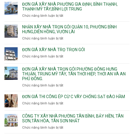
giá
ĐƠN GIÁ XÂY NHÀ PHƯỜNG GIA ĐỊNH, BÌNH THẠNH,
xây
THẠNH MỸ TÂY,BÌNH LỢI TRUNG
nhà
Chức năng bình luận bị tắt
ở
trọn
Đơn
gói
giá
NHẬN XÂY NHÀ TRỌN GÓI QUẬN 10, PHƯỜNG BÌNH
Phường
xây
HƯNG,DIÊN HỒNG, VƯỜN LÀI
Hiệp
nhà
Chức năng bình luận bị tắt
ở
Bình,
phường
Nhận
Tam
Gia
xây
Bình,
ĐƠN GIÁ XÂY NHÀ TRỌ TRỌN GÓI
Định,
nhà
Thủ
Chức năng bình luận bị tắt
Bình
ở
trọn
Đức,
Thạnh,
Đơn
gói
Linh
Thạnh
giá
ĐƠN GIÁ XÂY NHÀ TRỌN GÓI PHƯỜNG ĐÔNG HƯNG
Quận
Xuân,
Mỹ
xây
THUẬN, TRUNG MỸ TÂY, TÂN THỚI HIỆP, THỚI AN VÀ AN
10,
Long
Tây,Bình
nhà
PHÚ ĐÔNG.
Phường
Bình,
Lợi
trọ
Bình
Tăng
Chức năng bình luận bị tắt
ở
Trung
trọn
Hưng,Diên
Nhơn
Đơn
gói
Hồng,
Phú,
giá
ĐƠN GIÁ THI CÔNG ÉP CỪ C VÂY CHỐNG SẠT ĐÀO HẦM
Vườn
Phước
xây
Chức năng bình luận bị tắt
ở
Lài
Long,
nhà
Đơn
Long
trọn
giá
Phước,
CÔNG TY XÂY NHÀ PHƯỜNG TÂN BÌNH, BẢY HIỀN, TÂN
gói
thi
Long
SƠN,TÂN HÒA, TÂN SƠN NHẤT
Phường
công
Trường,
Đông
Chức năng bình luận bị tắt
ở
ép
An
Hưng
Công
cừ