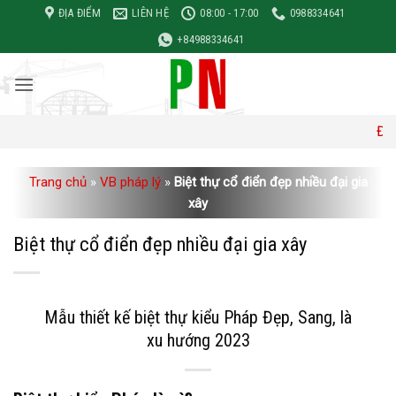
Bỏ
ĐỊA ĐIỂM
LIÊN HỆ
08:00 - 17:00
0988334641
qua
+84988334641
nội
dung
Đơn giá xây d
Trang chủ
»
VB pháp lý
»
Biệt thự cổ điển đẹp nhiều đại gia
xây
Biệt thự cổ điển đẹp nhiều đại gia xây
Mẫu thiết kế biệt thự kiểu Pháp Đẹp, Sang, là
xu hướng 2023