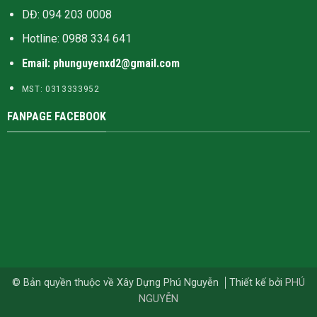
DĐ: 094 203 0008
Hotline:
0988 334 641
Email: phunguyenxd2@gmail.com
MST: 0313333952
FANPAGE FACEBOOK
© Bản quyền thuộc về Xây Dựng Phú Nguyễn
Thiết kế bởi
PHÚ
NGUYỄN