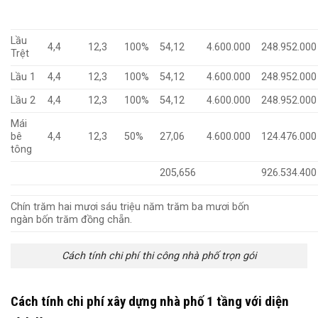
Lầu
4,4
12,3
100%
54,12
4.600.000
248.952.000
Trệt
Lầu 1
4,4
12,3
100%
54,12
4.600.000
248.952.000
Lầu 2
4,4
12,3
100%
54,12
4.600.000
248.952.000
Mái
bê
4,4
12,3
50%
27,06
4.600.000
124.476.000
tông
205,656
926.534.400
Chín trăm hai mươi sáu triệu năm trăm ba mươi bốn
ngàn bốn trăm đồng chẵn.
Cách tính chi phí thi công nhà phố trọn gói
Cách tính chi phí xây dựng nhà phố 1 tầng với diện