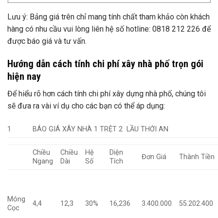
Lưu ý: Bảng giá trên chỉ mang tính chất tham khảo còn khách
hàng có nhu cầu vui lòng liên hệ số hotline: 0818 212 226 để
được báo giá và tư vấn.
Hướng dẫn cách tính chi phí xây nhà phố trọn gói
hiện nay
Để hiểu rõ hơn cách tính chi phí xây dựng nhà phố, chúng tôi
sẽ đưa ra vài ví dụ cho các bạn có thể áp dụng:
1
BÁO GIÁ XÂY NHÀ 1 TRỆT 2 LẦU THỚI AN
Chiều
Chiều
Hệ
Diện
Đơn Giá
Thành Tiền
Ngang
Dài
Số
Tích
Móng
4,4
12,3
30%
16,236
3.400.000
55.202.400
Cọc