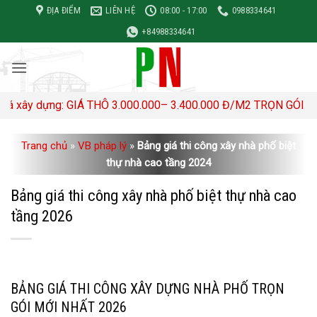
Bỏ
ĐỊA ĐIỂM
LIÊN HỆ
08:00 - 17:00
0988334641
qua
+84988334641
nội
dung
GIÁ THÔ 3.000.000– 3.400.000 Đ/M2 TRỌN GÓI 4,500,000- 5,00
Trang chủ
»
VB pháp lý
»
Bảng giá thi công xây nhà phố biệt
thự nhà cao tầng 2024
Bảng giá thi công xây nhà phố biệt thự nhà cao
tầng 2026
BẢNG GIÁ THI CÔNG XÂY DỰNG NHÀ PHỐ TRỌN
GÓI MỚI NHẤT 2026