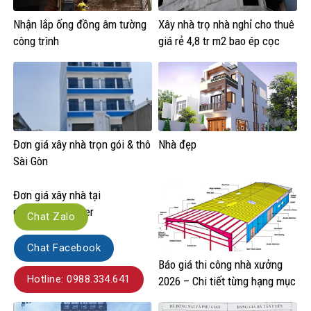
Nhận lắp ống đồng âm tường
Xây nhà trọ nhà nghỉ cho thuê
công trình
giá rẻ 4,8 tr m2 bao ép cọc
Đơn giá xây nhà trọn gói & thô
Nhà đẹp
Sài Gòn
Đơn giá xây nhà tại
campuchia khmer
Chat Zalo
construction cambodia
Chat Facebook
Báo giá thi công nhà xưởng
Hotline: 0988.334.641
2026 – Chi tiết từng hạng mục