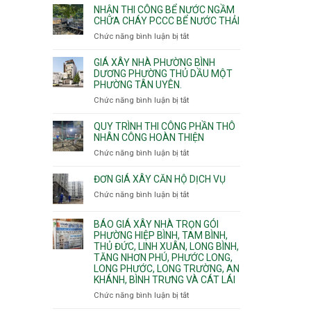
nhịp
đào
Nhì,
NHẬN THI CÔNG BỂ NƯỚC NGẦM
xưởng
thi
CHỮA CHÁY PCCC BỂ NƯỚC THẢI
Phú
chung
công
Thọ
Chức năng bình luận bị tắt
ở
cư
hầm
Hòa,
Nhận
căng
bể
Phú
thi
cáp
GIÁ XÂY NHÀ PHƯỜNG BÌNH
nước
Thạnh
công
DƯƠNG PHƯỜNG THỦ DẦU MỘT
Ngầm
và
PHƯỜNG TÂN UYÊN.
bể
chữa
Tân
nước
Chức năng bình luận bị tắt
ở
cháy
Phú.
ngầm
Giá
chữa
xây
QUY TRÌNH THI CÔNG PHẦN THÔ
cháy
nhà
NHÂN CÔNG HOÀN THIỆN
pccc
Phường
Chức năng bình luận bị tắt
ở
bể
Bình
Quy
nước
Dương
trình
ĐƠN GIÁ XÂY CĂN HỘ DỊCH VỤ
thải
Phường
thi
Chức năng bình luận bị tắt
Thủ
ở
công
Dầu
Đơn
phần
Một
giá
BÁO GIÁ XÂY NHÀ TRỌN GÓI
thô
Phường
xây
PHƯỜNG HIỆP BÌNH, TAM BÌNH,
nhân
Tân
căn
THỦ ĐỨC, LINH XUÂN, LONG BÌNH,
công
Uyên.
hộ
TĂNG NHƠN PHÚ, PHƯỚC LONG,
hoàn
dịch
LONG PHƯỚC, LONG TRƯỜNG, AN
thiện
vụ
KHÁNH, BÌNH TRƯNG VÀ CÁT LÁI
Chức năng bình luận bị tắt
ở
Báo