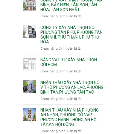
Khánh,
Phường
thi
BÌNH, BẢY HIỀN, TÂN SƠN,TÂN
Bình
Đông
HÒA, TÂN SƠN NHẤT
công
Trưng
Hưng
ép
Chức năng bình luận bị tắt
ở
và
Thuận,
cừ
Công
Cát
Trung
C
ty
CÔNG TY XÂY NHÀ TRỌN GÓI
Lái
Mỹ
vây
xây
PHƯỜNG TÂN PHÚ, PHƯỜNG TÂN
Tây,
chống
SƠN NHÌ, PHÚ THẠNH, PHÚ THỌ
nhà
Tân
sạt
HÒA
Phường
Thới
đào
Tân
Hiệp,
Chức năng bình luận bị tắt
ở
hầm
Bình,
Thới
Công
Bảy
An
ty
BẢNG VẬT TƯ XÂY NHÀ TRỌN
Hiền,
và
xây
GÓI HCM
Tân
An
nhà
Chức năng bình luận bị tắt
ở
Sơn,Tân
Phú
trọn
Bảng
Hòa,
Đông.
gói
vật
NHẬN THẦU XÂY NHÀ TRỌN GÓI
Tân
Phường
tư
V THÔ PHƯỜNG AN LẠC, PHƯỜNG
Sơn
Tân
BÌNH TÂN,PHƯỜNG TÂN TẠO
xây
Nhất
Phú,
nhà
Chức năng bình luận bị tắt
ở
Phường
trọn
Nhận
Tân
gói
thầu
NHẬN THẦU XÂY NHÀ PHƯỜNG
Sơn
HCM
xây
AN NHƠN, PHƯỜNG GÒ VẤP,
Nhì,
PHƯỜNG HẠNH THÔNG,AN HỘI
nhà
Phú
TÂY,AN HỘI ĐÔNG
trọn
Thạnh,
gói
Phú
Chức năng bình luận bị tắt
ở