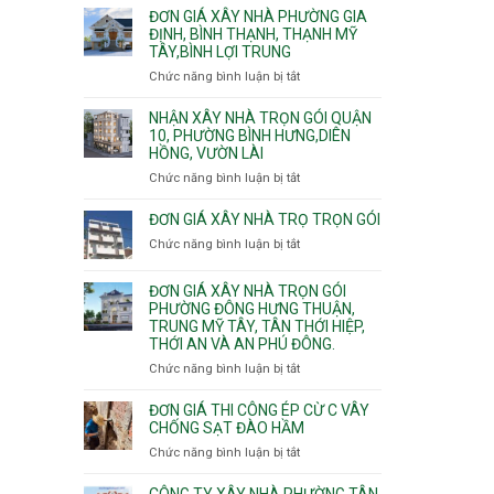
giá
ĐƠN GIÁ XÂY NHÀ PHƯỜNG GIA
xây
ĐỊNH, BÌNH THẠNH, THẠNH MỸ
TÂY,BÌNH LỢI TRUNG
nhà
trọn
Chức năng bình luận bị tắt
ở
gói
Đơn
Phường
giá
NHẬN XÂY NHÀ TRỌN GÓI QUẬN
Hiệp
xây
10, PHƯỜNG BÌNH HƯNG,DIÊN
Bình,
HỒNG, VƯỜN LÀI
nhà
Tam
phường
Chức năng bình luận bị tắt
ở
Bình,
Gia
Nhận
Thủ
Định,
xây
ĐƠN GIÁ XÂY NHÀ TRỌ TRỌN GÓI
Đức,
Bình
nhà
Linh
Chức năng bình luận bị tắt
ở
Thạnh,
trọn
Xuân,
Đơn
Thạnh
gói
Long
giá
Mỹ
ĐƠN GIÁ XÂY NHÀ TRỌN GÓI
Quận
Bình,
xây
Tây,Bình
PHƯỜNG ĐÔNG HƯNG THUẬN,
10,
Tăng
nhà
Lợi
TRUNG MỸ TÂY, TÂN THỚI HIỆP,
Phường
Nhơn
trọ
Trung
THỚI AN VÀ AN PHÚ ĐÔNG.
Bình
Phú,
trọn
Hưng,Diên
Chức năng bình luận bị tắt
Phước
ở
gói
Hồng,
Long,
Đơn
Vườn
Long
giá
ĐƠN GIÁ THI CÔNG ÉP CỪ C VÂY
Lài
Phước,
xây
CHỐNG SẠT ĐÀO HẦM
Long
nhà
Chức năng bình luận bị tắt
ở
Trường,
trọn
Đơn
An
gói
giá
CÔNG TY XÂY NHÀ PHƯỜNG TÂN