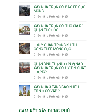
v
Thọ
Nhận
thô
Hòa
thầu
XÂY NHÀ TRỌN GÓI BAO ÉP CỌC
Phường
xây
MÓNG
An
nhà
Chức năng bình luận bị tắt
ở
Lạc,
Phường
Xây
Phường
An
nhà
XÂY NHÀ TRỌN GÓI THÔ GIÁ RẺ
Bình
Nhơn,
trọn
QUẬN THỦ ĐỨC
Tân,Phường
Phường
gói
Tân
Chức năng bình luận bị tắt
ở
Gò
bao
Tạo
Xây
Vấp,
ép
nhà
Phường
LƯU Ý QUAN TRỌNG KHI THI
cọc
trọn
CÔNG THÉP MÓNG CỌC
Hạnh
móng
gói
Thông,An
Chức năng bình luận bị tắt
ở
thô
Hội
Lưu
giá
Tây,An
ý
QUẬN BÌNH THẠNH ĐƠN VỊ NÀO
rẻ
Hội
quan
XÂY NHÀ TRỌN GÓI UY TÍN, CHẤT
Quận
Đông
LƯỢNG?
trọng
Thủ
khi
Chức năng bình luận bị tắt
ở
Đức
thi
Quận
công
Bình
XÂY NHÀ 3 TẦNG BAO NHIÊU
thép
Thạnh
TIỀN Ở GÒ VẤP ?
móng
đơn
Chức năng bình luận bị tắt
ở
cọc
vị
Xây
nào
nhà
xây
3
CAM KẾT XÂY DỰNG PHÚ
nhà