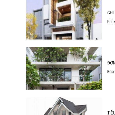
CHI
Phí 
ĐƠN
Báo 
TIÊ