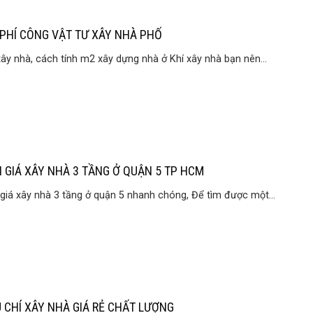
 PHÍ CÔNG VẬT TƯ XÂY NHÀ PHỐ
xây nhà, cách tính m2 xây dựng nhà ở Khí xây nhà bạn nên...
 GIÁ XÂY NHÀ 3 TẦNG Ở QUẬN 5 TP HCM
giá xây nhà 3 tầng ở quận 5 nhanh chóng, Để tìm được một...
U CHÍ XÂY NHÀ GIÁ RẺ CHẤT LƯỢNG