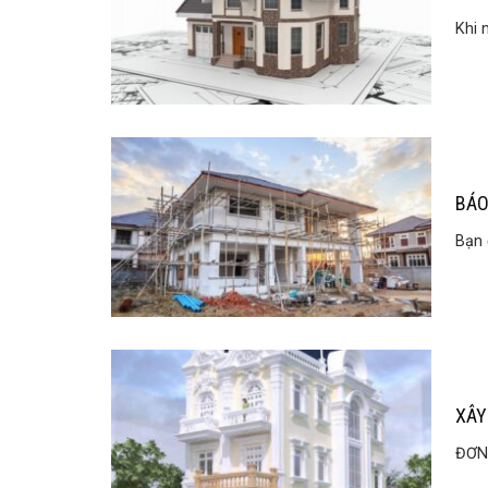
Khi 
BÁO
Bạn 
XÂY
ĐƠN 