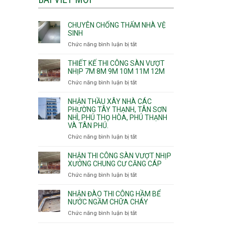
CHUYÊN CHỐNG THẤM NHÀ VỆ
SINH
Chức năng bình luận bị tắt
ở
Chuyên
chống
THIẾT KẾ THI CÔNG SÀN VƯỢT
thấm
NHỊP 7M 8M 9M 10M 11M 12M
nhà
Chức năng bình luận bị tắt
ở
vệ
Thiết
sinh
kế
NHẬN THẦU XÂY NHÀ CÁC
thi
PHƯỜNG TÂY THẠNH, TÂN SƠN
NHÌ, PHÚ THỌ HÒA, PHÚ THẠNH
công
VÀ TÂN PHÚ.
sàn
vượt
Chức năng bình luận bị tắt
ở
nhịp
Nhận
7m
thầu
NHẬN THI CÔNG SÀN VƯỢT NHỊP
8m
xây
XƯỞNG CHUNG CƯ CĂNG CÁP
9m
nhà
Chức năng bình luận bị tắt
ở
10m
các
Nhận
11m
phường
thi
NHẬN ĐÀO THI CÔNG HẦM BỂ
12m
Tây
công
NƯỚC NGẦM CHỮA CHÁY
Thạnh,
sàn
Chức năng bình luận bị tắt
ở
Tân
vượt
Nhận
Sơn