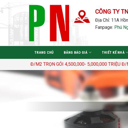
Bỏ
qua
CÔNG TY T
nội
Địa Chỉ: 11A Hồn
dung
Fanpage:
Phú N
TRANG CHỦ
BẢNG BÁO GIÁ
THIẾT KẾ NHÀ
0.000 Đ/M2 TRỌN GÓI 4,500,000- 5,000,000 TRIỆU Đ/M