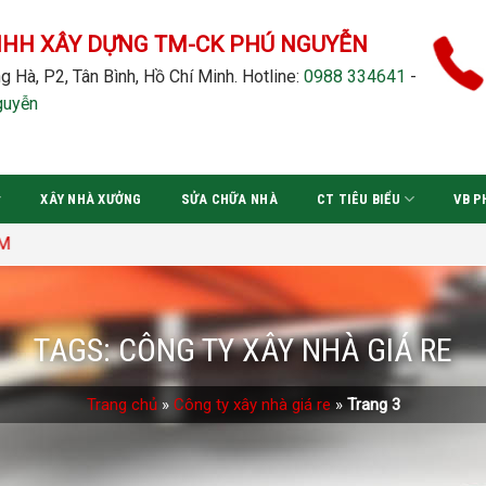
NHH XÂY DỰNG TM-CK PHÚ NGUYỄN
g Hà, P2, Tân Bình, Hồ Chí Minh.
Hotline:
0988 334641
-
guyễn
XÂY NHÀ XƯỞNG
SỬA CHỮA NHÀ
CT TIÊU BIỂU
VB P
TAGS:
CÔNG TY XÂY NHÀ GIÁ RE
Trang chủ
»
Công ty xây nhà giá re
»
Trang 3