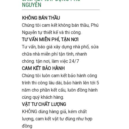
tầng
NGUYỄN
trọn
bao
gói
nhiêu
uy
tiền
KHÔNG BÁN THẦU
tín,
ở
chất
Chúng tôi cam kết không bán thầu, Phú
Gò
lượng?
Vấp
Nguyễn tự thiết kế và thi công.
?
TƯ VẤN MIỄN PHÍ, TẬN NƠI
Tư vấn, báo giá xây dựng nhà phổ, sửa
chữa nhà miễn phí tận tình, nhanh
chóng. tận nơi, làm việc 24/7
CAM KẾT BẢO HÀNH
Chúng tôi luôn cam kết bảo hành công
trình thi công lâu dài, bảo hành lên tới 5
năm cho phần kết cấu, luôn đồng hành
cùng quý khách hàng.
VẬT TƯ CHẤT LƯỢNG
KHÔNG dùng hàng giả, kém chất
lượng, cam kết vật tư đùng như hợp
đồng