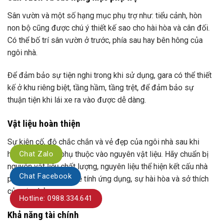
Sân vườn và một số hạng mục phụ trợ như: tiểu cảnh, hòn
non bộ cũng được chú ý thiết kế sao cho hài hòa và cân đối.
Có thể bố trí sân vườn ở trước, phía sau hay bên hông của
ngôi nhà.
Để đảm bảo sự tiện nghi trong khi sử dụng, gara có thể thiết
kế ở khu riêng biệt, tầng hầm, tầng trệt, để đảm bảo sự
thuận tiện khi lái xe ra vào được dễ dàng.
Vật liệu hoàn thiện
Sự kiên cố, độ chắc chắn và vẻ đẹp của ngôi nhà sau khi
Chat Zalo
hoàn thành còn phụ thuộc vào nguyên vật liệu. Hãy chuẩn bị
nguyên vật liệu chất lượng, nguyên liệu thể hiện kết cấu nhà
Chat Facebook
phải được xem xét về tính ứng dụng, sự hài hòa và sở thích
của gia chủ.
Hotline: 0988.334.641
Khả năng tài chính