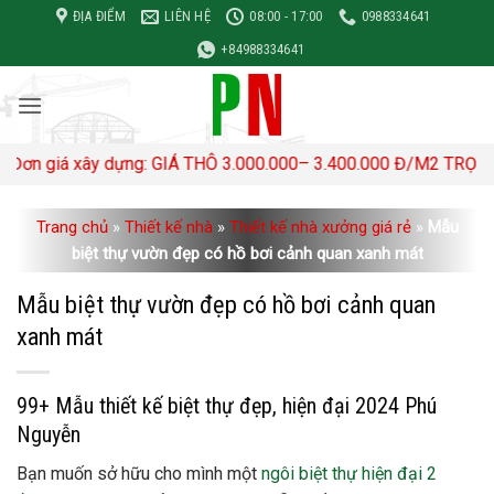
Bỏ
ĐỊA ĐIỂM
LIÊN HỆ
08:00 - 17:00
0988334641
qua
+84988334641
nội
dung
 GIÁ THÔ 3.000.000– 3.400.000 Đ/M2 TRỌN GÓI 4,500,000- 5,0
Trang chủ
»
Thiết kế nhà
»
Thiết kế nhà xưởng giá rẻ
»
Mẫu
biệt thự vườn đẹp có hồ bơi cảnh quan xanh mát
Mẫu biệt thự vườn đẹp có hồ bơi cảnh quan
xanh mát
99+ Mẫu thiết kế biệt thự đẹp, hiện đại 2024 Phú
Nguyễn
Bạn muốn sở hữu cho mình một
ngôi biệt thự hiện đại 2