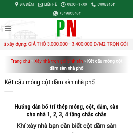
Bỏ
ĐỊA ĐIỂM
LIÊN HỆ
08:00 - 17:00
0988334641
qua
+84988334641
nội
dung
ựng: GIÁ THÔ 3.000.000– 3.400.000 Đ/M2 TRỌN GÓI 4,500,000- 
Trang chủ
»
Xây nhà trọn gói bình tân
»
Kết cấu móng cột
dầm sàn nhà phố
Kết cấu móng cột dầm sàn nhà phố
Hướng dẫn bố trí thép móng, cột, dầm, sàn
cho nhà 1, 2, 3, 4 tầng chắc chắn
Khí xây nhà bạn cần biết cột dầm sàn