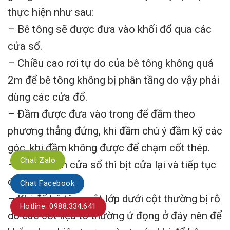
thực hiện như sau:
– Bê tông sẽ được đưa vào khối đổ qua các
cửa sổ.
– Chiều cao rơi tự do của bê tông không quá
2m để bê tông không bị phân tầng do vậy phải
dùng các cửa đổ.
– Đầm được đưa vào trong để đầm theo
phương thẳng đứng, khi đầm chú ý đầm kỹ các
góc, khi đầm không được để chạm cốt thép.
Chat Zalo
– Khi đổ đến cửa sổ thì bịt cửa lại và tiếp tục
đổ phần trên.
Chat Facebook
– Khi đổ bê tông cột lớp dưới cột thường bị rỗ
Hotline: 0988.334.641
do các cốt liệu to thường ứ đọng ở đáy nên để