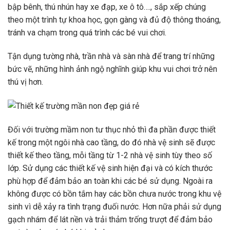
bập bênh, thú nhún hay xe đạp, xe ô tô…., sắp xếp chúng
theo một trình tự khoa học, gọn gàng và đủ độ thông thoáng,
tránh va chạm trong quá trình các bé vui chơi.
Tận dụng tường nhà, trần nhà và sàn nhà để trang trí những
bức vẽ, những hình ảnh ngộ nghĩnh giúp khu vui chơi trở nên
thú vị hơn.
Đối với trường mầm non tư thục nhỏ thì đa phần được thiết
kế trong một ngôi nhà cao tầng, do đó nhà vệ sinh sẽ được
thiết kế theo tầng, mỗi tầng từ 1-2 nhà vệ sinh tùy theo số
lớp. Sử dụng các thiết kế vệ sinh hiện đại và có kích thước
phù hợp để đảm bảo an toàn khi các bé sử dụng. Ngoài ra
không được có bồn tắm hay các bồn chưa nước trong khu vệ
sinh vì dễ xảy ra tình trạng đuối nước. Hơn nữa phải sử dụng
gạch nhám để lát nền và trải thảm trống trượt để đảm bảo