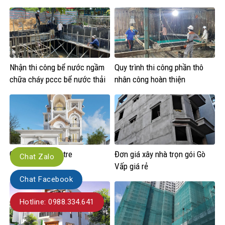
Nhì, Phú Thọ Hòa, Phú Thạnh
và Tân Phú.
Nhận thi công bể nước ngầm
Quy trình thi công phần thô
chữa cháy pccc bể nước thải
nhân công hoàn thiện
Giá xây nhà bến tre
Đơn giá xây nhà trọn gói Gò
Chat Zalo
Vấp giá rẻ
Chat Facebook
Hotline: 0988.334.641