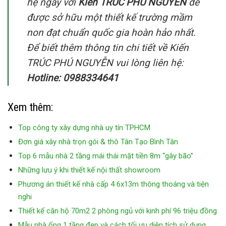
hệ ngay với
Kiến TRÚC PHÚ NGUYỄN
để
được sở hữu một thiết kế trường mầm
non đạt chuẩn quốc gia hoàn hảo nhất.
Để biết thêm thông tin chi tiết về Kiến
TRÚC PHÚ NGUYỄN vui lòng liên hệ:
Hotline: 0988334641
Xem thêm:
Top công ty xây dựng nhà uy tín TPHCM
Đơn giá xây nhà trọn gói & thô Tân Tạo Bình Tân
Top 6 mẫu nhà 2 tầng mái thái mặt tiền 8m “gây bão”
Những lưu ý khi thiết kế nội thất showroom
Phương án thiết kế nhà cấp 4 6x13m thông thoáng và tiện
nghi
Thiết kế căn hộ 70m2 2 phòng ngủ với kinh phí 96 triệu đồng
Mẫu nhà ống 1 tầng đẹp và cách tối ưu diện tích sử dụng