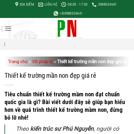
Bỏ
ĐỊA ĐIỂM
LIÊN HỆ
08:00 - 17:00
0988334641
qua
+84988334641
nội
dung
Đơn giá xâ
Trang chủ
»
VB pháp lý
»
Thiết kế trường mần non đẹp giá rẻ
Thiết kế trường mần non đẹp giá rẻ
Tiêu chuẩn thiết kế trường mầm non đạt chuẩn
quốc gia là gì? Bài viết dưới đây sẽ giúp bạn hiểu
hơn về quá trình thiết kế trường mầm non, đừng
bỏ lỡ nhé!
Theo
kiến trúc sư Phú Nguyễn
, người có