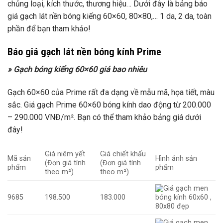
chủng loại, kích thước, thương hiệu… Dưới đây là bảng báo
giá gạch lát nền bóng kiếng 60×60, 80×80,… 1 da, 2 da, toàn
phần để bạn tham khảo!
Báo giá gạch lát nền bóng kính Prime
» Gạch bóng kiếng 60×60 giá bao nhiêu
Gạch 60×60 của Prime rất đa dạng về mẫu mã, họa tiết, màu
sắc. Giá gạch Prime 60×60 bóng kính dao động từ 200.000
– 290.000 VNĐ/m². Bạn có thể tham khảo bảng giá dưới
đây!
Giá niêm yết
Giá chiết khấu
Mã sản
Hình ảnh sản
(Đơn giá tính
(Đơn giá tính
phẩm
phẩm
theo m²)
theo m²)
9685
198.500
183.000