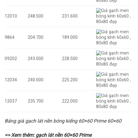
12010
248.500
231.600
9864
204.700
189.000
09202
243.000
228.500
12034
240.000
225.200
12037
235.700
222.000
Bảng giá gạch lát nền bóng kiếng 60×60 Prime 60×60
=> Xem thêm:
gạch lát nền 60×60 Prime