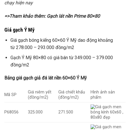
chạy hiện nay
=>Tham khảo thêm: Gạch lát nền Prime 80×80
Giá gạch Ý Mỹ
Giá gạch bóng kiếng 60×60 Ý Mỹ dao động khoảng
từ 278.000 – 293.000 đồng/m2
Gạch Ý Mỹ 80×80 có giá bán từ 349.000 – 379.000
đồng/m2
Bảng giá gạch giả đá lát nền 60×60 Ý Mỹ
Giá niêm yết
Giá chiết khấu
Hình ảnh sản
Mã SP
(đồng/m2)
(đồng/m2)
phẩm
P68056
325.000
271.500