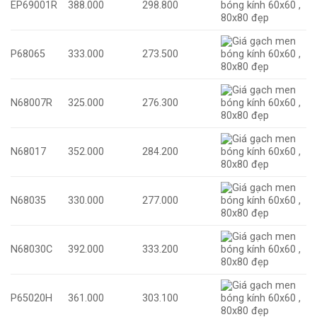
EP69001R
388.000
298.800
P68065
333.000
273.500
N68007R
325.000
276.300
N68017
352.000
284.200
N68035
330.000
277.000
N68030C
392.000
333.200
P65020H
361.000
303.100