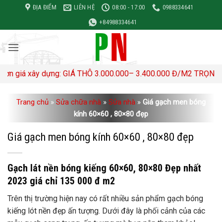
Bỏ
ĐỊA ĐIỂM
LIÊN HỆ
08:00 - 17:00
0988334641
qua
+84988334641
nội
dung
: GIÁ THÔ 3.000.000– 3.400.000 Đ/M2 TRỌN GÓI 4,500,000- 5,
Trang chủ
»
Sửa chữa nhà
»
Sửa nhà
»
Giá gạch men bóng
kính 60×60 , 80×80 đẹp
Giá gạch men bóng kính 60×60 , 80×80 đẹp
Gạch lát nền bóng kiếng 60×60, 80×80 Đẹp nhất
2023 giá chỉ 135 000 đ m2
Trên thị trường hiện nay có rất nhiều sản phẩm gạch bóng
kiếng lót nền đẹp ấn tượng. Dưới đây là phối cảnh của các