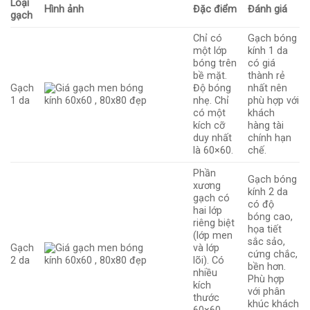
Loại
Hình ảnh
Đặc điểm
Đánh giá
gạch
Chỉ có
Gạch bóng
một lớp
kính 1 da
bóng trên
có giá
bề mặt.
thành rẻ
Gạch
Độ bóng
nhất nên
1 da
nhẹ. Chỉ
phù hợp với
có một
khách
kích cỡ
hàng tài
duy nhất
chính hạn
là 60×60.
chế.
Phần
Gạch bóng
xương
kính 2 da
gạch có
có độ
hai lớp
bóng cao,
riêng biệt
họa tiết
(lớp men
sắc sảo,
Gạch
và lớp
cứng chắc,
2 da
lõi). Có
bền hơn.
nhiều
Phù hợp
kích
với phân
thước
khúc khách