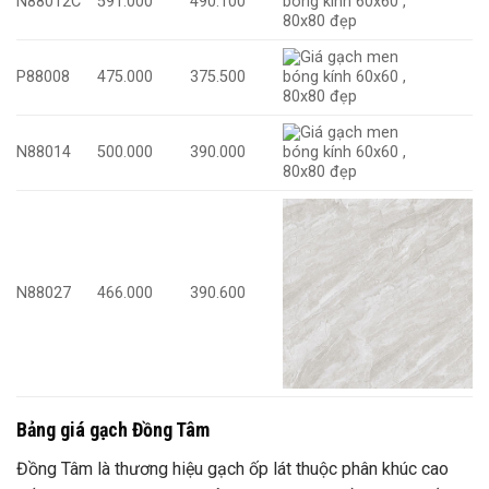
N88012C
591.000
490.100
P88008
475.000
375.500
N88014
500.000
390.000
N88027
466.000
390.600
Bảng giá gạch Đồng Tâm
Đồng Tâm là thương hiệu gạch ốp lát thuộc phân khúc cao