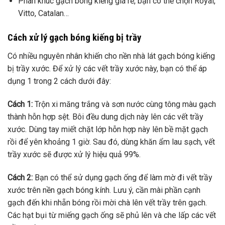
Phân khúc gạch bóng kiếng giá rẻ, bạn có thể chọn Royal,
Vitto, Catalan…
Cách xử lý gạch bóng kiếng bị trầy
Có nhiều nguyên nhân khiến cho nền nhà lát gạch bóng kiếng
bị trầy xước. Để xử lý các vết trầy xước này, bạn có thể áp
dụng 1 trong 2 cách dưới đây:
Cách 1:
Trộn xi măng trắng và sơn nước cùng tông màu gạch
thành hỗn hợp sệt. Bôi đều dung dịch này lên các vết trầy
xước. Dùng tay miết chặt lớp hỗn hợp này lên bề mặt gạch
rồi để yên khoảng 1 giờ. Sau đó, dùng khăn ẩm lau sạch, vết
trầy xước sẽ được xử lý hiệu quả 99%.
Cách 2:
Bạn có thể sử dụng gạch ống để làm mờ đi vết trầy
xước trên nền gạch bóng kính. Lưu ý, cần mài phần cạnh
gạch đến khi nhẵn bóng rồi mời chà lên vết trầy trên gạch.
Các hạt bụi từ miếng gạch ống sẽ phủ lên và che lấp các vết