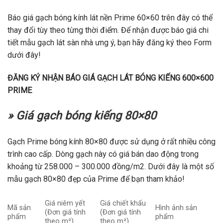
Báo giá gạch bóng kính lát nền Prime 60×60 trên đây có thể
thay đổi tùy theo từng thời điểm. Để nhận được báo giá chi
tiết mẫu gạch lát sàn nhà ưng ý, bạn hãy đăng ký theo Form
dưới đây!
ĐĂNG KÝ NHẬN BÁO GIÁ GẠCH LÁT BÓNG KIẾNG 600×600
PRIME
» Giá gạch bóng kiếng 80×80
Gạch Prime bóng kính 80×80 được sử dụng ở rất nhiều công
trình cao cấp. Dòng gạch này có giá bán dao động trong
khoảng từ 258.000 – 300.000 đồng/m2. Dưới đây là một số
mẫu gạch 80×80 đẹp của Prime để bạn tham khảo!
Giá niêm yết
Giá chiết khấu
Mã sản
Hình ảnh sản
(Đơn giá tính
(Đơn giá tính
phẩm
phẩm
theo m²)
theo m²)