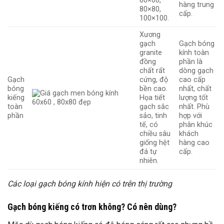
60×60,
hàng trung
80×80,
cấp.
100×100.
Xương
gạch
Gạch bóng
granite
kính toàn
đồng
phần là
chất rất
dòng gạch
Gạch
cứng, độ
cao cấp
bóng
bền cao.
nhất, chất
kiếng
Họa tiết
lượng tốt
toàn
gạch sắc
nhất. Phù
phần
sảo, tinh
hợp với
tế, có
phân khúc
chiều sâu
khách
giống hệt
hàng cao
đá tự
cấp.
nhiên.
Các loại gạch bóng kính hiện có trên thị trường
Gạch bóng kiếng có trơn không? Có nên dùng?