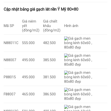
Cập nhật bảng giá gạch lát nền Ý Mỹ 80×80
Giá niêm
Giá chiết
Mã SP
yết
khấu
Hình ảnh
(đồng/m2)
(đồng/m2)
N88011C
555.000
482.500
N88007
495.000
385.500
P88015
495.000
381.500
F88007
465.000
386.500