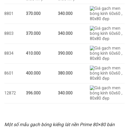
8801
370.000
340.000
8803
370.000
340.000
8834
410.000
390.000
8601
400.000
380.000
12872
396.000
340.000
Một số mẫu gạch bóng kiếng lát nền Prime 80×80 bán