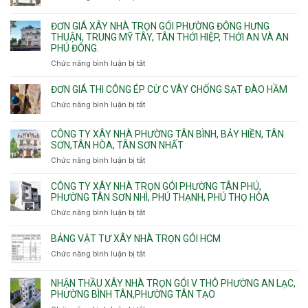
trọn
Đức,
Thạnh,
Đơn
gói
Linh
Thạnh
giá
ĐƠN GIÁ XÂY NHÀ TRỌN GÓI PHƯỜNG ĐÔNG HƯNG
Quận
Xuân,
Mỹ
xây
THUẬN, TRUNG MỸ TÂY, TÂN THỚI HIỆP, THỚI AN VÀ AN
10,
Long
Tây,Bình
nhà
PHÚ ĐÔNG.
Phường
Bình,
Lợi
trọ
Bình
Tăng
Chức năng bình luận bị tắt
ở
Trung
trọn
Hưng,Diên
Nhơn
Đơn
gói
Hồng,
Phú,
giá
ĐƠN GIÁ THI CÔNG ÉP CỪ C VÂY CHỐNG SẠT ĐÀO HẦM
Vườn
Phước
xây
Chức năng bình luận bị tắt
ở
Lài
Long,
nhà
Đơn
Long
trọn
giá
Phước,
CÔNG TY XÂY NHÀ PHƯỜNG TÂN BÌNH, BẢY HIỀN, TÂN
gói
thi
Long
SƠN,TÂN HÒA, TÂN SƠN NHẤT
Phường
công
Trường,
Đông
Chức năng bình luận bị tắt
ở
ép
An
Hưng
Công
cừ
Khánh,
Thuận,
ty
CÔNG TY XÂY NHÀ TRỌN GÓI PHƯỜNG TÂN PHÚ,
C
Bình
Trung
xây
PHƯỜNG TÂN SƠN NHÌ, PHÚ THẠNH, PHÚ THỌ HÒA
vây
Trưng
Mỹ
nhà
chống
Chức năng bình luận bị tắt
ở
và
Tây,
Phường
sạt
Công
Cát
Tân
Tân
đào
ty
Lái
BẢNG VẬT TƯ XÂY NHÀ TRỌN GÓI HCM
Thới
Bình,
hầm
xây
Hiệp,
Chức năng bình luận bị tắt
Bảy
ở
nhà
Thới
Hiền,
Bảng
trọn
An
Tân
vật
NHẬN THẦU XÂY NHÀ TRỌN GÓI V THÔ PHƯỜNG AN LẠC,
gói
và
Sơn,Tân
tư
PHƯỜNG BÌNH TÂN,PHƯỜNG TÂN TẠO
Phường
An
Hòa,
xây
Tân