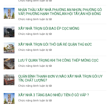
Phú
Chức năng bình luận bị tắt
ở
Tân
nhà
Phú,
Đông.
Nhận
Sơn
trọn
Phường
thầu
NHẬN THẦU XÂY NHÀ PHƯỜNG AN NHƠN, PHƯỜNG GÒ
Nhất
gói
Tân
xây
VẤP, PHƯỜNG HẠNH THÔNG,AN HỘI TÂY,AN HỘI ĐÔNG
HCM
Sơn
nhà
Chức năng bình luận bị tắt
ở
Nhì,
trọn
Nhận
Phú
gói
thầu
XÂY NHÀ TRỌN GÓI BAO ÉP CỌC MÓNG
Thạnh,
v
xây
Phú
Chức năng bình luận bị tắt
thô
ở
nhà
Thọ
Phường
Xây
Phường
Hòa
An
nhà
XÂY NHÀ TRỌN GÓI THÔ GIÁ RẺ QUẬN THỦ ĐỨC
An
Lạc,
trọn
Nhơn,
Chức năng bình luận bị tắt
ở
Phường
gói
Phường
Xây
Bình
bao
Gò
nhà
Tân,Phường
ép
LƯU Ý QUAN TRỌNG KHI THI CÔNG THÉP MÓNG CỌC
Vấp,
trọn
Tân
cọc
Phường
Chức năng bình luận bị tắt
ở
gói
Tạo
móng
Hạnh
Lưu
thô
Thông,An
ý
giá
QUẬN BÌNH THẠNH ĐƠN VỊ NÀO XÂY NHÀ TRỌN GÓI UY
Hội
quan
rẻ
TÍN, CHẤT LƯỢNG?
Tây,An
trọng
Quận
Chức năng bình luận bị tắt
ở
Hội
khi
Thủ
Quận
Đông
thi
Đức
Bình
XÂY NHÀ 3 TẦNG BAO NHIÊU TIỀN Ở GÒ VẤP ?
công
Thạnh
thép
Chức năng bình luận bị tắt
ở
đơn
móng
Xây
vị
cọc
nhà