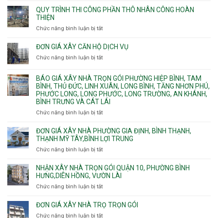
ngầm
Phú.
xây
QUY TRÌNH THI CÔNG PHẦN THÔ NHÂN CÔNG HOÀN
chữa
nhà
THIỆN
cháy
Phường
Chức năng bình luận bị tắt
ở
pccc
Bình
Quy
bể
Dương
trình
nước
ĐƠN GIÁ XÂY CĂN HỘ DỊCH VỤ
Phường
thi
thải
Chức năng bình luận bị tắt
Thủ
ở
công
Dầu
Đơn
phần
Một
giá
BÁO GIÁ XÂY NHÀ TRỌN GÓI PHƯỜNG HIỆP BÌNH, TAM
thô
Phường
xây
BÌNH, THỦ ĐỨC, LINH XUÂN, LONG BÌNH, TĂNG NHƠN PHÚ,
nhân
Tân
căn
PHƯỚC LONG, LONG PHƯỚC, LONG TRƯỜNG, AN KHÁNH,
công
Uyên.
hộ
BÌNH TRƯNG VÀ CÁT LÁI
hoàn
dịch
thiện
Chức năng bình luận bị tắt
ở
vụ
Báo
giá
ĐƠN GIÁ XÂY NHÀ PHƯỜNG GIA ĐỊNH, BÌNH THẠNH,
xây
THẠNH MỸ TÂY,BÌNH LỢI TRUNG
nhà
Chức năng bình luận bị tắt
ở
trọn
Đơn
gói
giá
NHẬN XÂY NHÀ TRỌN GÓI QUẬN 10, PHƯỜNG BÌNH
Phường
xây
HƯNG,DIÊN HỒNG, VƯỜN LÀI
Hiệp
nhà
Chức năng bình luận bị tắt
ở
Bình,
phường
Nhận
Tam
Gia
xây
Bình,
ĐƠN GIÁ XÂY NHÀ TRỌ TRỌN GÓI
Định,
nhà
Thủ
Chức năng bình luận bị tắt
Bình
ở