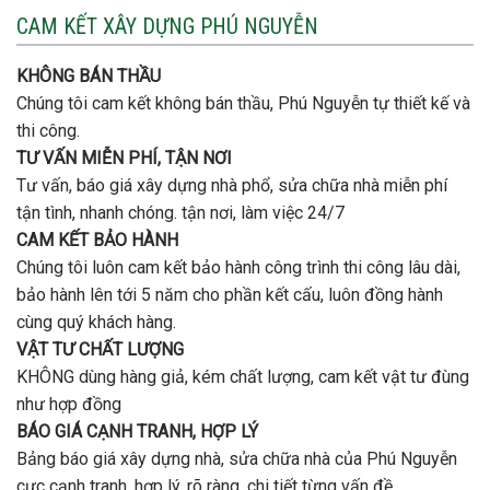
nào
3
CAM KẾT XÂY DỰNG PHÚ NGUYỄN
xây
tầng
nhà
bao
trọn
nhiêu
KHÔNG BÁN THẦU
gói
tiền
uy
Chúng tôi cam kết không bán thầu, Phú Nguyễn tự thiết kế và
ở
tín,
Gò
thi công.
chất
Vấp
lượng?
TƯ VẤN MIỄN PHÍ, TẬN NƠI
?
Tư vấn, báo giá xây dựng nhà phổ, sửa chữa nhà miễn phí
tận tình, nhanh chóng. tận nơi, làm việc 24/7
CAM KẾT BẢO HÀNH
Chúng tôi luôn cam kết bảo hành công trình thi công lâu dài,
bảo hành lên tới 5 năm cho phần kết cấu, luôn đồng hành
cùng quý khách hàng.
VẬT TƯ CHẤT LƯỢNG
KHÔNG dùng hàng giả, kém chất lượng, cam kết vật tư đùng
như hợp đồng
BÁO GIÁ CẠNH TRANH, HỢP LÝ
Bảng báo giá xây dựng nhà, sửa chữa nhà của Phú Nguyễn
cực cạnh tranh, hợp lý, rõ ràng, chi tiết từng vấn đề