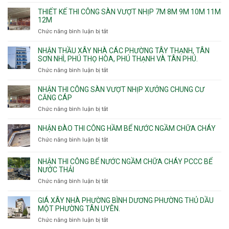
chống
THIẾT KẾ THI CÔNG SÀN VƯỢT NHỊP 7M 8M 9M 10M 11M
thấm
12M
nhà
Chức năng bình luận bị tắt
ở
vệ
Thiết
sinh
kế
NHẬN THẦU XÂY NHÀ CÁC PHƯỜNG TÂY THẠNH, TÂN
thi
SƠN NHÌ, PHÚ THỌ HÒA, PHÚ THẠNH VÀ TÂN PHÚ.
công
Chức năng bình luận bị tắt
ở
sàn
Nhận
vượt
thầu
NHẬN THI CÔNG SÀN VƯỢT NHỊP XƯỞNG CHUNG CƯ
nhịp
xây
CĂNG CÁP
7m
nhà
Chức năng bình luận bị tắt
ở
8m
các
Nhận
9m
phường
thi
10m
NHẬN ĐÀO THI CÔNG HẦM BỂ NƯỚC NGẦM CHỮA CHÁY
Tây
công
11m
Chức năng bình luận bị tắt
Thạnh,
ở
sàn
12m
Tân
Nhận
vượt
Sơn
đào
NHẬN THI CÔNG BỂ NƯỚC NGẦM CHỮA CHÁY PCCC BỂ
nhịp
Nhì,
thi
NƯỚC THẢI
xưởng
Phú
công
chung
Chức năng bình luận bị tắt
ở
Thọ
hầm
cư
Nhận
Hòa,
bể
căng
thi
GIÁ XÂY NHÀ PHƯỜNG BÌNH DƯƠNG PHƯỜNG THỦ DẦU
Phú
nước
cáp
công
MỘT PHƯỜNG TÂN UYÊN.
Thạnh
Ngầm
bể
và
chữa
Chức năng bình luận bị tắt
ở
nước
Tân
cháy
Giá