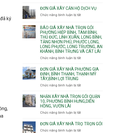
Quy
nước
Dương
trình
ĐƠN GIÁ XÂY CĂN HỘ DỊCH VỤ
thải
Phường
thi
Chức năng bình luận bị tắt
Thủ
ở
công
 đã ký
Dầu
Đơn
phần
Một
giá
BÁO GIÁ XÂY NHÀ TRỌN GÓI
thô
Phường
xây
PHƯỜNG HIỆP BÌNH, TAM BÌNH,
nhân
Tân
căn
THỦ ĐỨC, LINH XUÂN, LONG BÌNH,
công
Uyên.
hộ
TĂNG NHƠN PHÚ, PHƯỚC LONG,
hoàn
dịch
LONG PHƯỚC, LONG TRƯỜNG, AN
thiện
vụ
KHÁNH, BÌNH TRƯNG VÀ CÁT LÁI
Chức năng bình luận bị tắt
ở
Báo
giá
ĐƠN GIÁ XÂY NHÀ PHƯỜNG GIA
xây
ĐỊNH, BÌNH THẠNH, THẠNH MỸ
TÂY,BÌNH LỢI TRUNG
nhà
trọn
Chức năng bình luận bị tắt
ở
gói
Đơn
Phường
giá
NHẬN XÂY NHÀ TRỌN GÓI QUẬN
Hiệp
xây
10, PHƯỜNG BÌNH HƯNG,DIÊN
Bình,
HỒNG, VƯỜN LÀI
nhà
óng,
Tam
phường
Chức năng bình luận bị tắt
ở
Bình,
ủa
Gia
Nhận
Thủ
Định,
xây
ĐƠN GIÁ XÂY NHÀ TRỌ TRỌN GÓI
Đức,
Bình
nhà
Linh
Chức năng bình luận bị tắt
ở
Thạnh,
trọn