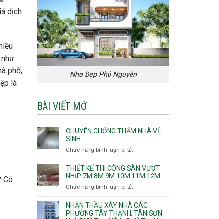
iá dịch
hiều
c như
hà phố,
Nha Dep Phú Nguyễn
ệp là
BÀI VIẾT MỚI
CHUYÊN CHỐNG THẤM NHÀ VỆ
SINH
Chức năng bình luận bị tắt
ở
Chuyên
chống
THIẾT KẾ THI CÔNG SÀN VƯỢT
thấm
NHỊP 7M 8M 9M 10M 11M 12M
? Có
nhà
Chức năng bình luận bị tắt
ở
vệ
Thiết
sinh
kế
NHẬN THẦU XÂY NHÀ CÁC
thi
PHƯỜNG TÂY THẠNH, TÂN SƠN