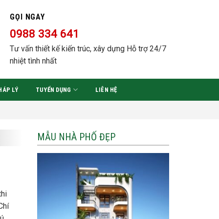
GỌI NGAY
0988 334 641
Tư vấn thiết kế kiến trúc, xây dựng Hỗ trợ 24/7
nhiệt tình nhất
HÁP LÝ
TUYỂN DỤNG
LIÊN HỆ
MẪU NHÀ PHỐ ĐẸP
thi
Chí
hú