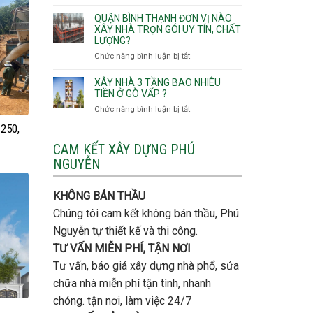
Lưu
giá
Tây,An
ý
QUẬN BÌNH THẠNH ĐƠN VỊ NÀO
rẻ
Hội
quan
XÂY NHÀ TRỌN GÓI UY TÍN, CHẤT
Quận
Đông
LƯỢNG?
trọng
Thủ
khi
Chức năng bình luận bị tắt
ở
Đức
thi
Quận
công
Bình
XÂY NHÀ 3 TẦNG BAO NHIÊU
thép
Thạnh
TIỀN Ở GÒ VẤP ?
móng
đơn
Chức năng bình luận bị tắt
ở
cọc
vị
Xây
 250,
nào
nhà
xây
3
CAM KẾT XÂY DỰNG PHÚ
nhà
tầng
NGUYỄN
trọn
bao
gói
nhiêu
uy
tiền
KHÔNG BÁN THẦU
tín,
ở
chất
Chúng tôi cam kết không bán thầu, Phú
Gò
lượng?
Vấp
Nguyễn tự thiết kế và thi công.
?
TƯ VẤN MIỄN PHÍ, TẬN NƠI
Tư vấn, báo giá xây dựng nhà phổ, sửa
chữa nhà miễn phí tận tình, nhanh
chóng. tận nơi, làm việc 24/7