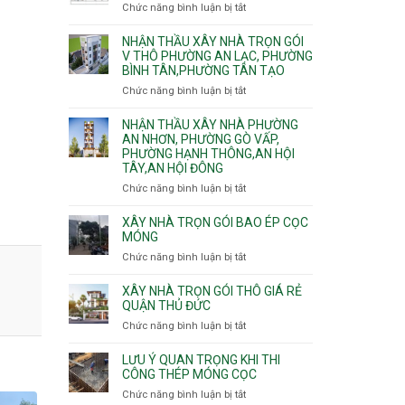
nhà
Chức năng bình luận bị tắt
ở
Sơn,Tân
Phú
trọn
Bảng
Hòa,
Đông.
gói
vật
NHẬN THẦU XÂY NHÀ TRỌN GÓI
Tân
Phường
tư
V THÔ PHƯỜNG AN LẠC, PHƯỜNG
Sơn
Tân
BÌNH TÂN,PHƯỜNG TÂN TẠO
xây
Nhất
Phú,
nhà
Chức năng bình luận bị tắt
ở
Phường
trọn
Nhận
Tân
gói
thầu
NHẬN THẦU XÂY NHÀ PHƯỜNG
Sơn
HCM
xây
AN NHƠN, PHƯỜNG GÒ VẤP,
Nhì,
PHƯỜNG HẠNH THÔNG,AN HỘI
nhà
Phú
TÂY,AN HỘI ĐÔNG
trọn
Thạnh,
gói
Phú
Chức năng bình luận bị tắt
ở
v
Thọ
Nhận
thô
Hòa
thầu
XÂY NHÀ TRỌN GÓI BAO ÉP CỌC
Phường
xây
MÓNG
An
nhà
Chức năng bình luận bị tắt
ở
Lạc,
Phường
Xây
Phường
An
nhà
XÂY NHÀ TRỌN GÓI THÔ GIÁ RẺ
Bình
Nhơn,
trọn
QUẬN THỦ ĐỨC
Tân,Phường
Phường
gói
Tân
Chức năng bình luận bị tắt
ở
Gò
bao
Tạo
Xây
Vấp,
ép
nhà
Phường
LƯU Ý QUAN TRỌNG KHI THI
cọc
trọn
CÔNG THÉP MÓNG CỌC
Hạnh
móng
gói
Thông,An
Chức năng bình luận bị tắt
ở
thô
Hội