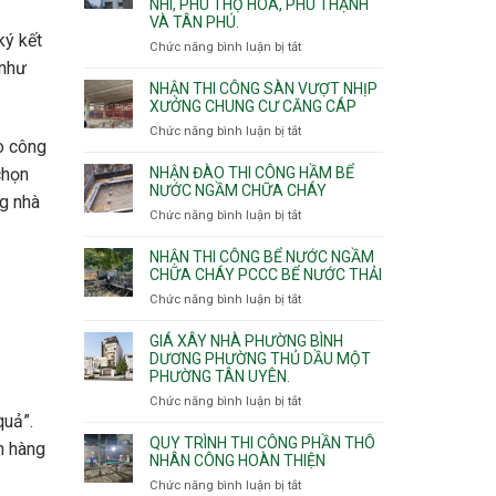
NHÌ, PHÚ THỌ HÒA, PHÚ THẠNH
công
VÀ TÂN PHÚ.
sàn
ký kết
vượt
Chức năng bình luận bị tắt
ở
nhịp
 như
Nhận
7m
thầu
NHẬN THI CÔNG SÀN VƯỢT NHỊP
8m
xây
XƯỞNG CHUNG CƯ CĂNG CÁP
9m
nhà
Chức năng bình luận bị tắt
ở
10m
các
ho công
Nhận
11m
phường
thi
NHẬN ĐÀO THI CÔNG HẦM BỂ
chọn
12m
Tây
công
NƯỚC NGẦM CHỮA CHÁY
Thạnh,
ng nhà
sàn
Chức năng bình luận bị tắt
ở
Tân
vượt
Nhận
Sơn
nhịp
đào
Nhì,
NHẬN THI CÔNG BỂ NƯỚC NGẦM
xưởng
thi
CHỮA CHÁY PCCC BỂ NƯỚC THẢI
Phú
chung
công
Thọ
Chức năng bình luận bị tắt
ở
cư
hầm
Hòa,
Nhận
căng
bể
Phú
thi
cáp
GIÁ XÂY NHÀ PHƯỜNG BÌNH
nước
Thạnh
công
DƯƠNG PHƯỜNG THỦ DẦU MỘT
Ngầm
và
PHƯỜNG TÂN UYÊN.
bể
chữa
Tân
nước
Chức năng bình luận bị tắt
ở
cháy
Phú.
ngầm
quả”.
Giá
chữa
xây
QUY TRÌNH THI CÔNG PHẦN THÔ
h hàng
cháy
nhà
NHÂN CÔNG HOÀN THIỆN
pccc
Phường
Chức năng bình luận bị tắt
ở
bể
Bình