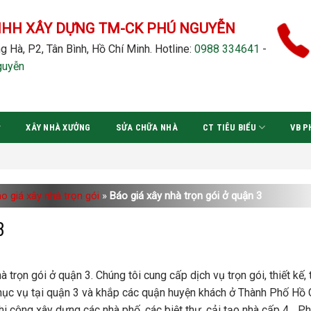
NHH XÂY DỰNG TM-CK PHÚ NGUYỄN
g Hà, P2, Tân Bình, Hồ Chí Minh.
Hotline:
0988 334641
-
guyễn
XÂY NHÀ XƯỞNG
SỬA CHỮA NHÀ
CT TIÊU BIỂU
VB P
o giá xây nhà trọn gói
»
Báo giá xây nhà trọn gói ở quận 3
3
ọn gói ở quận 3. Chúng tôi cung cấp dịch vụ trọn gói, thiết kế, 
ục vụ tại quận 3 và khắp các quận huyện khách ở Thành Phố Hồ 
hi công xây dựng các nhà phố, các biệt thự, cải tạo nhà cấp 4,…P