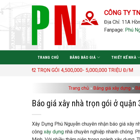
Bỏ
qua
CÔNG TY T
nội
Địa Chỉ: 11A Hồn
dung
Fanpage:
Phú N
TRANG CHỦ
BẢNG BÁO GIÁ
THIẾT KẾ NHÀ
Đ/M2 TRỌN GÓI 4,500,000- 5,000,000 TRIỆU Đ/M
Trang chủ
»
Bảng giá xây dựng
»
Bá
Báo giá xây nhà trọn gói ở quận 
Xây Dựng Phú Nguyễn chuyên nhận báo giá xây nhà tr
công
xây dựng
nhà chuyên nghiệp nhanh chóng. Ph
Minh. Với nhiều thâm niên trong ngành xây dựng. T