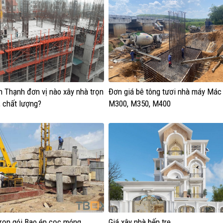
h Thạnh đơn vị nào xây nhà trọn
Đơn giá bê tông tươi nhà máy Mác
n, chất lượng?
M300, M350, M400
trọn gói Bao ép cọc móng
Giá xây nhà bến tre