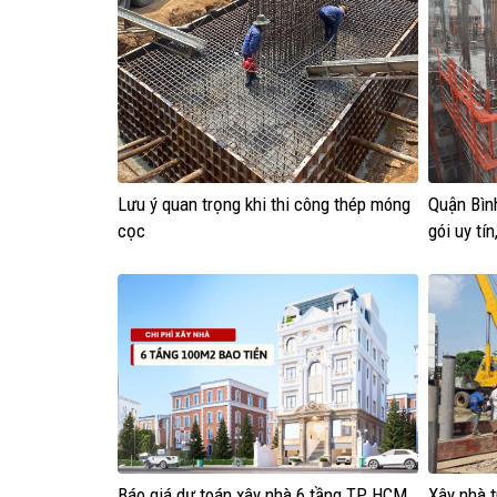
Lưu ý quan trọng khi thi công thép móng
Quận Bìn
cọc
gói uy tí
Báo giá dự toán xây nhà 6 tầng TP HCM
Xây nhà 