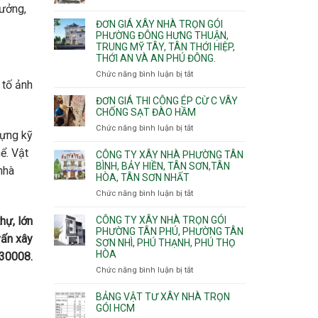
Xuân,
Đơn
Thạnh
tưởng,
gói
Long
giá
Mỹ
ĐƠN GIÁ XÂY NHÀ TRỌN GÓI
Quận
Bình,
xây
Tây,Bình
PHƯỜNG ĐÔNG HƯNG THUẬN,
10,
Tăng
nhà
Lợi
TRUNG MỸ TÂY, TÂN THỚI HIỆP,
Phường
Nhơn
trọ
Trung
THỚI AN VÀ AN PHÚ ĐÔNG.
Bình
Phú,
trọn
Hưng,Diên
Chức năng bình luận bị tắt
Phước
ở
gói
 tố ảnh
Hồng,
Long,
Đơn
Vườn
Long
giá
ĐƠN GIÁ THI CÔNG ÉP CỪ C VÂY
Lài
Phước,
xây
CHỐNG SẠT ĐÀO HẦM
Long
nhà
Chức năng bình luận bị tắt
ở
dựng kỹ
Trường,
trọn
Đơn
An
gói
ể. Vật
giá
CÔNG TY XÂY NHÀ PHƯỜNG TÂN
Khánh,
Phường
thi
BÌNH, BẢY HIỀN, TÂN SƠN,TÂN
nhà
Bình
Đông
HÒA, TÂN SƠN NHẤT
công
Trưng
Hưng
ép
Chức năng bình luận bị tắt
ở
và
Thuận,
cừ
Công
Cát
Trung
C
ty
CÔNG TY XÂY NHÀ TRỌN GÓI
Lái
Mỹ
hự, lớn
vây
xây
PHƯỜNG TÂN PHÚ, PHƯỜNG TÂN
Tây,
chống
vấn xây
SƠN NHÌ, PHÚ THẠNH, PHÚ THỌ
nhà
Tân
sạt
HÒA
Phường
030008.
Thới
đào
Tân
Hiệp,
Chức năng bình luận bị tắt
ở
hầm
Bình,
Thới
Công
Bảy
An
ty
BẢNG VẬT TƯ XÂY NHÀ TRỌN
Hiền,
và
xây
GÓI HCM
Tân
An