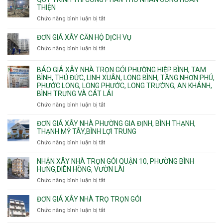
chữa
nhà
THIỆN
cháy
Phường
Chức năng bình luận bị tắt
ở
pccc
Bình
Quy
bể
Dương
trình
nước
ĐƠN GIÁ XÂY CĂN HỘ DỊCH VỤ
Phường
thi
thải
Chức năng bình luận bị tắt
Thủ
ở
công
Dầu
Đơn
phần
Một
giá
BÁO GIÁ XÂY NHÀ TRỌN GÓI PHƯỜNG HIỆP BÌNH, TAM
thô
Phường
xây
BÌNH, THỦ ĐỨC, LINH XUÂN, LONG BÌNH, TĂNG NHƠN PHÚ,
nhân
Tân
căn
PHƯỚC LONG, LONG PHƯỚC, LONG TRƯỜNG, AN KHÁNH,
công
Uyên.
hộ
BÌNH TRƯNG VÀ CÁT LÁI
hoàn
dịch
thiện
Chức năng bình luận bị tắt
ở
vụ
Báo
giá
ĐƠN GIÁ XÂY NHÀ PHƯỜNG GIA ĐỊNH, BÌNH THẠNH,
xây
THẠNH MỸ TÂY,BÌNH LỢI TRUNG
nhà
Chức năng bình luận bị tắt
ở
trọn
Đơn
gói
giá
NHẬN XÂY NHÀ TRỌN GÓI QUẬN 10, PHƯỜNG BÌNH
Phường
xây
HƯNG,DIÊN HỒNG, VƯỜN LÀI
Hiệp
nhà
Chức năng bình luận bị tắt
ở
Bình,
phường
Nhận
Tam
Gia
xây
Bình,
ĐƠN GIÁ XÂY NHÀ TRỌ TRỌN GÓI
Định,
nhà
Thủ
Chức năng bình luận bị tắt
Bình
ở
trọn
Đức,
Thạnh,
Đơn
gói