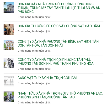
Linh
Thạnh
giá
ĐƠN GIÁ XÂY NHÀ TRỌN GÓI PHƯỜNG ĐÔNG HƯNG
Quận
Xuân,
Mỹ
xây
THUẬN, TRUNG MỸ TÂY, TÂN THỚI HIỆP, THỚI AN VÀ AN
10,
Long
Tây,Bình
nhà
PHÚ ĐÔNG.
Phường
Bình,
Lợi
trọ
Bình
Tăng
Chức năng bình luận bị tắt
ở
Trung
trọn
Hưng,Diên
Nhơn
Đơn
gói
Hồng,
Phú,
giá
ĐƠN GIÁ THI CÔNG ÉP CỪ C VÂY CHỐNG SẠT ĐÀO HẦM
Vườn
Phước
xây
Chức năng bình luận bị tắt
ở
Lài
Long,
nhà
Đơn
Long
trọn
giá
Phước,
CÔNG TY XÂY NHÀ PHƯỜNG TÂN BÌNH, BẢY HIỀN, TÂN
gói
thi
Long
SƠN,TÂN HÒA, TÂN SƠN NHẤT
Phường
công
Trường,
Đông
Chức năng bình luận bị tắt
ở
ép
An
Hưng
Công
cừ
Khánh,
Thuận,
ty
CÔNG TY XÂY NHÀ TRỌN GÓI PHƯỜNG TÂN PHÚ,
C
Bình
Trung
xây
PHƯỜNG TÂN SƠN NHÌ, PHÚ THẠNH, PHÚ THỌ HÒA
vây
Trưng
Mỹ
nhà
chống
Chức năng bình luận bị tắt
ở
và
Tây,
Phường
sạt
Công
Cát
Tân
Tân
đào
ty
Lái
BẢNG VẬT TƯ XÂY NHÀ TRỌN GÓI HCM
Thới
Bình,
hầm
xây
Hiệp,
Chức năng bình luận bị tắt
Bảy
ở
nhà
Thới
Hiền,
Bảng
trọn
An
Tân
vật
NHẬN THẦU XÂY NHÀ TRỌN GÓI V THÔ PHƯỜNG AN LẠC,
gói
và
Sơn,Tân
tư
PHƯỜNG BÌNH TÂN,PHƯỜNG TÂN TẠO
Phường
An
Hòa,
xây
Tân
Phú
Chức năng bình luận bị tắt
ở
Tân
nhà
Phú,
Đông.
Nhận