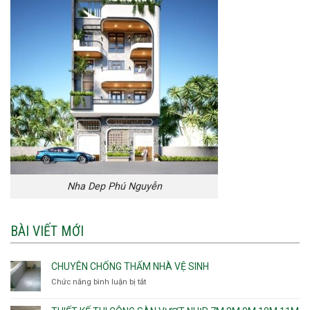
Nha Dep Phú Nguyễn
BÀI VIẾT MỚI
CHUYÊN CHỐNG THẤM NHÀ VỆ SINH
Chức năng bình luận bị tắt
ở
Chuyên
chống