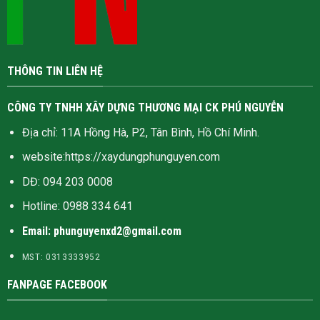
THÔNG TIN LIÊN HỆ
CÔNG TY TNHH XÂY DỰNG THƯƠNG MẠI CK PHÚ NGUYỄN
Địa chỉ: 11A Hồng Hà, P2, Tân Bình, Hồ Chí Minh.
website:
https://xaydungphunguyen.com
DĐ: 094 203 0008
Hotline:
0988 334 641
Email: phunguyenxd2@gmail.com
MST: 0313333952
FANPAGE FACEBOOK