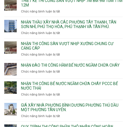
THIẾT KẾ THI CÔNG SÀN VƯỢT NHỊP 7M 8M 9M 10M 11M
thấm
12M
nhà
Chức năng bình luận bị tắt
ở
vệ
Thiết
sinh
kế
NHẬN THẦU XÂY NHÀ CÁC PHƯỜNG TÂY THẠNH, TÂN
thi
SƠN NHÌ, PHÚ THỌ HÒA, PHÚ THẠNH VÀ TÂN PHÚ.
công
Chức năng bình luận bị tắt
ở
sàn
Nhận
vượt
thầu
NHẬN THI CÔNG SÀN VƯỢT NHỊP XƯỞNG CHUNG CƯ
nhịp
xây
CĂNG CÁP
7m
nhà
Chức năng bình luận bị tắt
ở
8m
các
Nhận
9m
phường
thi
10m
NHẬN ĐÀO THI CÔNG HẦM BỂ NƯỚC NGẦM CHỮA CHÁY
Tây
công
11m
Chức năng bình luận bị tắt
Thạnh,
ở
sàn
12m
Tân
Nhận
vượt
Sơn
đào
NHẬN THI CÔNG BỂ NƯỚC NGẦM CHỮA CHÁY PCCC BỂ
nhịp
Nhì,
thi
NƯỚC THẢI
xưởng
Phú
công
chung
Chức năng bình luận bị tắt
ở
Thọ
hầm
cư
Nhận
Hòa,
bể
căng
thi
GIÁ XÂY NHÀ PHƯỜNG BÌNH DƯƠNG PHƯỜNG THỦ DẦU
Phú
nước
cáp
công
MỘT PHƯỜNG TÂN UYÊN.
Thạnh
Ngầm
bể
và
chữa
Chức năng bình luận bị tắt
ở
nước
Tân
cháy
Giá
ngầm
Phú.
xây
QUY TRÌNH THI CÔNG PHẦN THÔ NHÂN CÔNG HOÀN