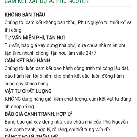
CAM KẾT XÂY DỰNG PHÚ NGUYỄN
tầng
nhà
bao
trọn
nhiêu
KHÔNG BÁN THẦU
gói
tiền
uy
Chúng tôi cam kết không bán thầu, Phú Nguyễn tự thiết kế và
ở
tín,
Gò
thi công.
chất
Vấp
lượng?
TƯ VẤN MIỄN PHÍ, TẬN NƠI
?
Tư vấn, báo giá xây dựng nhà phổ, sửa chữa nhà miễn phí
tận tình, nhanh chóng. tận nơi, làm việc 24/7
CAM KẾT BẢO HÀNH
Chúng tôi luôn cam kết bảo hành công trình thi công lâu dài,
bảo hành lên tới 5 năm cho phần kết cấu, luôn đồng hành
cùng quý khách hàng.
VẬT TƯ CHẤT LƯỢNG
KHÔNG dùng hàng giả, kém chất lượng, cam kết vật tư đùng
như hợp đồng
BÁO GIÁ CẠNH TRANH, HỢP LÝ
Bảng báo giá xây dựng nhà, sửa chữa nhà của Phú Nguyễn
cực cạnh tranh, hợp lý, rõ ràng, chi tiết từng vấn đề