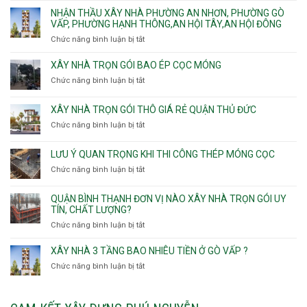
Sơn
trọn
Phường
thầu
NHẬN THẦU XÂY NHÀ PHƯỜNG AN NHƠN, PHƯỜNG GÒ
Nhất
gói
Tân
xây
VẤP, PHƯỜNG HẠNH THÔNG,AN HỘI TÂY,AN HỘI ĐÔNG
HCM
Sơn
nhà
Chức năng bình luận bị tắt
ở
Nhì,
trọn
Nhận
Phú
gói
thầu
XÂY NHÀ TRỌN GÓI BAO ÉP CỌC MÓNG
Thạnh,
v
xây
Phú
Chức năng bình luận bị tắt
thô
ở
nhà
Thọ
Phường
Xây
Phường
Hòa
An
nhà
XÂY NHÀ TRỌN GÓI THÔ GIÁ RẺ QUẬN THỦ ĐỨC
An
Lạc,
trọn
Nhơn,
Chức năng bình luận bị tắt
ở
Phường
gói
Phường
Xây
Bình
bao
Gò
nhà
Tân,Phường
ép
LƯU Ý QUAN TRỌNG KHI THI CÔNG THÉP MÓNG CỌC
Vấp,
trọn
Tân
cọc
Phường
Chức năng bình luận bị tắt
ở
gói
Tạo
móng
Hạnh
Lưu
thô
Thông,An
ý
giá
QUẬN BÌNH THẠNH ĐƠN VỊ NÀO XÂY NHÀ TRỌN GÓI UY
Hội
quan
rẻ
TÍN, CHẤT LƯỢNG?
Tây,An
trọng
Quận
Chức năng bình luận bị tắt
ở
Hội
khi
Thủ
Quận
Đông
thi
Đức
Bình
XÂY NHÀ 3 TẦNG BAO NHIÊU TIỀN Ở GÒ VẤP ?
công
Thạnh
thép
Chức năng bình luận bị tắt
ở
đơn
móng
Xây
vị
cọc
nhà
nào
3
xây