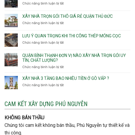
xây
Phú
Chức năng bình luận bị tắt
thô
ở
nhà
Thọ
Phường
Xây
Phường
Hòa
An
nhà
XÂY NHÀ TRỌN GÓI THÔ GIÁ RẺ QUẬN THỦ ĐỨC
An
Lạc,
trọn
Nhơn,
Chức năng bình luận bị tắt
ở
Phường
gói
Phường
Xây
Bình
bao
Gò
nhà
Tân,Phường
ép
LƯU Ý QUAN TRỌNG KHI THI CÔNG THÉP MÓNG CỌC
Vấp,
trọn
Tân
cọc
Phường
Chức năng bình luận bị tắt
ở
gói
Tạo
móng
Hạnh
Lưu
thô
Thông,An
ý
giá
QUẬN BÌNH THẠNH ĐƠN VỊ NÀO XÂY NHÀ TRỌN GÓI UY
Hội
quan
rẻ
TÍN, CHẤT LƯỢNG?
Tây,An
trọng
Quận
Chức năng bình luận bị tắt
ở
Hội
khi
Thủ
Quận
Đông
thi
Đức
Bình
XÂY NHÀ 3 TẦNG BAO NHIÊU TIỀN Ở GÒ VẤP ?
công
Thạnh
thép
Chức năng bình luận bị tắt
ở
đơn
móng
Xây
vị
cọc
nhà
nào
3
CAM KẾT XÂY DỰNG PHÚ NGUYỄN
xây
tầng
nhà
bao
trọn
nhiêu
KHÔNG BÁN THẦU
gói
tiền
uy
Chúng tôi cam kết không bán thầu, Phú Nguyễn tự thiết kế và
ở
tín,
Gò
thi công.
chất