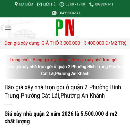
Bỏ
ĐỊA ĐIỂM
LIÊN HỆ
08:00 - 17:00
0988334641
qua
+84988334641
nội
dung
y dựng: GIÁ THÔ 3.000.000– 3.400.000 Đ/M2 TRỌN GÓI 4,500,0
Trang chủ
»
Bảng giá xây dựng
»
Báo giá xây nhà trọn gói
»
Báo giá xây nhà trọn gói ở quận 2 Phường Bình Trưng Phường
Cát Lái,Phường An Khánh
Báo giá xây nhà trọn gói ở quận 2 Phường Bình
Trưng Phường Cát Lái,Phường An Khánh
Giá xây nhà quận 2 năm 2026 là 5.500.000 đ m2
chất lượng