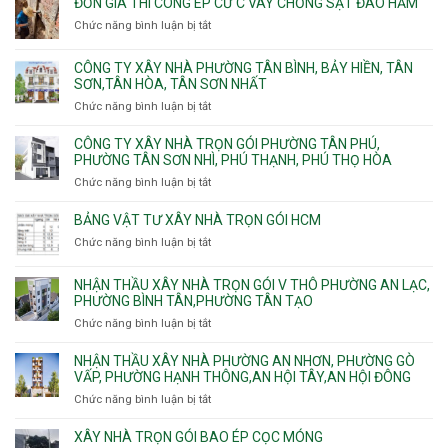
ĐƠN GIÁ THI CÔNG ÉP CỪ C VÂY CHỐNG SẠT ĐÀO HẦM
Vườn
Phước
xây
Chức năng bình luận bị tắt
ở
Lài
Long,
nhà
Đơn
Long
trọn
giá
Phước,
CÔNG TY XÂY NHÀ PHƯỜNG TÂN BÌNH, BẢY HIỀN, TÂN
gói
thi
Long
SƠN,TÂN HÒA, TÂN SƠN NHẤT
Phường
công
Trường,
Đông
Chức năng bình luận bị tắt
ở
ép
An
Hưng
Công
cừ
Khánh,
Thuận,
ty
CÔNG TY XÂY NHÀ TRỌN GÓI PHƯỜNG TÂN PHÚ,
C
Bình
Trung
xây
PHƯỜNG TÂN SƠN NHÌ, PHÚ THẠNH, PHÚ THỌ HÒA
vây
Trưng
Mỹ
nhà
chống
Chức năng bình luận bị tắt
ở
và
Tây,
Phường
sạt
Công
Cát
Tân
Tân
đào
ty
Lái
BẢNG VẬT TƯ XÂY NHÀ TRỌN GÓI HCM
Thới
Bình,
hầm
xây
Hiệp,
Chức năng bình luận bị tắt
Bảy
ở
nhà
Thới
Hiền,
Bảng
trọn
An
Tân
vật
NHẬN THẦU XÂY NHÀ TRỌN GÓI V THÔ PHƯỜNG AN LẠC,
gói
và
Sơn,Tân
tư
PHƯỜNG BÌNH TÂN,PHƯỜNG TÂN TẠO
Phường
An
Hòa,
xây
Tân
Phú
Chức năng bình luận bị tắt
ở
Tân
nhà
Phú,
Đông.
Nhận
Sơn
trọn
Phường
thầu
NHẬN THẦU XÂY NHÀ PHƯỜNG AN NHƠN, PHƯỜNG GÒ
Nhất
gói
Tân
xây
VẤP, PHƯỜNG HẠNH THÔNG,AN HỘI TÂY,AN HỘI ĐÔNG
HCM
Sơn
nhà
Chức năng bình luận bị tắt
ở
Nhì,
trọn
Nhận
Phú
gói
thầu
XÂY NHÀ TRỌN GÓI BAO ÉP CỌC MÓNG
Thạnh,
v