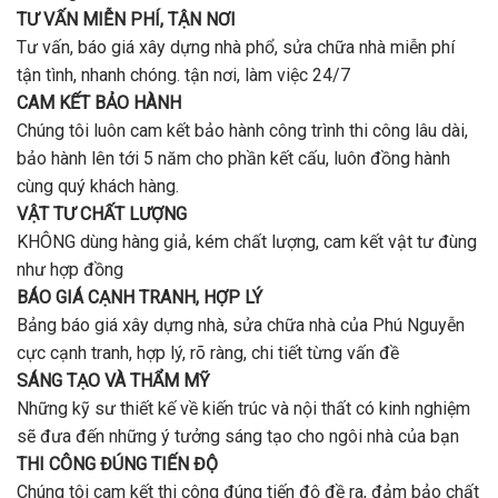
Vấp
lượng?
TƯ VẤN MIỄN PHÍ, TẬN NƠI
?
Tư vấn, báo giá xây dựng nhà phổ, sửa chữa nhà miễn phí
tận tình, nhanh chóng. tận nơi, làm việc 24/7
CAM KẾT BẢO HÀNH
Chúng tôi luôn cam kết bảo hành công trình thi công lâu dài,
bảo hành lên tới 5 năm cho phần kết cấu, luôn đồng hành
cùng quý khách hàng.
VẬT TƯ CHẤT LƯỢNG
KHÔNG dùng hàng giả, kém chất lượng, cam kết vật tư đùng
như hợp đồng
BÁO GIÁ CẠNH TRANH, HỢP LÝ
Bảng báo giá xây dựng nhà, sửa chữa nhà của Phú Nguyễn
cực cạnh tranh, hợp lý, rõ ràng, chi tiết từng vấn đề
SÁNG TẠO VÀ THẨM MỸ
Những kỹ sư thiết kế về kiến trúc và nội thất có kinh nghiệm
sẽ đưa đến những ý tưởng sáng tạo cho ngôi nhà của bạn
THI CÔNG ĐÚNG TIẾN ĐỘ
Chúng tôi cam kết thi công đúng tiến độ đề ra, đảm bảo chất