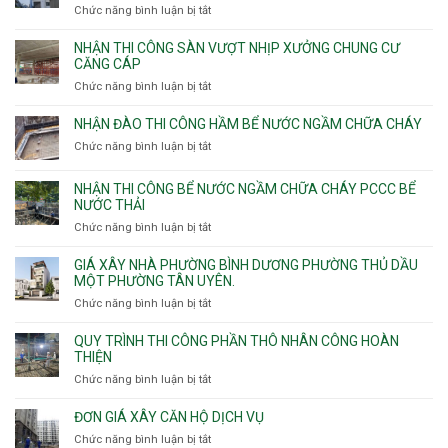
công
Chức năng bình luận bị tắt
ở
sàn
Nhận
vượt
thầu
NHẬN THI CÔNG SÀN VƯỢT NHỊP XƯỞNG CHUNG CƯ
nhịp
xây
CĂNG CÁP
7m
nhà
Chức năng bình luận bị tắt
ở
8m
các
Nhận
9m
phường
thi
10m
NHẬN ĐÀO THI CÔNG HẦM BỂ NƯỚC NGẦM CHỮA CHÁY
Tây
công
11m
Chức năng bình luận bị tắt
Thạnh,
ở
sàn
12m
Tân
Nhận
vượt
Sơn
đào
NHẬN THI CÔNG BỂ NƯỚC NGẦM CHỮA CHÁY PCCC BỂ
nhịp
Nhì,
thi
NƯỚC THẢI
xưởng
Phú
công
chung
Chức năng bình luận bị tắt
ở
Thọ
hầm
cư
Nhận
Hòa,
bể
căng
thi
GIÁ XÂY NHÀ PHƯỜNG BÌNH DƯƠNG PHƯỜNG THỦ DẦU
Phú
nước
cáp
công
MỘT PHƯỜNG TÂN UYÊN.
Thạnh
Ngầm
bể
và
chữa
Chức năng bình luận bị tắt
ở
nước
Tân
cháy
Giá
ngầm
Phú.
xây
QUY TRÌNH THI CÔNG PHẦN THÔ NHÂN CÔNG HOÀN
chữa
nhà
THIỆN
cháy
Phường
Chức năng bình luận bị tắt
ở
pccc
Bình
Quy
bể
Dương
trình
nước
ĐƠN GIÁ XÂY CĂN HỘ DỊCH VỤ
Phường
thi
thải
Chức năng bình luận bị tắt
Thủ
ở
công