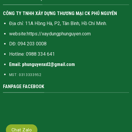
CÔNG TY TNHH XÂY DỰNG THƯƠNG MẠI CK PHÚ NGUYỄN
Địa chỉ: 11A Hồng Hà, P2, Tân Bình, Hồ Chí Minh.
website:
https://xaydungphunguyen.com
DĐ: 094 203 0008
Hotline:
0988 334 641
Email: phunguyenxd2@gmail.com
MST: 0313333952
FANPAGE FACEBOOK
Chat Zalo