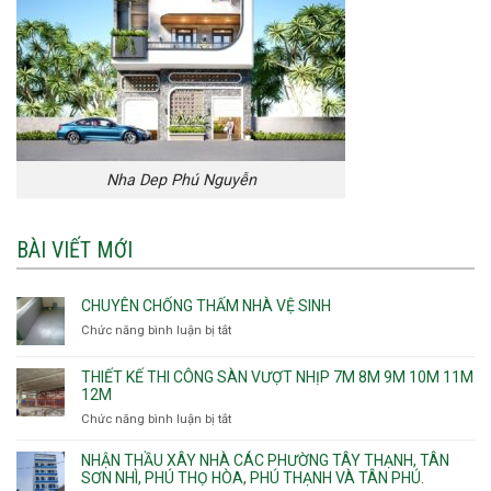
Nha Dep Phú Nguyễn
BÀI VIẾT MỚI
CHUYÊN CHỐNG THẤM NHÀ VỆ SINH
Chức năng bình luận bị tắt
ở
Chuyên
chống
THIẾT KẾ THI CÔNG SÀN VƯỢT NHỊP 7M 8M 9M 10M 11M
thấm
12M
nhà
Chức năng bình luận bị tắt
ở
vệ
Thiết
sinh
kế
NHẬN THẦU XÂY NHÀ CÁC PHƯỜNG TÂY THẠNH, TÂN
thi
SƠN NHÌ, PHÚ THỌ HÒA, PHÚ THẠNH VÀ TÂN PHÚ.