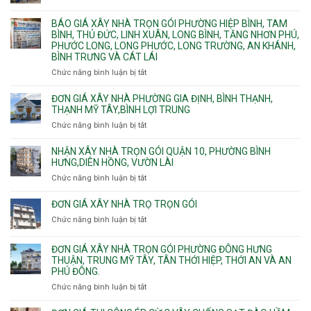
Dầu
Đơn
phần
Một
giá
BÁO GIÁ XÂY NHÀ TRỌN GÓI PHƯỜNG HIỆP BÌNH, TAM
thô
Phường
xây
BÌNH, THỦ ĐỨC, LINH XUÂN, LONG BÌNH, TĂNG NHƠN PHÚ,
nhân
Tân
căn
PHƯỚC LONG, LONG PHƯỚC, LONG TRƯỜNG, AN KHÁNH,
công
Uyên.
hộ
BÌNH TRƯNG VÀ CÁT LÁI
hoàn
dịch
thiện
Chức năng bình luận bị tắt
ở
vụ
Báo
giá
ĐƠN GIÁ XÂY NHÀ PHƯỜNG GIA ĐỊNH, BÌNH THẠNH,
xây
THẠNH MỸ TÂY,BÌNH LỢI TRUNG
nhà
Chức năng bình luận bị tắt
ở
trọn
Đơn
gói
giá
NHẬN XÂY NHÀ TRỌN GÓI QUẬN 10, PHƯỜNG BÌNH
Phường
xây
HƯNG,DIÊN HỒNG, VƯỜN LÀI
Hiệp
nhà
Chức năng bình luận bị tắt
ở
Bình,
phường
Nhận
Tam
Gia
xây
Bình,
ĐƠN GIÁ XÂY NHÀ TRỌ TRỌN GÓI
Định,
nhà
Thủ
Chức năng bình luận bị tắt
Bình
ở
trọn
Đức,
Thạnh,
Đơn
gói
Linh
Thạnh
giá
ĐƠN GIÁ XÂY NHÀ TRỌN GÓI PHƯỜNG ĐÔNG HƯNG
Quận
Xuân,
Mỹ
xây
THUẬN, TRUNG MỸ TÂY, TÂN THỚI HIỆP, THỚI AN VÀ AN
10,
Long
Tây,Bình
nhà
PHÚ ĐÔNG.
Phường
Bình,
Lợi
trọ
Bình
Tăng
Chức năng bình luận bị tắt
ở
Trung
trọn
Hưng,Diên
Nhơn
Đơn
gói
Hồng,
Phú,
giá