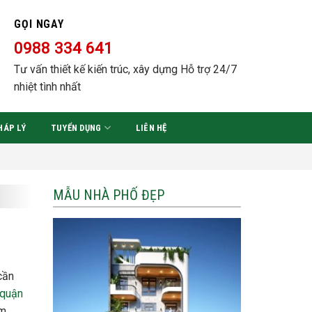
GỌI NGAY
0988 334 641
Tư vấn thiết kế kiến trúc, xây dựng Hỗ trợ 24/7
nhiệt tình nhất
HÁP LÝ
TUYỂN DỤNG
LIÊN HỆ
MẪU NHÀ PHỐ ĐẸP
cần
 quận
êm