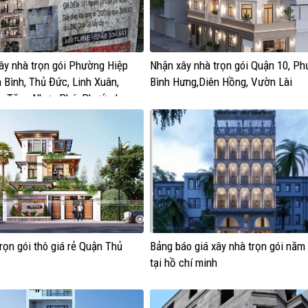
ây nhà trọn gói Phường Hiệp
Nhận xây nhà trọn gói Quận 10, P
 Bình, Thủ Đức, Linh Xuân,
Bình Hưng,Diên Hồng, Vườn Lài
h, Tăng Nhơn Phú, Phước Long,
ớc, Long Trường, An Khánh,
g và Cát Lái
rọn gói thô giá rẻ Quận Thủ
Bảng báo giá xây nhà trọn gói năm
tại hồ chí minh