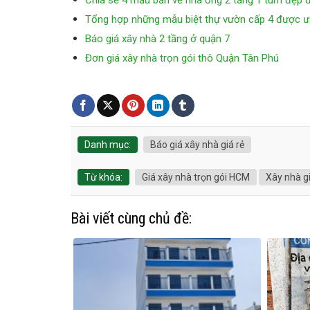
Chia sẻ 4 mẫu bản vẽ nhà ống 2 tầng 1 tum đẹp
Tổng hợp những mẫu biệt thự vườn cấp 4 được ư
Báo giá xây nhà 2 tầng ở quận 7
Đơn giá xây nhà trọn gói thô Quận Tân Phú
Danh mục:
Báo giá xây nhà giá rẻ
Từ khóa:
Giá xây nhà trọn gói HCM
Xây nhà gi
Bài viết cùng chủ đề: