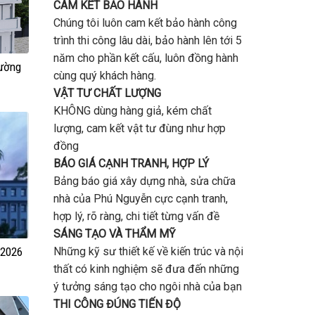
CAM KẾT BẢO HÀNH
Chúng tôi luôn cam kết bảo hành công
trình thi công lâu dài, bảo hành lên tới 5
năm cho phần kết cấu, luôn đồng hành
hường
cùng quý khách hàng.
VẬT TƯ CHẤT LƯỢNG
KHÔNG dùng hàng giả, kém chất
lượng, cam kết vật tư đùng như hợp
đồng
BÁO GIÁ CẠNH TRANH, HỢP LÝ
Bảng báo giá xây dựng nhà, sửa chữa
nhà của Phú Nguyễn cực cạnh tranh,
hợp lý, rõ ràng, chi tiết từng vấn đề
SÁNG TẠO VÀ THẨM MỸ
Những kỹ sư thiết kế về kiến trúc và nội
 2026
thất có kinh nghiệm sẽ đưa đến những
ý tưởng sáng tạo cho ngôi nhà của bạn
THI CÔNG ĐÚNG TIẾN ĐỘ