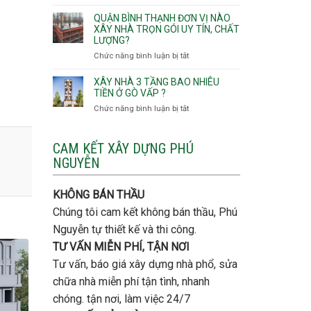
Lưu
giá
Tây,An
ý
QUẬN BÌNH THẠNH ĐƠN VỊ NÀO
rẻ
Hội
quan
XÂY NHÀ TRỌN GÓI UY TÍN, CHẤT
Quận
Đông
LƯỢNG?
trọng
Thủ
khi
Chức năng bình luận bị tắt
ở
Đức
thi
Quận
công
Bình
XÂY NHÀ 3 TẦNG BAO NHIÊU
thép
Thạnh
TIỀN Ở GÒ VẤP ?
móng
đơn
Chức năng bình luận bị tắt
ở
cọc
vị
Xây
nào
nhà
xây
3
CAM KẾT XÂY DỰNG PHÚ
nhà
tầng
NGUYỄN
trọn
bao
gói
nhiêu
uy
tiền
KHÔNG BÁN THẦU
tín,
ở
chất
Chúng tôi cam kết không bán thầu, Phú
Gò
lượng?
Vấp
Nguyễn tự thiết kế và thi công.
?
TƯ VẤN MIỄN PHÍ, TẬN NƠI
Tư vấn, báo giá xây dựng nhà phổ, sửa
chữa nhà miễn phí tận tình, nhanh
chóng. tận nơi, làm việc 24/7