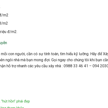
2
u đ/m2
 đ/m2
triệu đ/m2.
uyễn
 mỗi con người, cần có sự tính toán, tìm hiểu kỹ lưỡng. Hãy để Xâ
 ngôi nhà mà bạn mong đợi. Gọi ngay cho chúng tôi khi bạn cầ
p nhận hỗ trợ nhanh các yêu cầu xây nhà : 0988 33 46 41 – 094 20
 “hút hồn” phái đẹp