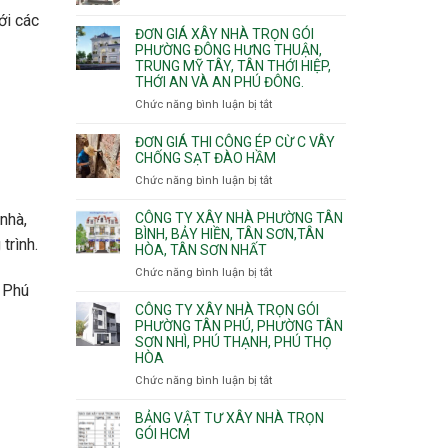
Xuân,
Đơn
Thạnh
gói
ới các
Long
giá
Mỹ
ĐƠN GIÁ XÂY NHÀ TRỌN GÓI
Quận
Bình,
xây
Tây,Bình
PHƯỜNG ĐÔNG HƯNG THUẬN,
10,
Tăng
nhà
Lợi
TRUNG MỸ TÂY, TÂN THỚI HIỆP,
Phường
Nhơn
trọ
Trung
THỚI AN VÀ AN PHÚ ĐÔNG.
Bình
Phú,
trọn
Hưng,Diên
Chức năng bình luận bị tắt
Phước
ở
gói
Hồng,
Long,
Đơn
Vườn
Long
giá
ĐƠN GIÁ THI CÔNG ÉP CỪ C VÂY
Lài
Phước,
xây
CHỐNG SẠT ĐÀO HẦM
Long
nhà
Chức năng bình luận bị tắt
ở
Trường,
trọn
Đơn
An
gói
giá
CÔNG TY XÂY NHÀ PHƯỜNG TÂN
nhà,
Khánh,
Phường
thi
BÌNH, BẢY HIỀN, TÂN SƠN,TÂN
Bình
Đông
trình.
HÒA, TÂN SƠN NHẤT
công
Trưng
Hưng
ép
Chức năng bình luận bị tắt
ở
và
Thuận,
cừ
 Phú
Công
Cát
Trung
C
ty
CÔNG TY XÂY NHÀ TRỌN GÓI
Lái
Mỹ
vây
xây
PHƯỜNG TÂN PHÚ, PHƯỜNG TÂN
Tây,
chống
SƠN NHÌ, PHÚ THẠNH, PHÚ THỌ
nhà
Tân
sạt
HÒA
Phường
Thới
đào
Tân
Hiệp,
Chức năng bình luận bị tắt
ở
hầm
Bình,
Thới
Công
Bảy
An
ty
BẢNG VẬT TƯ XÂY NHÀ TRỌN
Hiền,
và
xây
GÓI HCM
Tân
An