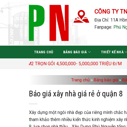
Bỏ
qua
CÔNG TY T
nội
Địa Chỉ: 11A Hồn
dung
Fanpage:
Phú N
TRANG CHỦ
BẢNG BÁO GIÁ
THIẾT KẾ NHÀ
0 Đ/M2 TRỌN GÓI 4,500,000- 5,000,000 TRIỆU Đ/M
Trang chủ
»
Bảng báo giá
»
Bá
Báo giá xây nhà giá rẻ ở quận 8
Xây dựng một ngôi nhà đẹp của riêng mình chắc hẳ
tham khảo thêm nhiều kiến thức kinh nghiệm xây n
8
, lựa chọn nhà thầu… Xây Dựng Phú Nguyễn tổng