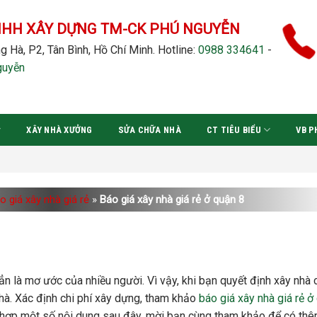
NHH XÂY DỰNG TM-CK PHÚ NGUYỄN
g Hà, P2, Tân Bình, Hồ Chí Minh.
Hotline:
0988 334641
-
guyễn
XÂY NHÀ XƯỞNG
SỬA CHỮA NHÀ
CT TIÊU BIỂU
VB P
o giá xây nhà giá rẻ
»
Báo giá xây nhà giá rẻ ở quận 8
n là mơ ước của nhiều người. Vì vậy, khi bạn quyết định xây nhà 
hà. Xác định chi phí xây dựng, tham khảo
báo giá xây nhà giá rẻ ở
 hợp một số nội dung sau đây, mời bạn cùng tham khảo để có th