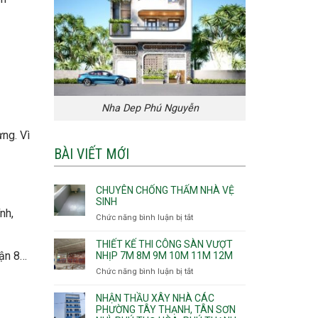
Nha Dep Phú Nguyễn
ng. Vì
BÀI VIẾT MỚI
CHUYÊN CHỐNG THẤM NHÀ VỆ
SINH
nh,
Chức năng bình luận bị tắt
ở
Chuyên
chống
THIẾT KẾ THI CÔNG SÀN VƯỢT
thấm
uận 8…
NHỊP 7M 8M 9M 10M 11M 12M
nhà
Chức năng bình luận bị tắt
ở
vệ
Thiết
sinh
kế
NHẬN THẦU XÂY NHÀ CÁC
thi
PHƯỜNG TÂY THẠNH, TÂN SƠN