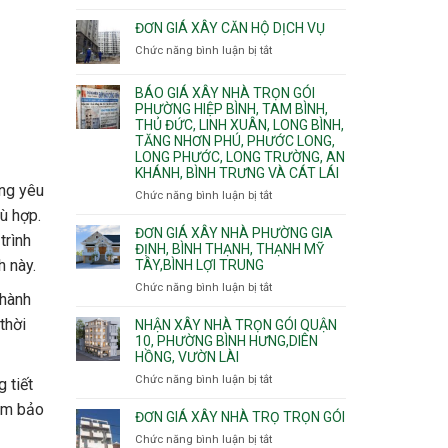
Quy
nước
Dương
trình
ĐƠN GIÁ XÂY CĂN HỘ DỊCH VỤ
thải
Phường
thi
Chức năng bình luận bị tắt
Thủ
ở
công
Dầu
Đơn
phần
Một
giá
BÁO GIÁ XÂY NHÀ TRỌN GÓI
thô
Phường
xây
PHƯỜNG HIỆP BÌNH, TAM BÌNH,
nhân
Tân
căn
THỦ ĐỨC, LINH XUÂN, LONG BÌNH,
công
Uyên.
hộ
TĂNG NHƠN PHÚ, PHƯỚC LONG,
hoàn
dịch
LONG PHƯỚC, LONG TRƯỜNG, AN
thiện
vụ
KHÁNH, BÌNH TRƯNG VÀ CÁT LÁI
ững yêu
Chức năng bình luận bị tắt
ở
Báo
ù hợp.
giá
ĐƠN GIÁ XÂY NHÀ PHƯỜNG GIA
trình
xây
ĐỊNH, BÌNH THẠNH, THẠNH MỸ
h này.
TÂY,BÌNH LỢI TRUNG
nhà
trọn
Chức năng bình luận bị tắt
ở
thành
gói
Đơn
Phường
giá
thời
NHẬN XÂY NHÀ TRỌN GÓI QUẬN
Hiệp
xây
10, PHƯỜNG BÌNH HƯNG,DIÊN
Bình,
HỒNG, VƯỜN LÀI
nhà
Tam
phường
Chức năng bình luận bị tắt
ở
 tiết
Bình,
Gia
Nhận
Thủ
Định,
đảm bảo
xây
ĐƠN GIÁ XÂY NHÀ TRỌ TRỌN GÓI
Đức,
Bình
nhà
Linh
Chức năng bình luận bị tắt
ở
Thạnh,
trọn