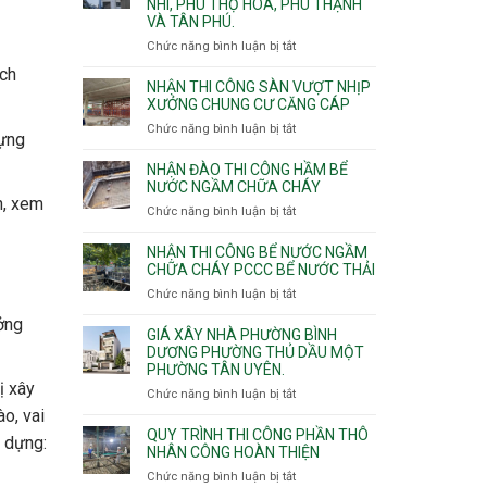
NHÌ, PHÚ THỌ HÒA, PHÚ THẠNH
công
VÀ TÂN PHÚ.
sàn
vượt
Chức năng bình luận bị tắt
ở
nhịp
Nhận
ách
7m
thầu
NHẬN THI CÔNG SÀN VƯỢT NHỊP
8m
xây
XƯỞNG CHUNG CƯ CĂNG CÁP
9m
nhà
Chức năng bình luận bị tắt
ở
10m
dựng
các
Nhận
11m
phường
thi
NHẬN ĐÀO THI CÔNG HẦM BỂ
12m
Tây
công
NƯỚC NGẦM CHỮA CHÁY
Thạnh,
n, xem
sàn
Chức năng bình luận bị tắt
ở
Tân
vượt
Nhận
Sơn
nhịp
đào
Nhì,
NHẬN THI CÔNG BỂ NƯỚC NGẦM
xưởng
thi
CHỮA CHÁY PCCC BỂ NƯỚC THẢI
Phú
chung
công
Thọ
Chức năng bình luận bị tắt
ở
cư
hầm
Hòa,
Nhận
căng
ởng
bể
Phú
thi
cáp
GIÁ XÂY NHÀ PHƯỜNG BÌNH
nước
Thạnh
công
DƯƠNG PHƯỜNG THỦ DẦU MỘT
Ngầm
và
PHƯỜNG TÂN UYÊN.
bể
chữa
Tân
ị xây
nước
Chức năng bình luận bị tắt
ở
cháy
Phú.
ngầm
Giá
ào, vai
chữa
xây
QUY TRÌNH THI CÔNG PHẦN THÔ
y dựng:
cháy
nhà
NHÂN CÔNG HOÀN THIỆN
pccc
Phường
Chức năng bình luận bị tắt
ở
bể
Bình