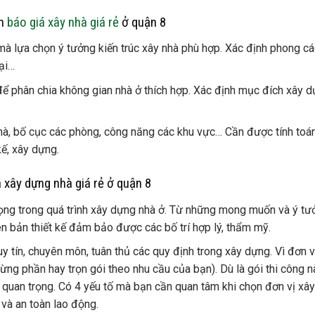
ến
báo giá xây nhà giá rẻ
ở quận 8
 mà lựa chọn ý tưởng kiến trúc xây nhà phù hợp. Xác định phong c
đại…
ể phân chia không gian nhà ở thích hợp. Xác định mục đích xây 
nhà, bố cục các phòng, công năng các khu vực… Cần được tính toá
kế, xây dựng.
á xây dựng nhà giá rẻ ở quận 8
trọng trong quá trình xây dựng nhà ở. Từ những mong muốn và ý tư
ên bản thiết kế đảm bảo được các bố trí hợp lý, thẩm mỹ.
 tín, chuyên môn, tuân thủ các quy định trong xây dựng. Vì đơn v
 từng phần hay trọn gói theo nhu cầu của bạn). Dù là gói thi công n
ất quan trọng. Có 4 yếu tố mà bạn cần quan tâm khi chọn đơn vị xâ
 và an toàn lao động.