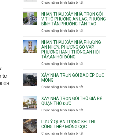
nhà
Chức năng bình luận bị tắt
ở
Sơn,Tân
Phú
trọn
Bảng
Hòa,
Đông.
gói
vật
NHẬN THẦU XÂY NHÀ TRỌN GÓI
Tân
Phường
tư
V THÔ PHƯỜNG AN LẠC, PHƯỜNG
Sơn
Tân
BÌNH TÂN,PHƯỜNG TÂN TẠO
xây
Nhất
Phú,
nhà
Chức năng bình luận bị tắt
ở
Phường
trọn
Nhận
Tân
gói
thầu
NHẬN THẦU XÂY NHÀ PHƯỜNG
Sơn
HCM
xây
AN NHƠN, PHƯỜNG GÒ VẤP,
Nhì,
PHƯỜNG HẠNH THÔNG,AN HỘI
nhà
Phú
TÂY,AN HỘI ĐÔNG
trọn
Thạnh,
gói
Phú
Chức năng bình luận bị tắt
ở
v
y
Thọ
Nhận
thô
Hòa
thầu
XÂY NHÀ TRỌN GÓI BAO ÉP CỌC
n tư
Phường
xây
MÓNG
An
30008
nhà
Chức năng bình luận bị tắt
ở
Lạc,
Phường
Xây
Phường
An
nhà
XÂY NHÀ TRỌN GÓI THÔ GIÁ RẺ
Bình
Nhơn,
trọn
QUẬN THỦ ĐỨC
Tân,Phường
Phường
gói
Tân
Chức năng bình luận bị tắt
ở
Gò
bao
Tạo
Xây
Vấp,
ép
nhà
Phường
LƯU Ý QUAN TRỌNG KHI THI
cọc
trọn
CÔNG THÉP MÓNG CỌC
Hạnh
móng
gói
Thông,An
Chức năng bình luận bị tắt
ở
thô
Hội