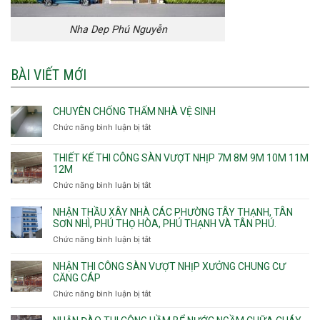
Nha Dep Phú Nguyễn
BÀI VIẾT MỚI
CHUYÊN CHỐNG THẤM NHÀ VỆ SINH
Chức năng bình luận bị tắt
ở
Chuyên
chống
THIẾT KẾ THI CÔNG SÀN VƯỢT NHỊP 7M 8M 9M 10M 11M
thấm
12M
nhà
Chức năng bình luận bị tắt
ở
vệ
Thiết
sinh
kế
NHẬN THẦU XÂY NHÀ CÁC PHƯỜNG TÂY THẠNH, TÂN
thi
SƠN NHÌ, PHÚ THỌ HÒA, PHÚ THẠNH VÀ TÂN PHÚ.
công
Chức năng bình luận bị tắt
ở
sàn
Nhận
vượt
thầu
NHẬN THI CÔNG SÀN VƯỢT NHỊP XƯỞNG CHUNG CƯ
nhịp
xây
CĂNG CÁP
7m
nhà
Chức năng bình luận bị tắt
ở
8m
các
Nhận
9m
phường
thi
10m