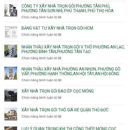
Công
cừ
Khánh,
Thuận,
ty
CÔNG TY XÂY NHÀ TRỌN GÓI PHƯỜNG TÂN PHÚ,
C
Bình
Trung
xây
PHƯỜNG TÂN SƠN NHÌ, PHÚ THẠNH, PHÚ THỌ HÒA
vây
Trưng
Mỹ
nhà
chống
Chức năng bình luận bị tắt
ở
và
Tây,
Phường
sạt
Công
Cát
Tân
Tân
đào
ty
Lái
BẢNG VẬT TƯ XÂY NHÀ TRỌN GÓI HCM
Thới
Bình,
hầm
xây
Hiệp,
Chức năng bình luận bị tắt
Bảy
ở
nhà
Thới
Hiền,
Bảng
trọn
An
Tân
vật
NHẬN THẦU XÂY NHÀ TRỌN GÓI V THÔ PHƯỜNG AN LẠC,
gói
và
Sơn,Tân
tư
PHƯỜNG BÌNH TÂN,PHƯỜNG TÂN TẠO
Phường
An
Hòa,
xây
Tân
Phú
Chức năng bình luận bị tắt
ở
Tân
nhà
Phú,
Đông.
Nhận
Sơn
trọn
Phường
thầu
NHẬN THẦU XÂY NHÀ PHƯỜNG AN NHƠN, PHƯỜNG GÒ
Nhất
gói
Tân
xây
VẤP, PHƯỜNG HẠNH THÔNG,AN HỘI TÂY,AN HỘI ĐÔNG
HCM
Sơn
nhà
Chức năng bình luận bị tắt
ở
Nhì,
trọn
Nhận
Phú
gói
thầu
XÂY NHÀ TRỌN GÓI BAO ÉP CỌC MÓNG
Thạnh,
v
xây
Phú
Chức năng bình luận bị tắt
thô
ở
nhà
Thọ
Phường
Xây
Phường
Hòa
An
nhà
XÂY NHÀ TRỌN GÓI THÔ GIÁ RẺ QUẬN THỦ ĐỨC
An
Lạc,
trọn
Nhơn,
Chức năng bình luận bị tắt
ở
Phường
gói
Phường
Xây
Bình
bao
Gò
nhà
Tân,Phường
ép
LƯU Ý QUAN TRỌNG KHI THI CÔNG THÉP MÓNG CỌC
Vấp,