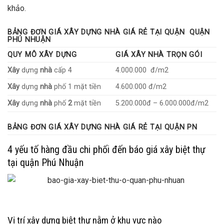
khảo.
BẢNG ĐƠN
GIÁ XÂY
DỰNG
NHÀ GIÁ
RẺ TẠI
QUẬN QUẬN
PHÚ NHUẬN
QUY MÔ XÂY DỰNG
GIÁ XÂY NHÀ
TRỌN GÓI
Xây
dựng
nhà
cấp 4
4.000.000 đ/m2
Xây
dựng
nhà
phố 1 mặt tiền
4.600.000 đ/m2
Xây
dựng
nhà
phố
2
mặt tiền
5.200.000đ – 6.000.000đ/m2
BẢNG ĐƠN
GIÁ XÂY
DỰNG
NHÀ GIÁ
RẺ TẠI
QUẬN PN
4 yếu tố hàng đầu chi phối đến báo giá xây biệt thự
tại quận Phú Nhuận
Vị trí xây dựng biệt thự nằm ở khu vực nào