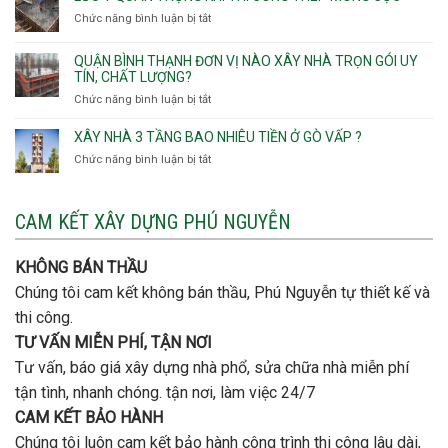
trọn
Tân
cọc
Phường
Chức năng bình luận bị tắt
ở
gói
Tạo
móng
Hạnh
Lưu
thô
Thông,An
ý
giá
QUẬN BÌNH THẠNH ĐƠN VỊ NÀO XÂY NHÀ TRỌN GÓI UY
Hội
quan
rẻ
TÍN, CHẤT LƯỢNG?
Tây,An
trọng
Quận
Chức năng bình luận bị tắt
ở
Hội
khi
Thủ
Quận
Đông
thi
Đức
Bình
XÂY NHÀ 3 TẦNG BAO NHIÊU TIỀN Ở GÒ VẤP ?
công
Thạnh
thép
Chức năng bình luận bị tắt
ở
đơn
móng
Xây
vị
cọc
nhà
nào
3
CAM KẾT XÂY DỰNG PHÚ NGUYỄN
xây
tầng
nhà
bao
trọn
nhiêu
KHÔNG BÁN THẦU
gói
tiền
uy
Chúng tôi cam kết không bán thầu, Phú Nguyễn tự thiết kế và
ở
tín,
Gò
thi công.
chất
Vấp
lượng?
TƯ VẤN MIỄN PHÍ, TẬN NƠI
?
Tư vấn, báo giá xây dựng nhà phổ, sửa chữa nhà miễn phí
tận tình, nhanh chóng. tận nơi, làm việc 24/7
CAM KẾT BẢO HÀNH
Chúng tôi luôn cam kết bảo hành công trình thi công lâu dài,