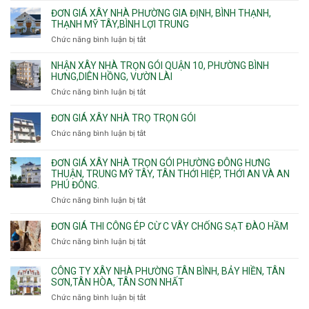
giá
ĐƠN GIÁ XÂY NHÀ PHƯỜNG GIA ĐỊNH, BÌNH THẠNH,
xây
THẠNH MỸ TÂY,BÌNH LỢI TRUNG
nhà
Chức năng bình luận bị tắt
ở
trọn
Đơn
gói
giá
NHẬN XÂY NHÀ TRỌN GÓI QUẬN 10, PHƯỜNG BÌNH
Phường
xây
HƯNG,DIÊN HỒNG, VƯỜN LÀI
Hiệp
nhà
Chức năng bình luận bị tắt
ở
Bình,
phường
Nhận
Tam
Gia
xây
Bình,
ĐƠN GIÁ XÂY NHÀ TRỌ TRỌN GÓI
Định,
nhà
Thủ
Chức năng bình luận bị tắt
Bình
ở
trọn
Đức,
Thạnh,
Đơn
gói
Linh
Thạnh
giá
ĐƠN GIÁ XÂY NHÀ TRỌN GÓI PHƯỜNG ĐÔNG HƯNG
Quận
Xuân,
Mỹ
xây
THUẬN, TRUNG MỸ TÂY, TÂN THỚI HIỆP, THỚI AN VÀ AN
10,
Long
Tây,Bình
nhà
PHÚ ĐÔNG.
Phường
Bình,
Lợi
trọ
Bình
Tăng
Chức năng bình luận bị tắt
ở
Trung
trọn
Hưng,Diên
Nhơn
Đơn
gói
Hồng,
Phú,
giá
ĐƠN GIÁ THI CÔNG ÉP CỪ C VÂY CHỐNG SẠT ĐÀO HẦM
Vườn
Phước
xây
Chức năng bình luận bị tắt
ở
Lài
Long,
nhà
Đơn
Long
trọn
giá
Phước,
CÔNG TY XÂY NHÀ PHƯỜNG TÂN BÌNH, BẢY HIỀN, TÂN
gói
thi
Long
SƠN,TÂN HÒA, TÂN SƠN NHẤT
Phường
công
Trường,
Đông
Chức năng bình luận bị tắt
ở
ép
An
Hưng