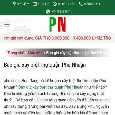
Bỏ
ĐỊA ĐIỂM
LIÊN HỆ
08:00 - 17:00
0988334641
qua
+84988334641
nội
dung
iá xây dựng: GIÁ THÔ 3.000.000– 3.400.000 Đ/M2 TRỌN GÓI 4,
Trang chủ
»
Mẫu nhà
»
Báo giá xây biệt thự quận Phú Nhuận
Báo giá xây biệt thự quận Phú Nhuận
phu nhuanBạn đang có kế hoạch xây biệt thự tại quận Phú
Nhuận?
Báo giá xây biệt thự quận Phú Nhuận
như thế nào?
Đâu là những yếu tố ảnh hưởng đến chi phí xây dựng biệt
thự?… Để bạn có cái nhìn tổng quan các vấn đề liên quan chi
phí xây dựng. Trong bài viết sau đây, Xây Dựng Phú Nguyễn
muốn chia sẻ đến bạn những thông tin hữu ích để bạn tham