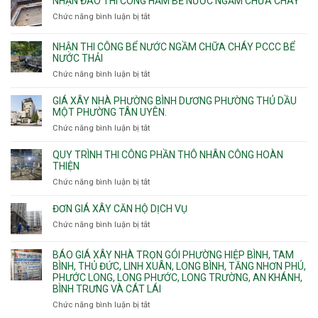
NHẬN ĐÀO THI CÔNG HẦM BỂ NƯỚC NGẦM CHỮA CHÁY
Tây
công
11m
Chức năng bình luận bị tắt
Thạnh,
ở
sàn
12m
Tân
Nhận
vượt
Sơn
đào
NHẬN THI CÔNG BỂ NƯỚC NGẦM CHỮA CHÁY PCCC BỂ
nhịp
Nhì,
thi
NƯỚC THẢI
xưởng
Phú
công
chung
Chức năng bình luận bị tắt
ở
Thọ
hầm
cư
Nhận
Hòa,
bể
căng
thi
GIÁ XÂY NHÀ PHƯỜNG BÌNH DƯƠNG PHƯỜNG THỦ DẦU
Phú
nước
cáp
công
MỘT PHƯỜNG TÂN UYÊN.
Thạnh
Ngầm
bể
và
chữa
Chức năng bình luận bị tắt
ở
nước
Tân
cháy
Giá
ngầm
Phú.
xây
QUY TRÌNH THI CÔNG PHẦN THÔ NHÂN CÔNG HOÀN
chữa
nhà
THIỆN
cháy
Phường
Chức năng bình luận bị tắt
ở
pccc
Bình
Quy
bể
Dương
trình
nước
ĐƠN GIÁ XÂY CĂN HỘ DỊCH VỤ
Phường
thi
thải
Chức năng bình luận bị tắt
Thủ
ở
công
Dầu
Đơn
phần
Một
giá
BÁO GIÁ XÂY NHÀ TRỌN GÓI PHƯỜNG HIỆP BÌNH, TAM
thô
Phường
xây
BÌNH, THỦ ĐỨC, LINH XUÂN, LONG BÌNH, TĂNG NHƠN PHÚ,
nhân
Tân
căn
PHƯỚC LONG, LONG PHƯỚC, LONG TRƯỜNG, AN KHÁNH,
công
Uyên.
hộ
BÌNH TRƯNG VÀ CÁT LÁI
hoàn
dịch
thiện
Chức năng bình luận bị tắt
ở
vụ
Báo