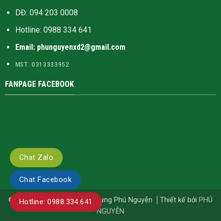
DĐ: 094 203 0008
Hotline:
0988 334 641
Email: phunguyenxd2@gmail.com
MST: 0313333952
FANPAGE FACEBOOK
Chat Zalo
Chat Facebook
© Bản quyền thuộc về Xây Dựng Phú Nguyễn
Thiết kế bởi
PHÚ
Hotline: 0988.334.641
NGUYỄN