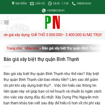
Bỏ
ĐỊA ĐIỂM
LIÊN HỆ
08:00 - 17:00
0988334641
qua
+84988334641
nội
dung
xây dựng: GIÁ THÔ 3.000.000– 3.400.000 Đ/M2 TRỌN GÓI 4,500
Trang chủ
»
Mẫu nhà
»
Báo giá xây biệt thự quận Bình Thạnh
Báo giá xây biệt thự quận Bình Thạnh
Báo giá xây biệt thự quận Bình Thạnh
như thế nào? Xây biệt
thự quận Bình Thạnh cần bao nhiêu tiền? Làm sao để giảm
chi phí khi xây dựng biệt thự?… Việc tìm hiểu các thông tin
liên quan này sẽ giúp bạn có kế hoạch và chuẩn bị ngân sách
cho việc xây dựng đầy đủ nhất. Xây Dựng Phú Nguyễn mời
bạn tham khảo bài viết sau đây để hiểu rõ hơn về chi phí xây