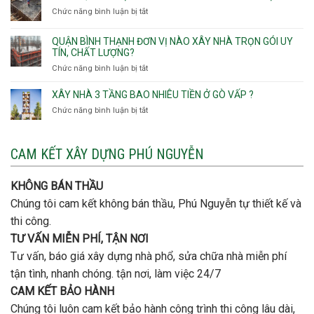
trọn
Tân
cọc
Phường
Chức năng bình luận bị tắt
ở
gói
Tạo
móng
Hạnh
Lưu
thô
Thông,An
ý
giá
QUẬN BÌNH THẠNH ĐƠN VỊ NÀO XÂY NHÀ TRỌN GÓI UY
Hội
quan
rẻ
TÍN, CHẤT LƯỢNG?
Tây,An
trọng
Quận
Chức năng bình luận bị tắt
ở
Hội
khi
Thủ
Quận
Đông
thi
Đức
Bình
XÂY NHÀ 3 TẦNG BAO NHIÊU TIỀN Ở GÒ VẤP ?
công
Thạnh
thép
Chức năng bình luận bị tắt
ở
đơn
móng
Xây
vị
cọc
nhà
nào
3
CAM KẾT XÂY DỰNG PHÚ NGUYỄN
xây
tầng
nhà
bao
trọn
nhiêu
KHÔNG BÁN THẦU
gói
tiền
uy
Chúng tôi cam kết không bán thầu, Phú Nguyễn tự thiết kế và
ở
tín,
Gò
thi công.
chất
Vấp
lượng?
TƯ VẤN MIỄN PHÍ, TẬN NƠI
?
Tư vấn, báo giá xây dựng nhà phổ, sửa chữa nhà miễn phí
tận tình, nhanh chóng. tận nơi, làm việc 24/7
CAM KẾT BẢO HÀNH
Chúng tôi luôn cam kết bảo hành công trình thi công lâu dài,