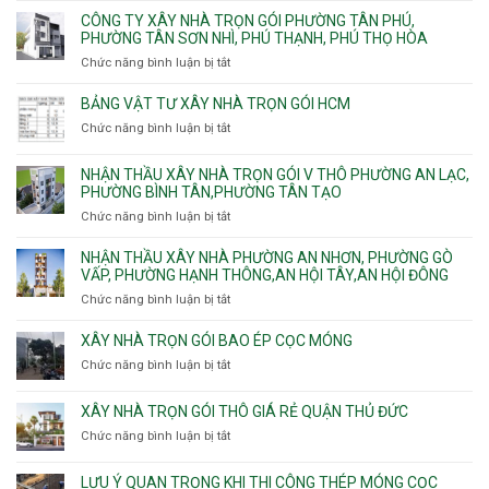
cừ
Khánh,
Thuận,
ty
CÔNG TY XÂY NHÀ TRỌN GÓI PHƯỜNG TÂN PHÚ,
C
Bình
Trung
xây
PHƯỜNG TÂN SƠN NHÌ, PHÚ THẠNH, PHÚ THỌ HÒA
vây
Trưng
Mỹ
nhà
chống
Chức năng bình luận bị tắt
ở
và
Tây,
Phường
sạt
Công
Cát
Tân
Tân
đào
ty
Lái
BẢNG VẬT TƯ XÂY NHÀ TRỌN GÓI HCM
Thới
Bình,
hầm
xây
Hiệp,
Chức năng bình luận bị tắt
Bảy
ở
nhà
Thới
Hiền,
Bảng
trọn
An
Tân
vật
NHẬN THẦU XÂY NHÀ TRỌN GÓI V THÔ PHƯỜNG AN LẠC,
gói
và
Sơn,Tân
tư
PHƯỜNG BÌNH TÂN,PHƯỜNG TÂN TẠO
Phường
An
Hòa,
xây
Tân
Phú
Chức năng bình luận bị tắt
ở
Tân
nhà
Phú,
Đông.
Nhận
Sơn
trọn
Phường
thầu
NHẬN THẦU XÂY NHÀ PHƯỜNG AN NHƠN, PHƯỜNG GÒ
Nhất
gói
Tân
xây
VẤP, PHƯỜNG HẠNH THÔNG,AN HỘI TÂY,AN HỘI ĐÔNG
HCM
Sơn
nhà
Chức năng bình luận bị tắt
ở
Nhì,
trọn
Nhận
Phú
gói
thầu
XÂY NHÀ TRỌN GÓI BAO ÉP CỌC MÓNG
Thạnh,
v
xây
Phú
Chức năng bình luận bị tắt
thô
ở
nhà
Thọ
Phường
Xây
Phường
Hòa
An
nhà
XÂY NHÀ TRỌN GÓI THÔ GIÁ RẺ QUẬN THỦ ĐỨC
An
Lạc,
trọn
Nhơn,
Chức năng bình luận bị tắt
ở
Phường
gói
Phường
Xây
Bình
bao
Gò
nhà
Tân,Phường
ép
LƯU Ý QUAN TRỌNG KHI THI CÔNG THÉP MÓNG CỌC
Vấp,