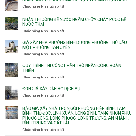
Tây
công
11m
Chức năng bình luận bị tắt
Thạnh,
ở
sàn
12m
Tân
Nhận
vượt
Sơn
đào
NHẬN THI CÔNG BỂ NƯỚC NGẦM CHỮA CHÁY PCCC BỂ
nhịp
Nhì,
thi
NƯỚC THẢI
xưởng
Phú
công
chung
Chức năng bình luận bị tắt
ở
Thọ
hầm
cư
Nhận
Hòa,
bể
căng
thi
GIÁ XÂY NHÀ PHƯỜNG BÌNH DƯƠNG PHƯỜNG THỦ DẦU
Phú
nước
cáp
công
MỘT PHƯỜNG TÂN UYÊN.
Thạnh
Ngầm
bể
và
chữa
Chức năng bình luận bị tắt
ở
nước
Tân
cháy
Giá
ngầm
Phú.
xây
QUY TRÌNH THI CÔNG PHẦN THÔ NHÂN CÔNG HOÀN
chữa
nhà
THIỆN
cháy
Phường
Chức năng bình luận bị tắt
ở
pccc
Bình
Quy
bể
Dương
trình
nước
ĐƠN GIÁ XÂY CĂN HỘ DỊCH VỤ
Phường
thi
thải
Chức năng bình luận bị tắt
Thủ
ở
công
Dầu
Đơn
phần
Một
giá
BÁO GIÁ XÂY NHÀ TRỌN GÓI PHƯỜNG HIỆP BÌNH, TAM
thô
Phường
xây
BÌNH, THỦ ĐỨC, LINH XUÂN, LONG BÌNH, TĂNG NHƠN PHÚ,
nhân
Tân
căn
PHƯỚC LONG, LONG PHƯỚC, LONG TRƯỜNG, AN KHÁNH,
công
Uyên.
hộ
BÌNH TRƯNG VÀ CÁT LÁI
hoàn
dịch
thiện
Chức năng bình luận bị tắt
ở
vụ
Báo