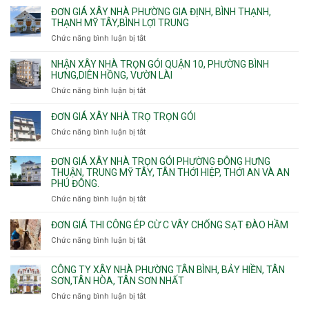
giá
ĐƠN GIÁ XÂY NHÀ PHƯỜNG GIA ĐỊNH, BÌNH THẠNH,
xây
THẠNH MỸ TÂY,BÌNH LỢI TRUNG
nhà
Chức năng bình luận bị tắt
ở
trọn
Đơn
gói
giá
NHẬN XÂY NHÀ TRỌN GÓI QUẬN 10, PHƯỜNG BÌNH
Phường
xây
HƯNG,DIÊN HỒNG, VƯỜN LÀI
Hiệp
nhà
Chức năng bình luận bị tắt
ở
Bình,
phường
Nhận
Tam
Gia
xây
Bình,
ĐƠN GIÁ XÂY NHÀ TRỌ TRỌN GÓI
Định,
nhà
Thủ
Chức năng bình luận bị tắt
Bình
ở
trọn
Đức,
Thạnh,
Đơn
gói
Linh
Thạnh
giá
ĐƠN GIÁ XÂY NHÀ TRỌN GÓI PHƯỜNG ĐÔNG HƯNG
Quận
Xuân,
Mỹ
xây
THUẬN, TRUNG MỸ TÂY, TÂN THỚI HIỆP, THỚI AN VÀ AN
10,
Long
Tây,Bình
nhà
PHÚ ĐÔNG.
Phường
Bình,
Lợi
trọ
Bình
Tăng
Chức năng bình luận bị tắt
ở
Trung
trọn
Hưng,Diên
Nhơn
Đơn
gói
Hồng,
Phú,
giá
ĐƠN GIÁ THI CÔNG ÉP CỪ C VÂY CHỐNG SẠT ĐÀO HẦM
Vườn
Phước
xây
Chức năng bình luận bị tắt
ở
Lài
Long,
nhà
Đơn
Long
trọn
giá
Phước,
CÔNG TY XÂY NHÀ PHƯỜNG TÂN BÌNH, BẢY HIỀN, TÂN
gói
thi
Long
SƠN,TÂN HÒA, TÂN SƠN NHẤT
Phường
công
Trường,
Đông
Chức năng bình luận bị tắt
ở
ép
An
Hưng
Công