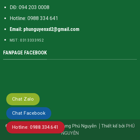
DĐ: 094 203 0008
Hotline:
0988 334 641
Email: phunguyenxd2@gmail.com
MST: 0313333952
FANPAGE FACEBOOK
Chat Zalo
Chat Facebook
© Bản quyền thuộc về Xây Dựng Phú Nguyễn
Thiết kế bởi
PHÚ
Hotline: 0988.334.641
NGUYỄN