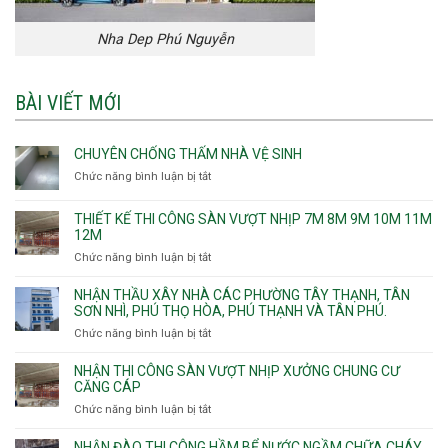
Nha Dep Phú Nguyễn
BÀI VIẾT MỚI
CHUYÊN CHỐNG THẤM NHÀ VỆ SINH
Chức năng bình luận bị tắt
ở
Chuyên
chống
THIẾT KẾ THI CÔNG SÀN VƯỢT NHỊP 7M 8M 9M 10M 11M
thấm
12M
nhà
Chức năng bình luận bị tắt
ở
vệ
Thiết
sinh
kế
NHẬN THẦU XÂY NHÀ CÁC PHƯỜNG TÂY THẠNH, TÂN
thi
SƠN NHÌ, PHÚ THỌ HÒA, PHÚ THẠNH VÀ TÂN PHÚ.
công
Chức năng bình luận bị tắt
ở
sàn
Nhận
vượt
thầu
NHẬN THI CÔNG SÀN VƯỢT NHỊP XƯỞNG CHUNG CƯ
nhịp
xây
CĂNG CÁP
7m
nhà
Chức năng bình luận bị tắt
ở
8m
các
Nhận
9m
phường
thi
10m
NHẬN ĐÀO THI CÔNG HẦM BỂ NƯỚC NGẦM CHỮA CHÁY