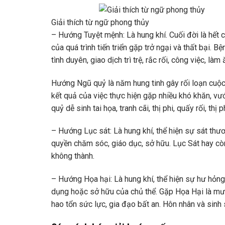
Giải thích từ ngữ phong thủy
– Hướng Tuyệt mệnh: Là hung khí. Cuối đời là hết cu
của quá trình tiến triển gặp trở ngại và thất bại. 
tình duyên, giao dịch trì trệ, rắc rối, công việc, l
Hướng Ngũ quỷ là năm hung tinh gây rối loạn cuộc 
kết quả của việc thực hiện gặp nhiều khó khăn, vư
quỷ dễ sinh tai họa, tranh cãi, thị phi, quấy rối, thị ph
– Hướng Lục sát: Là hung khí, thể hiện sự sát thươ
quyền chăm sóc, giáo dục, sở hữu. Lục Sát hay còn g
không thành.
– Hướng Họa hại: Là hung khí, thể hiện sự hư hỏng,
dụng hoặc sở hữu của chủ thể. Gặp Họa Hại là mưu s
hao tổn sức lực, gia đạo bất an. Hôn nhân và sinh