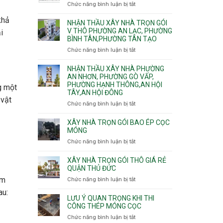
nhà
Chức năng bình luận bị tắt
ở
Sơn,Tân
Phú
trọn
Bảng
Hòa,
Đông.
gói
khả
vật
NHẬN THẦU XÂY NHÀ TRỌN GÓI
Tân
Phường
tư
V THÔ PHƯỜNG AN LẠC, PHƯỜNG
Sơn
i
Tân
BÌNH TÂN,PHƯỜNG TÂN TẠO
xây
Nhất
Phú,
nhà
Chức năng bình luận bị tắt
ở
Phường
trọn
Nhận
Tân
gói
thầu
NHẬN THẦU XÂY NHÀ PHƯỜNG
Sơn
HCM
xây
AN NHƠN, PHƯỜNG GÒ VẤP,
Nhì,
PHƯỜNG HẠNH THÔNG,AN HỘI
nhà
Phú
g một
TÂY,AN HỘI ĐÔNG
trọn
Thạnh,
 vật
gói
Phú
Chức năng bình luận bị tắt
ở
v
Thọ
Nhận
thô
Hòa
thầu
XÂY NHÀ TRỌN GÓI BAO ÉP CỌC
Phường
xây
MÓNG
An
nhà
Chức năng bình luận bị tắt
ở
Lạc,
Phường
Xây
Phường
An
nhà
XÂY NHÀ TRỌN GÓI THÔ GIÁ RẺ
Bình
Nhơn,
trọn
QUẬN THỦ ĐỨC
Tân,Phường
Phường
gói
Tân
àm
Chức năng bình luận bị tắt
ở
Gò
bao
Tạo
Xây
Vấp,
au:
ép
nhà
Phường
LƯU Ý QUAN TRỌNG KHI THI
cọc
trọn
CÔNG THÉP MÓNG CỌC
Hạnh
móng
gói
Thông,An
Chức năng bình luận bị tắt
ở
thô
Hội