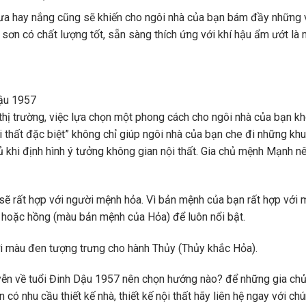
mưa hay nắng cũng sẽ khiến cho ngôi nhà của bạn bám đầy những 
 sơn có chất lượng tốt, sẵn sàng thích ứng với khí hậu ẩm ướt là
Dậu 1957
n thị trường, việc lựa chọn một phong cách cho ngôi nhà của bạn k
i thất đặc biệt” không chỉ giúp ngôi nhà của bạn che đi những kh
 khi định hình ý tưởng không gian nội thất. Gia chủ mệnh Mạnh n
sẽ rất hợp với người mệnh hỏa. Vì bản mệnh của bạn rất hợp với 
 hoặc hồng (màu bản mệnh của Hỏa) để luôn nổi bật.
 màu đen tượng trưng cho hành Thủy (Thủy khắc Hỏa).
ễn về tuổi Đinh Dậu 1957 nên chọn hướng nào? để những gia chủ
có nhu cầu thiết kế nhà, thiết kế nội thất hãy liên hệ ngay với chú