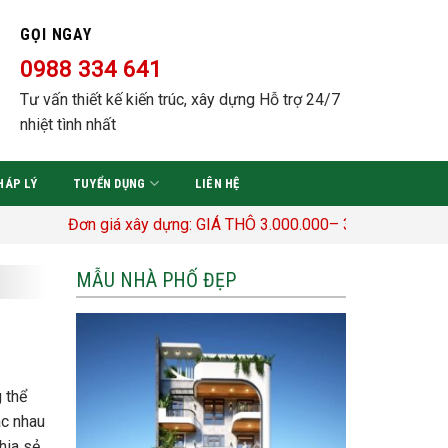
GỌI NGAY
0988 334 641
Tư vấn thiết kế kiến trúc, xây dựng Hỗ trợ 24/7
nhiệt tình nhất
HÁP LÝ
TUYỂN DỤNG
LIÊN HỆ
Đơn giá xây dựng: GIÁ THÔ 3.000.000– 3.400.000 Đ/M2 TRỌN G
MẪU NHÀ PHỐ ĐẸP
 thể
ác nhau
hia sẻ