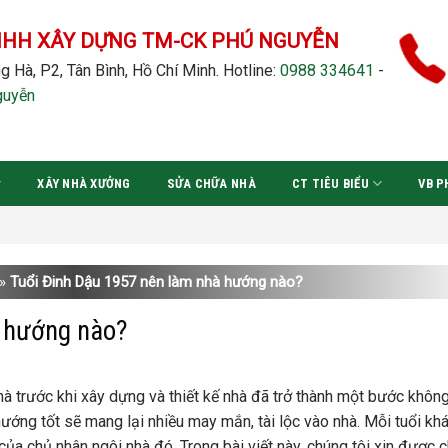
NHH XÂY DỰNG TM-CK PHÚ NGUYỄN
g Hà, P2, Tân Bình, Hồ Chí Minh.
Hotline:
0988 334641
-
guyễn
XÂY NHÀ XƯỞNG
SỬA CHỮA NHÀ
CT TIÊU BIỂU
VB P
»
Tuổi Đinh Dậu 1957 nên làm nhà hướng nào?
à hướng nào?
à trước khi xây dựng và thiết kế nhà đã trở thành một bước không
 hướng tốt sẽ mang lại nhiều may mắn, tài lộc vào nhà. Mỗi tuổi kh
a chủ nhân ngôi nhà đó. Trong bài viết này, chúng tôi xin được c