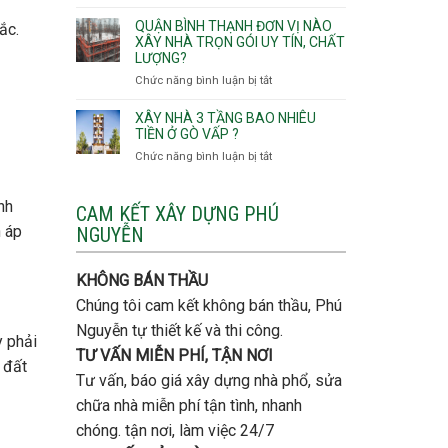
Lưu
giá
Tây,An
ý
QUẬN BÌNH THẠNH ĐƠN VỊ NÀO
ắc.
rẻ
Hội
quan
XÂY NHÀ TRỌN GÓI UY TÍN, CHẤT
Quận
Đông
LƯỢNG?
trọng
Thủ
khi
Chức năng bình luận bị tắt
ở
Đức
thi
Quận
công
Bình
XÂY NHÀ 3 TẦNG BAO NHIÊU
thép
Thạnh
TIỀN Ở GÒ VẤP ?
móng
đơn
Chức năng bình luận bị tắt
ở
cọc
vị
Xây
nào
nhà
xây
nh
3
CAM KẾT XÂY DỰNG PHÚ
nhà
tầng
n áp
NGUYỄN
trọn
bao
gói
nhiêu
uy
tiền
KHÔNG BÁN THẦU
tín,
ở
chất
Chúng tôi cam kết không bán thầu, Phú
Gò
lượng?
Vấp
Nguyễn tự thiết kế và thi công.
y phải
?
TƯ VẤN MIỄN PHÍ, TẬN NƠI
 đất
Tư vấn, báo giá xây dựng nhà phổ, sửa
chữa nhà miễn phí tận tình, nhanh
chóng. tận nơi, làm việc 24/7