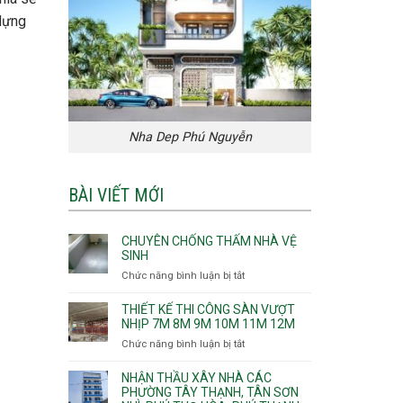
 dựng
Nha Dep Phú Nguyễn
BÀI VIẾT MỚI
CHUYÊN CHỐNG THẤM NHÀ VỆ
SINH
Chức năng bình luận bị tắt
ở
Chuyên
chống
THIẾT KẾ THI CÔNG SÀN VƯỢT
thấm
NHỊP 7M 8M 9M 10M 11M 12M
nhà
Chức năng bình luận bị tắt
ở
vệ
Thiết
sinh
kế
NHẬN THẦU XÂY NHÀ CÁC
thi
PHƯỜNG TÂY THẠNH, TÂN SƠN