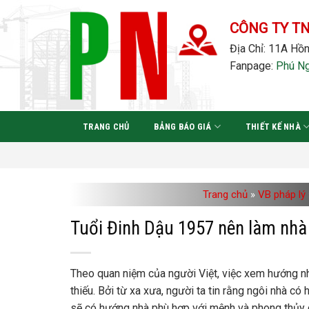
Bỏ
qua
CÔNG TY T
nội
Địa Chỉ: 11A Hồn
dung
Fanpage:
Phú N
TRANG CHỦ
BẢNG BÁO GIÁ
THIẾT KẾ NHÀ
Trang chủ
»
VB pháp lý
Tuổi Đinh Dậu 1957 nên làm nh
Theo quan niệm của người Việt, việc xem hướng nh
thiếu. Bởi từ xa xưa, người ta tin rằng ngôi nhà có
sẽ có hướng nhà phù hợp với mệnh và phong thủy củ