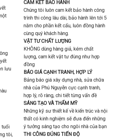
CAM KẾT BẢO HÀNH
vết
Chúng tôi luôn cam kết bảo hành công
 một
trình thi công lâu dài, bảo hành lên tới 5
năm cho phần kết cấu, luôn đồng hành
cùng quý khách hàng.
VẬT TƯ CHẤT LƯỢNG
KHÔNG dùng hàng giả, kém chất
hông
lượng, cam kết vật tư đùng như hợp
uyết
đồng
ên lưu
BÁO GIÁ CẠNH TRANH, HỢP LÝ
Bảng báo giá xây dựng nhà, sửa chữa
nhà của Phú Nguyễn cực cạnh tranh,
màu
hợp lý, rõ ràng, chi tiết từng vấn đề
SÁNG TẠO VÀ THẨM MỸ
Những kỹ sư thiết kế về kiến trúc và nội
thất có kinh nghiệm sẽ đưa đến những
ý tưởng sáng tạo cho ngôi nhà của bạn
 tuổi
THI CÔNG ĐÚNG TIẾN ĐỘ
ng tôi,