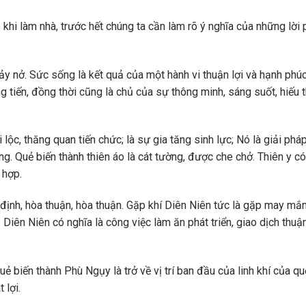
khi làm nhà, trước hết chúng ta cần làm rõ ý nghĩa của những lời
nảy nở. Sức sống là kết quả của một hành vi thuận lợi và hạnh phúc
 tiến, đồng thời cũng là chủ của sự thông minh, sáng suốt, hiếu 
i lộc, thăng quan tiến chức; là sự gia tăng sinh lực; Nó là giải phá
g. Quẻ biến thành thiên áo là cát tường, được che chở. Thiên y có
 hợp.
 định, hòa thuận, hòa thuận. Gặp khí Diên Niên tức là gặp may mắ
Diên Niên có nghĩa là công việc làm ăn phát triển, giao dịch thuận
ẻ biến thành Phù Ngụy là trở về vị trí ban đầu của linh khí của q
 lợi.