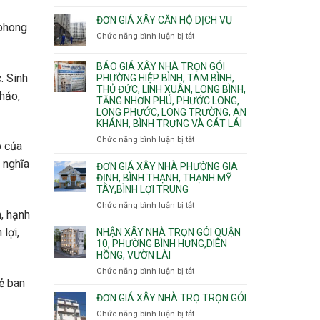
Quy
nước
Dương
trình
ĐƠN GIÁ XÂY CĂN HỘ DỊCH VỤ
thải
Phường
 phong
thi
Chức năng bình luận bị tắt
Thủ
ở
công
Dầu
Đơn
phần
Một
giá
BÁO GIÁ XÂY NHÀ TRỌN GÓI
thô
Phường
xây
. Sinh
PHƯỜNG HIỆP BÌNH, TAM BÌNH,
nhân
Tân
căn
THỦ ĐỨC, LINH XUÂN, LONG BÌNH,
công
thảo,
Uyên.
hộ
TĂNG NHƠN PHÚ, PHƯỚC LONG,
hoàn
dịch
LONG PHƯỚC, LONG TRƯỜNG, AN
thiện
vụ
KHÁNH, BÌNH TRƯNG VÀ CÁT LÁI
Chức năng bình luận bị tắt
ở
p của
Báo
 nghĩa
giá
ĐƠN GIÁ XÂY NHÀ PHƯỜNG GIA
xây
ĐỊNH, BÌNH THẠNH, THẠNH MỸ
TÂY,BÌNH LỢI TRUNG
nhà
trọn
Chức năng bình luận bị tắt
ở
gói
n, hạnh
Đơn
Phường
giá
 lợi,
NHẬN XÂY NHÀ TRỌN GÓI QUẬN
Hiệp
xây
10, PHƯỜNG BÌNH HƯNG,DIÊN
Bình,
HỒNG, VƯỜN LÀI
nhà
Tam
phường
Chức năng bình luận bị tắt
ở
Bình,
Gia
uẻ ban
Nhận
Thủ
Định,
xây
ĐƠN GIÁ XÂY NHÀ TRỌ TRỌN GÓI
Đức,
Bình
nhà
Linh
Chức năng bình luận bị tắt
ở
Thạnh,
trọn