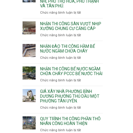
NHÌ, PHÚ THỌ HÒA, PHÚ THẠNH
công
VÀ TÂN PHÚ.
sàn
vượt
Chức năng bình luận bị tắt
ở
nhịp
Nhận
7m
thầu
NHẬN THI CÔNG SÀN VƯỢT NHỊP
8m
xây
XƯỞNG CHUNG CƯ CĂNG CÁP
9m
nhà
Chức năng bình luận bị tắt
ở
10m
các
Nhận
11m
phường
thi
NHẬN ĐÀO THI CÔNG HẦM BỂ
12m
Tây
công
NƯỚC NGẦM CHỮA CHÁY
Thạnh,
sàn
Chức năng bình luận bị tắt
ở
Tân
vượt
Nhận
Sơn
nhịp
đào
Nhì,
NHẬN THI CÔNG BỂ NƯỚC NGẦM
xưởng
thi
CHỮA CHÁY PCCC BỂ NƯỚC THẢI
Phú
chung
công
Thọ
Chức năng bình luận bị tắt
ở
cư
hầm
Hòa,
Nhận
căng
bể
Phú
thi
cáp
GIÁ XÂY NHÀ PHƯỜNG BÌNH
nước
Thạnh
công
DƯƠNG PHƯỜNG THỦ DẦU MỘT
Ngầm
và
PHƯỜNG TÂN UYÊN.
bể
chữa
Tân
nước
Chức năng bình luận bị tắt
ở
cháy
Phú.
ngầm
Giá
chữa
xây
QUY TRÌNH THI CÔNG PHẦN THÔ
cháy
nhà
NHÂN CÔNG HOÀN THIỆN
pccc
Phường
Chức năng bình luận bị tắt
ở
bể
Bình