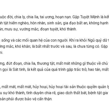
ộc đời, chia ly, chia lìa, tai ương, hoạn nạn. Gặp Tuyệt Mệnh là kế
Bệnh tật hiểm nghèo, hôn nhân, sinh sản, gia đạo bất an, không hạnh
àm ăn, mưu sự, vướng mắc, đoạn tuyệt, khó thành.
sống và các mối quan hệ của con người. Khí ra khỏi Ngũ quỷ dữ t
ớng mắc, khó khăn; là bất nhất trước và sau, là chưa từng có. Gặ
i.
ng, đứt đoạn, chia lìa, thương tật, mất mát những gì thuộc về chủ 
ọi là Sát tinh, là kết quả của quá trình gặp trắc trở, hao tán, mấ
 mất mát, mất mát, hủy hoại, hủy hoại tài sản thuộc quyền quản l
ự khó thành, tình duyên chia rẽ, giao dịch thất bát, bệnh tật gia 
 sản phải được bảo vệ cẩn thận.