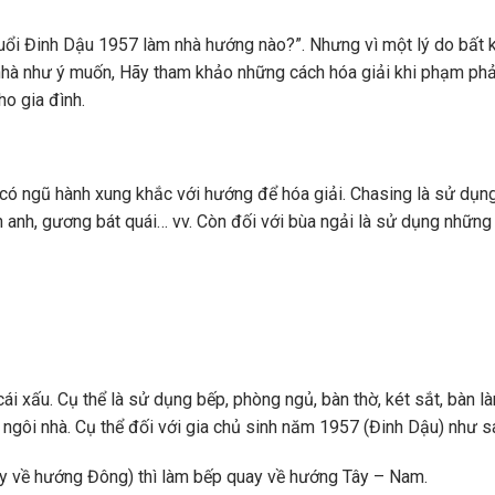
ủ tuổi Đinh Dậu 1957 làm nhà hướng nào?”. Nhưng vì một lý do bất 
hà như ý muốn, Hãy tham khảo những cách hóa giải khi phạm phả
o gia đình.
có ngũ hành xung khắc với hướng để hóa giải. Chasing là sử dụn
ch anh, gương bát quái… vv. Còn đối với bùa ngải là sử dụng những
cái xấu. Cụ thể là sử dụng bếp, phòng ngủ, bàn thờ, két sắt, bàn l
ngôi nhà. Cụ thể đối với gia chủ sinh năm 1957 (Đinh Dậu) như s
y về hướng Đông) thì làm bếp quay về hướng Tây – Nam.