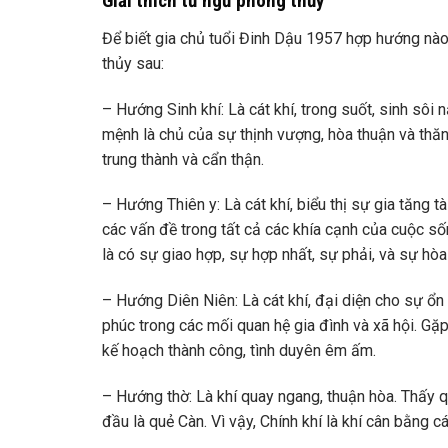
Giải thích từ ngữ phong thủy
Để biết gia chủ tuổi Đinh Dậu 1957 hợp hướng nào 
thủy sau:
– Hướng Sinh khí: Là cát khí, trong suốt, sinh sôi 
mệnh là chủ của sự thịnh vượng, hòa thuận và thăng
trung thành và cẩn thận.
– Hướng Thiên y: Là cát khí, biểu thị sự gia tăng tà
các vấn đề trong tất cả các khía cạnh của cuộc sốn
là có sự giao hợp, sự hợp nhất, sự phải, và sự hòa
– Hướng Diên Niên: Là cát khí, đại diện cho sự ổn
phúc trong các mối quan hệ gia đình và xã hội. Gặp 
kế hoạch thành công, tình duyên êm ấm.
– Hướng thờ: Là khí quay ngang, thuận hòa. Thấy qu
đầu là quẻ Càn. Vì vậy, Chính khí là khí cân bằng cát