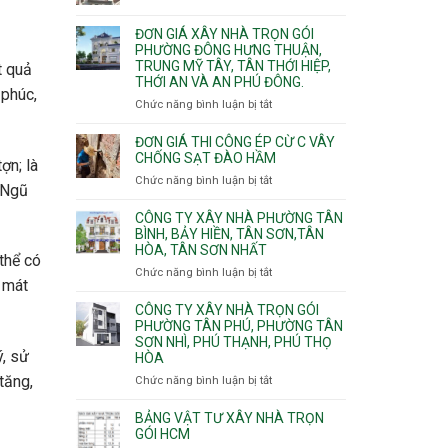
Xuân,
Đơn
Thạnh
gói
Long
giá
Mỹ
ĐƠN GIÁ XÂY NHÀ TRỌN GÓI
Quận
Bình,
xây
Tây,Bình
PHƯỜNG ĐÔNG HƯNG THUẬN,
10,
Tăng
nhà
Lợi
TRUNG MỸ TÂY, TÂN THỚI HIỆP,
t quả
Phường
Nhơn
trọ
Trung
THỚI AN VÀ AN PHÚ ĐÔNG.
Bình
Phú,
 phúc,
trọn
Hưng,Diên
Chức năng bình luận bị tắt
Phước
ở
gói
Hồng,
Long,
Đơn
Vườn
Long
giá
ĐƠN GIÁ THI CÔNG ÉP CỪ C VÂY
Lài
Phước,
xây
CHỐNG SẠT ĐÀO HẦM
ợn; là
Long
nhà
Chức năng bình luận bị tắt
ở
p Ngũ
Trường,
trọn
Đơn
An
gói
giá
CÔNG TY XÂY NHÀ PHƯỜNG TÂN
Khánh,
Phường
thi
BÌNH, BẢY HIỀN, TÂN SƠN,TÂN
Bình
Đông
HÒA, TÂN SƠN NHẤT
công
Trưng
Hưng
thể có
ép
Chức năng bình luận bị tắt
ở
và
Thuận,
cừ
t mát
Công
Cát
Trung
C
ty
CÔNG TY XÂY NHÀ TRỌN GÓI
Lái
Mỹ
vây
xây
PHƯỜNG TÂN PHÚ, PHƯỜNG TÂN
Tây,
chống
SƠN NHÌ, PHÚ THẠNH, PHÚ THỌ
nhà
Tân
sạt
ý, sử
HÒA
Phường
Thới
đào
Tân
Hiệp,
tăng,
Chức năng bình luận bị tắt
ở
hầm
Bình,
Thới
Công
Bảy
An
ty
BẢNG VẬT TƯ XÂY NHÀ TRỌN
Hiền,
và
xây
GÓI HCM
Tân
An