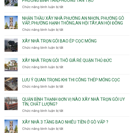
PHƯỜNG BÌNH TÂN,PHƯỜNG TÂN TẠO
Phường
An
Hòa,
xây
Tân
Phú
Chức năng bình luận bị tắt
ở
Tân
nhà
Phú,
Đông.
Nhận
Sơn
trọn
Phường
thầu
NHẬN THẦU XÂY NHÀ PHƯỜNG AN NHƠN, PHƯỜNG GÒ
Nhất
gói
Tân
xây
VẤP, PHƯỜNG HẠNH THÔNG,AN HỘI TÂY,AN HỘI ĐÔNG
HCM
Sơn
nhà
Chức năng bình luận bị tắt
ở
Nhì,
trọn
Nhận
Phú
gói
thầu
XÂY NHÀ TRỌN GÓI BAO ÉP CỌC MÓNG
Thạnh,
v
xây
Phú
Chức năng bình luận bị tắt
thô
ở
nhà
Thọ
Phường
Xây
Phường
Hòa
An
nhà
XÂY NHÀ TRỌN GÓI THÔ GIÁ RẺ QUẬN THỦ ĐỨC
An
Lạc,
trọn
Nhơn,
Chức năng bình luận bị tắt
ở
Phường
gói
Phường
Xây
Bình
bao
Gò
nhà
Tân,Phường
ép
LƯU Ý QUAN TRỌNG KHI THI CÔNG THÉP MÓNG CỌC
Vấp,
trọn
Tân
cọc
Phường
Chức năng bình luận bị tắt
ở
gói
Tạo
móng
Hạnh
Lưu
thô
Thông,An
ý
giá
QUẬN BÌNH THẠNH ĐƠN VỊ NÀO XÂY NHÀ TRỌN GÓI UY
Hội
quan
rẻ
TÍN, CHẤT LƯỢNG?
Tây,An
trọng
Quận
Chức năng bình luận bị tắt
ở
Hội
khi
Thủ
Quận
Đông
thi
Đức
Bình
XÂY NHÀ 3 TẦNG BAO NHIÊU TIỀN Ở GÒ VẤP ?
công
Thạnh
thép
Chức năng bình luận bị tắt
ở
đơn
móng
Xây