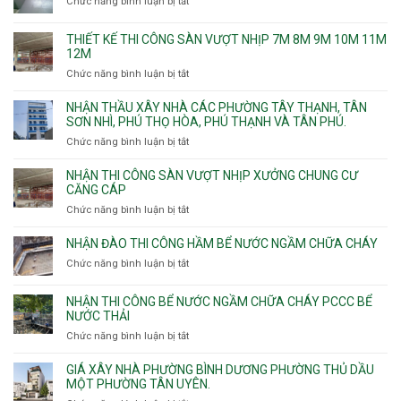
Chức năng bình luận bị tắt
ở
Chuyên
chống
THIẾT KẾ THI CÔNG SÀN VƯỢT NHỊP 7M 8M 9M 10M 11M
thấm
12M
nhà
Chức năng bình luận bị tắt
ở
vệ
Thiết
sinh
kế
NHẬN THẦU XÂY NHÀ CÁC PHƯỜNG TÂY THẠNH, TÂN
thi
SƠN NHÌ, PHÚ THỌ HÒA, PHÚ THẠNH VÀ TÂN PHÚ.
công
Chức năng bình luận bị tắt
ở
sàn
Nhận
vượt
thầu
NHẬN THI CÔNG SÀN VƯỢT NHỊP XƯỞNG CHUNG CƯ
nhịp
xây
CĂNG CÁP
7m
nhà
Chức năng bình luận bị tắt
ở
8m
các
Nhận
9m
phường
thi
10m
NHẬN ĐÀO THI CÔNG HẦM BỂ NƯỚC NGẦM CHỮA CHÁY
Tây
công
11m
Chức năng bình luận bị tắt
Thạnh,
ở
sàn
12m
Tân
Nhận
vượt
Sơn
đào
NHẬN THI CÔNG BỂ NƯỚC NGẦM CHỮA CHÁY PCCC BỂ
nhịp
Nhì,
thi
NƯỚC THẢI
xưởng
Phú
công
chung
Chức năng bình luận bị tắt
ở
Thọ
hầm
cư
Nhận
Hòa,
bể
căng
thi
GIÁ XÂY NHÀ PHƯỜNG BÌNH DƯƠNG PHƯỜNG THỦ DẦU
Phú
nước
cáp
công
MỘT PHƯỜNG TÂN UYÊN.
Thạnh
Ngầm
bể
và
chữa