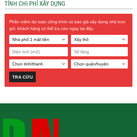
TÍNH CHI PHÍ XÂY DỰNG
Phần mềm dự toán công trình và báo giá xây dựng nhà trọn
gói, khách hàng có thể tra cứu ngay tại đây: