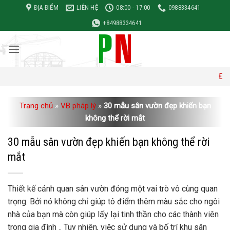
Bỏ
ĐỊA ĐIỂM
LIÊN HỆ
08:00 - 17:00
0988334641
qua
+84988334641
nội
dung
Đơn giá xây 
Trang chủ
»
VB pháp lý
»
30 mẫu sân vườn đẹp khiến bạn
không thể rời mắt
30 mẫu sân vườn đẹp khiến bạn không thể rời
mắt
Thiết kế cảnh quan sân vườn đóng một vai trò vô cùng quan
trọng. Bởi nó không chỉ giúp tô điểm thêm màu sắc cho ngôi
nhà của bạn mà còn giúp lấy lại tinh thần cho các thành viên
trong gia đình .. Tuy nhiên, việc sử dụng và bố trí khu sân