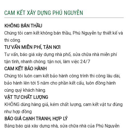
vị
cọc
nhà
nào
3
CAM KẾT XÂY DỰNG PHÚ NGUYỄN
xây
tầng
nhà
bao
trọn
nhiêu
KHÔNG BÁN THẦU
gói
tiền
uy
Chúng tôi cam kết không bán thầu, Phú Nguyễn tự thiết kế và
ở
tín,
Gò
thi công.
chất
Vấp
lượng?
TƯ VẤN MIỄN PHÍ, TẬN NƠI
?
Tư vấn, báo giá xây dựng nhà phổ, sửa chữa nhà miễn phí
tận tình, nhanh chóng. tận nơi, làm việc 24/7
CAM KẾT BẢO HÀNH
Chúng tôi luôn cam kết bảo hành công trình thi công lâu dài,
bảo hành lên tới 5 năm cho phần kết cấu, luôn đồng hành
cùng quý khách hàng.
VẬT TƯ CHẤT LƯỢNG
KHÔNG dùng hàng giả, kém chất lượng, cam kết vật tư đùng
như hợp đồng
BÁO GIÁ CẠNH TRANH, HỢP LÝ
Bảng báo giá xây dựng nhà, sửa chữa nhà của Phú Nguyễn