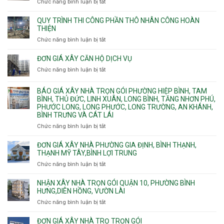
Chức năng bình luận bị tắt
ở
nước
Tân
cháy
Giá
ngầm
Phú.
xây
QUY TRÌNH THI CÔNG PHẦN THÔ NHÂN CÔNG HOÀN
chữa
nhà
THIỆN
cháy
Phường
Chức năng bình luận bị tắt
ở
pccc
Bình
Quy
bể
Dương
trình
nước
ĐƠN GIÁ XÂY CĂN HỘ DỊCH VỤ
Phường
thi
thải
Chức năng bình luận bị tắt
Thủ
ở
công
Dầu
Đơn
phần
Một
giá
BÁO GIÁ XÂY NHÀ TRỌN GÓI PHƯỜNG HIỆP BÌNH, TAM
thô
Phường
xây
BÌNH, THỦ ĐỨC, LINH XUÂN, LONG BÌNH, TĂNG NHƠN PHÚ,
nhân
Tân
căn
PHƯỚC LONG, LONG PHƯỚC, LONG TRƯỜNG, AN KHÁNH,
công
Uyên.
hộ
BÌNH TRƯNG VÀ CÁT LÁI
hoàn
dịch
thiện
Chức năng bình luận bị tắt
ở
vụ
Báo
giá
ĐƠN GIÁ XÂY NHÀ PHƯỜNG GIA ĐỊNH, BÌNH THẠNH,
xây
THẠNH MỸ TÂY,BÌNH LỢI TRUNG
nhà
Chức năng bình luận bị tắt
ở
trọn
Đơn
gói
giá
NHẬN XÂY NHÀ TRỌN GÓI QUẬN 10, PHƯỜNG BÌNH
Phường
xây
HƯNG,DIÊN HỒNG, VƯỜN LÀI
Hiệp
nhà
Chức năng bình luận bị tắt
ở
Bình,
phường
Nhận
Tam
Gia
xây
Bình,
ĐƠN GIÁ XÂY NHÀ TRỌ TRỌN GÓI
Định,