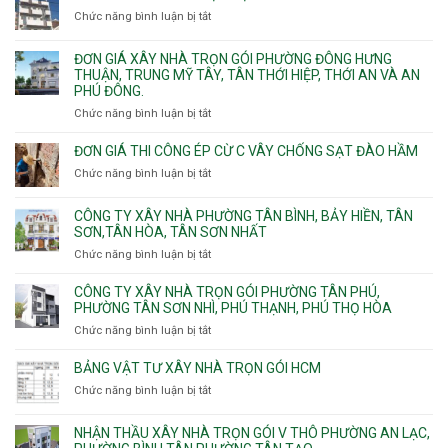
nhà
Thủ
Chức năng bình luận bị tắt
Bình
ở
trọn
Đức,
Thạnh,
Đơn
gói
Linh
Thạnh
giá
ĐƠN GIÁ XÂY NHÀ TRỌN GÓI PHƯỜNG ĐÔNG HƯNG
Quận
Xuân,
Mỹ
xây
THUẬN, TRUNG MỸ TÂY, TÂN THỚI HIỆP, THỚI AN VÀ AN
10,
Long
Tây,Bình
nhà
PHÚ ĐÔNG.
Phường
Bình,
Lợi
trọ
Bình
Tăng
Chức năng bình luận bị tắt
ở
Trung
trọn
Hưng,Diên
Nhơn
Đơn
gói
Hồng,
Phú,
giá
ĐƠN GIÁ THI CÔNG ÉP CỪ C VÂY CHỐNG SẠT ĐÀO HẦM
Vườn
Phước
xây
Chức năng bình luận bị tắt
ở
Lài
Long,
nhà
Đơn
Long
trọn
giá
Phước,
CÔNG TY XÂY NHÀ PHƯỜNG TÂN BÌNH, BẢY HIỀN, TÂN
gói
thi
Long
SƠN,TÂN HÒA, TÂN SƠN NHẤT
Phường
công
Trường,
Đông
Chức năng bình luận bị tắt
ở
ép
An
Hưng
Công
cừ
Khánh,
Thuận,
ty
CÔNG TY XÂY NHÀ TRỌN GÓI PHƯỜNG TÂN PHÚ,
C
Bình
Trung
xây
PHƯỜNG TÂN SƠN NHÌ, PHÚ THẠNH, PHÚ THỌ HÒA
vây
Trưng
Mỹ
nhà
chống
Chức năng bình luận bị tắt
ở
và
Tây,
Phường
sạt
Công
Cát
Tân
Tân
đào
ty
Lái
BẢNG VẬT TƯ XÂY NHÀ TRỌN GÓI HCM
Thới
Bình,
hầm
xây
Hiệp,
Chức năng bình luận bị tắt
Bảy
ở
nhà
Thới
Hiền,
Bảng
trọn
An
Tân
vật
NHẬN THẦU XÂY NHÀ TRỌN GÓI V THÔ PHƯỜNG AN LẠC,
gói
và
Sơn,Tân
tư