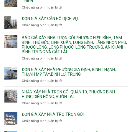
nhà
THIỆN
cháy
Phường
Chức năng bình luận bị tắt
ở
pccc
Bình
Quy
bể
Dương
trình
nước
ĐƠN GIÁ XÂY CĂN HỘ DỊCH VỤ
Phường
thi
thải
Chức năng bình luận bị tắt
Thủ
ở
công
Dầu
Đơn
phần
Một
giá
BÁO GIÁ XÂY NHÀ TRỌN GÓI PHƯỜNG HIỆP BÌNH, TAM
thô
Phường
xây
BÌNH, THỦ ĐỨC, LINH XUÂN, LONG BÌNH, TĂNG NHƠN PHÚ,
nhân
Tân
căn
PHƯỚC LONG, LONG PHƯỚC, LONG TRƯỜNG, AN KHÁNH,
công
Uyên.
hộ
BÌNH TRƯNG VÀ CÁT LÁI
hoàn
dịch
thiện
Chức năng bình luận bị tắt
ở
vụ
Báo
giá
ĐƠN GIÁ XÂY NHÀ PHƯỜNG GIA ĐỊNH, BÌNH THẠNH,
xây
THẠNH MỸ TÂY,BÌNH LỢI TRUNG
nhà
Chức năng bình luận bị tắt
ở
trọn
Đơn
gói
giá
NHẬN XÂY NHÀ TRỌN GÓI QUẬN 10, PHƯỜNG BÌNH
Phường
xây
HƯNG,DIÊN HỒNG, VƯỜN LÀI
Hiệp
nhà
Chức năng bình luận bị tắt
ở
Bình,
phường
Nhận
Tam
Gia
xây
Bình,
ĐƠN GIÁ XÂY NHÀ TRỌ TRỌN GÓI
Định,
nhà
Thủ
Chức năng bình luận bị tắt
Bình
ở
trọn
Đức,
Thạnh,
Đơn
gói
Linh
Thạnh
giá