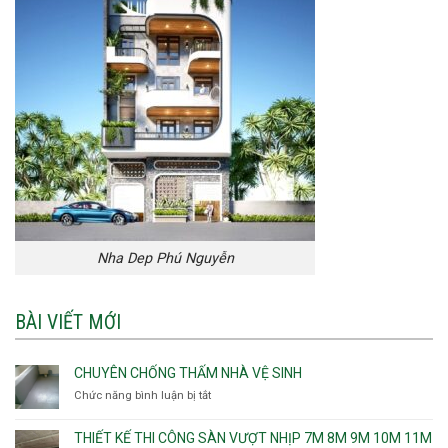
Nha Dep Phú Nguyễn
BÀI VIẾT MỚI
CHUYÊN CHỐNG THẤM NHÀ VỆ SINH
Chức năng bình luận bị tắt
ở
Chuyên
chống
THIẾT KẾ THI CÔNG SÀN VƯỢT NHỊP 7M 8M 9M 10M 11M
thấm