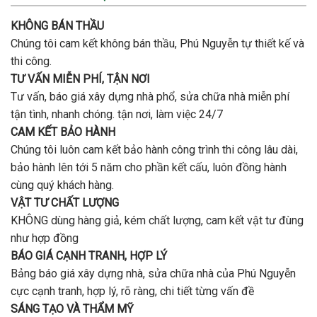
nhà
bao
trọn
nhiêu
KHÔNG BÁN THẦU
gói
tiền
uy
Chúng tôi cam kết không bán thầu, Phú Nguyễn tự thiết kế và
ở
tín,
Gò
thi công.
chất
Vấp
lượng?
TƯ VẤN MIỄN PHÍ, TẬN NƠI
?
Tư vấn, báo giá xây dựng nhà phổ, sửa chữa nhà miễn phí
tận tình, nhanh chóng. tận nơi, làm việc 24/7
CAM KẾT BẢO HÀNH
Chúng tôi luôn cam kết bảo hành công trình thi công lâu dài,
bảo hành lên tới 5 năm cho phần kết cấu, luôn đồng hành
cùng quý khách hàng.
VẬT TƯ CHẤT LƯỢNG
KHÔNG dùng hàng giả, kém chất lượng, cam kết vật tư đùng
như hợp đồng
BÁO GIÁ CẠNH TRANH, HỢP LÝ
Bảng báo giá xây dựng nhà, sửa chữa nhà của Phú Nguyễn
cực cạnh tranh, hợp lý, rõ ràng, chi tiết từng vấn đề
SÁNG TẠO VÀ THẨM MỸ