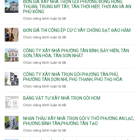
ĐƠN GIÁ XÂY NHÀ TRỌN GÓI PHƯỜNG ĐÔNG HƯNG
Quận
Xuân,
Mỹ
xây
THUẬN, TRUNG MỸ TÂY, TÂN THỚI HIỆP, THỚI AN VÀ AN
10,
Long
Tây,Bình
nhà
PHÚ ĐÔNG.
Phường
Bình,
Lợi
trọ
Bình
Tăng
Chức năng bình luận bị tắt
ở
Trung
trọn
Hưng,Diên
Nhơn
Đơn
gói
Hồng,
Phú,
giá
ĐƠN GIÁ THI CÔNG ÉP CỪ C VÂY CHỐNG SẠT ĐÀO HẦM
Vườn
Phước
xây
Chức năng bình luận bị tắt
ở
Lài
Long,
nhà
Đơn
Long
trọn
giá
Phước,
CÔNG TY XÂY NHÀ PHƯỜNG TÂN BÌNH, BẢY HIỀN, TÂN
gói
thi
Long
SƠN,TÂN HÒA, TÂN SƠN NHẤT
Phường
công
Trường,
Đông
Chức năng bình luận bị tắt
ở
ép
An
Hưng
Công
cừ
Khánh,
Thuận,
ty
CÔNG TY XÂY NHÀ TRỌN GÓI PHƯỜNG TÂN PHÚ,
C
Bình
Trung
xây
PHƯỜNG TÂN SƠN NHÌ, PHÚ THẠNH, PHÚ THỌ HÒA
vây
Trưng
Mỹ
nhà
chống
Chức năng bình luận bị tắt
ở
và
Tây,
Phường
sạt
Công
Cát
Tân
Tân
đào
ty
Lái
BẢNG VẬT TƯ XÂY NHÀ TRỌN GÓI HCM
Thới
Bình,
hầm
xây
Hiệp,
Chức năng bình luận bị tắt
Bảy
ở
nhà
Thới
Hiền,
Bảng
trọn
An
Tân
vật
NHẬN THẦU XÂY NHÀ TRỌN GÓI V THÔ PHƯỜNG AN LẠC,
gói
và
Sơn,Tân
tư
PHƯỜNG BÌNH TÂN,PHƯỜNG TÂN TẠO
Phường
An
Hòa,
xây
Tân
Phú
Chức năng bình luận bị tắt
ở
Tân
nhà
Phú,
Đông.
Nhận
Sơn
trọn
Phường