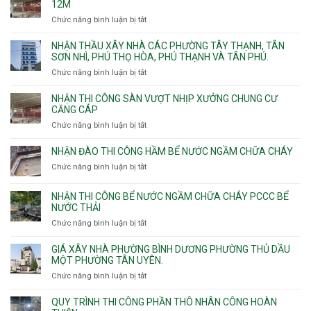
12M
nhà
Chức năng bình luận bị tắt
ở
vệ
Thiết
sinh
kế
NHẬN THẦU XÂY NHÀ CÁC PHƯỜNG TÂY THẠNH, TÂN
thi
SƠN NHÌ, PHÚ THỌ HÒA, PHÚ THẠNH VÀ TÂN PHÚ.
công
Chức năng bình luận bị tắt
ở
sàn
Nhận
vượt
thầu
NHẬN THI CÔNG SÀN VƯỢT NHỊP XƯỞNG CHUNG CƯ
nhịp
xây
CĂNG CÁP
7m
nhà
Chức năng bình luận bị tắt
ở
8m
các
Nhận
9m
phường
thi
10m
NHẬN ĐÀO THI CÔNG HẦM BỂ NƯỚC NGẦM CHỮA CHÁY
Tây
công
11m
Chức năng bình luận bị tắt
Thạnh,
ở
sàn
12m
Tân
Nhận
vượt
Sơn
đào
NHẬN THI CÔNG BỂ NƯỚC NGẦM CHỮA CHÁY PCCC BỂ
nhịp
Nhì,
thi
NƯỚC THẢI
xưởng
Phú
công
chung
Chức năng bình luận bị tắt
ở
Thọ
hầm
cư
Nhận
Hòa,
bể
căng
thi
GIÁ XÂY NHÀ PHƯỜNG BÌNH DƯƠNG PHƯỜNG THỦ DẦU
Phú
nước
cáp
công
MỘT PHƯỜNG TÂN UYÊN.
Thạnh
Ngầm
bể
và
chữa
Chức năng bình luận bị tắt
ở
nước
Tân
cháy
Giá
ngầm
Phú.
xây
QUY TRÌNH THI CÔNG PHẦN THÔ NHÂN CÔNG HOÀN
chữa