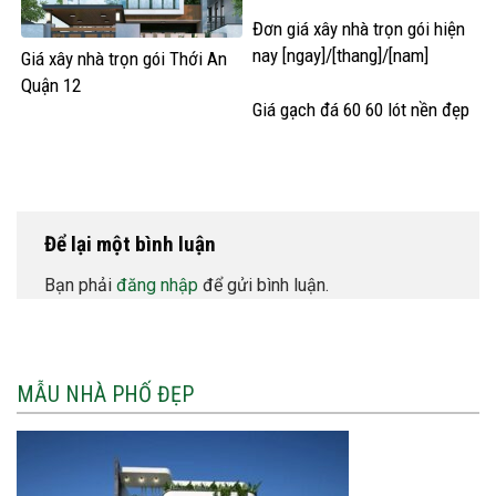
Đơn giá xây nhà trọn gói hiện
nay [ngay]/[thang]/[nam]
Giá xây nhà trọn gói Thới An
Quận 12
Giá gạch đá 60 60 lót nền đẹp
Để lại một bình luận
Bạn phải
đăng nhập
để gửi bình luận.
MẪU NHÀ PHỐ ĐẸP