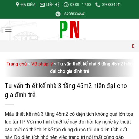
Bỏ
ĐỊA ĐIỂM
LIÊN HỆ
08:00 - 17:00
0988334641
qua
+84988334641
nội
dung
Đơn giá xây 
Trang chủ
»
VB pháp lý
»
Tư vấn thiết kế nhà 3 tầng 45m2 hiện
đại cho gia đình trẻ
Tư vấn thiết kế nhà 3 tầng 45m2 hiện đại cho
gia đình trẻ
Mẫu thiết kế nhà 3 tầng 45m2 có diện tích không quá lớn tọa
lạc tại TP. Với mô hình thiết kế này đòi hỏi tay nghề kỹ thuật
cao mới có thể thiết kế tận dụng được tối đa diện tích đất
này. Do diện tích nhỏ nên việc trang trí nội thất cũng gặp