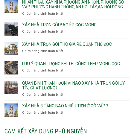
thầu
NHẬN THẦU XÂY NHÀ PHƯỜNG AN NHƠN, PHƯỜNG GÒ
Nhất
gói
Tân
xây
VẤP, PHƯỜNG HẠNH THÔNG,AN HỘI TÂY,AN HỘI ĐÔNG
HCM
Sơn
nhà
Chức năng bình luận bị tắt
ở
Nhì,
trọn
Nhận
Phú
gói
thầu
XÂY NHÀ TRỌN GÓI BAO ÉP CỌC MÓNG
Thạnh,
v
xây
Phú
Chức năng bình luận bị tắt
thô
ở
nhà
Thọ
Phường
Xây
Phường
Hòa
An
nhà
XÂY NHÀ TRỌN GÓI THÔ GIÁ RẺ QUẬN THỦ ĐỨC
An
Lạc,
trọn
Nhơn,
Chức năng bình luận bị tắt
ở
Phường
gói
Phường
Xây
Bình
bao
Gò
nhà
Tân,Phường
ép
LƯU Ý QUAN TRỌNG KHI THI CÔNG THÉP MÓNG CỌC
Vấp,
trọn
Tân
cọc
Phường
Chức năng bình luận bị tắt
ở
gói
Tạo
móng
Hạnh
Lưu
thô
Thông,An
ý
giá
QUẬN BÌNH THẠNH ĐƠN VỊ NÀO XÂY NHÀ TRỌN GÓI UY
Hội
quan
rẻ
TÍN, CHẤT LƯỢNG?
Tây,An
trọng
Quận
Chức năng bình luận bị tắt
ở
Hội
khi
Thủ
Quận
Đông
thi
Đức
Bình
XÂY NHÀ 3 TẦNG BAO NHIÊU TIỀN Ở GÒ VẤP ?
công
Thạnh
thép
Chức năng bình luận bị tắt
ở
đơn
móng
Xây
vị
cọc
nhà
nào
3
CAM KẾT XÂY DỰNG PHÚ NGUYỄN
xây
tầng