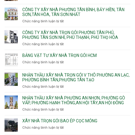
Đơn
Long
trọn
giá
Phước,
CÔNG TY XÂY NHÀ PHƯỜNG TÂN BÌNH, BẢY HIỀN, TÂN
gói
thi
Long
SƠN,TÂN HÒA, TÂN SƠN NHẤT
Phường
công
Trường,
Đông
Chức năng bình luận bị tắt
ở
ép
An
Hưng
Công
cừ
Khánh,
Thuận,
ty
CÔNG TY XÂY NHÀ TRỌN GÓI PHƯỜNG TÂN PHÚ,
C
Bình
Trung
xây
PHƯỜNG TÂN SƠN NHÌ, PHÚ THẠNH, PHÚ THỌ HÒA
vây
Trưng
Mỹ
nhà
chống
Chức năng bình luận bị tắt
ở
và
Tây,
Phường
sạt
Công
Cát
Tân
Tân
đào
ty
Lái
BẢNG VẬT TƯ XÂY NHÀ TRỌN GÓI HCM
Thới
Bình,
hầm
xây
Hiệp,
Chức năng bình luận bị tắt
Bảy
ở
nhà
Thới
Hiền,
Bảng
trọn
An
Tân
vật
NHẬN THẦU XÂY NHÀ TRỌN GÓI V THÔ PHƯỜNG AN LẠC,
gói
và
Sơn,Tân
tư
PHƯỜNG BÌNH TÂN,PHƯỜNG TÂN TẠO
Phường
An
Hòa,
xây
Tân
Phú
Chức năng bình luận bị tắt
ở
Tân
nhà
Phú,
Đông.
Nhận
Sơn
trọn
Phường
thầu
NHẬN THẦU XÂY NHÀ PHƯỜNG AN NHƠN, PHƯỜNG GÒ
Nhất
gói
Tân
xây
VẤP, PHƯỜNG HẠNH THÔNG,AN HỘI TÂY,AN HỘI ĐÔNG
HCM
Sơn
nhà
Chức năng bình luận bị tắt
ở
Nhì,
trọn
Nhận
Phú
gói
thầu
XÂY NHÀ TRỌN GÓI BAO ÉP CỌC MÓNG
Thạnh,
v
xây
Phú
Chức năng bình luận bị tắt
thô
ở
nhà
Thọ
Phường
Xây