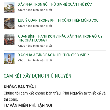
Phường
Hòa
An
nhà
XÂY NHÀ TRỌN GÓI THÔ GIÁ RẺ QUẬN THỦ ĐỨC
An
Lạc,
trọn
Nhơn,
Chức năng bình luận bị tắt
ở
Phường
gói
Phường
Xây
Bình
bao
Gò
nhà
Tân,Phường
ép
LƯU Ý QUAN TRỌNG KHI THI CÔNG THÉP MÓNG CỌC
Vấp,
trọn
Tân
cọc
Phường
Chức năng bình luận bị tắt
ở
gói
Tạo
móng
Hạnh
Lưu
thô
Thông,An
ý
giá
QUẬN BÌNH THẠNH ĐƠN VỊ NÀO XÂY NHÀ TRỌN GÓI UY
Hội
quan
rẻ
TÍN, CHẤT LƯỢNG?
Tây,An
trọng
Quận
Chức năng bình luận bị tắt
ở
Hội
khi
Thủ
Quận
Đông
thi
Đức
Bình
XÂY NHÀ 3 TẦNG BAO NHIÊU TIỀN Ở GÒ VẤP ?
công
Thạnh
thép
Chức năng bình luận bị tắt
ở
đơn
móng
Xây
vị
cọc
nhà
nào
3
CAM KẾT XÂY DỰNG PHÚ NGUYỄN
xây
tầng
nhà
bao
trọn
nhiêu
KHÔNG BÁN THẦU
gói
tiền
uy
Chúng tôi cam kết không bán thầu, Phú Nguyễn tự thiết kế và
ở
tín,
Gò
thi công.
chất
Vấp
lượng?
TƯ VẤN MIỄN PHÍ, TẬN NƠI
?