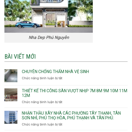
Nha Dep Phú Nguyễn
BÀI VIẾT MỚI
CHUYÊN CHỐNG THẤM NHÀ VỆ SINH
Chức năng bình luận bị tắt
ở
Chuyên
chống
THIẾT KẾ THI CÔNG SÀN VƯỢT NHỊP 7M 8M 9M 10M 11M
thấm
12M
nhà
Chức năng bình luận bị tắt
ở
vệ
Thiết
sinh
kế
NHẬN THẦU XÂY NHÀ CÁC PHƯỜNG TÂY THẠNH, TÂN
thi
SƠN NHÌ, PHÚ THỌ HÒA, PHÚ THẠNH VÀ TÂN PHÚ.
công
Chức năng bình luận bị tắt
ở
sàn
Nhận