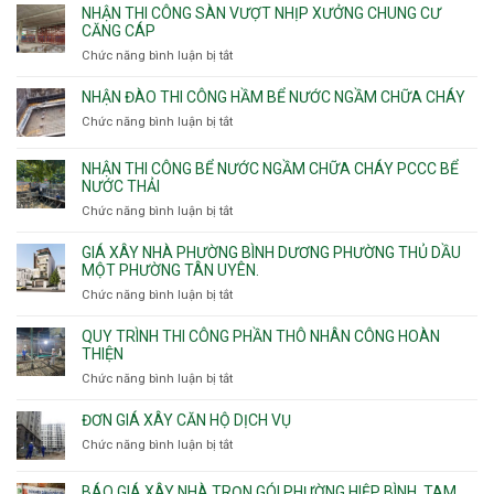
vượt
thầu
NHẬN THI CÔNG SÀN VƯỢT NHỊP XƯỞNG CHUNG CƯ
nhịp
xây
CĂNG CÁP
7m
nhà
Chức năng bình luận bị tắt
ở
8m
các
Nhận
9m
phường
thi
10m
NHẬN ĐÀO THI CÔNG HẦM BỂ NƯỚC NGẦM CHỮA CHÁY
Tây
công
11m
Chức năng bình luận bị tắt
Thạnh,
ở
sàn
12m
Tân
Nhận
vượt
Sơn
đào
NHẬN THI CÔNG BỂ NƯỚC NGẦM CHỮA CHÁY PCCC BỂ
nhịp
Nhì,
thi
NƯỚC THẢI
xưởng
Phú
công
chung
Chức năng bình luận bị tắt
ở
Thọ
hầm
cư
Nhận
Hòa,
bể
căng
thi
GIÁ XÂY NHÀ PHƯỜNG BÌNH DƯƠNG PHƯỜNG THỦ DẦU
Phú
nước
cáp
công
MỘT PHƯỜNG TÂN UYÊN.
Thạnh
Ngầm
bể
và
chữa
Chức năng bình luận bị tắt
ở
nước
Tân
cháy
Giá
ngầm
Phú.
xây
QUY TRÌNH THI CÔNG PHẦN THÔ NHÂN CÔNG HOÀN
chữa
nhà
THIỆN
cháy
Phường
Chức năng bình luận bị tắt
ở
pccc
Bình
Quy
bể
Dương
trình
nước
ĐƠN GIÁ XÂY CĂN HỘ DỊCH VỤ
Phường
thi
thải
Chức năng bình luận bị tắt
Thủ
ở
công
Dầu
Đơn
phần
Một
giá
BÁO GIÁ XÂY NHÀ TRỌN GÓI PHƯỜNG HIỆP BÌNH, TAM
thô