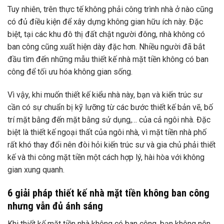
Tuy nhiên, trên thực tế không phải công trình nhà ở nào cũng
có đủ điều kiện để xây dựng không gian hữu ích này. Đặc
biệt, tại các khu đô thị đất chật người đông, nhà không có
ban công cũng xuất hiện dày đặc hơn. Nhiều người đã bắt
đầu tìm đến những mẫu thiết kế nhà mặt tiền không có ban
công để tối ưu hóa không gian sống.
Vì vậy, khi muốn thiết kế kiểu nhà này, bạn và kiến ​​trúc sư
cần có sự chuẩn bị kỹ lưỡng từ các bước thiết kế bản vẽ, bố
trí mặt bằng đến mặt bằng sử dụng,… của cả ngôi nhà. Đặc
biệt là thiết kế ngoại thất của ngôi nhà, vì mặt tiền nhà phố
rất khó thay đổi nên đòi hỏi kiến ​​trúc sư và gia chủ phải thiết
kế và thi công mặt tiền một cách hợp lý, hài hòa với không
gian xung quanh.
6 giải pháp thiết kế nhà mặt tiền không ban công
nhưng vẫn đủ ánh sáng
Khi thiết kế mặt tiền nhà không có ban công, bạn không nên