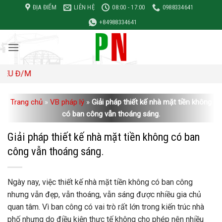
Bỏ
ĐỊA ĐIỂM
LIÊN HỆ
08:00 - 17:00
0988334641
qua
+84988334641
nội
dung
Đơn g
Trang chủ
»
VB pháp lý
»
Giải pháp thiết kế nhà mặt tiền không
có ban công vẫn thoáng sáng.
Giải pháp thiết kế nhà mặt tiền không có ban
công vẫn thoáng sáng.
Ngày nay, việc thiết kế nhà mặt tiền không có ban công
nhưng vẫn đẹp, vẫn thoáng, vẫn sáng được nhiều gia chủ
quan tâm. Vì ban công có vai trò rất lớn trong kiến ​​trúc nhà
phố nhưng do điều kiện thực tế không cho phép nên nhiều