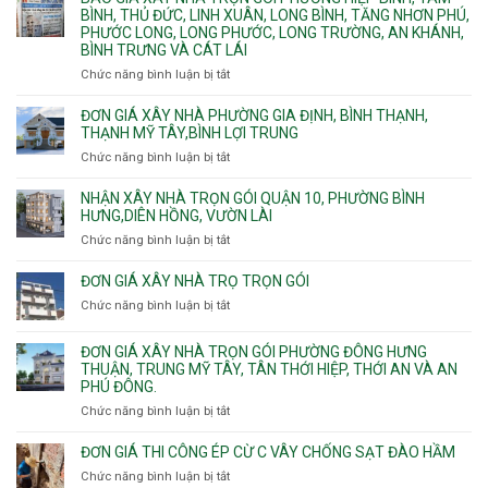
Phường
xây
BÌNH, THỦ ĐỨC, LINH XUÂN, LONG BÌNH, TĂNG NHƠN PHÚ,
nhân
Tân
căn
PHƯỚC LONG, LONG PHƯỚC, LONG TRƯỜNG, AN KHÁNH,
công
Uyên.
hộ
BÌNH TRƯNG VÀ CÁT LÁI
hoàn
dịch
thiện
Chức năng bình luận bị tắt
ở
vụ
Báo
giá
ĐƠN GIÁ XÂY NHÀ PHƯỜNG GIA ĐỊNH, BÌNH THẠNH,
xây
THẠNH MỸ TÂY,BÌNH LỢI TRUNG
nhà
Chức năng bình luận bị tắt
ở
trọn
Đơn
gói
giá
NHẬN XÂY NHÀ TRỌN GÓI QUẬN 10, PHƯỜNG BÌNH
Phường
xây
HƯNG,DIÊN HỒNG, VƯỜN LÀI
Hiệp
nhà
Chức năng bình luận bị tắt
ở
Bình,
phường
Nhận
Tam
Gia
xây
Bình,
ĐƠN GIÁ XÂY NHÀ TRỌ TRỌN GÓI
Định,
nhà
Thủ
Chức năng bình luận bị tắt
Bình
ở
trọn
Đức,
Thạnh,
Đơn
gói
Linh
Thạnh
giá
ĐƠN GIÁ XÂY NHÀ TRỌN GÓI PHƯỜNG ĐÔNG HƯNG
Quận
Xuân,
Mỹ
xây
THUẬN, TRUNG MỸ TÂY, TÂN THỚI HIỆP, THỚI AN VÀ AN
10,
Long
Tây,Bình
nhà
PHÚ ĐÔNG.
Phường
Bình,
Lợi
trọ
Bình
Tăng
Chức năng bình luận bị tắt
ở
Trung
trọn
Hưng,Diên
Nhơn
Đơn
gói
Hồng,
Phú,
giá
ĐƠN GIÁ THI CÔNG ÉP CỪ C VÂY CHỐNG SẠT ĐÀO HẦM
Vườn
Phước
xây
Chức năng bình luận bị tắt
ở
Lài
Long,
nhà