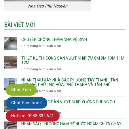
Nha Dep Phú Nguyễn
BÀI VIẾT MỚI
CHUYÊN CHỐNG THẤM NHÀ VỆ SINH
Chức năng bình luận bị tắt
ở
Chuyên
chống
THIẾT KẾ THI CÔNG SÀN VƯỢT NHỊP 7M 8M 9M 10M 11M
thấm
12M
nhà
Chức năng bình luận bị tắt
ở
vệ
Thiết
sinh
kế
NHẬN THẦU XÂY NHÀ CÁC PHƯỜNG TÂY THẠNH, TÂN
thi
SƠN NHÌ, PHÚ THỌ HÒA, PHÚ THẠNH VÀ TÂN PHÚ.
công
Chat Zalo
Chức năng bình luận bị tắt
ở
sàn
Nhận
vượt
thầu
NHẬN THI CÔNG SÀN VƯỢT NHỊP XƯỞNG CHUNG CƯ
Chat Facebook
nhịp
xây
CĂNG CÁP
7m
nhà
Chức năng bình luận bị tắt
ở
8m
Hotline: 0988.334.641
các
Nhận
9m
phường
thi
10m
NHẬN ĐÀO THI CÔNG HẦM BỂ NƯỚC NGẦM CHỮA CHÁY
Tây
công
11m