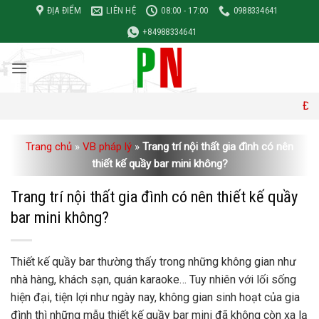
Bỏ
ĐỊA ĐIỂM
LIÊN HỆ
08:00 - 17:00
0988334641
qua
+84988334641
nội
dung
Đơn giá xây d
Trang chủ
»
VB pháp lý
»
Trang trí nội thất gia đình có nên
thiết kế quầy bar mini không?
Trang trí nội thất gia đình có nên thiết kế quầy
bar mini không?
Thiết kế quầy bar thường thấy trong những không gian như
nhà hàng, khách sạn, quán karaoke… Tuy nhiên với lối sống
hiện đại, tiện lợi như ngày nay, không gian sinh hoạt của gia
đình thì những mẫu thiết kế quầy bar mini đã không còn xa lạ