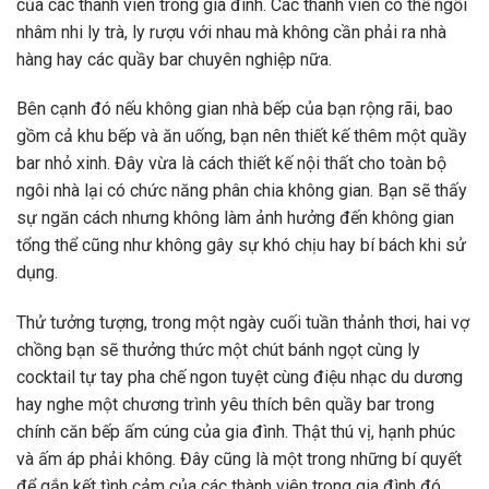
của các thành viên trong gia đình. Các thành viên có thể ngồi
nhâm nhi ly trà, ly rượu với nhau mà không cần phải ra nhà
hàng hay các quầy bar chuyên nghiệp nữa.
Bên cạnh đó nếu không gian nhà bếp của bạn rộng rãi, bao
gồm cả khu bếp và ăn uống, bạn nên thiết kế thêm một quầy
bar nhỏ xinh. Đây vừa là cách thiết kế nội thất cho toàn bộ
ngôi nhà lại có chức năng phân chia không gian. Bạn sẽ thấy
sự ngăn cách nhưng không làm ảnh hưởng đến không gian
tổng thể cũng như không gây sự khó chịu hay bí bách khi sử
dụng.
Thử tưởng tượng, trong một ngày cuối tuần thảnh thơi, hai vợ
chồng bạn sẽ thưởng thức một chút bánh ngọt cùng ly
cocktail tự tay pha chế ngon tuyệt cùng điệu nhạc du dương
hay nghe một chương trình yêu thích bên quầy bar trong
chính căn bếp ấm cúng của gia đình. Thật thú vị, hạnh phúc
và ấm áp phải không. Đây cũng là một trong những bí quyết
để gắn kết tình cảm của các thành viên trong gia đình đó.