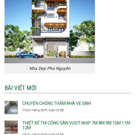
Nha Dep Phú Nguyễn
BÀI VIẾT MỚI
CHUYÊN CHỐNG THẤM NHÀ VỆ SINH
Chức năng bình luận bị tắt
ở
Chuyên
chống
THIẾT KẾ THI CÔNG SÀN VƯỢT NHỊP 7M 8M 9M 10M 11M
thấm
12M
nhà
Chức năng bình luận bị tắt
ở