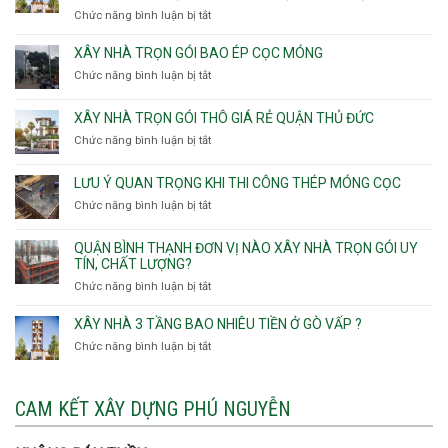
Sơn
nhà
Chức năng bình luận bị tắt
ở
Nhì,
trọn
Nhận
Phú
gói
thầu
XÂY NHÀ TRỌN GÓI BAO ÉP CỌC MÓNG
Thạnh,
v
xây
Phú
Chức năng bình luận bị tắt
thô
ở
nhà
Thọ
Phường
Xây
Phường
Hòa
An
nhà
XÂY NHÀ TRỌN GÓI THÔ GIÁ RẺ QUẬN THỦ ĐỨC
An
Lạc,
trọn
Nhơn,
Chức năng bình luận bị tắt
ở
Phường
gói
Phường
Xây
Bình
bao
Gò
nhà
Tân,Phường
ép
LƯU Ý QUAN TRỌNG KHI THI CÔNG THÉP MÓNG CỌC
Vấp,
trọn
Tân
cọc
Phường
Chức năng bình luận bị tắt
ở
gói
Tạo
móng
Hạnh
Lưu
thô
Thông,An
ý
giá
QUẬN BÌNH THẠNH ĐƠN VỊ NÀO XÂY NHÀ TRỌN GÓI UY
Hội
quan
rẻ
TÍN, CHẤT LƯỢNG?
Tây,An
trọng
Quận
Chức năng bình luận bị tắt
ở
Hội
khi
Thủ
Quận
Đông
thi
Đức
Bình
XÂY NHÀ 3 TẦNG BAO NHIÊU TIỀN Ở GÒ VẤP ?
công
Thạnh
thép
Chức năng bình luận bị tắt
ở
đơn
móng
Xây
vị
cọc
nhà
nào
3
CAM KẾT XÂY DỰNG PHÚ NGUYỄN
xây
tầng
nhà
bao
trọn