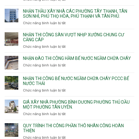
vệ
Thiết
sinh
kế
NHẬN THẦU XÂY NHÀ CÁC PHƯỜNG TÂY THẠNH, TÂN
thi
SƠN NHÌ, PHÚ THỌ HÒA, PHÚ THẠNH VÀ TÂN PHÚ.
công
Chức năng bình luận bị tắt
ở
sàn
Nhận
vượt
thầu
NHẬN THI CÔNG SÀN VƯỢT NHỊP XƯỞNG CHUNG CƯ
nhịp
xây
CĂNG CÁP
7m
nhà
Chức năng bình luận bị tắt
ở
8m
các
Nhận
9m
phường
thi
10m
NHẬN ĐÀO THI CÔNG HẦM BỂ NƯỚC NGẦM CHỮA CHÁY
Tây
công
11m
Chức năng bình luận bị tắt
Thạnh,
ở
sàn
12m
Tân
Nhận
vượt
Sơn
đào
NHẬN THI CÔNG BỂ NƯỚC NGẦM CHỮA CHÁY PCCC BỂ
nhịp
Nhì,
thi
NƯỚC THẢI
xưởng
Phú
công
chung
Chức năng bình luận bị tắt
ở
Thọ
hầm
cư
Nhận
Hòa,
bể
căng
thi
GIÁ XÂY NHÀ PHƯỜNG BÌNH DƯƠNG PHƯỜNG THỦ DẦU
Phú
nước
cáp
công
MỘT PHƯỜNG TÂN UYÊN.
Thạnh
Ngầm
bể
và
chữa
Chức năng bình luận bị tắt
ở
nước
Tân
cháy
Giá
ngầm
Phú.
xây
QUY TRÌNH THI CÔNG PHẦN THÔ NHÂN CÔNG HOÀN
chữa
nhà
THIỆN
cháy
Phường
Chức năng bình luận bị tắt
ở
pccc