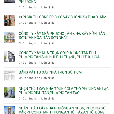
Tây,Bình
nhà
PHÚ ĐÔNG.
Phường
Bình,
Lợi
trọ
Bình
Tăng
Chức năng bình luận bị tắt
ở
Trung
trọn
Hưng,Diên
Nhơn
Đơn
gói
Hồng,
Phú,
giá
ĐƠN GIÁ THI CÔNG ÉP CỪ C VÂY CHỐNG SẠT ĐÀO HẦM
Vườn
Phước
xây
Chức năng bình luận bị tắt
ở
Lài
Long,
nhà
Đơn
Long
trọn
giá
Phước,
CÔNG TY XÂY NHÀ PHƯỜNG TÂN BÌNH, BẢY HIỀN, TÂN
gói
thi
Long
SƠN,TÂN HÒA, TÂN SƠN NHẤT
Phường
công
Trường,
Đông
Chức năng bình luận bị tắt
ở
ép
An
Hưng
Công
cừ
Khánh,
Thuận,
ty
CÔNG TY XÂY NHÀ TRỌN GÓI PHƯỜNG TÂN PHÚ,
C
Bình
Trung
xây
PHƯỜNG TÂN SƠN NHÌ, PHÚ THẠNH, PHÚ THỌ HÒA
vây
Trưng
Mỹ
nhà
chống
Chức năng bình luận bị tắt
ở
và
Tây,
Phường
sạt
Công
Cát
Tân
Tân
đào
ty
Lái
BẢNG VẬT TƯ XÂY NHÀ TRỌN GÓI HCM
Thới
Bình,
hầm
xây
Hiệp,
Chức năng bình luận bị tắt
Bảy
ở
nhà
Thới
Hiền,
Bảng
trọn
An
Tân
vật
NHẬN THẦU XÂY NHÀ TRỌN GÓI V THÔ PHƯỜNG AN LẠC,
gói
và
Sơn,Tân
tư
PHƯỜNG BÌNH TÂN,PHƯỜNG TÂN TẠO
Phường
An
Hòa,
xây
Tân
Phú
Chức năng bình luận bị tắt
ở
Tân
nhà
Phú,
Đông.
Nhận
Sơn
trọn
Phường
thầu
NHẬN THẦU XÂY NHÀ PHƯỜNG AN NHƠN, PHƯỜNG GÒ
Nhất
gói
Tân
xây
VẤP, PHƯỜNG HẠNH THÔNG,AN HỘI TÂY,AN HỘI ĐÔNG
HCM