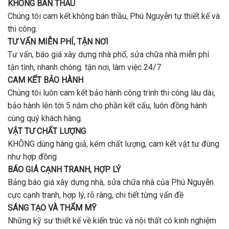
nhiêu
KHÔNG BÁN THẦU
gói
tiền
uy
Chúng tôi cam kết không bán thầu, Phú Nguyễn tự thiết kế và
ở
tín,
Gò
thi công.
chất
Vấp
lượng?
TƯ VẤN MIỄN PHÍ, TẬN NƠI
?
Tư vấn, báo giá xây dựng nhà phổ, sửa chữa nhà miễn phí
tận tình, nhanh chóng. tận nơi, làm việc 24/7
CAM KẾT BẢO HÀNH
Chúng tôi luôn cam kết bảo hành công trình thi công lâu dài,
bảo hành lên tới 5 năm cho phần kết cấu, luôn đồng hành
cùng quý khách hàng.
VẬT TƯ CHẤT LƯỢNG
KHÔNG dùng hàng giả, kém chất lượng, cam kết vật tư đùng
như hợp đồng
BÁO GIÁ CẠNH TRANH, HỢP LÝ
Bảng báo giá xây dựng nhà, sửa chữa nhà của Phú Nguyễn
cực cạnh tranh, hợp lý, rõ ràng, chi tiết từng vấn đề
SÁNG TẠO VÀ THẨM MỸ
Những kỹ sư thiết kế về kiến trúc và nội thất có kinh nghiệm