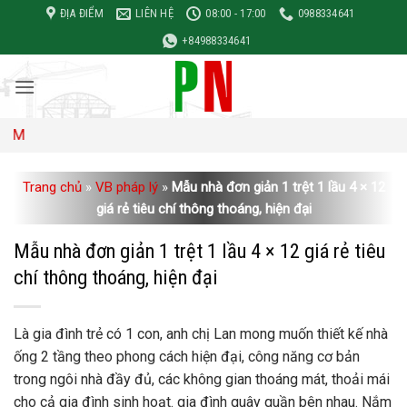
Bỏ
ĐỊA ĐIỂM
LIÊN HỆ
08:00 - 17:00
0988334641
qua
+84988334641
nội
dung
Đơn giá 
Trang chủ
»
VB pháp lý
»
Mẫu nhà đơn giản 1 trệt 1 lầu 4 × 12
giá rẻ tiêu chí thông thoáng, hiện đại
Mẫu nhà đơn giản 1 trệt 1 lầu 4 × 12 giá rẻ tiêu
chí thông thoáng, hiện đại
Là gia đình trẻ có 1 con, anh chị Lan mong muốn thiết kế nhà
ống 2 tầng theo phong cách hiện đại, công năng cơ bản
trong ngôi nhà đầy đủ, các không gian thoáng mát, thoải mái
cho cả gia đình sinh hoạt. gia đình quây quần bên nhau. Nắm