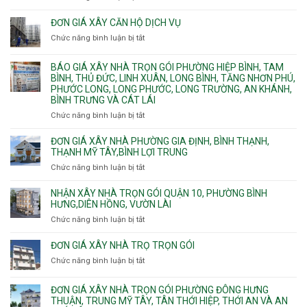
Bình
Quy
bể
Dương
trình
nước
ĐƠN GIÁ XÂY CĂN HỘ DỊCH VỤ
Phường
thi
thải
Chức năng bình luận bị tắt
Thủ
ở
công
Dầu
Đơn
phần
Một
giá
BÁO GIÁ XÂY NHÀ TRỌN GÓI PHƯỜNG HIỆP BÌNH, TAM
thô
Phường
xây
BÌNH, THỦ ĐỨC, LINH XUÂN, LONG BÌNH, TĂNG NHƠN PHÚ,
nhân
Tân
căn
PHƯỚC LONG, LONG PHƯỚC, LONG TRƯỜNG, AN KHÁNH,
công
Uyên.
hộ
BÌNH TRƯNG VÀ CÁT LÁI
hoàn
dịch
thiện
Chức năng bình luận bị tắt
ở
vụ
Báo
giá
ĐƠN GIÁ XÂY NHÀ PHƯỜNG GIA ĐỊNH, BÌNH THẠNH,
xây
THẠNH MỸ TÂY,BÌNH LỢI TRUNG
nhà
Chức năng bình luận bị tắt
ở
trọn
Đơn
gói
giá
NHẬN XÂY NHÀ TRỌN GÓI QUẬN 10, PHƯỜNG BÌNH
Phường
xây
HƯNG,DIÊN HỒNG, VƯỜN LÀI
Hiệp
nhà
Chức năng bình luận bị tắt
ở
Bình,
phường
Nhận
Tam
Gia
xây
Bình,
ĐƠN GIÁ XÂY NHÀ TRỌ TRỌN GÓI
Định,
nhà
Thủ
Chức năng bình luận bị tắt
Bình
ở
trọn
Đức,
Thạnh,
Đơn
gói
Linh
Thạnh
giá
ĐƠN GIÁ XÂY NHÀ TRỌN GÓI PHƯỜNG ĐÔNG HƯNG
Quận
Xuân,
Mỹ
xây
THUẬN, TRUNG MỸ TÂY, TÂN THỚI HIỆP, THỚI AN VÀ AN
10,
Long