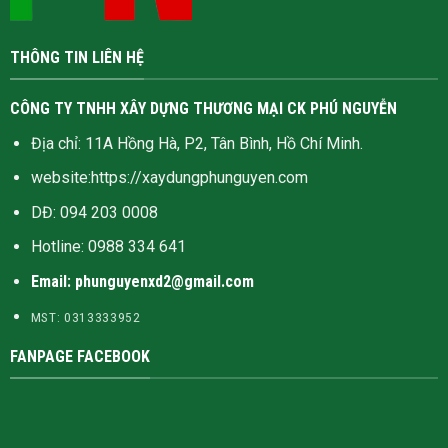
THÔNG TIN LIÊN HỆ
CÔNG TY TNHH XÂY DỰNG THƯƠNG MẠI CK PHÚ NGUYỄN
Địa chỉ: 11A Hồng Hà, P2, Tân Bình, Hồ Chí Minh.
website:
https://xaydungphunguyen.com
DĐ: 094 203 0008
Hotline:
0988 334 641
Email: phunguyenxd2@gmail.com
MST: 0313333952
FANPAGE FACEBOOK