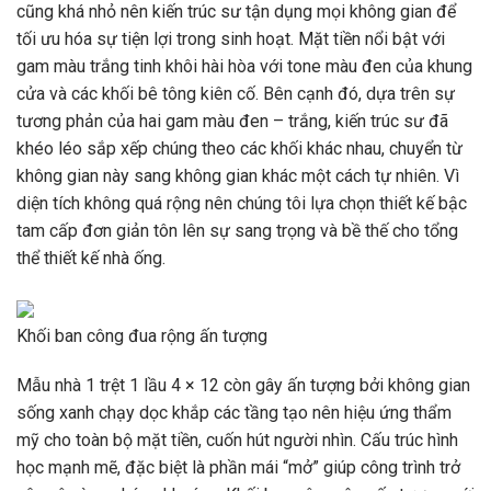
cũng khá nhỏ nên kiến ​​trúc sư tận dụng mọi không gian để
tối ưu hóa sự tiện lợi trong sinh hoạt. Mặt tiền nổi bật với
gam màu trắng tinh khôi hài hòa với tone màu đen của khung
cửa và các khối bê tông kiên cố. Bên cạnh đó, dựa trên sự
tương phản của hai gam màu đen – trắng, kiến ​​trúc sư đã
khéo léo sắp xếp chúng theo các khối khác nhau, chuyển từ
không gian này sang không gian khác một cách tự nhiên. Vì
diện tích không quá rộng nên chúng tôi lựa chọn thiết kế bậc
tam cấp đơn giản tôn lên sự sang trọng và bề thế cho tổng
thể thiết kế nhà ống.
Khối ban công đua rộng ấn tượng
Mẫu nhà 1 trệt 1 lầu 4 × 12 còn gây ấn tượng bởi không gian
sống xanh chạy dọc khắp các tầng tạo nên hiệu ứng thẩm
mỹ cho toàn bộ mặt tiền, cuốn hút người nhìn. Cấu trúc hình
học mạnh mẽ, đặc biệt là phần mái “mở” giúp công trình trở