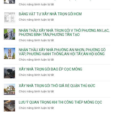
Trưng
Mỹ
nhà
chống
Chức năng bình luận bị tắt
ở
và
Tây,
Phường
sạt
Công
Cát
Tân
Tân
đào
ty
Lái
BẢNG VẬT TƯ XÂY NHÀ TRỌN GÓI HCM
Thới
Bình,
hầm
xây
Hiệp,
Chức năng bình luận bị tắt
Bảy
ở
nhà
Thới
Hiền,
Bảng
trọn
An
Tân
vật
NHẬN THẦU XÂY NHÀ TRỌN GÓI V THÔ PHƯỜNG AN LẠC,
gói
và
Sơn,Tân
tư
PHƯỜNG BÌNH TÂN,PHƯỜNG TÂN TẠO
Phường
An
Hòa,
xây
Tân
Phú
Chức năng bình luận bị tắt
ở
Tân
nhà
Phú,
Đông.
Nhận
Sơn
trọn
Phường
thầu
NHẬN THẦU XÂY NHÀ PHƯỜNG AN NHƠN, PHƯỜNG GÒ
Nhất
gói
Tân
xây
VẤP, PHƯỜNG HẠNH THÔNG,AN HỘI TÂY,AN HỘI ĐÔNG
HCM
Sơn
nhà
Chức năng bình luận bị tắt
ở
Nhì,
trọn
Nhận
Phú
gói
thầu
XÂY NHÀ TRỌN GÓI BAO ÉP CỌC MÓNG
Thạnh,
v
xây
Phú
Chức năng bình luận bị tắt
thô
ở
nhà
Thọ
Phường
Xây
Phường
Hòa
An
nhà
XÂY NHÀ TRỌN GÓI THÔ GIÁ RẺ QUẬN THỦ ĐỨC
An
Lạc,
trọn
Nhơn,
Chức năng bình luận bị tắt
ở
Phường
gói
Phường
Xây
Bình
bao
Gò
nhà
Tân,Phường
ép
LƯU Ý QUAN TRỌNG KHI THI CÔNG THÉP MÓNG CỌC
Vấp,
trọn
Tân
cọc
Phường
Chức năng bình luận bị tắt
ở
gói
Tạo
móng
Hạnh
Lưu
thô