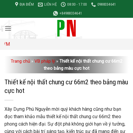
Bỏ
ĐỊA ĐIỂM
LIÊN HỆ
08:00 - 17:00
0988334641
qua
+84988334641
nội
dung
Đơn gi
Trang chủ
»
VB pháp lý
»
Thiết kế nội thất chung cư 66m2
theo bảng màu cực hot
Thiết kế nội thất chung cư 66m2 theo bảng màu
cực hot
Xây Dựng Phú Nguyễn mời quý khách hàng cũng như bạn
đọc tham khảo mẫu thiết kế nội thất chung cư 66m2 theo
phong cách hiện đại. Sự đột phá không giới hạn về ý tưởng,
cùng với cách bài trí sáng tạo, kiến ​​trúc sư đã mang đến sự