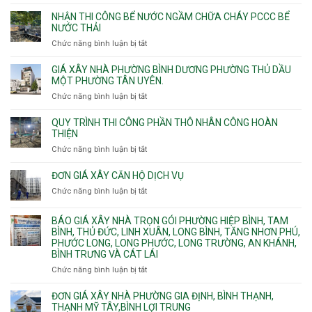
vượt
Sơn
đào
NHẬN THI CÔNG BỂ NƯỚC NGẦM CHỮA CHÁY PCCC BỂ
nhịp
Nhì,
thi
NƯỚC THẢI
xưởng
Phú
công
chung
Chức năng bình luận bị tắt
ở
Thọ
hầm
cư
Nhận
Hòa,
bể
căng
thi
GIÁ XÂY NHÀ PHƯỜNG BÌNH DƯƠNG PHƯỜNG THỦ DẦU
Phú
nước
cáp
công
MỘT PHƯỜNG TÂN UYÊN.
Thạnh
Ngầm
bể
và
chữa
Chức năng bình luận bị tắt
ở
nước
Tân
cháy
Giá
ngầm
Phú.
xây
QUY TRÌNH THI CÔNG PHẦN THÔ NHÂN CÔNG HOÀN
chữa
nhà
THIỆN
cháy
Phường
Chức năng bình luận bị tắt
ở
pccc
Bình
Quy
bể
Dương
trình
nước
ĐƠN GIÁ XÂY CĂN HỘ DỊCH VỤ
Phường
thi
thải
Chức năng bình luận bị tắt
Thủ
ở
công
Dầu
Đơn
phần
Một
giá
BÁO GIÁ XÂY NHÀ TRỌN GÓI PHƯỜNG HIỆP BÌNH, TAM
thô
Phường
xây
BÌNH, THỦ ĐỨC, LINH XUÂN, LONG BÌNH, TĂNG NHƠN PHÚ,
nhân
Tân
căn
PHƯỚC LONG, LONG PHƯỚC, LONG TRƯỜNG, AN KHÁNH,
công
Uyên.
hộ
BÌNH TRƯNG VÀ CÁT LÁI
hoàn
dịch
thiện
Chức năng bình luận bị tắt
ở
vụ
Báo
giá
ĐƠN GIÁ XÂY NHÀ PHƯỜNG GIA ĐỊNH, BÌNH THẠNH,
xây
THẠNH MỸ TÂY,BÌNH LỢI TRUNG