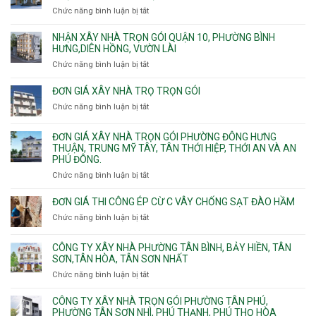
nhà
Chức năng bình luận bị tắt
ở
trọn
Đơn
gói
giá
NHẬN XÂY NHÀ TRỌN GÓI QUẬN 10, PHƯỜNG BÌNH
Phường
xây
HƯNG,DIÊN HỒNG, VƯỜN LÀI
Hiệp
nhà
Chức năng bình luận bị tắt
ở
Bình,
phường
Nhận
Tam
Gia
xây
Bình,
ĐƠN GIÁ XÂY NHÀ TRỌ TRỌN GÓI
Định,
nhà
Thủ
Chức năng bình luận bị tắt
Bình
ở
trọn
Đức,
Thạnh,
Đơn
gói
Linh
Thạnh
giá
ĐƠN GIÁ XÂY NHÀ TRỌN GÓI PHƯỜNG ĐÔNG HƯNG
Quận
Xuân,
Mỹ
xây
THUẬN, TRUNG MỸ TÂY, TÂN THỚI HIỆP, THỚI AN VÀ AN
10,
Long
Tây,Bình
nhà
PHÚ ĐÔNG.
Phường
Bình,
Lợi
trọ
Bình
Tăng
Chức năng bình luận bị tắt
ở
Trung
trọn
Hưng,Diên
Nhơn
Đơn
gói
Hồng,
Phú,
giá
ĐƠN GIÁ THI CÔNG ÉP CỪ C VÂY CHỐNG SẠT ĐÀO HẦM
Vườn
Phước
xây
Chức năng bình luận bị tắt
ở
Lài
Long,
nhà
Đơn
Long
trọn
giá
Phước,
CÔNG TY XÂY NHÀ PHƯỜNG TÂN BÌNH, BẢY HIỀN, TÂN
gói
thi
Long
SƠN,TÂN HÒA, TÂN SƠN NHẤT
Phường
công
Trường,
Đông
Chức năng bình luận bị tắt
ở
ép
An
Hưng
Công
cừ
Khánh,
Thuận,
ty
CÔNG TY XÂY NHÀ TRỌN GÓI PHƯỜNG TÂN PHÚ,
C
Bình
Trung
xây
PHƯỜNG TÂN SƠN NHÌ, PHÚ THẠNH, PHÚ THỌ HÒA
vây