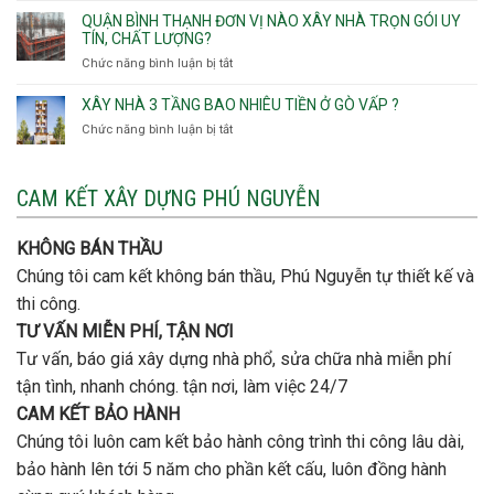
Thông,An
ý
giá
QUẬN BÌNH THẠNH ĐƠN VỊ NÀO XÂY NHÀ TRỌN GÓI UY
Hội
quan
rẻ
TÍN, CHẤT LƯỢNG?
Tây,An
trọng
Quận
Chức năng bình luận bị tắt
ở
Hội
khi
Thủ
Quận
Đông
thi
Đức
Bình
XÂY NHÀ 3 TẦNG BAO NHIÊU TIỀN Ở GÒ VẤP ?
công
Thạnh
thép
Chức năng bình luận bị tắt
ở
đơn
móng
Xây
vị
cọc
nhà
nào
3
CAM KẾT XÂY DỰNG PHÚ NGUYỄN
xây
tầng
nhà
bao
trọn
nhiêu
KHÔNG BÁN THẦU
gói
tiền
uy
Chúng tôi cam kết không bán thầu, Phú Nguyễn tự thiết kế và
ở
tín,
Gò
thi công.
chất
Vấp
lượng?
TƯ VẤN MIỄN PHÍ, TẬN NƠI
?
Tư vấn, báo giá xây dựng nhà phổ, sửa chữa nhà miễn phí
tận tình, nhanh chóng. tận nơi, làm việc 24/7
CAM KẾT BẢO HÀNH
Chúng tôi luôn cam kết bảo hành công trình thi công lâu dài,
bảo hành lên tới 5 năm cho phần kết cấu, luôn đồng hành