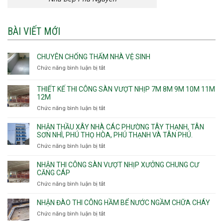
BÀI VIẾT MỚI
CHUYÊN CHỐNG THẤM NHÀ VỆ SINH
Chức năng bình luận bị tắt
ở
Chuyên
chống
THIẾT KẾ THI CÔNG SÀN VƯỢT NHỊP 7M 8M 9M 10M 11M
thấm
12M
nhà
Chức năng bình luận bị tắt
ở
vệ
Thiết
sinh
kế
NHẬN THẦU XÂY NHÀ CÁC PHƯỜNG TÂY THẠNH, TÂN
thi
SƠN NHÌ, PHÚ THỌ HÒA, PHÚ THẠNH VÀ TÂN PHÚ.
công
Chức năng bình luận bị tắt
ở
sàn
Nhận
vượt
thầu
NHẬN THI CÔNG SÀN VƯỢT NHỊP XƯỞNG CHUNG CƯ
nhịp
xây
CĂNG CÁP
7m
nhà
Chức năng bình luận bị tắt
ở
8m
các
Nhận
9m
phường
thi
10m
NHẬN ĐÀO THI CÔNG HẦM BỂ NƯỚC NGẦM CHỮA CHÁY
Tây
công
11m
Chức năng bình luận bị tắt
Thạnh,
ở
sàn
12m
Tân
Nhận