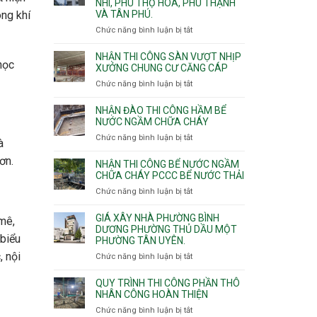
NHÌ, PHÚ THỌ HÒA, PHÚ THẠNH
công
VÀ TÂN PHÚ.
ng khí
sàn
vượt
Chức năng bình luận bị tắt
ở
nhịp
Nhận
7m
thầu
NHẬN THI CÔNG SÀN VƯỢT NHỊP
8m
học
xây
XƯỞNG CHUNG CƯ CĂNG CÁP
9m
nhà
Chức năng bình luận bị tắt
ở
10m
các
Nhận
11m
phường
thi
NHẬN ĐÀO THI CÔNG HẦM BỂ
12m
Tây
công
NƯỚC NGẦM CHỮA CHÁY
Thạnh,
sàn
Chức năng bình luận bị tắt
ở
Tân
à
vượt
Nhận
Sơn
nhịp
ơn.
đào
Nhì,
NHẬN THI CÔNG BỂ NƯỚC NGẦM
xưởng
thi
CHỮA CHÁY PCCC BỂ NƯỚC THẢI
Phú
chung
công
Thọ
Chức năng bình luận bị tắt
ở
cư
hầm
Hòa,
Nhận
căng
bể
Phú
thi
cáp
GIÁ XÂY NHÀ PHƯỜNG BÌNH
 mê,
nước
Thạnh
công
DƯƠNG PHƯỜNG THỦ DẦU MỘT
Ngầm
và
 biểu
PHƯỜNG TÂN UYÊN.
bể
chữa
Tân
nước
, nội
Chức năng bình luận bị tắt
ở
cháy
Phú.
ngầm
Giá
chữa
xây
QUY TRÌNH THI CÔNG PHẦN THÔ
cháy
nhà
NHÂN CÔNG HOÀN THIỆN
pccc
Phường
Chức năng bình luận bị tắt
ở
bể
Bình