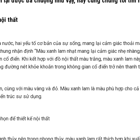
lam lại được ưa chuộng như vậy, hãy cùng chúng tôi tìm 
ội thất
 nước, hai yếu tố cơ bản của sự sống, mang lại cảm giác thoải m
ó chung nhận định “Màu xanh lam nhạt mang lại cảm giác nhẹ nhàng,
Tân cổ điển. Khi kết hợp với đồ nội thất màu trắng, màu xanh lam n
g đường nét khỏe khoắn trong không gian cổ điển trở nên thanh 
n, cùng với màu vàng và đỏ. Màu xanh lam là màu phù hợp cho c
ến ​​trúc sư sử dụng.
họn để thiết kế nội thất
h thủy nên trong phong thủy, màu xanh lam rất thích hợp khi xuấ