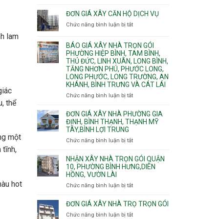
Quy
nước
Dương
trình
ĐƠN GIÁ XÂY CĂN HỘ DỊCH VỤ
thải
Phường
thi
Chức năng bình luận bị tắt
Thủ
ở
công
Dầu
Đơn
nh lam
phần
Một
giá
BÁO GIÁ XÂY NHÀ TRỌN GÓI
thô
Phường
xây
PHƯỜNG HIỆP BÌNH, TAM BÌNH,
nhân
Tân
căn
THỦ ĐỨC, LINH XUÂN, LONG BÌNH,
công
Uyên.
hộ
TĂNG NHƠN PHÚ, PHƯỚC LONG,
hoàn
dịch
LONG PHƯỚC, LONG TRƯỜNG, AN
thiện
vụ
KHÁNH, BÌNH TRƯNG VÀ CÁT LÁI
giác
Chức năng bình luận bị tắt
ở
, thể
Báo
giá
ĐƠN GIÁ XÂY NHÀ PHƯỜNG GIA
xây
ĐỊNH, BÌNH THẠNH, THẠNH MỸ
TÂY,BÌNH LỢI TRUNG
nhà
ặng một
trọn
Chức năng bình luận bị tắt
ở
gói
tĩnh,
Đơn
Phường
giá
NHẬN XÂY NHÀ TRỌN GÓI QUẬN
Hiệp
xây
10, PHƯỜNG BÌNH HƯNG,DIÊN
Bình,
HỒNG, VƯỜN LÀI
nhà
Tam
phường
màu hot
Chức năng bình luận bị tắt
ở
Bình,
Gia
Nhận
Thủ
Định,
xây
ĐƠN GIÁ XÂY NHÀ TRỌ TRỌN GÓI
Đức,
Bình
nhà
Linh
Chức năng bình luận bị tắt
ở
Thạnh,
trọn