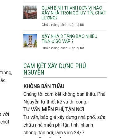
Lưu
giá
Tây,An
ý
QUẬN BÌNH THẠNH ĐƠN VỊ NÀO
rẻ
Hội
quan
XÂY NHÀ TRỌN GÓI UY TÍN, CHẤT
Quận
Đông
LƯỢNG?
trọng
Thủ
khi
Chức năng bình luận bị tắt
ở
Đức
thi
Quận
công
Bình
XÂY NHÀ 3 TẦNG BAO NHIÊU
thép
Thạnh
TIỀN Ở GÒ VẤP ?
móng
đơn
Chức năng bình luận bị tắt
ở
cọc
vị
Xây
nào
nhà
xây
3
CAM KẾT XÂY DỰNG PHÚ
nhà
tầng
NGUYỄN
trắng,
trọn
bao
gói
sắc
nhiêu
uy
tiền
KHÔNG BÁN THẦU
tín,
ở
chất
Chúng tôi cam kết không bán thầu, Phú
Gò
lượng?
Vấp
Nguyễn tự thiết kế và thi công.
?
TƯ VẤN MIỄN PHÍ, TẬN NƠI
p với
Tư vấn, báo giá xây dựng nhà phổ, sửa
 chút
chữa nhà miễn phí tận tình, nhanh
chóng. tận nơi, làm việc 24/7