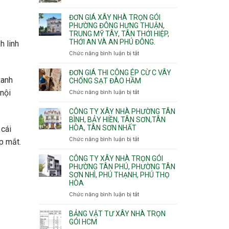
Xuân,
Đơn
Thạnh
gói
Long
giá
Mỹ
ĐƠN GIÁ XÂY NHÀ TRỌN GÓI
Quận
Bình,
xây
Tây,Bình
PHƯỜNG ĐÔNG HƯNG THUẬN,
10,
Tăng
nhà
Lợi
TRUNG MỸ TÂY, TÂN THỚI HIỆP,
Phường
Nhơn
trọ
Trung
THỚI AN VÀ AN PHÚ ĐÔNG.
h linh
Bình
Phú,
trọn
Hưng,Diên
Chức năng bình luận bị tắt
Phước
ở
gói
Hồng,
Long,
Đơn
Vườn
Long
giá
ĐƠN GIÁ THI CÔNG ÉP CỪ C VÂY
Lài
xanh
Phước,
xây
CHỐNG SẠT ĐÀO HẦM
Long
nhà
 nội
Chức năng bình luận bị tắt
ở
Trường,
trọn
Đơn
An
gói
giá
CÔNG TY XÂY NHÀ PHƯỜNG TÂN
Khánh,
Phường
thi
BÌNH, BẢY HIỀN, TÂN SƠN,TÂN
Bình
Đông
HÒA, TÂN SƠN NHẤT
công
 cái
Trưng
Hưng
ép
Chức năng bình luận bị tắt
ở
và
Thuận,
p mắt.
cừ
Công
Cát
Trung
C
ty
CÔNG TY XÂY NHÀ TRỌN GÓI
Lái
Mỹ
vây
xây
PHƯỜNG TÂN PHÚ, PHƯỜNG TÂN
Tây,
chống
SƠN NHÌ, PHÚ THẠNH, PHÚ THỌ
nhà
Tân
sạt
HÒA
Phường
Thới
đào
Tân
Hiệp,
Chức năng bình luận bị tắt
ở
hầm
Bình,
Thới
Công
Bảy
An
ty
BẢNG VẬT TƯ XÂY NHÀ TRỌN
Hiền,
và
xây
GÓI HCM
Tân
An