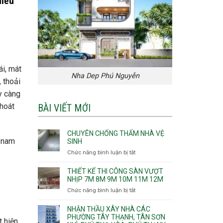
hiểu
ái, mát
Nha Dep Phú Nguyễn
 thoải
ày càng
thoát
BÀI VIẾT MỚI
CHUYÊN CHỐNG THẤM NHÀ VỆ
ả nam
SINH
Chức năng bình luận bị tắt
ở
Chuyên
chống
THIẾT KẾ THI CÔNG SÀN VƯỢT
thấm
NHỊP 7M 8M 9M 10M 11M 12M
nhà
Chức năng bình luận bị tắt
ở
vệ
Thiết
sinh
kế
NHẬN THẦU XÂY NHÀ CÁC
thi
PHƯỜNG TÂY THẠNH, TÂN SƠN
t hiện