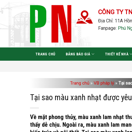
Bỏ
qua
CÔNG TY T
nội
Địa Chỉ: 11A Hồn
dung
Fanpage:
Phú N
TRANG CHỦ
BẢNG BÁO GIÁ
THIẾT KẾ NHÀ
Trang chủ
»
VB pháp lý
»
Tại sao
Tại sao màu xanh nhạt được yêu t
Về mặt phong thủy, màu xanh lam nhạt th
thấy dễ chịu. Ngoài ra, màu xanh lam mang