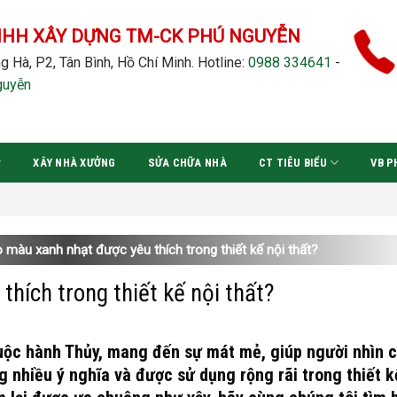
NHH XÂY DỰNG TM-CK PHÚ NGUYỄN
g Hà, P2, Tân Bình, Hồ Chí Minh.
Hotline:
0988 334641
-
guyễn
XÂY NHÀ XƯỞNG
SỬA CHỮA NHÀ
CT TIÊU BIỂU
VB P
 màu xanh nhạt được yêu thích trong thiết kế nội thất?
hích trong thiết kế nội thất?
uộc hành Thủy, mang đến sự mát mẻ, giúp người nhìn 
 nhiều ý nghĩa và được sử dụng rộng rãi trong thiết k