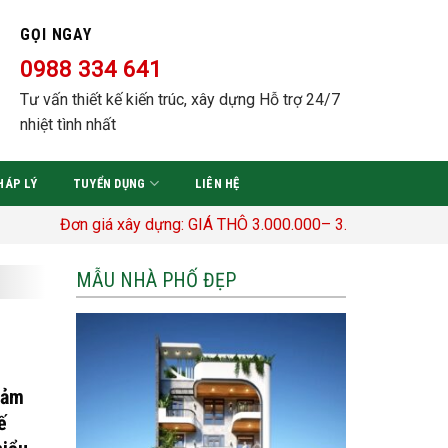
GỌI NGAY
0988 334 641
Tư vấn thiết kế kiến trúc, xây dựng Hỗ trợ 24/7
nhiệt tình nhất
HÁP LÝ
TUYỂN DỤNG
LIÊN HỆ
Đơn giá xây dựng: GIÁ THÔ 3.000.000– 3.400.000 Đ/M2 TRỌN 
MẪU NHÀ PHỐ ĐẸP
cảm
ế