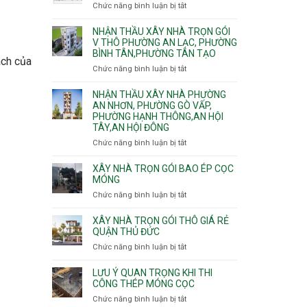
nhà
Chức năng bình luận bị tắt
ở
Sơn,Tân
Phú
trọn
Bảng
Hòa,
Đông.
gói
vật
NHẬN THẦU XÂY NHÀ TRỌN GÓI
Tân
Phường
tư
V THÔ PHƯỜNG AN LẠC, PHƯỜNG
Sơn
Tân
BÌNH TÂN,PHƯỜNG TÂN TẠO
xây
Nhất
Phú,
ách của
nhà
Chức năng bình luận bị tắt
ở
Phường
trọn
Nhận
Tân
gói
thầu
NHẬN THẦU XÂY NHÀ PHƯỜNG
Sơn
HCM
xây
AN NHƠN, PHƯỜNG GÒ VẤP,
Nhì,
PHƯỜNG HẠNH THÔNG,AN HỘI
nhà
Phú
TÂY,AN HỘI ĐÔNG
trọn
Thạnh,
gói
Phú
Chức năng bình luận bị tắt
ở
v
Thọ
Nhận
thô
Hòa
thầu
XÂY NHÀ TRỌN GÓI BAO ÉP CỌC
Phường
xây
MÓNG
An
nhà
Chức năng bình luận bị tắt
ở
Lạc,
Phường
Xây
Phường
An
nhà
XÂY NHÀ TRỌN GÓI THÔ GIÁ RẺ
Bình
Nhơn,
trọn
QUẬN THỦ ĐỨC
Tân,Phường
Phường
gói
Tân
Chức năng bình luận bị tắt
ở
Gò
bao
Tạo
Xây
Vấp,
ép
nhà
Phường
LƯU Ý QUAN TRỌNG KHI THI
cọc
trọn
CÔNG THÉP MÓNG CỌC
Hạnh
móng
gói
Thông,An
Chức năng bình luận bị tắt
ở
thô
Hội