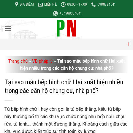
Bỏ
ĐỊA ĐIỂM
LIÊN HỆ
08:00 - 17:00
0988334641
qua
+84988334641
nội
dung
Đơn giá xây 
Trang chủ
»
VB pháp lý
»
Tại sao mẫu bếp hình chữ I lại xuất
hiện nhiều trong các căn hộ chung cư, nhà phố?
Tại sao mẫu bếp hình chữ I lại xuất hiện nhiều
trong các căn hộ chung cư, nhà phố?
Tủ bếp hình chữ I hay còn gọi là tủ bếp thẳng, kiểu tủ bếp
này thường bố trí các khu vực chức năng như bếp nấu, chậu
rửa, tủ lạnh,… thành một đường thẳng. Khoảng cách giữa các
khu vực được kiến ​​trúc sư tính toán kỹ lưỡng.