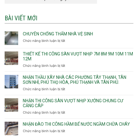
BÀI VIẾT MỚI
CHUYÊN CHỐNG THẤM NHÀ VỆ SINH
Chức năng bình luận bị tắt
ở
Chuyên
chống
THIẾT KẾ THI CÔNG SÀN VƯỢT NHỊP 7M 8M 9M 10M 11M
thấm
12M
nhà
Chức năng bình luận bị tắt
ở
vệ
Thiết
sinh
kế
NHẬN THẦU XÂY NHÀ CÁC PHƯỜNG TÂY THẠNH, TÂN
thi
SƠN NHÌ, PHÚ THỌ HÒA, PHÚ THẠNH VÀ TÂN PHÚ.
công
Chức năng bình luận bị tắt
ở
sàn
Nhận
vượt
thầu
NHẬN THI CÔNG SÀN VƯỢT NHỊP XƯỞNG CHUNG CƯ
nhịp
xây
CĂNG CÁP
7m
nhà
Chức năng bình luận bị tắt
ở
8m
các
Nhận
9m
phường
thi
10m
NHẬN ĐÀO THI CÔNG HẦM BỂ NƯỚC NGẦM CHỮA CHÁY
Tây
công
11m
Chức năng bình luận bị tắt
Thạnh,
ở
sàn
12m
Tân
Nhận