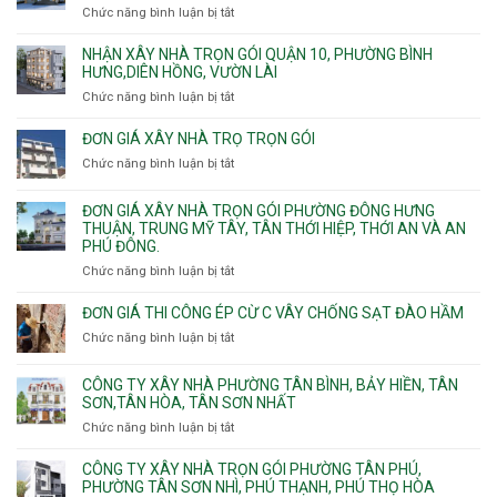
nhà
Chức năng bình luận bị tắt
ở
trọn
Đơn
gói
giá
NHẬN XÂY NHÀ TRỌN GÓI QUẬN 10, PHƯỜNG BÌNH
Phường
xây
HƯNG,DIÊN HỒNG, VƯỜN LÀI
Hiệp
nhà
Chức năng bình luận bị tắt
ở
Bình,
phường
Nhận
Tam
Gia
xây
Bình,
ĐƠN GIÁ XÂY NHÀ TRỌ TRỌN GÓI
Định,
nhà
Thủ
Chức năng bình luận bị tắt
Bình
ở
trọn
Đức,
Thạnh,
Đơn
gói
Linh
Thạnh
giá
ĐƠN GIÁ XÂY NHÀ TRỌN GÓI PHƯỜNG ĐÔNG HƯNG
Quận
Xuân,
Mỹ
xây
THUẬN, TRUNG MỸ TÂY, TÂN THỚI HIỆP, THỚI AN VÀ AN
10,
Long
Tây,Bình
nhà
PHÚ ĐÔNG.
Phường
Bình,
Lợi
trọ
Bình
Tăng
Chức năng bình luận bị tắt
ở
Trung
trọn
Hưng,Diên
Nhơn
Đơn
gói
Hồng,
Phú,
giá
ĐƠN GIÁ THI CÔNG ÉP CỪ C VÂY CHỐNG SẠT ĐÀO HẦM
Vườn
Phước
xây
Chức năng bình luận bị tắt
ở
Lài
Long,
nhà
Đơn
Long
trọn
giá
Phước,
CÔNG TY XÂY NHÀ PHƯỜNG TÂN BÌNH, BẢY HIỀN, TÂN
gói
thi
Long
SƠN,TÂN HÒA, TÂN SƠN NHẤT
Phường
công
Trường,
Đông
Chức năng bình luận bị tắt
ở
ép
An
Hưng
Công
cừ
Khánh,
Thuận,
ty
CÔNG TY XÂY NHÀ TRỌN GÓI PHƯỜNG TÂN PHÚ,
C
Bình
Trung
xây
PHƯỜNG TÂN SƠN NHÌ, PHÚ THẠNH, PHÚ THỌ HÒA
vây
Trưng