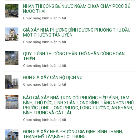
vượt
Sơn
đào
NHẬN THI CÔNG BỂ NƯỚC NGẦM CHỮA CHÁY PCCC BỂ
nhịp
Nhì,
thi
NƯỚC THẢI
xưởng
Phú
công
chung
Chức năng bình luận bị tắt
ở
Thọ
hầm
cư
Nhận
Hòa,
bể
căng
thi
GIÁ XÂY NHÀ PHƯỜNG BÌNH DƯƠNG PHƯỜNG THỦ DẦU
Phú
nước
cáp
công
MỘT PHƯỜNG TÂN UYÊN.
Thạnh
Ngầm
bể
và
chữa
Chức năng bình luận bị tắt
ở
nước
Tân
cháy
Giá
ngầm
Phú.
xây
QUY TRÌNH THI CÔNG PHẦN THÔ NHÂN CÔNG HOÀN
chữa
nhà
THIỆN
cháy
Phường
Chức năng bình luận bị tắt
ở
pccc
Bình
Quy
bể
Dương
trình
nước
ĐƠN GIÁ XÂY CĂN HỘ DỊCH VỤ
Phường
thi
thải
Chức năng bình luận bị tắt
Thủ
ở
công
Dầu
Đơn
phần
Một
giá
BÁO GIÁ XÂY NHÀ TRỌN GÓI PHƯỜNG HIỆP BÌNH, TAM
thô
Phường
xây
BÌNH, THỦ ĐỨC, LINH XUÂN, LONG BÌNH, TĂNG NHƠN PHÚ,
nhân
Tân
căn
PHƯỚC LONG, LONG PHƯỚC, LONG TRƯỜNG, AN KHÁNH,
công
Uyên.
hộ
BÌNH TRƯNG VÀ CÁT LÁI
hoàn
dịch
thiện
Chức năng bình luận bị tắt
ở
vụ
Báo
giá
ĐƠN GIÁ XÂY NHÀ PHƯỜNG GIA ĐỊNH, BÌNH THẠNH,
xây
THẠNH MỸ TÂY,BÌNH LỢI TRUNG