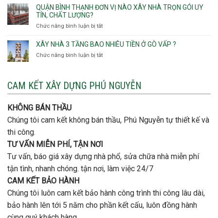
Thông,An
ý
giá
QUẬN BÌNH THẠNH ĐƠN VỊ NÀO XÂY NHÀ TRỌN GÓI UY
Hội
quan
rẻ
TÍN, CHẤT LƯỢNG?
Tây,An
trọng
Quận
Chức năng bình luận bị tắt
ở
Hội
khi
Thủ
Quận
Đông
thi
Đức
Bình
XÂY NHÀ 3 TẦNG BAO NHIÊU TIỀN Ở GÒ VẤP ?
công
Thạnh
thép
Chức năng bình luận bị tắt
ở
đơn
móng
Xây
vị
cọc
nhà
nào
3
CAM KẾT XÂY DỰNG PHÚ NGUYỄN
xây
tầng
nhà
bao
trọn
nhiêu
KHÔNG BÁN THẦU
gói
tiền
uy
Chúng tôi cam kết không bán thầu, Phú Nguyễn tự thiết kế và
ở
tín,
Gò
thi công.
chất
Vấp
lượng?
TƯ VẤN MIỄN PHÍ, TẬN NƠI
?
Tư vấn, báo giá xây dựng nhà phổ, sửa chữa nhà miễn phí
tận tình, nhanh chóng. tận nơi, làm việc 24/7
CAM KẾT BẢO HÀNH
Chúng tôi luôn cam kết bảo hành công trình thi công lâu dài,
bảo hành lên tới 5 năm cho phần kết cấu, luôn đồng hành
cùng quý khách hàng.