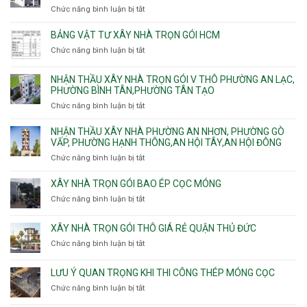
Mỹ
nhà
chống
Chức năng bình luận bị tắt
ở
và
Tây,
Phường
sạt
Công
Cát
Tân
Tân
đào
ty
Lái
BẢNG VẬT TƯ XÂY NHÀ TRỌN GÓI HCM
Thới
Bình,
hầm
xây
Hiệp,
Chức năng bình luận bị tắt
Bảy
ở
nhà
Thới
Hiền,
Bảng
trọn
An
Tân
vật
NHẬN THẦU XÂY NHÀ TRỌN GÓI V THÔ PHƯỜNG AN LẠC,
gói
và
Sơn,Tân
tư
PHƯỜNG BÌNH TÂN,PHƯỜNG TÂN TẠO
Phường
An
Hòa,
xây
Tân
Phú
Chức năng bình luận bị tắt
ở
Tân
nhà
Phú,
Đông.
Nhận
Sơn
trọn
Phường
thầu
NHẬN THẦU XÂY NHÀ PHƯỜNG AN NHƠN, PHƯỜNG GÒ
Nhất
gói
Tân
xây
VẤP, PHƯỜNG HẠNH THÔNG,AN HỘI TÂY,AN HỘI ĐÔNG
HCM
Sơn
nhà
Chức năng bình luận bị tắt
ở
Nhì,
trọn
Nhận
Phú
gói
thầu
XÂY NHÀ TRỌN GÓI BAO ÉP CỌC MÓNG
Thạnh,
v
xây
Phú
Chức năng bình luận bị tắt
thô
ở
nhà
Thọ
Phường
Xây
Phường
Hòa
An
nhà
XÂY NHÀ TRỌN GÓI THÔ GIÁ RẺ QUẬN THỦ ĐỨC
An
Lạc,
trọn
Nhơn,
Chức năng bình luận bị tắt
ở
Phường
gói
Phường
Xây
Bình
bao
Gò
nhà
Tân,Phường
ép
LƯU Ý QUAN TRỌNG KHI THI CÔNG THÉP MÓNG CỌC
Vấp,
trọn
Tân
cọc
Phường
Chức năng bình luận bị tắt
ở
gói
Tạo
móng
Hạnh
Lưu
thô