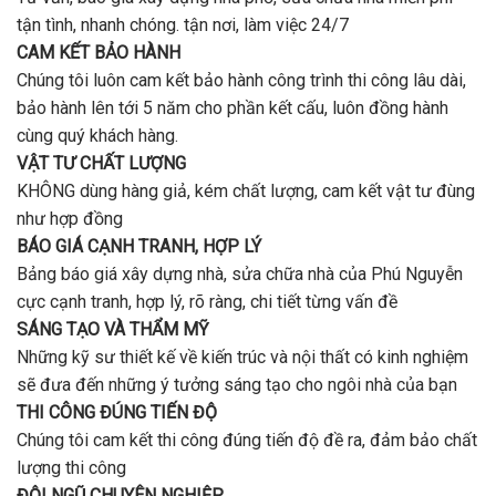
tận tình, nhanh chóng. tận nơi, làm việc 24/7
CAM KẾT BẢO HÀNH
Chúng tôi luôn cam kết bảo hành công trình thi công lâu dài,
bảo hành lên tới 5 năm cho phần kết cấu, luôn đồng hành
cùng quý khách hàng.
VẬT TƯ CHẤT LƯỢNG
KHÔNG dùng hàng giả, kém chất lượng, cam kết vật tư đùng
như hợp đồng
BÁO GIÁ CẠNH TRANH, HỢP LÝ
Bảng báo giá xây dựng nhà, sửa chữa nhà của Phú Nguyễn
cực cạnh tranh, hợp lý, rõ ràng, chi tiết từng vấn đề
SÁNG TẠO VÀ THẨM MỸ
Những kỹ sư thiết kế về kiến trúc và nội thất có kinh nghiệm
sẽ đưa đến những ý tưởng sáng tạo cho ngôi nhà của bạn
THI CÔNG ĐÚNG TIẾN ĐỘ
Chúng tôi cam kết thi công đúng tiến độ đề ra, đảm bảo chất
lượng thi công
ĐỘI NGŨ CHUYÊN NGHIỆP