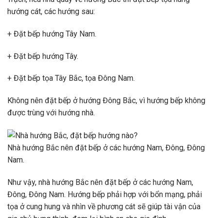
hướng cát, các hướng sau:
+ Đặt bếp hướng Tây Nam.
+ Đặt bếp hướng Tây.
+ Đặt bếp tọa Tây Bắc, tọa Đông Nam.
Không nên đặt bếp ở hướng Đông Bắc, vì hướng bếp không
được trùng với hướng nhà.
Nhà hướng Bắc nên đặt bếp ở các hướng Nam, Đông, Đông
Nam.
Như vậy, nhà hướng Bắc nên đặt bếp ở các hướng Nam,
Đông, Đông Nam. Hướng bếp phải hợp với bổn mạng, phải
tọa ở cung hung và nhìn về phương cát sẽ giúp tài vận của