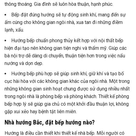
thông thoáng. Gia đình sẽ luôn hòa thuận, hạnh phúc.
Bếp đặt đúng hướng sẽ tự động sinh khí, mang đến sự
ấm cúng cho không gian ngôi nhà, xua tan đi những điềm
lạnh, xấu.
Hướng bếp chuẩn phong thủy kết hợp với nội thất bếp
hiện đại tạo nên không gian tiện nghi và thẩm mỹ. Giúp các
bà nội trợ dễ dàng di chuyển, thuận tiện hơn trong việc nấu
nướng và dọn dẹp.
Hướng bếp phù hợp sẽ giúp sinh khí, giữ khí và tạo bố
cục hài hòa với các không gian khác của ngôi nhà. Một trong
những không gian sinh hoạt chung được sử dụng nhiều nhất
trong ngôi nhà là phòng bếp và phòng khách. Thiết kế phòng
bếp hợp lý sẽ giúp gia chủ có một khởi đầu thuận lợi, không
gặp xui xẻo hay bệnh tật liên miên.
Nhà hướng Bắc, đặt bếp hướng nào?
Hướng là điều cần thiết khi thiết kế nhà bếp. Mỗi người có