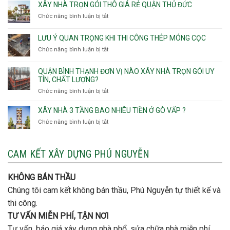
An
nhà
XÂY NHÀ TRỌN GÓI THÔ GIÁ RẺ QUẬN THỦ ĐỨC
An
Lạc,
trọn
Nhơn,
Chức năng bình luận bị tắt
ở
Phường
gói
Phường
Xây
Bình
bao
Gò
nhà
Tân,Phường
ép
LƯU Ý QUAN TRỌNG KHI THI CÔNG THÉP MÓNG CỌC
Vấp,
trọn
Tân
cọc
Phường
Chức năng bình luận bị tắt
ở
gói
Tạo
móng
Hạnh
Lưu
thô
Thông,An
ý
giá
QUẬN BÌNH THẠNH ĐƠN VỊ NÀO XÂY NHÀ TRỌN GÓI UY
Hội
quan
rẻ
TÍN, CHẤT LƯỢNG?
Tây,An
trọng
Quận
Chức năng bình luận bị tắt
ở
Hội
khi
Thủ
Quận
Đông
thi
Đức
Bình
XÂY NHÀ 3 TẦNG BAO NHIÊU TIỀN Ở GÒ VẤP ?
công
Thạnh
thép
Chức năng bình luận bị tắt
ở
đơn
móng
Xây
vị
cọc
nhà
nào
3
CAM KẾT XÂY DỰNG PHÚ NGUYỄN
xây
tầng
nhà
bao
trọn
nhiêu
KHÔNG BÁN THẦU
gói
tiền
uy
Chúng tôi cam kết không bán thầu, Phú Nguyễn tự thiết kế và
ở
tín,
Gò
thi công.
chất
Vấp
lượng?
TƯ VẤN MIỄN PHÍ, TẬN NƠI
?
Tư vấn, báo giá xây dựng nhà phổ, sửa chữa nhà miễn phí