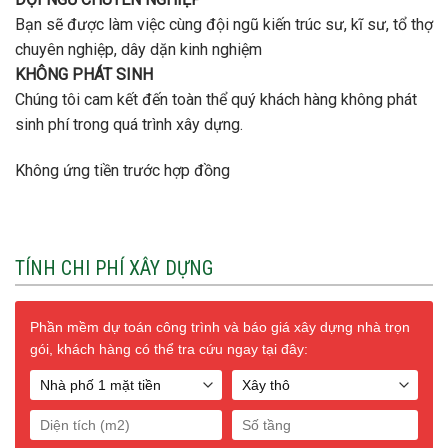
Bạn sẽ được làm việc cùng đội ngũ kiến trúc sư, kĩ sư, tổ thợ
chuyên nghiệp, dây dặn kinh nghiệm
KHÔNG PHÁT SINH
Chúng tôi cam kết đến toàn thể quý khách hàng không phát
sinh phí trong quá trình xây dựng.
Không ứng tiền trước hợp đồng
TÍNH CHI PHÍ XÂY DỰNG
Phần mềm dự toán công trình và báo giá xây dựng nhà trọn
gói, khách hàng có thể tra cứu ngay tại đây: