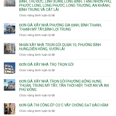
BÌNH, THỦ ĐỨC, LINH XUÂN, LONG BÌNH, TĂNG NHƠN PHÚ,
nhân
Tân
căn
PHƯỚC LONG, LONG PHƯỚC, LONG TRƯỜNG, AN KHÁNH,
công
Uyên.
hộ
BÌNH TRƯNG VÀ CÁT LÁI
hoàn
dịch
thiện
Chức năng bình luận bị tắt
ở
vụ
Báo
giá
ĐƠN GIÁ XÂY NHÀ PHƯỜNG GIA ĐỊNH, BÌNH THẠNH,
xây
THẠNH MỸ TÂY,BÌNH LỢI TRUNG
nhà
Chức năng bình luận bị tắt
ở
trọn
Đơn
gói
giá
NHẬN XÂY NHÀ TRỌN GÓI QUẬN 10, PHƯỜNG BÌNH
Phường
xây
HƯNG,DIÊN HỒNG, VƯỜN LÀI
Hiệp
nhà
Chức năng bình luận bị tắt
ở
Bình,
phường
Nhận
Tam
Gia
xây
Bình,
ĐƠN GIÁ XÂY NHÀ TRỌ TRỌN GÓI
Định,
nhà
Thủ
Chức năng bình luận bị tắt
Bình
ở
trọn
Đức,
Thạnh,
Đơn
gói
Linh
Thạnh
giá
ĐƠN GIÁ XÂY NHÀ TRỌN GÓI PHƯỜNG ĐÔNG HƯNG
Quận
Xuân,
Mỹ
xây
THUẬN, TRUNG MỸ TÂY, TÂN THỚI HIỆP, THỚI AN VÀ AN
10,
Long
Tây,Bình
nhà
PHÚ ĐÔNG.
Phường
Bình,
Lợi
trọ
Bình
Tăng
Chức năng bình luận bị tắt
ở
Trung
trọn
Hưng,Diên
Nhơn
Đơn
gói
Hồng,
Phú,
giá
ĐƠN GIÁ THI CÔNG ÉP CỪ C VÂY CHỐNG SẠT ĐÀO HẦM
Vườn
Phước
xây
Chức năng bình luận bị tắt
ở
Lài
Long,
nhà
Đơn