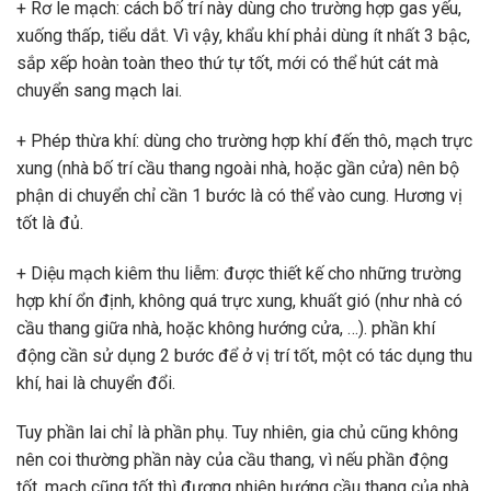
+ Rơ le mạch: cách bố trí này dùng cho trường hợp gas yếu,
xuống thấp, tiểu dắt. Vì vậy, khẩu khí phải dùng ít nhất 3 bậc,
sắp xếp hoàn toàn theo thứ tự tốt, mới có thể hút cát mà
chuyển sang mạch lai.
+ Phép thừa khí: dùng cho trường hợp khí đến thô, mạch trực
xung (nhà bố trí cầu thang ngoài nhà, hoặc gần cửa) nên bộ
phận di chuyển chỉ cần 1 bước là có thể vào cung. Hương vị
tốt là đủ.
+ Diệu mạch kiêm thu liễm: được thiết kế cho những trường
hợp khí ổn định, không quá trực xung, khuất gió (như nhà có
cầu thang giữa nhà, hoặc không hướng cửa, …). phần khí
động cần sử dụng 2 bước để ở vị trí tốt, một có tác dụng thu
khí, hai là chuyển đổi.
Tuy phần lai chỉ là phần phụ. Tuy nhiên, gia chủ cũng không
nên coi thường phần này của cầu thang, vì nếu phần động
tốt, mạch cũng tốt thì đương nhiên hướng cầu thang của nhà