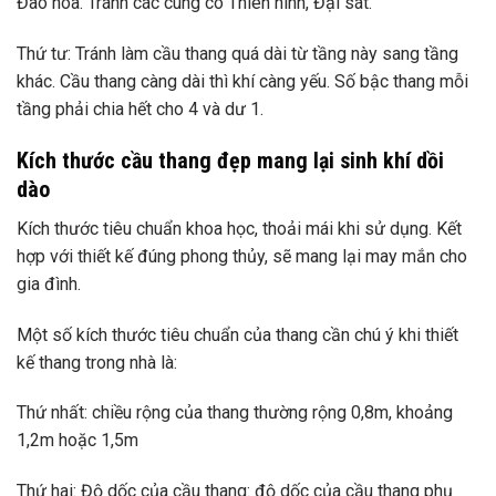
Đào hoa. Tránh các cung có Thiên hình, Đại sát.
Thứ tư: Tránh làm cầu thang quá dài từ tầng này sang tầng
khác. Cầu thang càng dài thì khí càng yếu. Số bậc thang mỗi
tầng phải chia hết cho 4 và dư 1.
Kích thước cầu thang đẹp mang lại sinh khí dồi
dào
Kích thước tiêu chuẩn khoa học, thoải mái khi sử dụng. Kết
hợp với thiết kế đúng phong thủy, sẽ mang lại may mắn cho
gia đình.
Một số kích thước tiêu chuẩn của thang cần chú ý khi thiết
kế thang trong nhà là:
Thứ nhất: chiều rộng của thang thường rộng 0,8m, khoảng
1,2m hoặc 1,5m
Thứ hai: Độ dốc của cầu thang: độ dốc của cầu thang phụ