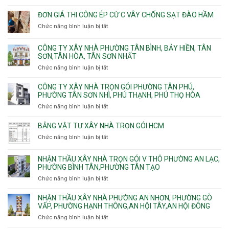
Hưng,Diên
Nhơn
Đơn
gói
Hồng,
Phú,
giá
ĐƠN GIÁ THI CÔNG ÉP CỪ C VÂY CHỐNG SẠT ĐÀO HẦM
Vườn
Phước
xây
Chức năng bình luận bị tắt
ở
Lài
Long,
nhà
Đơn
Long
trọn
giá
Phước,
CÔNG TY XÂY NHÀ PHƯỜNG TÂN BÌNH, BẢY HIỀN, TÂN
gói
thi
Long
SƠN,TÂN HÒA, TÂN SƠN NHẤT
Phường
công
Trường,
Đông
Chức năng bình luận bị tắt
ở
ép
An
Hưng
Công
cừ
Khánh,
Thuận,
ty
CÔNG TY XÂY NHÀ TRỌN GÓI PHƯỜNG TÂN PHÚ,
C
Bình
Trung
xây
PHƯỜNG TÂN SƠN NHÌ, PHÚ THẠNH, PHÚ THỌ HÒA
vây
Trưng
Mỹ
nhà
chống
Chức năng bình luận bị tắt
ở
và
Tây,
Phường
sạt
Công
Cát
Tân
Tân
đào
ty
Lái
BẢNG VẬT TƯ XÂY NHÀ TRỌN GÓI HCM
Thới
Bình,
hầm
xây
Hiệp,
Chức năng bình luận bị tắt
Bảy
ở
nhà
Thới
Hiền,
Bảng
trọn
An
Tân
vật
NHẬN THẦU XÂY NHÀ TRỌN GÓI V THÔ PHƯỜNG AN LẠC,
gói
và
Sơn,Tân
tư
PHƯỜNG BÌNH TÂN,PHƯỜNG TÂN TẠO
Phường
An
Hòa,
xây
Tân
Phú
Chức năng bình luận bị tắt
ở
Tân
nhà
Phú,
Đông.
Nhận
Sơn
trọn
Phường
thầu
NHẬN THẦU XÂY NHÀ PHƯỜNG AN NHƠN, PHƯỜNG GÒ
Nhất
gói
Tân
xây
VẤP, PHƯỜNG HẠNH THÔNG,AN HỘI TÂY,AN HỘI ĐÔNG
HCM
Sơn
nhà
Chức năng bình luận bị tắt
ở
Nhì,
trọn
Nhận
Phú