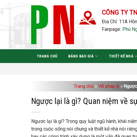
Bỏ
qua
CÔNG TY T
nội
Địa Chỉ: 11A Hồn
dung
Fanpage:
Phú N
TRANG CHỦ
BẢNG BÁO GIÁ
THIẾT KẾ NHÀ
Trang chủ
»
VB pháp lý
»
Ngược 
Ngược lại là gì? Quan niệm về s
Ngược lại là gì? Trong quy luật ngũ hành, khái n
trong cuộc sống nói chung và thiết kế nhà nói riê
hay các công trình xây dựng là một vấn đề quan tr