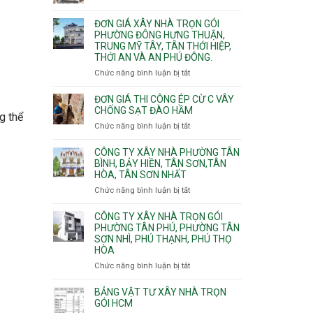
Xuân,
Đơn
Thạnh
gói
Long
giá
Mỹ
ĐƠN GIÁ XÂY NHÀ TRỌN GÓI
Quận
Bình,
xây
Tây,Bình
PHƯỜNG ĐÔNG HƯNG THUẬN,
10,
Tăng
nhà
Lợi
TRUNG MỸ TÂY, TÂN THỚI HIỆP,
Phường
Nhơn
trọ
Trung
THỚI AN VÀ AN PHÚ ĐÔNG.
Bình
Phú,
trọn
Hưng,Diên
Chức năng bình luận bị tắt
Phước
ở
gói
Hồng,
Long,
Đơn
Vườn
Long
giá
ĐƠN GIÁ THI CÔNG ÉP CỪ C VÂY
Lài
Phước,
xây
CHỐNG SẠT ĐÀO HẦM
g thể
Long
nhà
Chức năng bình luận bị tắt
ở
Trường,
trọn
Đơn
An
gói
giá
CÔNG TY XÂY NHÀ PHƯỜNG TÂN
Khánh,
Phường
thi
BÌNH, BẢY HIỀN, TÂN SƠN,TÂN
Bình
Đông
HÒA, TÂN SƠN NHẤT
công
Trưng
Hưng
ép
Chức năng bình luận bị tắt
ở
và
Thuận,
cừ
Công
Cát
Trung
C
ty
CÔNG TY XÂY NHÀ TRỌN GÓI
Lái
Mỹ
vây
xây
PHƯỜNG TÂN PHÚ, PHƯỜNG TÂN
Tây,
chống
SƠN NHÌ, PHÚ THẠNH, PHÚ THỌ
nhà
Tân
sạt
HÒA
Phường
Thới
đào
Tân
Hiệp,
Chức năng bình luận bị tắt
ở
hầm
Bình,
Thới
Công
Bảy
An
ty
BẢNG VẬT TƯ XÂY NHÀ TRỌN
Hiền,
và
xây
GÓI HCM
Tân
An