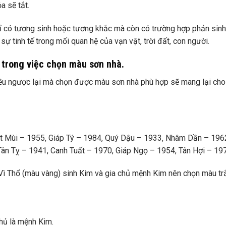
a sẽ tắt.
hỉ có tương sinh hoặc tương khắc mà còn có trường hợp phản sinh
ự tinh tế trong mối quan hệ của vạn vật, trời đất, con người.
 trong việc chọn màu sơn nhà.
ều ngược lại mà chọn được màu sơn nhà phù hợp sẽ mang lại cho
t Mùi – 1955, Giáp Tý – 1984, Quý Dậu – 1933, Nhâm Dần – 1962
ân Tỵ – 1941, Canh Tuất – 1970, Giáp Ngọ – 1954, Tân Hợi – 19
. Vì Thổ (màu vàng) sinh Kim và gia chủ mệnh Kim nên chọn màu t
hủ là mệnh Kim.