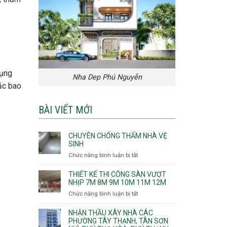
dụng
Nha Dep Phú Nguyễn
hắc bao
BÀI VIẾT MỚI
CHUYÊN CHỐNG THẤM NHÀ VỆ
SINH
Chức năng bình luận bị tắt
ở
Chuyên
chống
THIẾT KẾ THI CÔNG SÀN VƯỢT
thấm
NHỊP 7M 8M 9M 10M 11M 12M
nhà
Chức năng bình luận bị tắt
ở
vệ
Thiết
sinh
kế
NHẬN THẦU XÂY NHÀ CÁC
thi
PHƯỜNG TÂY THẠNH, TÂN SƠN