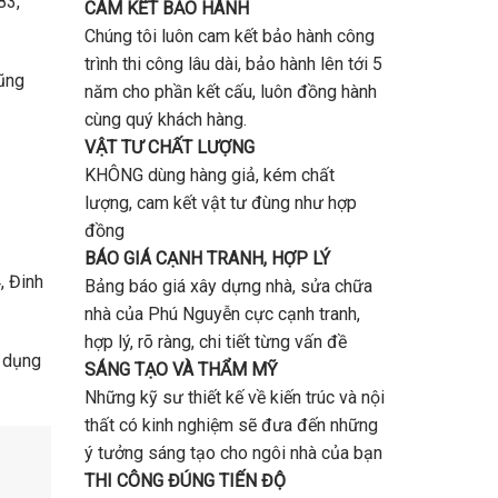
83,
CAM KẾT BẢO HÀNH
Chúng tôi luôn cam kết bảo hành công
trình thi công lâu dài, bảo hành lên tới 5
cũng
năm cho phần kết cấu, luôn đồng hành
cùng quý khách hàng.
VẬT TƯ CHẤT LƯỢNG
KHÔNG dùng hàng giả, kém chất
lượng, cam kết vật tư đùng như hợp
đồng
BÁO GIÁ CẠNH TRANH, HỢP LÝ
, Đinh
Bảng báo giá xây dựng nhà, sửa chữa
nhà của Phú Nguyễn cực cạnh tranh,
hợp lý, rõ ràng, chi tiết từng vấn đề
ử dụng
SÁNG TẠO VÀ THẨM MỸ
Những kỹ sư thiết kế về kiến trúc và nội
thất có kinh nghiệm sẽ đưa đến những
ý tưởng sáng tạo cho ngôi nhà của bạn
THI CÔNG ĐÚNG TIẾN ĐỘ