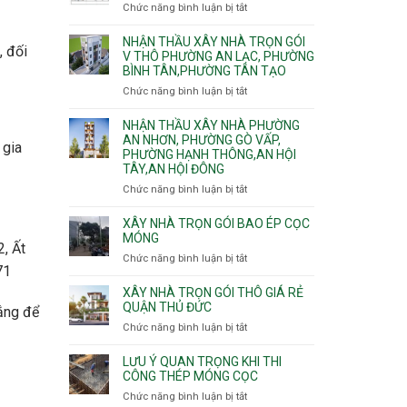
nhà
Chức năng bình luận bị tắt
ở
Sơn,Tân
Phú
trọn
Bảng
Hòa,
Đông.
gói
vật
NHẬN THẦU XÂY NHÀ TRỌN GÓI
Tân
Phường
, đối
tư
V THÔ PHƯỜNG AN LẠC, PHƯỜNG
Sơn
Tân
BÌNH TÂN,PHƯỜNG TÂN TẠO
xây
Nhất
Phú,
nhà
Chức năng bình luận bị tắt
ở
Phường
trọn
Nhận
Tân
gói
thầu
NHẬN THẦU XÂY NHÀ PHƯỜNG
Sơn
HCM
xây
AN NHƠN, PHƯỜNG GÒ VẤP,
Nhì,
 gia
PHƯỜNG HẠNH THÔNG,AN HỘI
nhà
Phú
TÂY,AN HỘI ĐÔNG
trọn
Thạnh,
gói
Phú
Chức năng bình luận bị tắt
ở
v
Thọ
Nhận
thô
Hòa
thầu
XÂY NHÀ TRỌN GÓI BAO ÉP CỌC
Phường
xây
MÓNG
An
, Ất
nhà
Chức năng bình luận bị tắt
ở
Lạc,
Phường
71
Xây
Phường
An
nhà
XÂY NHÀ TRỌN GÓI THÔ GIÁ RẺ
Bình
Nhơn,
trọn
QUẬN THỦ ĐỨC
Tân,Phường
rắng để
Phường
gói
Tân
Chức năng bình luận bị tắt
ở
Gò
bao
Tạo
Xây
Vấp,
ép
nhà
Phường
LƯU Ý QUAN TRỌNG KHI THI
cọc
trọn
CÔNG THÉP MÓNG CỌC
Hạnh
móng
gói
Thông,An
Chức năng bình luận bị tắt
ở
thô
Hội