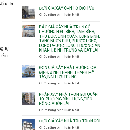
Quy
nước
sống là
Dương
trình
ĐƠN GIÁ XÂY CĂN HỘ DỊCH VỤ
thải
Phường
thi
Chức năng bình luận bị tắt
Thủ
ở
công
Dầu
Đơn
phần
Một
giá
BÁO GIÁ XÂY NHÀ TRỌN GÓI
thô
Phường
xây
PHƯỜNG HIỆP BÌNH, TAM BÌNH,
nhân
Tân
căn
THỦ ĐỨC, LINH XUÂN, LONG BÌNH,
công
Uyên.
hộ
TĂNG NHƠN PHÚ, PHƯỚC LONG,
hoàn
dịch
LONG PHƯỚC, LONG TRƯỜNG, AN
thiện
ng tự
vụ
KHÁNH, BÌNH TRƯNG VÀ CÁT LÁI
hiểm
Chức năng bình luận bị tắt
ở
Báo
giá
ĐƠN GIÁ XÂY NHÀ PHƯỜNG GIA
xây
ĐỊNH, BÌNH THẠNH, THẠNH MỸ
TÂY,BÌNH LỢI TRUNG
nhà
trọn
Chức năng bình luận bị tắt
ở
gói
Đơn
Phường
giá
NHẬN XÂY NHÀ TRỌN GÓI QUẬN
Hiệp
xây
10, PHƯỜNG BÌNH HƯNG,DIÊN
Bình,
HỒNG, VƯỜN LÀI
nhà
Tam
phường
Chức năng bình luận bị tắt
ở
Bình,
Gia
Nhận
Thủ
Định,
xây
ĐƠN GIÁ XÂY NHÀ TRỌ TRỌN GÓI
Đức,
Bình
nhà
Linh
Chức năng bình luận bị tắt
ở
Thạnh,
trọn