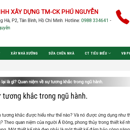
NHH XÂY DỰNG TM-CK PHÚ NGUYỄN
g Hà, P2, Tân Bình, Hồ Chí Minh.
Hotline:
0988 334641
-
guyễn
XÂY NHÀ XƯỞNG
SỬA CHỮA NHÀ
CT TIÊU BIỂU
VB P
lại là gì? Quan niệm về sự tương khắc trong ngũ hành.
ự tương khắc trong ngũ hành.
iệm tương khắc được hiểu như thế nào? Và nó được ứng dụng như t
ng? Theo quan niệm của người Á Đông, phong thủy trong thiết kế n
ọng. Một thiết kế nhà đẹp phải là một thiết kế đảm bảo công năng