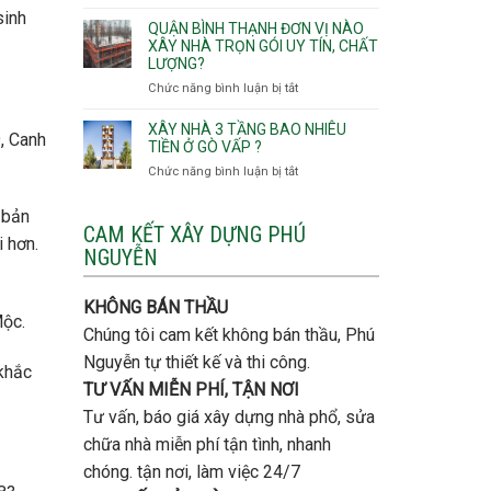
Lưu
sinh
giá
Tây,An
ý
QUẬN BÌNH THẠNH ĐƠN VỊ NÀO
rẻ
Hội
quan
XÂY NHÀ TRỌN GÓI UY TÍN, CHẤT
Quận
Đông
LƯỢNG?
trọng
Thủ
khi
Chức năng bình luận bị tắt
ở
Đức
thi
Quận
công
Bình
XÂY NHÀ 3 TẦNG BAO NHIÊU
, Canh
thép
Thạnh
TIỀN Ở GÒ VẤP ?
móng
đơn
Chức năng bình luận bị tắt
ở
cọc
vị
Xây
nào
nhà
 bản
xây
3
CAM KẾT XÂY DỰNG PHÚ
nhà
 hơn.
tầng
NGUYỄN
trọn
bao
gói
nhiêu
uy
tiền
KHÔNG BÁN THẦU
tín,
Mộc.
ở
chất
Chúng tôi cam kết không bán thầu, Phú
Gò
lượng?
Vấp
Nguyễn tự thiết kế và thi công.
khắc
?
TƯ VẤN MIỄN PHÍ, TẬN NƠI
Tư vấn, báo giá xây dựng nhà phổ, sửa
chữa nhà miễn phí tận tình, nhanh
chóng. tận nơi, làm việc 24/7