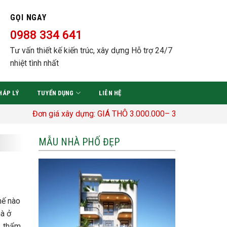
GỌI NGAY
0988 334 641
Tư vấn thiết kế kiến trúc, xây dựng Hỗ trợ 24/7
nhiệt tình nhất
HÁP LÝ
TUYỂN DỤNG
LIÊN HỆ
Đơn giá xây dựng: GIÁ THÔ 3.000.000– 3.400.000 Đ/M2 TRỌN G
MẪU NHÀ PHỐ ĐẸP
hế nào
hà ở
, thẩm