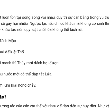
t luôn tồn tại song song với nhau, duy trì sự cân bằng trong vũ tr
 sẽ gây hại nhiều. Ngược lại, nếu chỉ có khắc mà không có sinh th
 – khắc tạo nên quy luật chế hóa không thể tách rời.
 đánh Mộc.
ụi để kiệt Thổ.
ổ mạnh thì Thủy mới đánh bại được.
ều nước mới có thể dập tắt Lửa.
àm Kim loại nóng chảy.
nào?
tương tác của các vật thể với nhau để dẫn đến sự hủy diệt. Như v