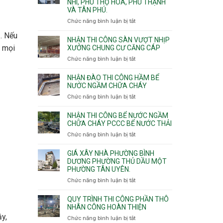
NHÌ, PHÚ THỌ HÒA, PHÚ THẠNH
công
VÀ TÂN PHÚ.
sàn
vượt
Chức năng bình luận bị tắt
ở
nhịp
Nhận
ụ. Nếu
7m
thầu
NHẬN THI CÔNG SÀN VƯỢT NHỊP
8m
xây
ì mọi
XƯỞNG CHUNG CƯ CĂNG CÁP
9m
nhà
Chức năng bình luận bị tắt
ở
10m
các
Nhận
11m
phường
thi
NHẬN ĐÀO THI CÔNG HẦM BỂ
12m
Tây
công
NƯỚC NGẦM CHỮA CHÁY
Thạnh,
sàn
Chức năng bình luận bị tắt
ở
Tân
vượt
Nhận
Sơn
nhịp
đào
Nhì,
NHẬN THI CÔNG BỂ NƯỚC NGẦM
xưởng
thi
CHỮA CHÁY PCCC BỂ NƯỚC THẢI
Phú
chung
công
Thọ
Chức năng bình luận bị tắt
ở
cư
hầm
Hòa,
Nhận
căng
bể
Phú
thi
cáp
GIÁ XÂY NHÀ PHƯỜNG BÌNH
nước
Thạnh
công
DƯƠNG PHƯỜNG THỦ DẦU MỘT
Ngầm
và
PHƯỜNG TÂN UYÊN.
bể
chữa
Tân
nước
Chức năng bình luận bị tắt
ở
cháy
Phú.
ngầm
Giá
chữa
xây
QUY TRÌNH THI CÔNG PHẦN THÔ
cháy
nhà
NHÂN CÔNG HOÀN THIỆN
pccc
Phường
ậy,
Chức năng bình luận bị tắt
ở
bể
Bình