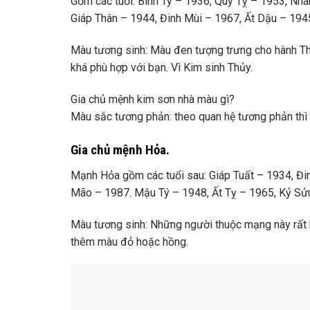
Gồm các tuổi: Bính Tý – 1936, Quý Tỵ – 1953, Nh
Giáp Thân – 1944, Đinh Mùi – 1967, Ất Dậu – 194
Màu tương sinh: Màu đen tượng trưng cho hành Th
khá phù hợp với bạn. Vì Kim sinh Thủy.
Gia chủ mệnh kim sơn nhà màu gì?
Màu sắc tương phản: theo quan hệ tương phản thì 
Gia chủ mệnh Hỏa.
Mạnh Hỏa gồm các tuổi sau: Giáp Tuất – 1934, Đin
Mão – 1987. Mậu Tý – 1948, Ất Tỵ – 1965, Kỷ Sử
Màu tương sinh: Những người thuộc mạng này rất 
thêm màu đỏ hoặc hồng.