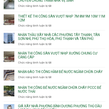
CHUYÊN CHỐNG THẤM NHÀ VỆ SINH
Chức năng bình luận bị tắt
ở
Chuyên
chống
THIẾT KẾ THI CÔNG SÀN VƯỢT NHỊP 7M 8M 9M 10M 11M
thấm
12M
nhà
Chức năng bình luận bị tắt
ở
vệ
Thiết
sinh
kế
NHẬN THẦU XÂY NHÀ CÁC PHƯỜNG TÂY THẠNH, TÂN
thi
SƠN NHÌ, PHÚ THỌ HÒA, PHÚ THẠNH VÀ TÂN PHÚ.
công
Chức năng bình luận bị tắt
ở
sàn
Nhận
vượt
thầu
NHẬN THI CÔNG SÀN VƯỢT NHỊP XƯỞNG CHUNG CƯ
nhịp
xây
CĂNG CÁP
7m
nhà
Chức năng bình luận bị tắt
ở
8m
các
Nhận
9m
phường
thi
10m
NHẬN ĐÀO THI CÔNG HẦM BỂ NƯỚC NGẦM CHỮA CHÁY
Tây
công
11m
Chức năng bình luận bị tắt
Thạnh,
ở
sàn
12m
Tân
Nhận
vượt
Sơn
đào
NHẬN THI CÔNG BỂ NƯỚC NGẦM CHỮA CHÁY PCCC BỂ
nhịp
Nhì,
thi
NƯỚC THẢI
xưởng
Phú
công
chung
Chức năng bình luận bị tắt
ở
Thọ
hầm
cư
Nhận
Hòa,
bể
căng
thi
GIÁ XÂY NHÀ PHƯỜNG BÌNH DƯƠNG PHƯỜNG THỦ DẦU
Phú
nước
cáp