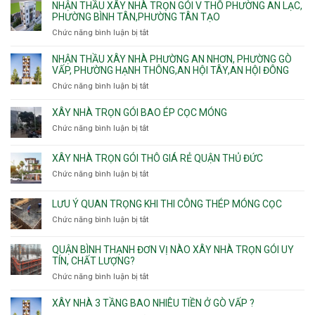
NHẬN THẦU XÂY NHÀ TRỌN GÓI V THÔ PHƯỜNG AN LẠC,
gói
và
Sơn,Tân
tư
PHƯỜNG BÌNH TÂN,PHƯỜNG TÂN TẠO
Phường
An
Hòa,
xây
Tân
Phú
Chức năng bình luận bị tắt
ở
Tân
nhà
Phú,
Đông.
Nhận
Sơn
trọn
Phường
thầu
NHẬN THẦU XÂY NHÀ PHƯỜNG AN NHƠN, PHƯỜNG GÒ
Nhất
gói
Tân
xây
VẤP, PHƯỜNG HẠNH THÔNG,AN HỘI TÂY,AN HỘI ĐÔNG
HCM
Sơn
nhà
Chức năng bình luận bị tắt
ở
Nhì,
trọn
Nhận
Phú
gói
thầu
XÂY NHÀ TRỌN GÓI BAO ÉP CỌC MÓNG
Thạnh,
v
xây
Phú
Chức năng bình luận bị tắt
thô
ở
nhà
Thọ
Phường
Xây
Phường
Hòa
An
nhà
XÂY NHÀ TRỌN GÓI THÔ GIÁ RẺ QUẬN THỦ ĐỨC
An
Lạc,
trọn
Nhơn,
Chức năng bình luận bị tắt
ở
Phường
gói
Phường
Xây
Bình
bao
Gò
nhà
Tân,Phường
ép
LƯU Ý QUAN TRỌNG KHI THI CÔNG THÉP MÓNG CỌC
Vấp,
trọn
Tân
cọc
Phường
Chức năng bình luận bị tắt
ở
gói
Tạo
móng
Hạnh
Lưu
thô
Thông,An
ý
giá
QUẬN BÌNH THẠNH ĐƠN VỊ NÀO XÂY NHÀ TRỌN GÓI UY
Hội
quan
rẻ
TÍN, CHẤT LƯỢNG?
Tây,An
trọng
Quận
Chức năng bình luận bị tắt
ở
Hội
khi
Thủ
Quận
Đông
thi
Đức
Bình
XÂY NHÀ 3 TẦNG BAO NHIÊU TIỀN Ở GÒ VẤP ?
công
Thạnh