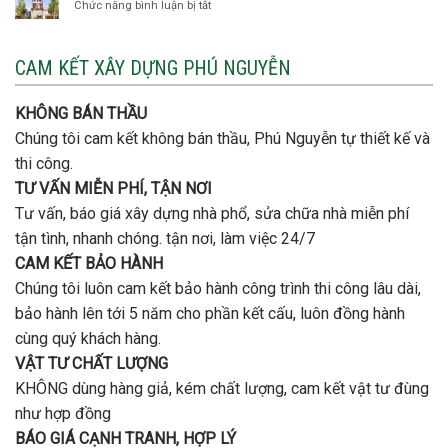
thép
Chức năng bình luận bị tắt
ở
đơn
móng
Xây
vị
cọc
nhà
nào
3
CAM KẾT XÂY DỰNG PHÚ NGUYỄN
xây
tầng
nhà
bao
trọn
nhiêu
KHÔNG BÁN THẦU
gói
tiền
uy
Chúng tôi cam kết không bán thầu, Phú Nguyễn tự thiết kế và
ở
tín,
Gò
thi công.
chất
Vấp
lượng?
TƯ VẤN MIỄN PHÍ, TẬN NƠI
?
Tư vấn, báo giá xây dựng nhà phổ, sửa chữa nhà miễn phí
tận tình, nhanh chóng. tận nơi, làm việc 24/7
CAM KẾT BẢO HÀNH
Chúng tôi luôn cam kết bảo hành công trình thi công lâu dài,
bảo hành lên tới 5 năm cho phần kết cấu, luôn đồng hành
cùng quý khách hàng.
VẬT TƯ CHẤT LƯỢNG
KHÔNG dùng hàng giả, kém chất lượng, cam kết vật tư đùng
như hợp đồng
BÁO GIÁ CẠNH TRANH, HỢP LÝ