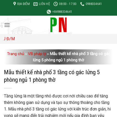
Bỏ
ĐỊA ĐIỂM
LIÊN HỆ
08:00 - 17:00
0988334641
qua
+84988334641
nội
dung
/M
Trang chủ
»
VB pháp lý
»
Mẫu thiết kế nhà phố 3 tầng có gác
lửng 5 phòng ngủ 1 phòng thờ
Mẫu thiết kế nhà phố 3 tầng có gác lửng 5
phòng ngủ 1 phòng thờ
Tầng lửng là một tầng nhỏ được cơi nới chiều cao để tăng
thêm không gian sử dụng và tạo sự thông thoáng cho tầng
1. Mẫu nhà phố 3 tầng có gác lửng với kiến ​​trúc đơn giản, hi
vọng sẽ mang đến trải nghiệm mới nếu gia đình bạn yêu