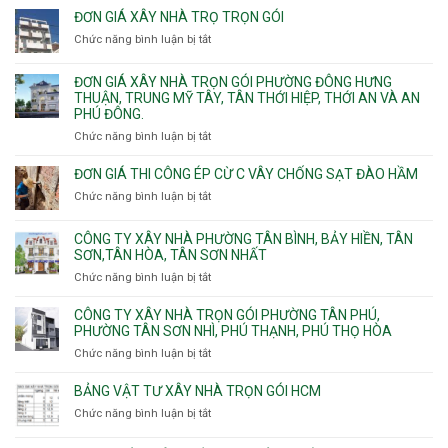
Gia
xây
Bình,
ĐƠN GIÁ XÂY NHÀ TRỌ TRỌN GÓI
Định,
nhà
Thủ
Chức năng bình luận bị tắt
Bình
ở
trọn
Đức,
Thạnh,
Đơn
gói
Linh
Thạnh
giá
ĐƠN GIÁ XÂY NHÀ TRỌN GÓI PHƯỜNG ĐÔNG HƯNG
Quận
Xuân,
Mỹ
xây
THUẬN, TRUNG MỸ TÂY, TÂN THỚI HIỆP, THỚI AN VÀ AN
10,
Long
Tây,Bình
nhà
PHÚ ĐÔNG.
Phường
Bình,
Lợi
trọ
Bình
Tăng
Chức năng bình luận bị tắt
ở
Trung
trọn
Hưng,Diên
Nhơn
Đơn
gói
Hồng,
Phú,
giá
ĐƠN GIÁ THI CÔNG ÉP CỪ C VÂY CHỐNG SẠT ĐÀO HẦM
Vườn
Phước
xây
Chức năng bình luận bị tắt
ở
Lài
Long,
nhà
Đơn
Long
trọn
giá
Phước,
CÔNG TY XÂY NHÀ PHƯỜNG TÂN BÌNH, BẢY HIỀN, TÂN
gói
thi
Long
SƠN,TÂN HÒA, TÂN SƠN NHẤT
Phường
công
Trường,
Đông
Chức năng bình luận bị tắt
ở
ép
An
Hưng
Công
cừ
Khánh,
Thuận,
ty
CÔNG TY XÂY NHÀ TRỌN GÓI PHƯỜNG TÂN PHÚ,
C
Bình
Trung
xây
PHƯỜNG TÂN SƠN NHÌ, PHÚ THẠNH, PHÚ THỌ HÒA
vây
Trưng
Mỹ
nhà
chống
Chức năng bình luận bị tắt
ở
và
Tây,
Phường
sạt
Công
Cát
Tân
Tân
đào
ty
Lái
BẢNG VẬT TƯ XÂY NHÀ TRỌN GÓI HCM
Thới
Bình,
hầm
xây
Hiệp,
Chức năng bình luận bị tắt
Bảy
ở
nhà
Thới
Hiền,
Bảng
trọn
An
Tân
vật