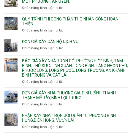
công
MỘT PHƯỜNG TÂN UYÊN.
Thạnh
Ngầm
bể
và
chữa
Chức năng bình luận bị tắt
ở
nước
Tân
cháy
Giá
ngầm
Phú.
xây
QUY TRÌNH THI CÔNG PHẦN THÔ NHÂN CÔNG HOÀN
chữa
nhà
THIỆN
cháy
Phường
Chức năng bình luận bị tắt
ở
pccc
Bình
Quy
bể
Dương
trình
nước
ĐƠN GIÁ XÂY CĂN HỘ DỊCH VỤ
Phường
thi
thải
Chức năng bình luận bị tắt
Thủ
ở
công
Dầu
Đơn
phần
Một
giá
BÁO GIÁ XÂY NHÀ TRỌN GÓI PHƯỜNG HIỆP BÌNH, TAM
thô
Phường
xây
BÌNH, THỦ ĐỨC, LINH XUÂN, LONG BÌNH, TĂNG NHƠN PHÚ,
nhân
Tân
căn
PHƯỚC LONG, LONG PHƯỚC, LONG TRƯỜNG, AN KHÁNH,
công
Uyên.
hộ
BÌNH TRƯNG VÀ CÁT LÁI
hoàn
dịch
thiện
Chức năng bình luận bị tắt
ở
vụ
Báo
giá
ĐƠN GIÁ XÂY NHÀ PHƯỜNG GIA ĐỊNH, BÌNH THẠNH,
xây
THẠNH MỸ TÂY,BÌNH LỢI TRUNG
nhà
Chức năng bình luận bị tắt
ở
trọn
Đơn
gói
giá
NHẬN XÂY NHÀ TRỌN GÓI QUẬN 10, PHƯỜNG BÌNH
Phường
xây
HƯNG,DIÊN HỒNG, VƯỜN LÀI
Hiệp
nhà
Chức năng bình luận bị tắt
ở
Bình,
phường
Nhận
Tam