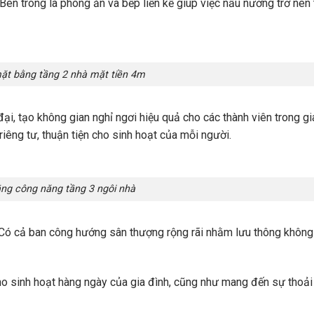
 Bên trong là phòng ăn và bếp liền kề giúp việc nấu nướng trở nên
ặt bằng tầng 2 nhà mặt tiền 4m
ại, tạo không gian nghỉ ngơi hiệu quả cho các thành viên trong gi
êng tư, thuận tiện cho sinh hoạt của mỗi người.
ng công năng tầng 3 ngôi nhà
Có cả ban công hướng sân thượng rộng rãi nhằm lưu thông không 
o sinh hoạt hàng ngày của gia đình, cũng như mang đến sự thoải