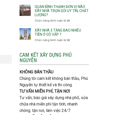
Lưu
giá
Tây,An
ý
QUẬN BÌNH THẠNH ĐƠN VỊ NÀO
rẻ
Hội
quan
XÂY NHÀ TRỌN GÓI UY TÍN, CHẤT
Quận
Đông
LƯỢNG?
trọng
Thủ
khi
Chức năng bình luận bị tắt
ở
Đức
thi
Quận
công
Bình
XÂY NHÀ 3 TẦNG BAO NHIÊU
thép
Thạnh
TIỀN Ở GÒ VẤP ?
móng
đơn
Chức năng bình luận bị tắt
ở
cọc
vị
Xây
nào
nhà
xây
3
CAM KẾT XÂY DỰNG PHÚ
nhà
tầng
NGUYỄN
trọn
bao
gói
nhiêu
uy
tiền
KHÔNG BÁN THẦU
tín,
ở
chất
Chúng tôi cam kết không bán thầu, Phú
Gò
lượng?
Vấp
Nguyễn tự thiết kế và thi công.
?
TƯ VẤN MIỄN PHÍ, TẬN NƠI
Tư vấn, báo giá xây dựng nhà phổ, sửa
chữa nhà miễn phí tận tình, nhanh
chóng. tận nơi, làm việc 24/7