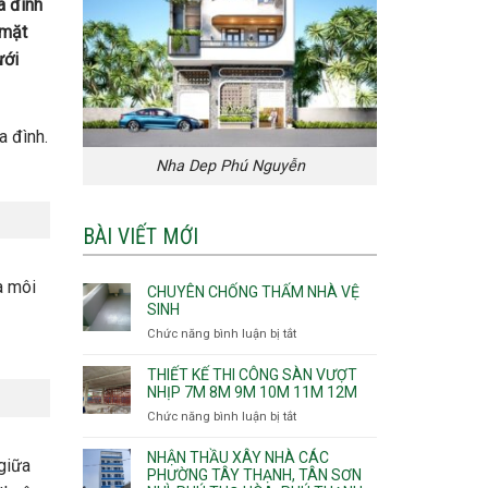
a đình
 mặt
ưới
a đình.
Nha Dep Phú Nguyễn
BÀI VIẾT MỚI
a môi
CHUYÊN CHỐNG THẤM NHÀ VỆ
SINH
Chức năng bình luận bị tắt
ở
Chuyên
chống
THIẾT KẾ THI CÔNG SÀN VƯỢT
thấm
NHỊP 7M 8M 9M 10M 11M 12M
nhà
Chức năng bình luận bị tắt
ở
vệ
Thiết
sinh
kế
NHẬN THẦU XÂY NHÀ CÁC
giữa
thi
PHƯỜNG TÂY THẠNH, TÂN SƠN