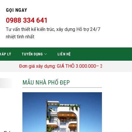
GỌI NGAY
0988 334 641
Tư vấn thiết kế kiến trúc, xây dựng Hỗ trợ 24/7
nhiệt tình nhất
HÁP LÝ
TUYỂN DỤNG
LIÊN HỆ
Đơn giá xây dựng: GIÁ THÔ 3.000.000– 3.400.000 Đ/M2 TRỌN G
MẪU NHÀ PHỐ ĐẸP