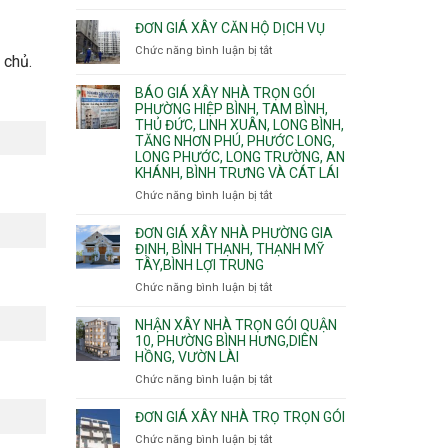
Quy
nước
Dương
trình
ĐƠN GIÁ XÂY CĂN HỘ DỊCH VỤ
thải
Phường
thi
Chức năng bình luận bị tắt
Thủ
ở
công
 chủ.
Dầu
Đơn
phần
Một
giá
BÁO GIÁ XÂY NHÀ TRỌN GÓI
thô
Phường
xây
PHƯỜNG HIỆP BÌNH, TAM BÌNH,
nhân
Tân
căn
THỦ ĐỨC, LINH XUÂN, LONG BÌNH,
công
Uyên.
hộ
TĂNG NHƠN PHÚ, PHƯỚC LONG,
hoàn
dịch
LONG PHƯỚC, LONG TRƯỜNG, AN
thiện
vụ
KHÁNH, BÌNH TRƯNG VÀ CÁT LÁI
Chức năng bình luận bị tắt
ở
Báo
giá
ĐƠN GIÁ XÂY NHÀ PHƯỜNG GIA
xây
ĐỊNH, BÌNH THẠNH, THẠNH MỸ
TÂY,BÌNH LỢI TRUNG
nhà
trọn
Chức năng bình luận bị tắt
ở
gói
Đơn
Phường
giá
NHẬN XÂY NHÀ TRỌN GÓI QUẬN
Hiệp
xây
10, PHƯỜNG BÌNH HƯNG,DIÊN
Bình,
HỒNG, VƯỜN LÀI
nhà
Tam
phường
Chức năng bình luận bị tắt
ở
Bình,
Gia
Nhận
Thủ
Định,
xây
ĐƠN GIÁ XÂY NHÀ TRỌ TRỌN GÓI
Đức,
Bình
nhà
Linh
Chức năng bình luận bị tắt
ở
Thạnh,
trọn