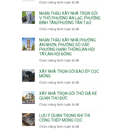
nhà
Chức năng bình luận bị tắt
ở
Sơn,Tân
Phú
trọn
Bảng
Hòa,
Đông.
gói
vật
NHẬN THẦU XÂY NHÀ TRỌN GÓI
Tân
Phường
tư
V THÔ PHƯỜNG AN LẠC, PHƯỜNG
Sơn
Tân
BÌNH TÂN,PHƯỜNG TÂN TẠO
xây
Nhất
Phú,
nhà
Chức năng bình luận bị tắt
ở
Phường
trọn
Nhận
Tân
gói
thầu
NHẬN THẦU XÂY NHÀ PHƯỜNG
Sơn
HCM
xây
AN NHƠN, PHƯỜNG GÒ VẤP,
Nhì,
PHƯỜNG HẠNH THÔNG,AN HỘI
nhà
Phú
TÂY,AN HỘI ĐÔNG
trọn
Thạnh,
gói
Phú
Chức năng bình luận bị tắt
ở
v
Thọ
Nhận
thô
Hòa
thầu
XÂY NHÀ TRỌN GÓI BAO ÉP CỌC
Phường
xây
MÓNG
An
nhà
Chức năng bình luận bị tắt
ở
Lạc,
Phường
Xây
Phường
An
nhà
XÂY NHÀ TRỌN GÓI THÔ GIÁ RẺ
Bình
Nhơn,
trọn
QUẬN THỦ ĐỨC
Tân,Phường
Phường
gói
Tân
Chức năng bình luận bị tắt
ở
Gò
bao
Tạo
Xây
Vấp,
ép
nhà
Phường
LƯU Ý QUAN TRỌNG KHI THI
cọc
trọn
CÔNG THÉP MÓNG CỌC
Hạnh
móng
gói
Thông,An
Chức năng bình luận bị tắt
ở
thô
Hội