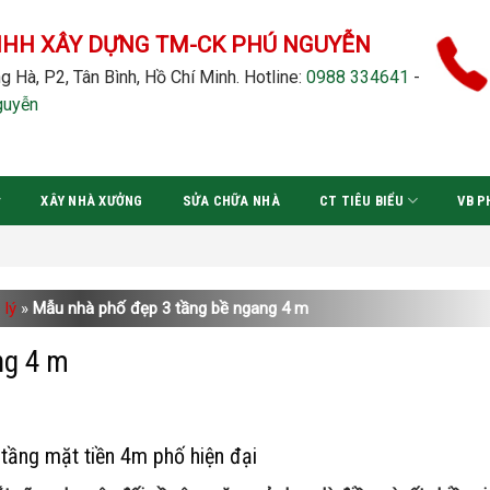
NHH XÂY DỰNG TM-CK PHÚ NGUYỄN
g Hà, P2, Tân Bình, Hồ Chí Minh.
Hotline:
0988 334641
-
guyễn
XÂY NHÀ XƯỞNG
SỬA CHỮA NHÀ
CT TIÊU BIỂU
VB P
 lý
»
Mẫu nhà phố đẹp 3 tầng bề ngang 4 m
ng 4 m
tầng mặt tiền 4m phố hiện đại