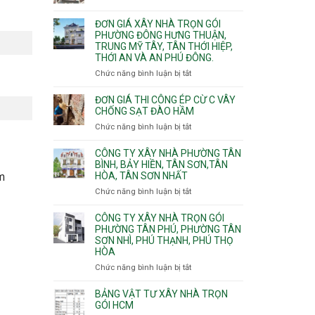
Xuân,
Đơn
Thạnh
gói
Long
giá
Mỹ
ĐƠN GIÁ XÂY NHÀ TRỌN GÓI
Quận
Bình,
xây
Tây,Bình
PHƯỜNG ĐÔNG HƯNG THUẬN,
10,
Tăng
nhà
Lợi
TRUNG MỸ TÂY, TÂN THỚI HIỆP,
Phường
Nhơn
trọ
Trung
THỚI AN VÀ AN PHÚ ĐÔNG.
Bình
Phú,
trọn
Hưng,Diên
Chức năng bình luận bị tắt
Phước
ở
gói
Hồng,
Long,
Đơn
Vườn
Long
giá
ĐƠN GIÁ THI CÔNG ÉP CỪ C VÂY
Lài
Phước,
xây
CHỐNG SẠT ĐÀO HẦM
Long
nhà
Chức năng bình luận bị tắt
ở
Trường,
trọn
Đơn
An
gói
giá
CÔNG TY XÂY NHÀ PHƯỜNG TÂN
Khánh,
Phường
thi
BÌNH, BẢY HIỀN, TÂN SƠN,TÂN
Bình
Đông
HÒA, TÂN SƠN NHẤT
công
m
Trưng
Hưng
ép
Chức năng bình luận bị tắt
ở
và
Thuận,
cừ
Công
Cát
Trung
C
ty
CÔNG TY XÂY NHÀ TRỌN GÓI
Lái
Mỹ
vây
xây
PHƯỜNG TÂN PHÚ, PHƯỜNG TÂN
Tây,
chống
SƠN NHÌ, PHÚ THẠNH, PHÚ THỌ
nhà
Tân
sạt
HÒA
Phường
Thới
đào
Tân
Hiệp,
Chức năng bình luận bị tắt
ở
hầm
Bình,
Thới
Công
Bảy
An
ty
BẢNG VẬT TƯ XÂY NHÀ TRỌN
Hiền,
và
xây
GÓI HCM
Tân
An