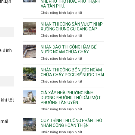
 thuận
NHÌ, PHÚ THỌ HÒA, PHÚ THẠNH
công
VÀ TÂN PHÚ.
sàn
vượt
Chức năng bình luận bị tắt
ở
nhịp
Nhận
7m
thầu
NHẬN THI CÔNG SÀN VƯỢT NHỊP
8m
xây
XƯỞNG CHUNG CƯ CĂNG CÁP
9m
nhà
Chức năng bình luận bị tắt
ở
10m
các
Nhận
11m
phường
thi
NHẬN ĐÀO THI CÔNG HẦM BỂ
12m
Tây
a đình.
công
NƯỚC NGẦM CHỮA CHÁY
Thạnh,
sàn
Chức năng bình luận bị tắt
ở
Tân
vượt
Nhận
Sơn
nhịp
đào
Nhì,
NHẬN THI CÔNG BỂ NƯỚC NGẦM
xưởng
thi
CHỮA CHÁY PCCC BỂ NƯỚC THẢI
Phú
chung
công
Thọ
Chức năng bình luận bị tắt
ở
cư
hầm
Hòa,
Nhận
căng
bể
Phú
thi
cáp
GIÁ XÂY NHÀ PHƯỜNG BÌNH
nước
Thạnh
công
DƯƠNG PHƯỜNG THỦ DẦU MỘT
khí tốt
Ngầm
và
PHƯỜNG TÂN UYÊN.
bể
chữa
Tân
nước
Chức năng bình luận bị tắt
ở
cháy
Phú.
ngầm
Giá
chữa
xây
QUY TRÌNH THI CÔNG PHẦN THÔ
 mái
cháy
nhà
NHÂN CÔNG HOÀN THIỆN
pccc
Phường
Chức năng bình luận bị tắt
ở
bể
Bình