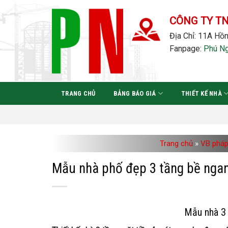
Bỏ
qua
CÔNG TY T
nội
Địa Chỉ: 11A Hồn
dung
Fanpage:
Phú N
TRANG CHỦ
BẢNG BÁO GIÁ
THIẾT KẾ NHÀ
Trang chủ
»
VB pháp
Mẫu nhà phố đẹp 3 tầng bề nga
Mẫu nhà 3 