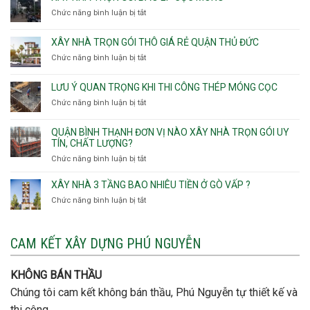
v
xây
Phú
Chức năng bình luận bị tắt
thô
ở
nhà
Thọ
Phường
Xây
Phường
Hòa
An
nhà
XÂY NHÀ TRỌN GÓI THÔ GIÁ RẺ QUẬN THỦ ĐỨC
An
Lạc,
trọn
Nhơn,
Chức năng bình luận bị tắt
ở
Phường
gói
Phường
Xây
Bình
bao
Gò
nhà
Tân,Phường
ép
LƯU Ý QUAN TRỌNG KHI THI CÔNG THÉP MÓNG CỌC
Vấp,
trọn
Tân
cọc
Phường
Chức năng bình luận bị tắt
ở
gói
Tạo
móng
Hạnh
Lưu
thô
Thông,An
ý
giá
QUẬN BÌNH THẠNH ĐƠN VỊ NÀO XÂY NHÀ TRỌN GÓI UY
Hội
quan
rẻ
TÍN, CHẤT LƯỢNG?
Tây,An
trọng
Quận
Chức năng bình luận bị tắt
ở
Hội
khi
Thủ
Quận
Đông
thi
Đức
Bình
XÂY NHÀ 3 TẦNG BAO NHIÊU TIỀN Ở GÒ VẤP ?
công
Thạnh
thép
Chức năng bình luận bị tắt
ở
đơn
móng
Xây
vị
cọc
nhà
nào
3
CAM KẾT XÂY DỰNG PHÚ NGUYỄN
xây
tầng
nhà
bao
trọn
nhiêu
KHÔNG BÁN THẦU
gói
tiền
uy
Chúng tôi cam kết không bán thầu, Phú Nguyễn tự thiết kế và
ở
tín,
Gò
thi công.