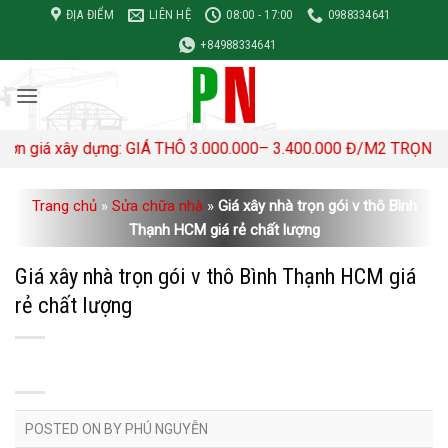
Bỏ
ĐỊA ĐIỂM
LIÊN HỆ
08:00 - 17:00
0988334641
qua
+84988334641
nội
dung
: GIÁ THÔ 3.000.000– 3.400.000 Đ/M2 TRỌN GÓI 4,500,000- 5,
Trang chủ
»
Sửa chữa nhà
»
Giá xây nhà trọn gói v thô Bình
Thạnh HCM giá rẻ chất lượng
Giá xây nhà trọn gói v thô Bình Thạnh HCM giá
rẻ chất lượng
POSTED ON
BY
PHÚ NGUYỄN