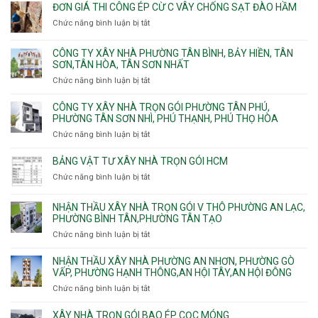
Hồng,
Phú,
giá
ĐƠN GIÁ THI CÔNG ÉP CỪ C VÂY CHỐNG SẠT ĐÀO HẦM
Vườn
Phước
xây
Chức năng bình luận bị tắt
ở
Lài
Long,
nhà
Đơn
Long
trọn
giá
Phước,
CÔNG TY XÂY NHÀ PHƯỜNG TÂN BÌNH, BẢY HIỀN, TÂN
gói
thi
Long
SƠN,TÂN HÒA, TÂN SƠN NHẤT
Phường
công
Trường,
Đông
Chức năng bình luận bị tắt
ở
ép
An
Hưng
Công
cừ
Khánh,
Thuận,
ty
CÔNG TY XÂY NHÀ TRỌN GÓI PHƯỜNG TÂN PHÚ,
C
Bình
Trung
xây
PHƯỜNG TÂN SƠN NHÌ, PHÚ THẠNH, PHÚ THỌ HÒA
vây
Trưng
Mỹ
nhà
chống
Chức năng bình luận bị tắt
ở
và
Tây,
Phường
sạt
Công
Cát
Tân
Tân
đào
ty
Lái
BẢNG VẬT TƯ XÂY NHÀ TRỌN GÓI HCM
Thới
Bình,
hầm
xây
Hiệp,
Chức năng bình luận bị tắt
Bảy
ở
nhà
Thới
Hiền,
Bảng
trọn
An
Tân
vật
NHẬN THẦU XÂY NHÀ TRỌN GÓI V THÔ PHƯỜNG AN LẠC,
gói
và
Sơn,Tân
tư
PHƯỜNG BÌNH TÂN,PHƯỜNG TÂN TẠO
Phường
An
Hòa,
xây
Tân
Phú
Chức năng bình luận bị tắt
ở
Tân
nhà
Phú,
Đông.
Nhận
Sơn
trọn
Phường
thầu
NHẬN THẦU XÂY NHÀ PHƯỜNG AN NHƠN, PHƯỜNG GÒ
Nhất
gói
Tân
xây
VẤP, PHƯỜNG HẠNH THÔNG,AN HỘI TÂY,AN HỘI ĐÔNG
HCM
Sơn
nhà
Chức năng bình luận bị tắt
ở
Nhì,
trọn
Nhận
Phú
gói
thầu
XÂY NHÀ TRỌN GÓI BAO ÉP CỌC MÓNG
Thạnh,