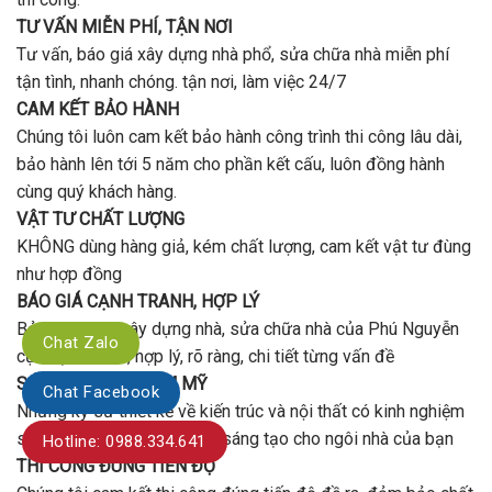
chất
Vấp
lượng?
TƯ VẤN MIỄN PHÍ, TẬN NƠI
?
Tư vấn, báo giá xây dựng nhà phổ, sửa chữa nhà miễn phí
tận tình, nhanh chóng. tận nơi, làm việc 24/7
CAM KẾT BẢO HÀNH
Chúng tôi luôn cam kết bảo hành công trình thi công lâu dài,
bảo hành lên tới 5 năm cho phần kết cấu, luôn đồng hành
cùng quý khách hàng.
VẬT TƯ CHẤT LƯỢNG
KHÔNG dùng hàng giả, kém chất lượng, cam kết vật tư đùng
như hợp đồng
BÁO GIÁ CẠNH TRANH, HỢP LÝ
Bảng báo giá xây dựng nhà, sửa chữa nhà của Phú Nguyễn
Chat Zalo
cực cạnh tranh, hợp lý, rõ ràng, chi tiết từng vấn đề
SÁNG TẠO VÀ THẨM MỸ
Chat Facebook
Những kỹ sư thiết kế về kiến trúc và nội thất có kinh nghiệm
sẽ đưa đến những ý tưởng sáng tạo cho ngôi nhà của bạn
Hotline: 0988.334.641
THI CÔNG ĐÚNG TIẾN ĐỘ