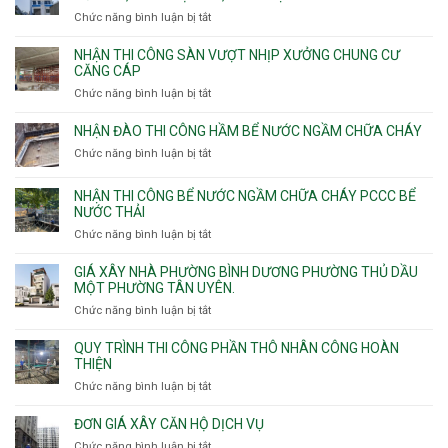
công
Chức năng bình luận bị tắt
ở
sàn
Nhận
vượt
thầu
NHẬN THI CÔNG SÀN VƯỢT NHỊP XƯỞNG CHUNG CƯ
nhịp
xây
CĂNG CÁP
7m
nhà
Chức năng bình luận bị tắt
ở
8m
các
Nhận
9m
phường
thi
10m
NHẬN ĐÀO THI CÔNG HẦM BỂ NƯỚC NGẦM CHỮA CHÁY
Tây
công
11m
Chức năng bình luận bị tắt
Thạnh,
ở
sàn
12m
Tân
Nhận
vượt
Sơn
đào
NHẬN THI CÔNG BỂ NƯỚC NGẦM CHỮA CHÁY PCCC BỂ
nhịp
Nhì,
thi
NƯỚC THẢI
xưởng
Phú
công
chung
Chức năng bình luận bị tắt
ở
Thọ
hầm
cư
Nhận
Hòa,
bể
căng
thi
GIÁ XÂY NHÀ PHƯỜNG BÌNH DƯƠNG PHƯỜNG THỦ DẦU
Phú
nước
cáp
công
MỘT PHƯỜNG TÂN UYÊN.
Thạnh
Ngầm
bể
và
chữa
Chức năng bình luận bị tắt
ở
nước
Tân
cháy
Giá
ngầm
Phú.
xây
QUY TRÌNH THI CÔNG PHẦN THÔ NHÂN CÔNG HOÀN
chữa
nhà
THIỆN
cháy
Phường
Chức năng bình luận bị tắt
ở
pccc
Bình
Quy
bể
Dương
trình
nước
ĐƠN GIÁ XÂY CĂN HỘ DỊCH VỤ
Phường
thi
thải
Chức năng bình luận bị tắt
Thủ
ở