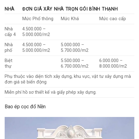
NHÀ
ĐƠN GIÁ XÂY NHÀ TRỌN GÓI BÌNH THẠNH
Mức Phổ thông
Mức Khá
Mức cao cấp
Nhà
4.500.000 –
cấp 4
5.000.000/m2
Nhà
4.500.000 –
5.000.000 –
phố
5.000.000/m2
5.700.000/m2
Biệt
5.500.000 –
6.000.000 –
thự
6.700.000/m2
8.000.000/m2
Phụ thuộc vào diện tích xây dựng, khu vực, vật tư xây dựng mà
đơn giá sẽ biến động
Miễn phí hồ sơ thiết kế và giấy phép xây dựng.
Bao ép cọc đổ Nền