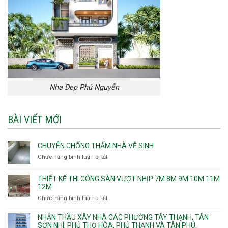
Nha Dep Phú Nguyễn
BÀI VIẾT MỚI
CHUYÊN CHỐNG THẤM NHÀ VỆ SINH
Chức năng bình luận bị tắt
ở
Chuyên
chống
THIẾT KẾ THI CÔNG SÀN VƯỢT NHỊP 7M 8M 9M 10M 11M
thấm
12M
nhà
Chức năng bình luận bị tắt
ở
vệ
Thiết
sinh
kế
NHẬN THẦU XÂY NHÀ CÁC PHƯỜNG TÂY THẠNH, TÂN
thi
SƠN NHÌ, PHÚ THỌ HÒA, PHÚ THẠNH VÀ TÂN PHÚ.