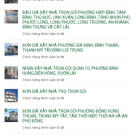
công
Dầu
Đơn
phần
Một
giá
BÁO GIÁ XÂY NHÀ TRỌN GÓI PHƯỜNG HIỆP BÌNH, TAM
thô
Phường
xây
BÌNH, THỦ ĐỨC, LINH XUÂN, LONG BÌNH, TĂNG NHƠN PHÚ,
nhân
Tân
căn
PHƯỚC LONG, LONG PHƯỚC, LONG TRƯỜNG, AN KHÁNH,
công
Uyên.
hộ
BÌNH TRƯNG VÀ CÁT LÁI
hoàn
dịch
thiện
Chức năng bình luận bị tắt
ở
vụ
Báo
giá
ĐƠN GIÁ XÂY NHÀ PHƯỜNG GIA ĐỊNH, BÌNH THẠNH,
xây
THẠNH MỸ TÂY,BÌNH LỢI TRUNG
nhà
Chức năng bình luận bị tắt
ở
trọn
Đơn
gói
giá
NHẬN XÂY NHÀ TRỌN GÓI QUẬN 10, PHƯỜNG BÌNH
Phường
xây
HƯNG,DIÊN HỒNG, VƯỜN LÀI
Hiệp
nhà
Chức năng bình luận bị tắt
ở
Bình,
phường
Nhận
Tam
Gia
xây
Bình,
ĐƠN GIÁ XÂY NHÀ TRỌ TRỌN GÓI
Định,
nhà
Thủ
Chức năng bình luận bị tắt
Bình
ở
trọn
Đức,
Thạnh,
Đơn
gói
Linh
Thạnh
giá
ĐƠN GIÁ XÂY NHÀ TRỌN GÓI PHƯỜNG ĐÔNG HƯNG
Quận
Xuân,
Mỹ
xây
THUẬN, TRUNG MỸ TÂY, TÂN THỚI HIỆP, THỚI AN VÀ AN
10,
Long
Tây,Bình
nhà
PHÚ ĐÔNG.
Phường
Bình,
Lợi
trọ
Bình
Tăng
Chức năng bình luận bị tắt
ở
Trung
trọn
Hưng,Diên
Nhơn
Đơn
gói