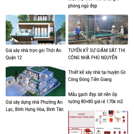
phòng ngủ đẹp
Giá xây nhà trọn gói Thới An
TUYỂN KỸ SƯ GIÁM SÁT THI
Quận 12
CÔNG NHÀ PHÚ NGUYỄN
Thiết kế xây nhà tại huyện Gò
Công Đông Tiền Giang
Mẫu gạch đẹp lát nền ốp
tường 80×80 giá rẻ 170k m2
Giá xây dựng nhà Phường An
Lạc, Bình Hưng Hòa, Bình Tân
HCM