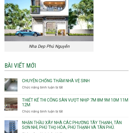
Nha Dep Phú Nguyễn
BÀI VIẾT MỚI
CHUYÊN CHỐNG THẤM NHÀ VỆ SINH
Chức năng bình luận bị tắt
ở
Chuyên
chống
THIẾT KẾ THI CÔNG SÀN VƯỢT NHỊP 7M 8M 9M 10M 11M
thấm
12M
nhà
Chức năng bình luận bị tắt
ở
vệ
Thiết
sinh
kế
NHẬN THẦU XÂY NHÀ CÁC PHƯỜNG TÂY THẠNH, TÂN
thi
SƠN NHÌ, PHÚ THỌ HÒA, PHÚ THẠNH VÀ TÂN PHÚ.
công