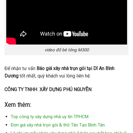
video đổ bê tông M300
Để nhận tư vấn
Báo giá xây nhà trọn gói tại Dĩ An Bình
Dương
tốt nhất, quý khách vui lòng liên hệ:
CÔNG TY TNHH XÂY DỰNG PHÚ NGUYỄN
Xem thêm:
Top công ty xây dựng nhà uy tín TPHCM
Đơn giá xây nhà trọn gói & thô Tân Tạo Bình Tân