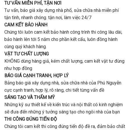
lượng?
TƯ VẤN MIỄN PHÍ, TẬN NƠI
?
Tư vấn, báo giá xây dựng nhà phổ, sửa chữa nhà miễn phí
tận tình, nhanh chóng. tận nơi, làm việc 24/7
CAM KẾT BẢO HÀNH
Chúng tôi luôn cam kết bảo hành công trình thi công lâu dài,
bảo hành lên tới 5 năm cho phần kết cấu, luôn đồng hành
cùng quý khách hàng.
VẬT TƯ CHẤT LƯỢNG
KHÔNG dùng hàng giả, kém chất lượng, cam kết vật tư đùng
như hợp đồng
BÁO GIÁ CẠNH TRANH, HỢP LÝ
Bảng báo giá xây dựng nhà, sửa chữa nhà của Phú Nguyễn
cực cạnh tranh, hợp lý, rõ ràng, chi tiết từng vấn đề
SÁNG TẠO VÀ THẨM MỸ
Những kỹ sư thiết kế về kiến trúc và nội thất có kinh nghiệm
sẽ đưa đến những ý tưởng sáng tạo cho ngôi nhà của bạn
THI CÔNG ĐÚNG TIẾN ĐỘ
Chúng tôi cam kết thi công đúng tiến độ đề ra, đảm bảo chất