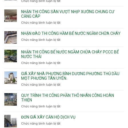
Chức năng bình luận bị tắt
ở
sàn
Nhận
vượt
thầu
NHẬN THI CÔNG SÀN VƯỢT NHỊP XƯỞNG CHUNG CƯ
nhịp
xây
CĂNG CÁP
7m
nhà
Chức năng bình luận bị tắt
ở
8m
các
Nhận
9m
phường
thi
10m
NHẬN ĐÀO THI CÔNG HẦM BỂ NƯỚC NGẦM CHỮA CHÁY
Tây
công
11m
Chức năng bình luận bị tắt
Thạnh,
ở
sàn
12m
Tân
Nhận
vượt
Sơn
đào
NHẬN THI CÔNG BỂ NƯỚC NGẦM CHỮA CHÁY PCCC BỂ
nhịp
Nhì,
thi
NƯỚC THẢI
xưởng
Phú
công
chung
Chức năng bình luận bị tắt
ở
Thọ
hầm
cư
Nhận
Hòa,
bể
căng
thi
GIÁ XÂY NHÀ PHƯỜNG BÌNH DƯƠNG PHƯỜNG THỦ DẦU
Phú
nước
cáp
công
MỘT PHƯỜNG TÂN UYÊN.
Thạnh
Ngầm
bể
và
chữa
Chức năng bình luận bị tắt
ở
nước
Tân
cháy
Giá
ngầm
Phú.
xây
QUY TRÌNH THI CÔNG PHẦN THÔ NHÂN CÔNG HOÀN
chữa
nhà
THIỆN
cháy
Phường
Chức năng bình luận bị tắt
ở
pccc
Bình
Quy
bể
Dương
trình
nước
ĐƠN GIÁ XÂY CĂN HỘ DỊCH VỤ
Phường
thi
thải
Chức năng bình luận bị tắt
Thủ
ở
công