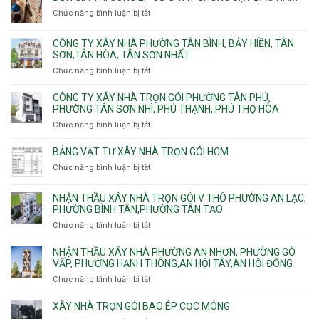
Vườn
Phước
xây
Chức năng bình luận bị tắt
ở
Lài
Long,
nhà
Đơn
Long
trọn
giá
Phước,
CÔNG TY XÂY NHÀ PHƯỜNG TÂN BÌNH, BẢY HIỀN, TÂN
gói
thi
Long
SƠN,TÂN HÒA, TÂN SƠN NHẤT
Phường
công
Trường,
Đông
Chức năng bình luận bị tắt
ở
ép
An
Hưng
Công
cừ
Khánh,
Thuận,
ty
CÔNG TY XÂY NHÀ TRỌN GÓI PHƯỜNG TÂN PHÚ,
C
Bình
Trung
xây
PHƯỜNG TÂN SƠN NHÌ, PHÚ THẠNH, PHÚ THỌ HÒA
vây
Trưng
Mỹ
nhà
chống
Chức năng bình luận bị tắt
ở
và
Tây,
Phường
sạt
Công
Cát
Tân
Tân
đào
ty
Lái
BẢNG VẬT TƯ XÂY NHÀ TRỌN GÓI HCM
Thới
Bình,
hầm
xây
Hiệp,
Chức năng bình luận bị tắt
Bảy
ở
nhà
Thới
Hiền,
Bảng
trọn
An
Tân
vật
NHẬN THẦU XÂY NHÀ TRỌN GÓI V THÔ PHƯỜNG AN LẠC,
gói
và
Sơn,Tân
tư
PHƯỜNG BÌNH TÂN,PHƯỜNG TÂN TẠO
Phường
An
Hòa,
xây
Tân
Phú
Chức năng bình luận bị tắt
ở
Tân
nhà
Phú,
Đông.
Nhận
Sơn
trọn
Phường
thầu
NHẬN THẦU XÂY NHÀ PHƯỜNG AN NHƠN, PHƯỜNG GÒ
Nhất
gói
Tân
xây
VẤP, PHƯỜNG HẠNH THÔNG,AN HỘI TÂY,AN HỘI ĐÔNG
HCM
Sơn
nhà
Chức năng bình luận bị tắt
ở
Nhì,
trọn
Nhận
Phú
gói
thầu
XÂY NHÀ TRỌN GÓI BAO ÉP CỌC MÓNG
Thạnh,
v
xây
Phú