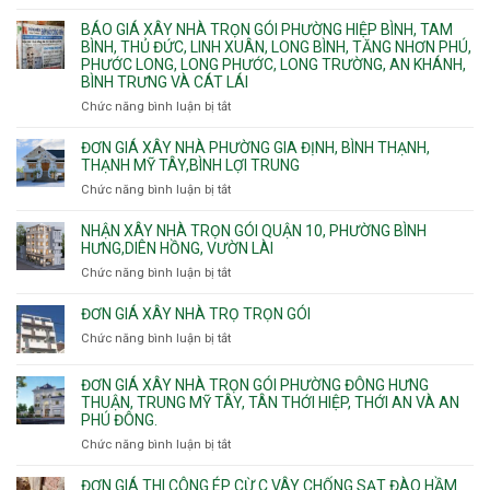
Dầu
Đơn
phần
Một
giá
BÁO GIÁ XÂY NHÀ TRỌN GÓI PHƯỜNG HIỆP BÌNH, TAM
thô
Phường
xây
BÌNH, THỦ ĐỨC, LINH XUÂN, LONG BÌNH, TĂNG NHƠN PHÚ,
nhân
Tân
căn
PHƯỚC LONG, LONG PHƯỚC, LONG TRƯỜNG, AN KHÁNH,
công
Uyên.
hộ
BÌNH TRƯNG VÀ CÁT LÁI
hoàn
dịch
thiện
Chức năng bình luận bị tắt
ở
vụ
Báo
giá
ĐƠN GIÁ XÂY NHÀ PHƯỜNG GIA ĐỊNH, BÌNH THẠNH,
xây
THẠNH MỸ TÂY,BÌNH LỢI TRUNG
nhà
Chức năng bình luận bị tắt
ở
trọn
Đơn
gói
giá
NHẬN XÂY NHÀ TRỌN GÓI QUẬN 10, PHƯỜNG BÌNH
Phường
xây
HƯNG,DIÊN HỒNG, VƯỜN LÀI
Hiệp
nhà
Chức năng bình luận bị tắt
ở
Bình,
phường
Nhận
Tam
Gia
xây
Bình,
ĐƠN GIÁ XÂY NHÀ TRỌ TRỌN GÓI
Định,
nhà
Thủ
Chức năng bình luận bị tắt
Bình
ở
trọn
Đức,
Thạnh,
Đơn
gói
Linh
Thạnh
giá
ĐƠN GIÁ XÂY NHÀ TRỌN GÓI PHƯỜNG ĐÔNG HƯNG
Quận
Xuân,
Mỹ
xây
THUẬN, TRUNG MỸ TÂY, TÂN THỚI HIỆP, THỚI AN VÀ AN
10,
Long
Tây,Bình
nhà
PHÚ ĐÔNG.
Phường
Bình,
Lợi
trọ
Bình
Tăng
Chức năng bình luận bị tắt
ở
Trung
trọn
Hưng,Diên
Nhơn
Đơn
gói
Hồng,
Phú,
giá
ĐƠN GIÁ THI CÔNG ÉP CỪ C VÂY CHỐNG SẠT ĐÀO HẦM