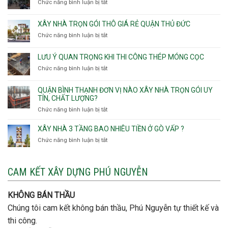
Chức năng bình luận bị tắt
thô
ở
nhà
Thọ
Phường
Xây
Phường
Hòa
An
nhà
XÂY NHÀ TRỌN GÓI THÔ GIÁ RẺ QUẬN THỦ ĐỨC
An
Lạc,
trọn
Nhơn,
Chức năng bình luận bị tắt
ở
Phường
gói
Phường
Xây
Bình
bao
Gò
nhà
Tân,Phường
ép
LƯU Ý QUAN TRỌNG KHI THI CÔNG THÉP MÓNG CỌC
Vấp,
trọn
Tân
cọc
Phường
Chức năng bình luận bị tắt
ở
gói
Tạo
móng
Hạnh
Lưu
thô
Thông,An
ý
giá
QUẬN BÌNH THẠNH ĐƠN VỊ NÀO XÂY NHÀ TRỌN GÓI UY
Hội
quan
rẻ
TÍN, CHẤT LƯỢNG?
Tây,An
trọng
Quận
Chức năng bình luận bị tắt
ở
Hội
khi
Thủ
Quận
Đông
thi
Đức
Bình
XÂY NHÀ 3 TẦNG BAO NHIÊU TIỀN Ở GÒ VẤP ?
công
Thạnh
thép
Chức năng bình luận bị tắt
ở
đơn
móng
Xây
vị
cọc
nhà
nào
3
CAM KẾT XÂY DỰNG PHÚ NGUYỄN
xây
tầng
nhà
bao
trọn
nhiêu
KHÔNG BÁN THẦU
gói
tiền
uy
Chúng tôi cam kết không bán thầu, Phú Nguyễn tự thiết kế và
ở
tín,
Gò
thi công.
chất
Vấp