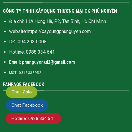
CÔNG TY TNHH XÂY DỰNG THƯƠNG MẠI CK PHÚ NGUYỄN
Địa chỉ: 11A Hồng Hà, P2, Tân Bình, Hồ Chí Minh.
website:
https://xaydungphunguyen.com
DĐ: 094 203 0008
Hotline:
0988 334 641
Email: phunguyenxd2@gmail.com
MST: 0313333952
FANPAGE FACEBOOK
Chat Zalo
Chat Facebook
Hotline: 0988.334.641