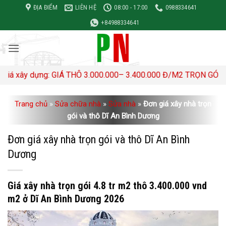
Bỏ
ĐỊA ĐIỂM
LIÊN HỆ
08:00 - 17:00
0988334641
qua
+84988334641
nội
dung
: GIÁ THÔ 3.000.000– 3.400.000 Đ/M2 TRỌN GÓI 4,500,000- 5,
Trang chủ
»
Sửa chữa nhà
»
Sửa nhà
»
Đơn giá xây nhà trọn
gói và thô Dĩ An Bình Dương
Đơn giá xây nhà trọn gói và thô Dĩ An Bình
Dương
Giá xây nhà trọn gói 4.8 tr m2 thô 3.400.000 vnd
m2 ở Dĩ An Bình Dương 2026