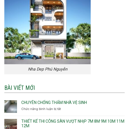
Nha Dep Phú Nguyễn
BÀI VIẾT MỚI
CHUYÊN CHỐNG THẤM NHÀ VỆ SINH
Chức năng bình luận bị tắt
ở
Chuyên
chống
THIẾT KẾ THI CÔNG SÀN VƯỢT NHỊP 7M 8M 9M 10M 11M
thấm
12M
nhà