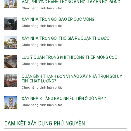
xây
VẤP, PHƯỜNG HẠNH THÔNG,AN HỘI TÂY,AN HỘI ĐÔNG
HCM
Sơn
nhà
Chức năng bình luận bị tắt
ở
Nhì,
trọn
Nhận
Phú
gói
thầu
XÂY NHÀ TRỌN GÓI BAO ÉP CỌC MÓNG
Thạnh,
v
xây
Phú
Chức năng bình luận bị tắt
thô
ở
nhà
Thọ
Phường
Xây
Phường
Hòa
An
nhà
XÂY NHÀ TRỌN GÓI THÔ GIÁ RẺ QUẬN THỦ ĐỨC
An
Lạc,
trọn
Nhơn,
Chức năng bình luận bị tắt
ở
Phường
gói
Phường
Xây
Bình
bao
Gò
nhà
Tân,Phường
ép
LƯU Ý QUAN TRỌNG KHI THI CÔNG THÉP MÓNG CỌC
Vấp,
trọn
Tân
cọc
Phường
Chức năng bình luận bị tắt
ở
gói
Tạo
móng
Hạnh
Lưu
thô
Thông,An
ý
giá
QUẬN BÌNH THẠNH ĐƠN VỊ NÀO XÂY NHÀ TRỌN GÓI UY
Hội
quan
rẻ
TÍN, CHẤT LƯỢNG?
Tây,An
trọng
Quận
Chức năng bình luận bị tắt
ở
Hội
khi
Thủ
Quận
Đông
thi
Đức
Bình
XÂY NHÀ 3 TẦNG BAO NHIÊU TIỀN Ở GÒ VẤP ?
công
Thạnh
thép
Chức năng bình luận bị tắt
ở
đơn
móng
Xây
vị
cọc
nhà
nào
3
CAM KẾT XÂY DỰNG PHÚ NGUYỄN
xây
tầng
nhà
bao