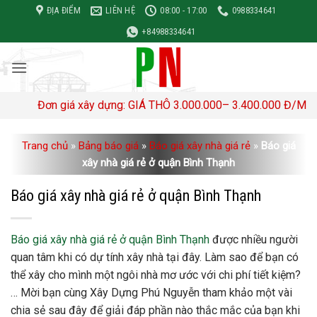
Bỏ
ĐỊA ĐIỂM
LIÊN HỆ
08:00 - 17:00
0988334641
qua
+84988334641
nội
dung
ơn giá xây dựng: GIÁ THÔ 3.000.000– 3.400.000 Đ/M2 TRỌN GÓ
Trang chủ
»
Bảng báo giá
»
Báo giá xây nhà giá rẻ
»
Báo giá
xây nhà giá rẻ ở quận Bình Thạnh
Báo giá xây nhà giá rẻ ở quận Bình Thạnh
Báo giá xây nhà giá rẻ ở quận Bình Thạnh
được nhiều người
quan tâm khi có dự tính xây nhà tại đây. Làm sao để bạn có
thể xây cho mình một ngôi nhà mơ ước với chi phí tiết kiệm?
… Mời bạn cùng Xây Dựng Phú Nguyễn tham khảo một vài
chia sẻ sau đây để giải đáp phần nào thắc mắc của bạn khi