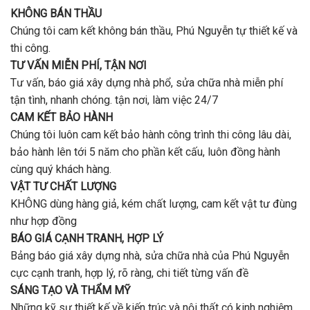
trọn
nhiêu
KHÔNG BÁN THẦU
gói
tiền
uy
Chúng tôi cam kết không bán thầu, Phú Nguyễn tự thiết kế và
ở
tín,
Gò
thi công.
chất
Vấp
lượng?
TƯ VẤN MIỄN PHÍ, TẬN NƠI
?
Tư vấn, báo giá xây dựng nhà phổ, sửa chữa nhà miễn phí
tận tình, nhanh chóng. tận nơi, làm việc 24/7
CAM KẾT BẢO HÀNH
Chúng tôi luôn cam kết bảo hành công trình thi công lâu dài,
bảo hành lên tới 5 năm cho phần kết cấu, luôn đồng hành
cùng quý khách hàng.
VẬT TƯ CHẤT LƯỢNG
KHÔNG dùng hàng giả, kém chất lượng, cam kết vật tư đùng
như hợp đồng
BÁO GIÁ CẠNH TRANH, HỢP LÝ
Bảng báo giá xây dựng nhà, sửa chữa nhà của Phú Nguyễn
cực cạnh tranh, hợp lý, rõ ràng, chi tiết từng vấn đề
SÁNG TẠO VÀ THẨM MỸ
Những kỹ sư thiết kế về kiến trúc và nội thất có kinh nghiệm