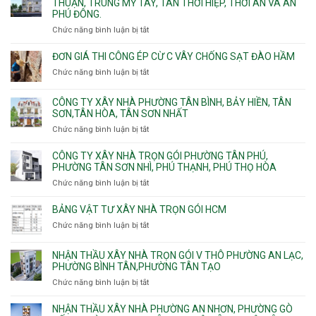
THUẬN, TRUNG MỸ TÂY, TÂN THỚI HIỆP, THỚI AN VÀ AN
10,
Long
Tây,Bình
nhà
PHÚ ĐÔNG.
Phường
Bình,
Lợi
trọ
Bình
Tăng
Chức năng bình luận bị tắt
ở
Trung
trọn
Hưng,Diên
Nhơn
Đơn
gói
Hồng,
Phú,
giá
ĐƠN GIÁ THI CÔNG ÉP CỪ C VÂY CHỐNG SẠT ĐÀO HẦM
Vườn
Phước
xây
Chức năng bình luận bị tắt
ở
Lài
Long,
nhà
Đơn
Long
trọn
giá
Phước,
CÔNG TY XÂY NHÀ PHƯỜNG TÂN BÌNH, BẢY HIỀN, TÂN
gói
thi
Long
SƠN,TÂN HÒA, TÂN SƠN NHẤT
Phường
công
Trường,
Đông
Chức năng bình luận bị tắt
ở
ép
An
Hưng
Công
cừ
Khánh,
Thuận,
ty
CÔNG TY XÂY NHÀ TRỌN GÓI PHƯỜNG TÂN PHÚ,
C
Bình
Trung
xây
PHƯỜNG TÂN SƠN NHÌ, PHÚ THẠNH, PHÚ THỌ HÒA
vây
Trưng
Mỹ
nhà
chống
Chức năng bình luận bị tắt
ở
và
Tây,
Phường
sạt
Công
Cát
Tân
Tân
đào
ty
Lái
BẢNG VẬT TƯ XÂY NHÀ TRỌN GÓI HCM
Thới
Bình,
hầm
xây
Hiệp,
Chức năng bình luận bị tắt
Bảy
ở
nhà
Thới
Hiền,
Bảng
trọn
An
Tân
vật
NHẬN THẦU XÂY NHÀ TRỌN GÓI V THÔ PHƯỜNG AN LẠC,
gói
và
Sơn,Tân
tư
PHƯỜNG BÌNH TÂN,PHƯỜNG TÂN TẠO
Phường
An
Hòa,
xây
Tân
Phú
Chức năng bình luận bị tắt
ở
Tân
nhà
Phú,
Đông.
Nhận
Sơn
trọn
Phường
thầu
NHẬN THẦU XÂY NHÀ PHƯỜNG AN NHƠN, PHƯỜNG GÒ
Nhất
gói
Tân