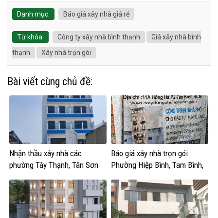
Danh mục:
Báo giá xây nhà giá rẻ
Từ khóa:
Công ty xây nhà bình thạnh
Giá xây nhà bình
thạnh
Xây nhà trọn gói
Bài viết cùng chủ đề:
Nhận thầu xây nhà các
Báo giá xây nhà trọn gói
phường Tây Thạnh, Tân Sơn
Phường Hiệp Bình, Tam Bình,
Nhì, Phú Thọ Hòa, Phú Thạnh
Thủ Đức, Linh Xuân, Long
và Tân Phú.
Bình, Tăng Nhơn Phú, Phước
Long, Long Phước, Long
Trường, An Khánh, Bình Trưng