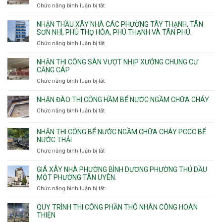
Chức năng bình luận bị tắt
ở
vệ
Thiết
sinh
kế
NHẬN THẦU XÂY NHÀ CÁC PHƯỜNG TÂY THẠNH, TÂN
thi
SƠN NHÌ, PHÚ THỌ HÒA, PHÚ THẠNH VÀ TÂN PHÚ.
công
Chức năng bình luận bị tắt
ở
sàn
Nhận
vượt
thầu
NHẬN THI CÔNG SÀN VƯỢT NHỊP XƯỞNG CHUNG CƯ
nhịp
xây
CĂNG CÁP
7m
nhà
Chức năng bình luận bị tắt
ở
8m
các
Nhận
9m
phường
thi
10m
NHẬN ĐÀO THI CÔNG HẦM BỂ NƯỚC NGẦM CHỮA CHÁY
Tây
công
11m
Chức năng bình luận bị tắt
Thạnh,
ở
sàn
12m
Tân
Nhận
vượt
Sơn
đào
NHẬN THI CÔNG BỂ NƯỚC NGẦM CHỮA CHÁY PCCC BỂ
nhịp
Nhì,
thi
NƯỚC THẢI
xưởng
Phú
công
chung
Chức năng bình luận bị tắt
ở
Thọ
hầm
cư
Nhận
Hòa,
bể
căng
thi
GIÁ XÂY NHÀ PHƯỜNG BÌNH DƯƠNG PHƯỜNG THỦ DẦU
Phú
nước
cáp
công
MỘT PHƯỜNG TÂN UYÊN.
Thạnh
Ngầm
bể
và
chữa
Chức năng bình luận bị tắt
ở
nước
Tân
cháy
Giá
ngầm
Phú.
xây
QUY TRÌNH THI CÔNG PHẦN THÔ NHÂN CÔNG HOÀN
chữa
nhà
THIỆN
cháy