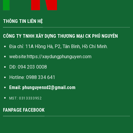
THÔNG TIN LIÊN HỆ
CÔNG TY TNHH XÂY DỰNG THƯƠNG MẠI CK PHÚ NGUYỄN
Địa chỉ: 11A Hồng Hà, P2, Tân Bình, Hồ Chí Minh.
website:
https://xaydungphunguyen.com
DĐ: 094 203 0008
Hotline:
0988 334 641
Email: phunguyenxd2@gmail.com
MST: 0313333952
FANPAGE FACEBOOK