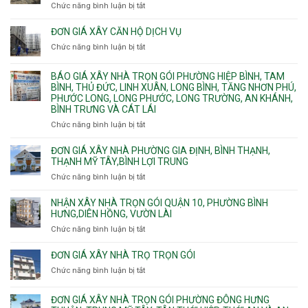
Phường
Chức năng bình luận bị tắt
ở
pccc
Bình
Quy
bể
Dương
trình
nước
ĐƠN GIÁ XÂY CĂN HỘ DỊCH VỤ
Phường
thi
thải
Chức năng bình luận bị tắt
Thủ
ở
công
Dầu
Đơn
phần
Một
giá
BÁO GIÁ XÂY NHÀ TRỌN GÓI PHƯỜNG HIỆP BÌNH, TAM
thô
Phường
xây
BÌNH, THỦ ĐỨC, LINH XUÂN, LONG BÌNH, TĂNG NHƠN PHÚ,
nhân
Tân
căn
PHƯỚC LONG, LONG PHƯỚC, LONG TRƯỜNG, AN KHÁNH,
công
Uyên.
hộ
BÌNH TRƯNG VÀ CÁT LÁI
hoàn
dịch
thiện
Chức năng bình luận bị tắt
ở
vụ
Báo
giá
ĐƠN GIÁ XÂY NHÀ PHƯỜNG GIA ĐỊNH, BÌNH THẠNH,
xây
THẠNH MỸ TÂY,BÌNH LỢI TRUNG
nhà
Chức năng bình luận bị tắt
ở
trọn
Đơn
gói
giá
NHẬN XÂY NHÀ TRỌN GÓI QUẬN 10, PHƯỜNG BÌNH
Phường
xây
HƯNG,DIÊN HỒNG, VƯỜN LÀI
Hiệp
nhà
Chức năng bình luận bị tắt
ở
Bình,
phường
Nhận
Tam
Gia
xây
Bình,
ĐƠN GIÁ XÂY NHÀ TRỌ TRỌN GÓI
Định,
nhà
Thủ
Chức năng bình luận bị tắt
Bình
ở
trọn
Đức,
Thạnh,
Đơn
gói
Linh
Thạnh
giá
ĐƠN GIÁ XÂY NHÀ TRỌN GÓI PHƯỜNG ĐÔNG HƯNG
Quận
Xuân,
Mỹ
xây