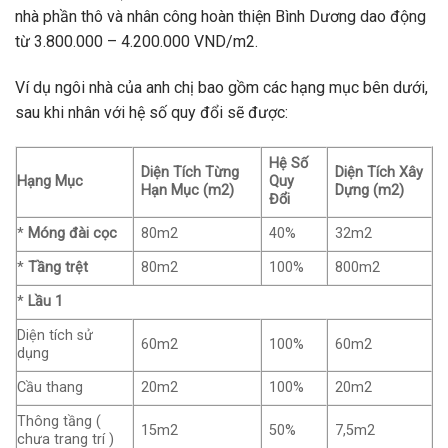
nhà phần thô và nhân công hoàn thiện Bình Dương dao động
từ 3.800.000 – 4.200.000 VND/m2.
Ví dụ ngôi nhà của anh chị bao gồm các hạng mục bên dưới,
sau khi nhân với hệ số quy đổi sẽ được:
Hệ Số
Diện Tích Từng
Diện Tích Xây
Hạng Mục
Quy
Hạn Mục (m2)
Dựng (m2)
Đổi
*
Móng đài cọc
80m2
40%
32m2
*
Tầng trệt
80m2
100%
800m2
*
Lầu 1
Diện tích sử
60m2
100%
60m2
dụng
Cầu thang
20m2
100%
20m2
Thông tầng (
15m2
50%
7,5m2
chưa trang trí )