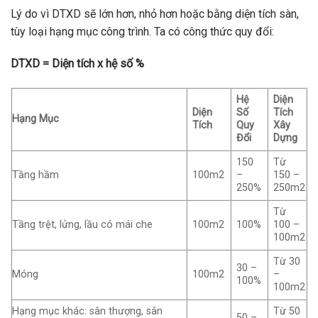
Lý do vì DTXD sẽ lớn hơn, nhỏ hơn hoặc bằng diện tích sàn,
tùy loại hạng mục công trình. Ta có công thức quy đổi:
DTXD = Diện tích x hệ số %
Hệ
Diện
Diện
Số
Tích
Hạng Mục
Tích
Quy
Xây
Đổi
Dựng
150
Từ
Tầng hầm
100m2
–
150 –
250%
250m2
Từ
Tầng trệt, lửng, lầu có mái che
100m2
100%
100 –
100m2
Từ 30
30 –
Móng
100m2
–
100%
100m2
Hạng mục khác: sân thượng, sân
Từ 50
50 –