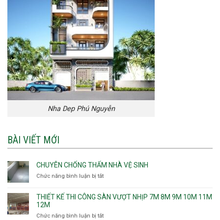
Nha Dep Phú Nguyễn
BÀI VIẾT MỚI
CHUYÊN CHỐNG THẤM NHÀ VỆ SINH
Chức năng bình luận bị tắt
ở
Chuyên
chống
THIẾT KẾ THI CÔNG SÀN VƯỢT NHỊP 7M 8M 9M 10M 11M
thấm
12M
nhà
Chức năng bình luận bị tắt
ở
vệ