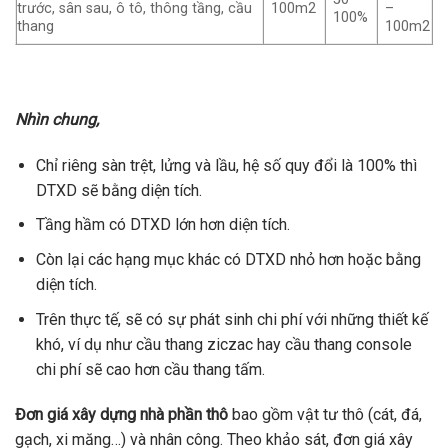
trước, sân sau, ô tô, thông tầng, cầu
100m2
–
100%
thang
100m2
Nhìn chung,
Chỉ riêng sàn trệt, lửng và lầu, hệ số quy đổi là 100% thì
DTXD sẽ bằng diện tích.
Tầng hầm có DTXD lớn hơn diện tích.
Còn lại các hạng mục khác có DTXD nhỏ hơn hoặc bằng
diện tích.
Trên thực tế, sẽ có sự phát sinh chi phí với những thiết kế
khó, ví dụ như cầu thang ziczac hay cầu thang console
chi phí sẽ cao hơn cầu thang tấm.
Đơn giá xây dựng nhà phần thô
bao gồm vật tư thô (cát, đá,
gạch, xi măng…) và nhân công. Theo khảo sát, đơn giá xây