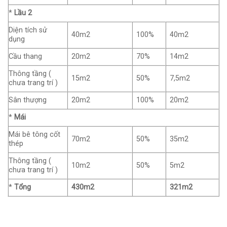
*
Lầu 2
Diện tích sử
40m2
100%
40m2
dụng
Cầu thang
20m2
70%
14m2
Thông tầng (
15m2
50%
7,5m2
chưa trang trí )
Sân thượng
20m2
100%
20m2
*
Mái
Mái bê tông cốt
70m2
50%
35m2
thép
Thông tầng (
10m2
50%
5m2
chưa trang trí )
*
Tổng
430m2
321m2