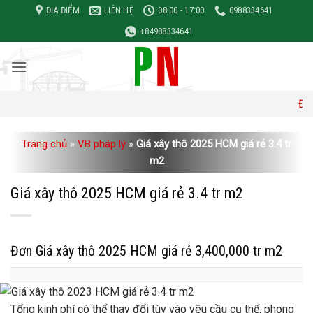
Bỏ
ĐỊA ĐIỂM
LIÊN HỆ
08:00 - 17:00
0988334641
qua
+84988334641
nội
dung
Đơn giá xây d
Trang chủ
»
VB pháp lý
»
Giá xây thô 2025 HCM giá rẻ 3.4 tr
m2
Giá xây thô 2025 HCM giá rẻ 3.4 tr m2
Đơn Giá xây thô 2025 HCM giá rẻ 3,400,000 tr m2
Tổng kinh phí có thể thay đổi tùy vào yêu cầu cụ thể, phong