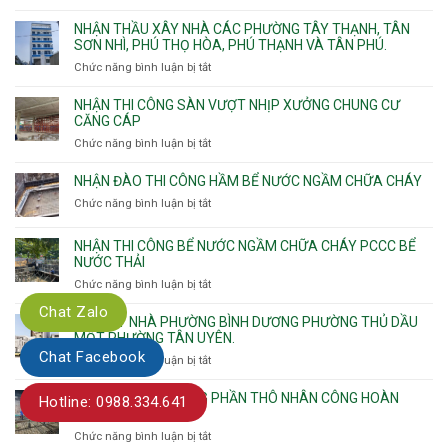
Thiết
sinh
kế
NHẬN THẦU XÂY NHÀ CÁC PHƯỜNG TÂY THẠNH, TÂN
thi
SƠN NHÌ, PHÚ THỌ HÒA, PHÚ THẠNH VÀ TÂN PHÚ.
công
Chức năng bình luận bị tắt
ở
sàn
Nhận
vượt
thầu
NHẬN THI CÔNG SÀN VƯỢT NHỊP XƯỞNG CHUNG CƯ
nhịp
xây
CĂNG CÁP
7m
nhà
Chức năng bình luận bị tắt
ở
8m
các
Nhận
9m
phường
thi
10m
NHẬN ĐÀO THI CÔNG HẦM BỂ NƯỚC NGẦM CHỮA CHÁY
Tây
công
11m
Chức năng bình luận bị tắt
Thạnh,
ở
sàn
12m
Tân
Nhận
vượt
Sơn
đào
NHẬN THI CÔNG BỂ NƯỚC NGẦM CHỮA CHÁY PCCC BỂ
nhịp
Nhì,
thi
NƯỚC THẢI
xưởng
Phú
công
chung
Chức năng bình luận bị tắt
ở
Thọ
hầm
cư
Nhận
Hòa,
bể
Chat Zalo
căng
thi
GIÁ XÂY NHÀ PHƯỜNG BÌNH DƯƠNG PHƯỜNG THỦ DẦU
Phú
nước
cáp
công
MỘT PHƯỜNG TÂN UYÊN.
Thạnh
Ngầm
bể
Chat Facebook
và
chữa
Chức năng bình luận bị tắt
ở
nước
Tân
cháy
Giá
ngầm
Phú.
xây
QUY TRÌNH THI CÔNG PHẦN THÔ NHÂN CÔNG HOÀN
Hotline: 0988.334.641
chữa
nhà
THIỆN
cháy
Phường
Chức năng bình luận bị tắt
ở
pccc
Bình