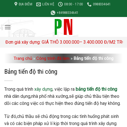
Bỏ
ĐỊA ĐIỂM
LIÊN HỆ
08:00 - 17:00
0988334641
qua
+84988334641
nội
dung
á xây dựng: GIÁ THÔ 3.000.000– 3.400.000 Đ/M2 TRỌN GÓI 4,5
Trang chủ
»
Công trình đã làm
»
Bảng tiến độ thi công
Bảng tiến độ thi công
Trong quá trình
xây dựng
, việc lập ra
bảng tiến độ thi công
nhà dân dụng,nhà phố nhà xưởng,sẽ giúp chủ thầu tiện theo
dõi các công việc có thực hiện theo đúng tiến độ hay không.
Từ đó,chủ thầu sẽ chủ động trong các tình huống phát sinh
và có các biện pháp xử lí kịp thời trong quá trình xây dựng.