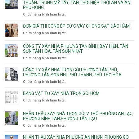
Mỹ
xây
THUẬN, TRUNG MỸ TÂY, TÂN THỚI HIỆP, THỚI AN VÀ AN
10,
Long
Tây,Bình
nhà
PHÚ ĐÔNG.
Phường
Bình,
Lợi
trọ
Bình
Tăng
Chức năng bình luận bị tắt
ở
Trung
trọn
Hưng,Diên
Nhơn
Đơn
gói
Hồng,
Phú,
giá
ĐƠN GIÁ THI CÔNG ÉP CỪ C VÂY CHỐNG SẠT ĐÀO HẦM
Vườn
Phước
xây
Chức năng bình luận bị tắt
ở
Lài
Long,
nhà
Đơn
Long
trọn
giá
Phước,
CÔNG TY XÂY NHÀ PHƯỜNG TÂN BÌNH, BẢY HIỀN, TÂN
gói
thi
Long
SƠN,TÂN HÒA, TÂN SƠN NHẤT
Phường
công
Trường,
Đông
Chức năng bình luận bị tắt
ở
ép
An
Hưng
Công
cừ
Khánh,
Thuận,
ty
CÔNG TY XÂY NHÀ TRỌN GÓI PHƯỜNG TÂN PHÚ,
C
Bình
Trung
xây
PHƯỜNG TÂN SƠN NHÌ, PHÚ THẠNH, PHÚ THỌ HÒA
vây
Trưng
Mỹ
nhà
chống
Chức năng bình luận bị tắt
ở
và
Tây,
Phường
sạt
Công
Cát
Tân
Tân
đào
ty
Lái
BẢNG VẬT TƯ XÂY NHÀ TRỌN GÓI HCM
Thới
Bình,
hầm
xây
Hiệp,
Chức năng bình luận bị tắt
Bảy
ở
nhà
Thới
Hiền,
Bảng
trọn
An
Tân
vật
NHẬN THẦU XÂY NHÀ TRỌN GÓI V THÔ PHƯỜNG AN LẠC,
gói
và
Sơn,Tân
tư
PHƯỜNG BÌNH TÂN,PHƯỜNG TÂN TẠO
Phường
An
Hòa,
xây
Tân
Phú
Chức năng bình luận bị tắt
ở
Tân
nhà
Phú,
Đông.
Nhận
Sơn
trọn
Phường
thầu
NHẬN THẦU XÂY NHÀ PHƯỜNG AN NHƠN, PHƯỜNG GÒ
Nhất
gói