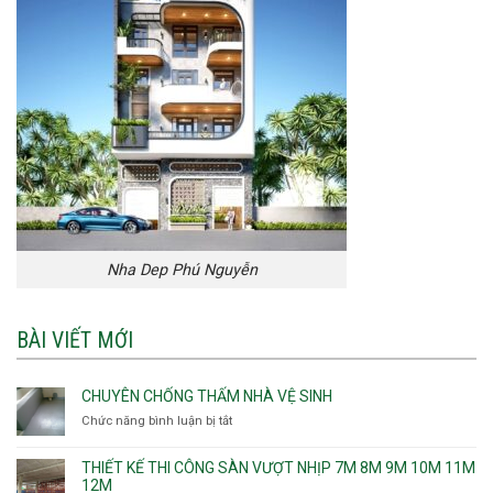
Nha Dep Phú Nguyễn
BÀI VIẾT MỚI
CHUYÊN CHỐNG THẤM NHÀ VỆ SINH
Chức năng bình luận bị tắt
ở
Chuyên
chống
THIẾT KẾ THI CÔNG SÀN VƯỢT NHỊP 7M 8M 9M 10M 11M
thấm
12M