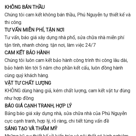
bao
trọn
nhiêu
KHÔNG BÁN THẦU
gói
tiền
uy
Chúng tôi cam kết không bán thầu, Phú Nguyễn tự thiết kế và
ở
tín,
Gò
thi công.
chất
Vấp
lượng?
TƯ VẤN MIỄN PHÍ, TẬN NƠI
?
Tư vấn, báo giá xây dựng nhà phổ, sửa chữa nhà miễn phí
tận tình, nhanh chóng. tận nơi, làm việc 24/7
CAM KẾT BẢO HÀNH
Chúng tôi luôn cam kết bảo hành công trình thi công lâu dài,
bảo hành lên tới 5 năm cho phần kết cấu, luôn đồng hành
cùng quý khách hàng.
VẬT TƯ CHẤT LƯỢNG
KHÔNG dùng hàng giả, kém chất lượng, cam kết vật tư đùng
như hợp đồng
BÁO GIÁ CẠNH TRANH, HỢP LÝ
Bảng báo giá xây dựng nhà, sửa chữa nhà của Phú Nguyễn
cực cạnh tranh, hợp lý, rõ ràng, chi tiết từng vấn đề
SÁNG TẠO VÀ THẨM MỸ