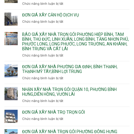
Phường
Chức năng bình luận bị tắt
ở
pccc
Bình
Quy
bể
Dương
trình
nước
ĐƠN GIÁ XÂY CĂN HỘ DỊCH VỤ
Phường
thi
thải
Chức năng bình luận bị tắt
Thủ
ở
công
Dầu
Đơn
phần
Một
giá
BÁO GIÁ XÂY NHÀ TRỌN GÓI PHƯỜNG HIỆP BÌNH, TAM
thô
Phường
xây
BÌNH, THỦ ĐỨC, LINH XUÂN, LONG BÌNH, TĂNG NHƠN PHÚ,
nhân
Tân
căn
PHƯỚC LONG, LONG PHƯỚC, LONG TRƯỜNG, AN KHÁNH,
công
Uyên.
hộ
BÌNH TRƯNG VÀ CÁT LÁI
hoàn
dịch
thiện
Chức năng bình luận bị tắt
ở
vụ
Báo
giá
ĐƠN GIÁ XÂY NHÀ PHƯỜNG GIA ĐỊNH, BÌNH THẠNH,
xây
THẠNH MỸ TÂY,BÌNH LỢI TRUNG
nhà
Chức năng bình luận bị tắt
ở
trọn
Đơn
gói
giá
NHẬN XÂY NHÀ TRỌN GÓI QUẬN 10, PHƯỜNG BÌNH
Phường
xây
HƯNG,DIÊN HỒNG, VƯỜN LÀI
Hiệp
nhà
Chức năng bình luận bị tắt
ở
Bình,
phường
Nhận
Tam
Gia
xây
Bình,
ĐƠN GIÁ XÂY NHÀ TRỌ TRỌN GÓI
Định,
nhà
Thủ
Chức năng bình luận bị tắt
Bình
ở
trọn
Đức,
Thạnh,
Đơn
gói
Linh
Thạnh
giá
ĐƠN GIÁ XÂY NHÀ TRỌN GÓI PHƯỜNG ĐÔNG HƯNG
Quận
Xuân,