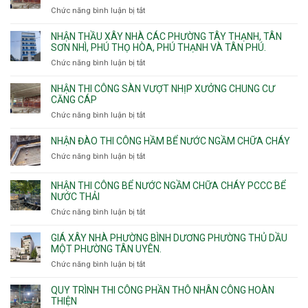
nhà
Chức năng bình luận bị tắt
ở
vệ
Thiết
sinh
kế
NHẬN THẦU XÂY NHÀ CÁC PHƯỜNG TÂY THẠNH, TÂN
thi
SƠN NHÌ, PHÚ THỌ HÒA, PHÚ THẠNH VÀ TÂN PHÚ.
công
Chức năng bình luận bị tắt
ở
sàn
Nhận
vượt
thầu
NHẬN THI CÔNG SÀN VƯỢT NHỊP XƯỞNG CHUNG CƯ
nhịp
xây
CĂNG CÁP
7m
nhà
Chức năng bình luận bị tắt
ở
8m
các
Nhận
9m
phường
thi
10m
NHẬN ĐÀO THI CÔNG HẦM BỂ NƯỚC NGẦM CHỮA CHÁY
Tây
công
11m
Chức năng bình luận bị tắt
Thạnh,
ở
sàn
12m
Tân
Nhận
vượt
Sơn
đào
NHẬN THI CÔNG BỂ NƯỚC NGẦM CHỮA CHÁY PCCC BỂ
nhịp
Nhì,
thi
NƯỚC THẢI
xưởng
Phú
công
chung
Chức năng bình luận bị tắt
ở
Thọ
hầm
cư
Nhận
Hòa,
bể
căng
thi
GIÁ XÂY NHÀ PHƯỜNG BÌNH DƯƠNG PHƯỜNG THỦ DẦU
Phú
nước
cáp
công
MỘT PHƯỜNG TÂN UYÊN.
Thạnh
Ngầm
bể
và
chữa
Chức năng bình luận bị tắt
ở
nước
Tân
cháy
Giá
ngầm
Phú.
xây
QUY TRÌNH THI CÔNG PHẦN THÔ NHÂN CÔNG HOÀN
chữa
nhà
THIỆN
cháy