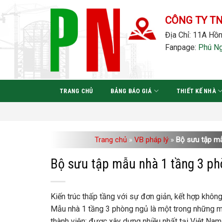
Bỏ
qua
CÔNG TY T
nội
Địa Chỉ: 11A Hồn
dung
Fanpage:
Phú N
TRANG CHỦ
BẢNG BÁO GIÁ
THIẾT KẾ NHÀ
Trang chủ
»
VB pháp lý
»
Bộ sưu tập mẫ
Bộ sưu tập mẫu nhà 1 tầng 3 phò
Kiến trúc thấp tầng với sự đơn giản, kết hợp khôn
Mẫu nhà 1 tầng 3 phòng ngủ là một trong những mẫu
thành viên; được xây dựng nhiều nhất tại Việt Nam