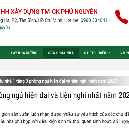
NHH XÂY DỰNG TM-CK PHÚ NGUYỄN
g Hà, P2, Tân Bình, Hồ Chí Minh.
Hotline:
0988 334641
-
guyễn
XÂY NHÀ XƯỞNG
SỬA CHỮA NHÀ
CT TIÊU BIỂU
VB P
Đ
u nhà 1 tầng 3 phòng ngủ hiện đại và tiện nghi nhất năm 2025
ng ngủ hiện đại và tiện nghi nhất năm 20
g gian sân vườn luôn nhận được nhiều sự yêu thích của các chủ đầ
 nhà phù hợp với điều kiện kinh tế, thói quen sinh hoạt, số lượn
.