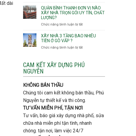
Lưu
đất dài
giá
Tây,An
ý
QUẬN BÌNH THẠNH ĐƠN VỊ NÀO
rẻ
Hội
quan
XÂY NHÀ TRỌN GÓI UY TÍN, CHẤT
Quận
Đông
LƯỢNG?
trọng
Thủ
khi
Chức năng bình luận bị tắt
ở
Đức
thi
Quận
công
Bình
XÂY NHÀ 3 TẦNG BAO NHIÊU
thép
Thạnh
TIỀN Ở GÒ VẤP ?
móng
đơn
Chức năng bình luận bị tắt
ở
cọc
vị
Xây
nào
nhà
xây
3
CAM KẾT XÂY DỰNG PHÚ
nhà
tầng
NGUYỄN
trọn
bao
gói
nhiêu
uy
tiền
KHÔNG BÁN THẦU
tín,
ở
chất
Chúng tôi cam kết không bán thầu, Phú
Gò
lượng?
Vấp
Nguyễn tự thiết kế và thi công.
?
TƯ VẤN MIỄN PHÍ, TẬN NƠI
Tư vấn, báo giá xây dựng nhà phổ, sửa
chữa nhà miễn phí tận tình, nhanh
chóng. tận nơi, làm việc 24/7