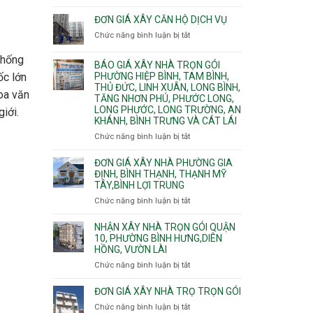
Quy
nước
Dương
trình
ĐƠN GIÁ XÂY CĂN HỘ DỊCH VỤ
thải
Phường
thi
Chức năng bình luận bị tắt
Thủ
ở
công
Dầu
Đơn
phần
thống
Một
giá
BÁO GIÁ XÂY NHÀ TRỌN GÓI
thô
Phường
xây
PHƯỜNG HIỆP BÌNH, TAM BÌNH,
ốc lớn
nhân
Tân
căn
THỦ ĐỨC, LINH XUÂN, LONG BÌNH,
công
hoa văn
Uyên.
hộ
TĂNG NHƠN PHÚ, PHƯỚC LONG,
hoàn
dịch
LONG PHƯỚC, LONG TRƯỜNG, AN
iới.
thiện
vụ
KHÁNH, BÌNH TRƯNG VÀ CÁT LÁI
Chức năng bình luận bị tắt
ở
Báo
giá
ĐƠN GIÁ XÂY NHÀ PHƯỜNG GIA
xây
ĐỊNH, BÌNH THẠNH, THẠNH MỸ
TÂY,BÌNH LỢI TRUNG
nhà
trọn
Chức năng bình luận bị tắt
ở
gói
Đơn
Phường
giá
NHẬN XÂY NHÀ TRỌN GÓI QUẬN
Hiệp
xây
10, PHƯỜNG BÌNH HƯNG,DIÊN
Bình,
HỒNG, VƯỜN LÀI
nhà
Tam
phường
Chức năng bình luận bị tắt
ở
Bình,
Gia
Nhận
Thủ
Định,
xây
ĐƠN GIÁ XÂY NHÀ TRỌ TRỌN GÓI
Đức,
Bình
nhà
Linh
Chức năng bình luận bị tắt
ở
Thạnh,
trọn