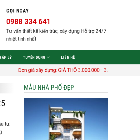
GỌI NGAY
0988 334 641
Tư vấn thiết kế kiến trúc, xây dựng Hỗ trợ 24/7
nhiệt tình nhất
HÁP LÝ
TUYỂN DỤNG
LIÊN HỆ
ơn giá xây dựng: GIÁ THÔ 3.000.000– 3.400.000 Đ/M2 TRỌN GÓ
MẪU NHÀ PHỐ ĐẸP
25
u tư.
g