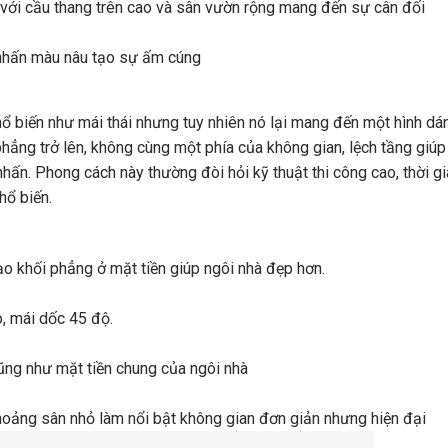
với cầu thang trên cao và sân vườn rộng mang đến sự cân đối
m nhấn màu nâu tạo sự ấm cúng
 biến như mái thái nhưng tuy nhiên nó lại mang đến một hình dá
 phẳng trở lên, không cùng một phía của không gian, lệch tầng giú
ấn. Phong cách này thường đòi hỏi kỹ thuật thi công cao, thời gi
hổ biến.
ạo khối phẳng ở mặt tiền giúp ngôi nhà đẹp hơn.
, mái dốc 45 độ.
cũng như mặt tiền chung của ngôi nhà
hoảng sân nhỏ làm nổi bật không gian đơn giản nhưng hiện đại