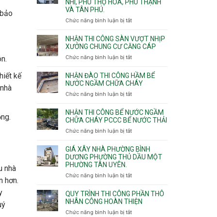
NHÌ, PHÚ THỌ HÒA, PHÚ THẠNH
công
VÀ TÂN PHÚ.
sàn
 bảo
vượt
Chức năng bình luận bị tắt
ở
nhịp
Nhận
7m
thầu
NHẬN THI CÔNG SÀN VƯỢT NHỊP
8m
xây
XƯỞNG CHUNG CƯ CĂNG CÁP
9m
nhà
Chức năng bình luận bị tắt
ở
n.
10m
các
Nhận
11m
phường
thi
hiết kế
NHẬN ĐÀO THI CÔNG HẦM BỂ
12m
Tây
công
NƯỚC NGẦM CHỮA CHÁY
Thạnh,
 nhà
sàn
Chức năng bình luận bị tắt
ở
Tân
vượt
Nhận
Sơn
nhịp
đào
Nhì,
NHẬN THI CÔNG BỂ NƯỚC NGẦM
xưởng
ộng.
thi
CHỮA CHÁY PCCC BỂ NƯỚC THẢI
Phú
chung
công
Thọ
Chức năng bình luận bị tắt
ở
cư
hầm
Hòa,
Nhận
căng
bể
Phú
thi
cáp
GIÁ XÂY NHÀ PHƯỜNG BÌNH
nước
Thạnh
công
DƯƠNG PHƯỜNG THỦ DẦU MỘT
Ngầm
và
PHƯỜNG TÂN UYÊN.
bể
u nhà
chữa
Tân
nước
Chức năng bình luận bị tắt
ở
cháy
Phú.
n hơn.
ngầm
Giá
chữa
y
xây
QUY TRÌNH THI CÔNG PHẦN THÔ
cháy
nhà
NHÂN CÔNG HOÀN THIỆN
uý
pccc
Phường
Chức năng bình luận bị tắt
ở
bể
Bình