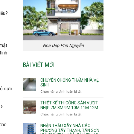
iểu?
 mật
Nha Dep Phú Nguyễn
đình
BÀI VIẾT MỚI
CHUYÊN CHỐNG THẤM NHÀ VỆ
SINH
đủ sức
Chức năng bình luận bị tắt
ở
Chuyên
chống
THIẾT KẾ THI CÔNG SÀN VƯỢT
 5
thấm
NHỊP 7M 8M 9M 10M 11M 12M
nhà
Chức năng bình luận bị tắt
ở
vệ
Thiết
sinh
 cho
kế
NHẬN THẦU XÂY NHÀ CÁC
thi
PHƯỜNG TÂY THẠNH, TÂN SƠN