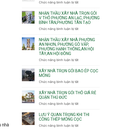
nhà
Chức năng bình luận bị tắt
ở
Sơn,Tân
Phú
trọn
Bảng
Hòa,
Đông.
gói
vật
NHẬN THẦU XÂY NHÀ TRỌN GÓI
Tân
Phường
tư
V THÔ PHƯỜNG AN LẠC, PHƯỜNG
Sơn
Tân
BÌNH TÂN,PHƯỜNG TÂN TẠO
xây
Nhất
Phú,
nhà
Chức năng bình luận bị tắt
ở
Phường
trọn
Nhận
Tân
gói
thầu
NHẬN THẦU XÂY NHÀ PHƯỜNG
Sơn
HCM
xây
AN NHƠN, PHƯỜNG GÒ VẤP,
Nhì,
PHƯỜNG HẠNH THÔNG,AN HỘI
nhà
Phú
TÂY,AN HỘI ĐÔNG
trọn
Thạnh,
gói
Phú
Chức năng bình luận bị tắt
ở
v
Thọ
Nhận
thô
Hòa
thầu
XÂY NHÀ TRỌN GÓI BAO ÉP CỌC
Phường
xây
MÓNG
An
nhà
Chức năng bình luận bị tắt
ở
Lạc,
Phường
Xây
Phường
An
nhà
XÂY NHÀ TRỌN GÓI THÔ GIÁ RẺ
Bình
Nhơn,
trọn
QUẬN THỦ ĐỨC
Tân,Phường
Phường
gói
Tân
Chức năng bình luận bị tắt
ở
Gò
bao
Tạo
Xây
Vấp,
ép
nhà
Phường
LƯU Ý QUAN TRỌNG KHI THI
cọc
trọn
CÔNG THÉP MÓNG CỌC
Hạnh
móng
gói
Thông,An
u nhà
Chức năng bình luận bị tắt
ở
thô
Hội