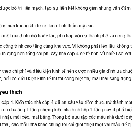
ược bố trí liền mạch, tạo sự liên kết không gian nhưng vẫn đảm
ng nên không khí trong lành, tính thẩm mỹ cao.
 một gia đình nhỏ hoặc lớn, phù hợp với cả thành phố và nông thô
c công trình cao tầng cùng khu vực. Vì không phải lên lầu, không t
n thượng nên tổng chi phí xây nhà cấp 4 sẽ rẻ hơn rất nhiều so với
ùy theo chi phí và điều kiện kinh tế nên được nhiều gia đình ưa chu
 nếu có điều kiện kinh tế thì thi công biệt thự mái thái sang trọng.
yêu thích
à cấp 4. Kiến trúc nhà cấp 4 đã ăn sâu vào tiềm thức, trở thành mẫ
có nhà ống 1 tầng nhưng kiểu nhà hình hộp 1 tầng này ít phổ biế
ái nhật, mái xéo, mái bằng. Trong bộ sưu tập các mẫu nhà dưới đâ
 thái, các mẫu nhà khác chúng tôi chỉ giới thiệu một vài mẫu để q