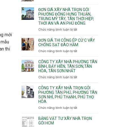
Xuân,
Đơn
Thạnh
gói
Long
giá
Mỹ
ĐƠN GIÁ XÂY NHÀ TRỌN GÓI
Quận
Bình,
xây
Tây,Bình
PHƯỜNG ĐÔNG HƯNG THUẬN,
10,
Tăng
nhà
Lợi
TRUNG MỸ TÂY, TÂN THỚI HIỆP,
Phường
Nhơn
trọ
Trung
THỚI AN VÀ AN PHÚ ĐÔNG.
Bình
Phú,
trọn
Hưng,Diên
Chức năng bình luận bị tắt
Phước
ở
gói
Hồng,
ng mới
Long,
Đơn
Vườn
Long
giá
ĐƠN GIÁ THI CÔNG ÉP CỪ C VÂY
p mẫu
Lài
Phước,
xây
CHỐNG SẠT ĐÀO HẦM
an thi
Long
nhà
Chức năng bình luận bị tắt
ở
Trường,
trọn
Đơn
An
gói
giá
CÔNG TY XÂY NHÀ PHƯỜNG TÂN
Khánh,
Phường
thi
BÌNH, BẢY HIỀN, TÂN SƠN,TÂN
Bình
Đông
HÒA, TÂN SƠN NHẤT
công
Trưng
Hưng
ép
Chức năng bình luận bị tắt
ở
và
Thuận,
cừ
Công
Cát
Trung
C
ty
CÔNG TY XÂY NHÀ TRỌN GÓI
Lái
Mỹ
vây
xây
PHƯỜNG TÂN PHÚ, PHƯỜNG TÂN
Tây,
chống
SƠN NHÌ, PHÚ THẠNH, PHÚ THỌ
nhà
Tân
sạt
HÒA
Phường
Thới
đào
Tân
Hiệp,
Chức năng bình luận bị tắt
ở
hầm
Bình,
Thới
Công
Bảy
An
ty
BẢNG VẬT TƯ XÂY NHÀ TRỌN
Hiền,
và
xây
GÓI HCM
Tân
An