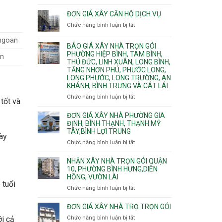
Quy
nước
Dương
trình
ĐƠN GIÁ XÂY CĂN HỘ DỊCH VỤ
thải
Phường
thi
Chức năng bình luận bị tắt
Thủ
ở
công
Dầu
Đơn
phần
ngoan
Một
giá
BÁO GIÁ XÂY NHÀ TRỌN GÓI
thô
Phường
xây
PHƯỜNG HIỆP BÌNH, TAM BÌNH,
nhân
ền
Tân
căn
THỦ ĐỨC, LINH XUÂN, LONG BÌNH,
công
Uyên.
hộ
TĂNG NHƠN PHÚ, PHƯỚC LONG,
hoàn
dịch
LONG PHƯỚC, LONG TRƯỜNG, AN
thiện
vụ
KHÁNH, BÌNH TRƯNG VÀ CÁT LÁI
Chức năng bình luận bị tắt
ở
tốt và
Báo
giá
ĐƠN GIÁ XÂY NHÀ PHƯỜNG GIA
xây
ĐỊNH, BÌNH THẠNH, THẠNH MỸ
TÂY,BÌNH LỢI TRUNG
nhà
ày
trọn
Chức năng bình luận bị tắt
ở
gói
Đơn
Phường
giá
NHẬN XÂY NHÀ TRỌN GÓI QUẬN
Hiệp
xây
10, PHƯỜNG BÌNH HƯNG,DIÊN
Bình,
HỒNG, VƯỜN LÀI
nhà
Tam
 tuổi
phường
Chức năng bình luận bị tắt
ở
Bình,
Gia
Nhận
Thủ
Định,
xây
ĐƠN GIÁ XÂY NHÀ TRỌ TRỌN GÓI
Đức,
Bình
nhà
Linh
Chức năng bình luận bị tắt
ở
ới cả
Thạnh,
trọn