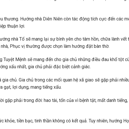
yêu thương. Hướng nhà Diên Niên còn tác động tích cực đến các m
ệp thuận lợi.
i. Hướng nhà Tổ sẽ mang lại sự bình yên cho tâm hồn, chữa lành vết
g nhà, Phục vị thường được chọn làm hướng đặt bàn thờ.
ướng Tuyệt Mệnh sẽ mang đến cho gia chủ những điều đau khổ tột c
ướng xấu nhất, gia chủ phải đặc biệt cảnh giác.
á gia chủ. Gia chủ trong các mối quan hệ xã giao sẽ gặp phải nhiề
a gạt, lợi dụng, mang tiếng xấu.
ời gặp phải trong đời: hao tài, tốn của vì bệnh tật, mất danh tiếng, 
ức khỏe, tiền bạc, tinh thần không có kết quả. Tuy nhiên, hướng Họ