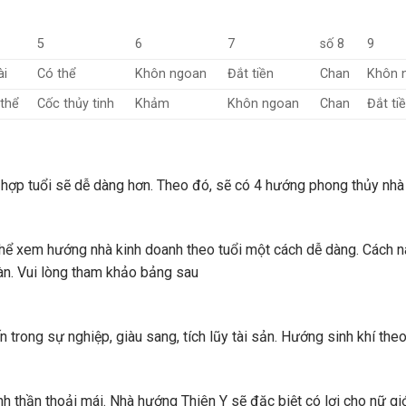
5
6
7
số 8
9
ài
Có thể
Khôn ngoan
Đắt tiền
Chan
Khôn 
thể
Cốc thủy tinh
Khảm
Khôn ngoan
Chan
Đắt ti
à hợp tuổi sẽ dễ dàng hơn. Theo đó, sẽ có 4 hướng phong thủy nhà 
thể xem hướng nhà kinh doanh theo tuổi một cách dễ dàng. Cách n
n. Vui lòng tham khảo bảng sau
ến trong sự nghiệp, giàu sang, tích lũy tài sản. Hướng sinh khí theo
tinh thần thoải mái. Nhà hướng Thiên Y sẽ đặc biệt có lợi cho nữ gi