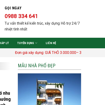
GỌI NGAY
0988 334 641
Tư vấn thiết kế kiến trúc, xây dựng Hỗ trợ 24/7
nhiệt tình nhất
HÁP LÝ
TUYỂN DỤNG
LIÊN HỆ
ơn giá xây dựng: GIÁ THÔ 3.000.000– 3.400.000 Đ/M2 TRỌN GÓ
MẪU NHÀ PHỐ ĐẸP
có nhu
 hưởng