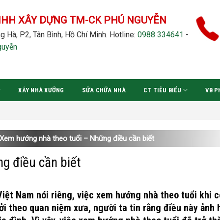
NHH XÂY DỰNG TM-CK PHÚ NGUYỄN
g Hà, P2, Tân Bình, Hồ Chí Minh.
Hotline:
0988 334641
-
guyễn
XÂY NHÀ XƯỞNG
SỬA CHỮA NHÀ
CT TIÊU BIỂU
VB P
Đ
Xem hướng nhà theo tuổi – Những điều cần biết
g điều cần biết
Việt Nam nói riêng, việc xem hướng nhà theo tuổi khi 
ởi theo quan niệm xưa, người ta tin rằng điều này ảnh