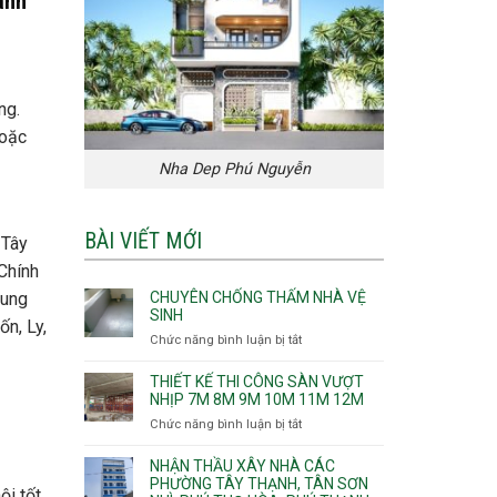
ành
ng.
hoặc
Nha Dep Phú Nguyễn
BÀI VIẾT MỚI
 Tây
Chính
CHUYÊN CHỐNG THẤM NHÀ VỆ
cung
SINH
n, Ly,
Chức năng bình luận bị tắt
ở
Chuyên
chống
THIẾT KẾ THI CÔNG SÀN VƯỢT
thấm
NHỊP 7M 8M 9M 10M 11M 12M
nhà
Chức năng bình luận bị tắt
ở
vệ
Thiết
sinh
kế
NHẬN THẦU XÂY NHÀ CÁC
thi
PHƯỜNG TÂY THẠNH, TÂN SƠN
ội tốt