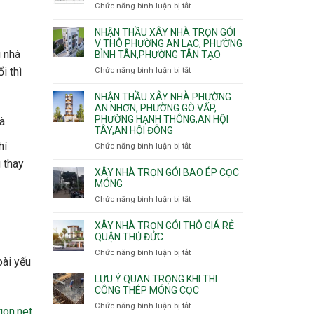
nhà
Chức năng bình luận bị tắt
ở
Sơn,Tân
Phú
trọn
Bảng
Hòa,
Đông.
gói
vật
NHẬN THẦU XÂY NHÀ TRỌN GÓI
Tân
Phường
tư
V THÔ PHƯỜNG AN LẠC, PHƯỜNG
Sơn
Tân
i nhà
BÌNH TÂN,PHƯỜNG TÂN TẠO
xây
Nhất
Phú,
nhà
i thì
Chức năng bình luận bị tắt
ở
Phường
trọn
Nhận
Tân
gói
thầu
NHẬN THẦU XÂY NHÀ PHƯỜNG
Sơn
HCM
xây
AN NHƠN, PHƯỜNG GÒ VẤP,
Nhì,
PHƯỜNG HẠNH THÔNG,AN HỘI
nhà
Phú
à.
TÂY,AN HỘI ĐÔNG
trọn
Thạnh,
gói
Phú
hí
Chức năng bình luận bị tắt
ở
v
Thọ
Nhận
 thay
thô
Hòa
thầu
XÂY NHÀ TRỌN GÓI BAO ÉP CỌC
Phường
xây
MÓNG
An
nhà
Chức năng bình luận bị tắt
ở
Lạc,
Phường
Xây
Phường
An
nhà
XÂY NHÀ TRỌN GÓI THÔ GIÁ RẺ
Bình
Nhơn,
trọn
QUẬN THỦ ĐỨC
Tân,Phường
Phường
gói
Tân
Chức năng bình luận bị tắt
ở
Gò
bao
oài yếu
Tạo
Xây
Vấp,
ép
nhà
Phường
LƯU Ý QUAN TRỌNG KHI THI
cọc
trọn
CÔNG THÉP MÓNG CỌC
Hạnh
móng
gói
Thông,An
Chức năng bình luận bị tắt
ở
gon.net
thô
Hội