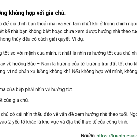
ng không hợp với gia chủ.
o để gia đình bạn thoải mái và yên tâm nhất khi ở trong chính ngô
hiết kế nhà bạn không biết hoặc chưa xem được hướng nhà theo tuổ
hong thủy đều có cách giải quyết. Ví dụ:
ng tốt so với mệnh của mình, ít nhất là nhìn ra hướng tốt của chủ nh
ay về hướng Bắc – Nam là hướng của từ trường trái đất tốt cho k
ờng. vì nó phản xạ luồng không khí. Nếu không hợp với mình, không
mà cửa bếp phải nhìn về hướng tốt.
ốt của gia chủ.
ia chủ có cái nhìn thấu đáo về vấn đề xem hướng nhà theo tuổi. Ng
ào 2 yếu tố khác là khu vực và địa thế thực tế của công trình.
Nguồn:
https://kientrucsai