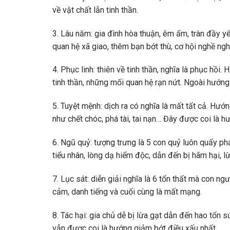
về vật chất lẫn tinh thần.
3. Lâu năm: gia đình hòa thuận, êm ấm, tràn đầy 
quan hệ xã giao, thêm bạn bớt thù, cơ hội nghề nghi
4. Phục linh: thiên về tinh thần, nghĩa là phục hồ
tinh thần, những mối quan hệ rạn nứt. Ngoài hướn
5. Tuyệt mệnh: dịch ra có nghĩa là mất tất cả. H
như chết chóc, phá tài, tai nạn… Đây được coi là h
6. Ngũ quỷ: tượng trưng là 5 con quỷ luôn quấy ph
tiểu nhân, lòng dạ hiểm độc, dẫn đến bị hãm hại, lừ
7. Lục sát: diễn giải nghĩa là 6 tổn thất mà con ngư
cảm, danh tiếng và cuối cùng là mất mạng.
8. Tác hại: gia chủ dễ bị lừa gạt dẫn đến hao tổn s
vẫn được coi là hướng giảm bớt điều xấu nhất.