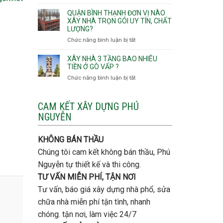
Lưu
giá
Tây,An
ý
QUẬN BÌNH THẠNH ĐƠN VỊ NÀO
rẻ
Hội
quan
XÂY NHÀ TRỌN GÓI UY TÍN, CHẤT
Quận
Đông
LƯỢNG?
trọng
Thủ
khi
Chức năng bình luận bị tắt
ở
Đức
thi
Quận
công
Bình
XÂY NHÀ 3 TẦNG BAO NHIÊU
thép
Thạnh
TIỀN Ở GÒ VẤP ?
móng
đơn
Chức năng bình luận bị tắt
ở
cọc
vị
Xây
nào
nhà
xây
3
CAM KẾT XÂY DỰNG PHÚ
nhà
tầng
NGUYỄN
trọn
bao
gói
nhiêu
uy
tiền
KHÔNG BÁN THẦU
tín,
ở
chất
Chúng tôi cam kết không bán thầu, Phú
Gò
lượng?
Vấp
Nguyễn tự thiết kế và thi công.
?
TƯ VẤN MIỄN PHÍ, TẬN NƠI
Tư vấn, báo giá xây dựng nhà phổ, sửa
chữa nhà miễn phí tận tình, nhanh
chóng. tận nơi, làm việc 24/7