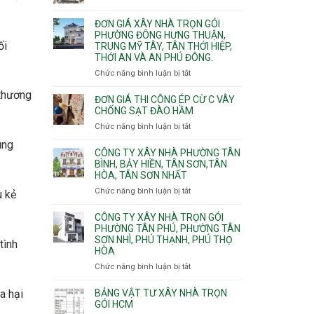
Xuân,
Đơn
Thạnh
gói
Long
giá
Mỹ
ĐƠN GIÁ XÂY NHÀ TRỌN GÓI
Quận
Bình,
xây
Tây,Bình
PHƯỜNG ĐÔNG HƯNG THUẬN,
10,
Tăng
nhà
Lợi
ối
TRUNG MỸ TÂY, TÂN THỚI HIỆP,
Phường
Nhơn
trọ
Trung
THỚI AN VÀ AN PHÚ ĐÔNG.
Bình
Phú,
trọn
Hưng,Diên
Chức năng bình luận bị tắt
Phước
ở
gói
Hồng,
Long,
Đơn
 thương
Vườn
Long
giá
ĐƠN GIÁ THI CÔNG ÉP CỪ C VÂY
Lài
Phước,
xây
CHỐNG SẠT ĐÀO HẦM
Long
nhà
Chức năng bình luận bị tắt
ở
Trường,
trọn
Đơn
ùng
An
gói
giá
CÔNG TY XÂY NHÀ PHƯỜNG TÂN
Khánh,
Phường
thi
BÌNH, BẢY HIỀN, TÂN SƠN,TÂN
Bình
Đông
HÒA, TÂN SƠN NHẤT
công
Trưng
Hưng
ép
Chức năng bình luận bị tắt
ở
và
Thuận,
u kẻ
cừ
Công
Cát
Trung
C
ty
CÔNG TY XÂY NHÀ TRỌN GÓI
Lái
Mỹ
vây
xây
PHƯỜNG TÂN PHÚ, PHƯỜNG TÂN
Tây,
chống
SƠN NHÌ, PHÚ THẠNH, PHÚ THỌ
nhà
Tân
tình
sạt
HÒA
Phường
Thới
đào
Tân
Hiệp,
Chức năng bình luận bị tắt
ở
hầm
Bình,
Thới
Công
Bảy
An
ty
BẢNG VẬT TƯ XÂY NHÀ TRỌN
a hại
Hiền,
và
xây
GÓI HCM
Tân
An