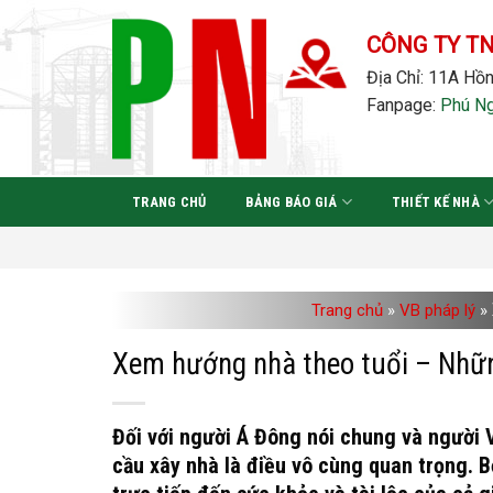
Bỏ
qua
CÔNG TY T
nội
Địa Chỉ: 11A Hồn
dung
Fanpage:
Phú N
TRANG CHỦ
BẢNG BÁO GIÁ
THIẾT KẾ NHÀ
Trang chủ
»
VB pháp lý
»
Xem hướng nhà theo tuổi – Nhữn
Đối với người Á Đông nói chung và người 
cầu xây nhà là điều vô cùng quan trọng. B