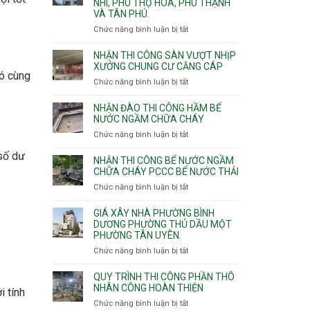
NHÌ, PHÚ THỌ HÒA, PHÚ THẠNH
công
VÀ TÂN PHÚ.
sàn
vượt
Chức năng bình luận bị tắt
ở
nhịp
Nhận
7m
thầu
NHẬN THI CÔNG SÀN VƯỢT NHỊP
8m
xây
XƯỞNG CHUNG CƯ CĂNG CÁP
9m
có cùng
nhà
Chức năng bình luận bị tắt
ở
10m
các
Nhận
11m
phường
thi
NHẬN ĐÀO THI CÔNG HẦM BỂ
12m
Tây
công
NƯỚC NGẦM CHỮA CHÁY
Thạnh,
sàn
Chức năng bình luận bị tắt
ở
Tân
vượt
Nhận
Sơn
nhịp
 số dư
đào
Nhì,
NHẬN THI CÔNG BỂ NƯỚC NGẦM
xưởng
thi
CHỮA CHÁY PCCC BỂ NƯỚC THẢI
Phú
chung
công
Thọ
Chức năng bình luận bị tắt
ở
cư
hầm
Hòa,
Nhận
căng
bể
Phú
thi
cáp
GIÁ XÂY NHÀ PHƯỜNG BÌNH
nước
Thạnh
công
DƯƠNG PHƯỜNG THỦ DẦU MỘT
Ngầm
và
PHƯỜNG TÂN UYÊN.
bể
chữa
Tân
nước
Chức năng bình luận bị tắt
ở
cháy
Phú.
ngầm
Giá
chữa
xây
QUY TRÌNH THI CÔNG PHẦN THÔ
cháy
nhà
NHÂN CÔNG HOÀN THIỆN
i tính
pccc
Phường
Chức năng bình luận bị tắt
ở
bể
Bình