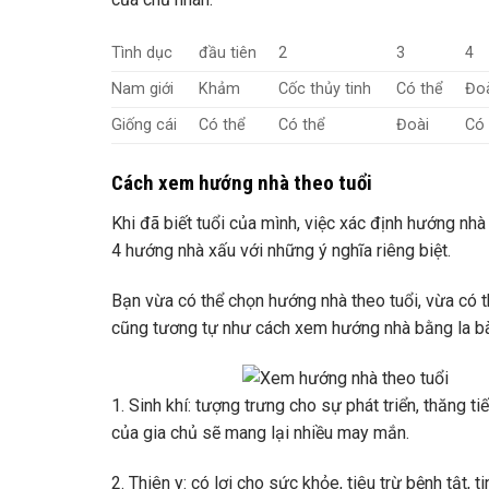
Tình dục
đầu tiên
2
3
4
Nam giới
Khảm
Cốc thủy tinh
Có thể
Đo
Giống cái
Có thể
Có thể
Đoài
Có 
Cách xem hướng nhà theo tuổi
Khi đã biết tuổi của mình, việc xác định hướng nh
4 hướng nhà xấu với những ý nghĩa riêng biệt.
Bạn vừa có thể chọn hướng nhà theo tuổi, vừa có 
cũng tương tự như cách xem hướng nhà bằng la bà
1. Sinh khí: tượng trưng cho sự phát triển, thăng ti
của gia chủ sẽ mang lại nhiều may mắn.
2. Thiên y: có lợi cho sức khỏe, tiêu trừ bệnh tật, 