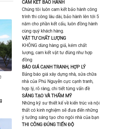
CAM KẾT BẢO HÀNH
Chúng tôi luôn cam kết bảo hành công
trình thi công lâu dài, bảo hành lên tới 5
năm cho phần kết cấu, luôn đồng hành
cùng quý khách hàng.
VẬT TƯ CHẤT LƯỢNG
KHÔNG dùng hàng giả, kém chất
lượng, cam kết vật tư đùng như hợp
đồng
BÁO GIÁ CẠNH TRANH, HỢP LÝ
Bảng báo giá xây dựng nhà, sửa chữa
c
nhà của Phú Nguyễn cực cạnh tranh,
hợp lý, rõ ràng, chi tiết từng vấn đề
SÁNG TẠO VÀ THẨM MỸ
ng
Những kỹ sư thiết kế về kiến trúc và nội
thất có kinh nghiệm sẽ đưa đến những
ý tưởng sáng tạo cho ngôi nhà của bạn
THI CÔNG ĐÚNG TIẾN ĐỘ