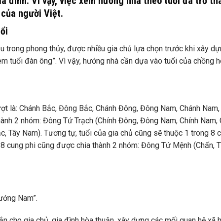
ia đình. Vì vậy, việc xem hướng nhà theo tuổi đã trở th
 của người Việt.
ổi
 trong phong thủy, được nhiều gia chủ lựa chọn trước khi xây dự
em tuổi đàn ông”. Vì vậy, hướng nhà cần dựa vào tuổi của chồng 
lượt là: Chánh Bắc, Đông Bắc, Chánh Đông, Đông Nam, Chánh Nam,
hành 2 nhóm: Đông Tứ Trạch (Chính Đông, Đông Nam, Chính Nam, 
c, Tây Nam). Tương tự, tuổi của gia chủ cũng sẽ thuộc 1 trong 8 
à 8 cung phi cũng được chia thành 2 nhóm: Đông Tứ Mệnh (Chấn, Tố
hướng Nam”.
 cho gia chủ, gia đình hòa thuận, xây dựng các mối quan hệ xã h