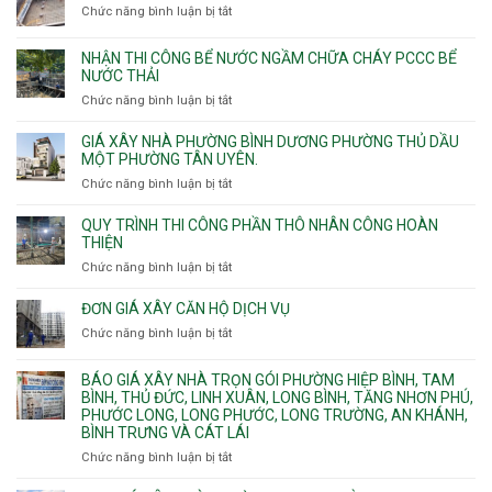
công
11m
Chức năng bình luận bị tắt
Thạnh,
ở
sàn
12m
Tân
Nhận
vượt
Sơn
đào
NHẬN THI CÔNG BỂ NƯỚC NGẦM CHỮA CHÁY PCCC BỂ
nhịp
Nhì,
thi
NƯỚC THẢI
xưởng
Phú
công
chung
Chức năng bình luận bị tắt
ở
Thọ
hầm
cư
Nhận
Hòa,
bể
căng
thi
GIÁ XÂY NHÀ PHƯỜNG BÌNH DƯƠNG PHƯỜNG THỦ DẦU
Phú
nước
cáp
công
MỘT PHƯỜNG TÂN UYÊN.
Thạnh
Ngầm
bể
và
chữa
Chức năng bình luận bị tắt
ở
nước
Tân
cháy
Giá
ngầm
Phú.
xây
QUY TRÌNH THI CÔNG PHẦN THÔ NHÂN CÔNG HOÀN
chữa
nhà
THIỆN
cháy
Phường
Chức năng bình luận bị tắt
ở
pccc
Bình
Quy
bể
Dương
trình
nước
ĐƠN GIÁ XÂY CĂN HỘ DỊCH VỤ
Phường
thi
thải
Chức năng bình luận bị tắt
Thủ
ở
công
Dầu
Đơn
phần
Một
giá
BÁO GIÁ XÂY NHÀ TRỌN GÓI PHƯỜNG HIỆP BÌNH, TAM
thô
Phường
xây
BÌNH, THỦ ĐỨC, LINH XUÂN, LONG BÌNH, TĂNG NHƠN PHÚ,
nhân
Tân
căn
PHƯỚC LONG, LONG PHƯỚC, LONG TRƯỜNG, AN KHÁNH,
công
Uyên.
hộ
BÌNH TRƯNG VÀ CÁT LÁI
hoàn
dịch
thiện
Chức năng bình luận bị tắt
ở
vụ
Báo