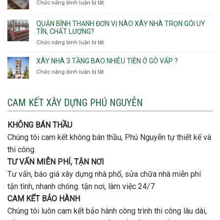
Phường
Chức năng bình luận bị tắt
ở
gói
Tạo
móng
Hạnh
Lưu
thô
Thông,An
ý
giá
QUẬN BÌNH THẠNH ĐƠN VỊ NÀO XÂY NHÀ TRỌN GÓI UY
Hội
quan
rẻ
TÍN, CHẤT LƯỢNG?
Tây,An
trọng
Quận
Chức năng bình luận bị tắt
ở
Hội
khi
Thủ
Quận
Đông
thi
Đức
Bình
XÂY NHÀ 3 TẦNG BAO NHIÊU TIỀN Ở GÒ VẤP ?
công
Thạnh
thép
Chức năng bình luận bị tắt
ở
đơn
móng
Xây
vị
cọc
nhà
nào
3
CAM KẾT XÂY DỰNG PHÚ NGUYỄN
xây
tầng
nhà
bao
trọn
nhiêu
KHÔNG BÁN THẦU
gói
tiền
uy
Chúng tôi cam kết không bán thầu, Phú Nguyễn tự thiết kế và
ở
tín,
Gò
thi công.
chất
Vấp
lượng?
TƯ VẤN MIỄN PHÍ, TẬN NƠI
?
Tư vấn, báo giá xây dựng nhà phổ, sửa chữa nhà miễn phí
tận tình, nhanh chóng. tận nơi, làm việc 24/7
CAM KẾT BẢO HÀNH
Chúng tôi luôn cam kết bảo hành công trình thi công lâu dài,