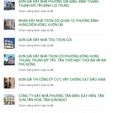
giá
ĐƠN GIÁ XÂY NHÀ PHƯỜNG GIA ĐỊNH, BÌNH THẠNH,
xây
THẠNH MỸ TÂY,BÌNH LỢI TRUNG
nhà
Chức năng bình luận bị tắt
ở
trọn
Đơn
gói
giá
NHẬN XÂY NHÀ TRỌN GÓI QUẬN 10, PHƯỜNG BÌNH
Phường
xây
HƯNG,DIÊN HỒNG, VƯỜN LÀI
Hiệp
nhà
Chức năng bình luận bị tắt
ở
Bình,
phường
Nhận
Tam
Gia
xây
Bình,
ĐƠN GIÁ XÂY NHÀ TRỌ TRỌN GÓI
Định,
nhà
Thủ
Chức năng bình luận bị tắt
Bình
ở
trọn
Đức,
Thạnh,
Đơn
gói
Linh
Thạnh
giá
ĐƠN GIÁ XÂY NHÀ TRỌN GÓI PHƯỜNG ĐÔNG HƯNG
Quận
Xuân,
Mỹ
xây
THUẬN, TRUNG MỸ TÂY, TÂN THỚI HIỆP, THỚI AN VÀ AN
10,
Long
Tây,Bình
nhà
PHÚ ĐÔNG.
Phường
Bình,
Lợi
trọ
Bình
Tăng
Chức năng bình luận bị tắt
ở
Trung
trọn
Hưng,Diên
Nhơn
Đơn
gói
Hồng,
Phú,
giá
ĐƠN GIÁ THI CÔNG ÉP CỪ C VÂY CHỐNG SẠT ĐÀO HẦM
Vườn
Phước
xây
Chức năng bình luận bị tắt
ở
Lài
Long,
nhà
Đơn
Long
trọn
giá
Phước,
CÔNG TY XÂY NHÀ PHƯỜNG TÂN BÌNH, BẢY HIỀN, TÂN
gói
thi
Long
SƠN,TÂN HÒA, TÂN SƠN NHẤT
Phường
công
Trường,
Đông
Chức năng bình luận bị tắt
ở
ép
An
Hưng
Công
cừ
Khánh,
Thuận,