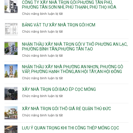
ty
CÔNG TY XÂY NHÀ TRỌN GÓI PHƯỜNG TÂN PHÚ,
C
Bình
Trung
xây
PHƯỜNG TÂN SƠN NHÌ, PHÚ THẠNH, PHÚ THỌ HÒA
vây
Trưng
Mỹ
nhà
chống
Chức năng bình luận bị tắt
ở
và
Tây,
Phường
sạt
Công
Cát
Tân
Tân
đào
ty
Lái
BẢNG VẬT TƯ XÂY NHÀ TRỌN GÓI HCM
Thới
Bình,
hầm
xây
Hiệp,
Chức năng bình luận bị tắt
Bảy
ở
nhà
Thới
Hiền,
Bảng
trọn
An
Tân
vật
NHẬN THẦU XÂY NHÀ TRỌN GÓI V THÔ PHƯỜNG AN LẠC,
gói
và
Sơn,Tân
tư
PHƯỜNG BÌNH TÂN,PHƯỜNG TÂN TẠO
Phường
An
Hòa,
xây
Tân
Phú
Chức năng bình luận bị tắt
ở
Tân
nhà
Phú,
Đông.
Nhận
Sơn
trọn
Phường
thầu
NHẬN THẦU XÂY NHÀ PHƯỜNG AN NHƠN, PHƯỜNG GÒ
Nhất
gói
Tân
xây
VẤP, PHƯỜNG HẠNH THÔNG,AN HỘI TÂY,AN HỘI ĐÔNG
HCM
Sơn
nhà
Chức năng bình luận bị tắt
ở
Nhì,
trọn
Nhận
Phú
gói
thầu
XÂY NHÀ TRỌN GÓI BAO ÉP CỌC MÓNG
Thạnh,
v
xây
Phú
Chức năng bình luận bị tắt
thô
ở
nhà
Thọ
Phường
Xây
Phường
Hòa
An
nhà
XÂY NHÀ TRỌN GÓI THÔ GIÁ RẺ QUẬN THỦ ĐỨC
An
Lạc,
trọn
Nhơn,
Chức năng bình luận bị tắt
ở
Phường
gói
Phường
Xây
Bình
bao
Gò
nhà
Tân,Phường
ép
LƯU Ý QUAN TRỌNG KHI THI CÔNG THÉP MÓNG CỌC
Vấp,
trọn
Tân
cọc