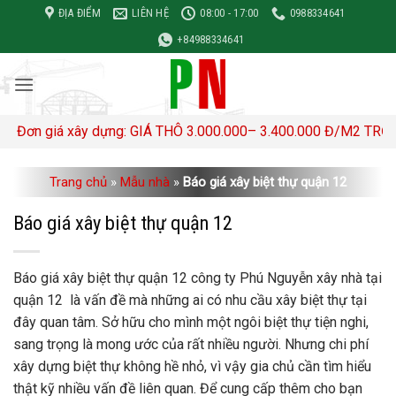
Bỏ
ĐỊA ĐIỂM
LIÊN HỆ
08:00 - 17:00
0988334641
qua
+84988334641
nội
dung
 giá xây dựng: GIÁ THÔ 3.000.000– 3.400.000 Đ/M2 TRỌN GÓI 4
Trang chủ
»
Mẫu nhà
»
Báo giá xây biệt thự quận 12
Báo giá xây biệt thự quận 12
Báo giá xây biệt thự quận 12 công ty Phú Nguyễn xây nhà tại
quận 12
là vấn đề mà những ai có nhu cầu xây biệt thự tại
đây quan tâm. Sở hữu cho mình một ngôi biệt thự tiện nghi,
sang trọng là mong ước của rất nhiều người. Nhưng chi phí
xây dựng biệt thự không hề nhỏ, vì vậy gia chủ cần tìm hiểu
thật kỹ nhiều vấn đề liên quan. Để cung cấp thêm cho bạn