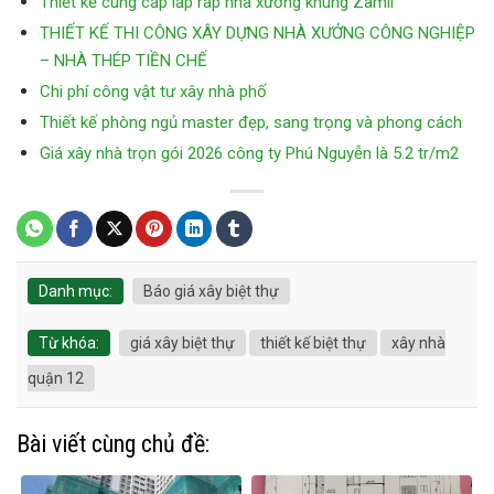
Thiết kế cung cấp lắp ráp nhà xưởng khung Zamil
THIẾT KẾ THI CÔNG XÂY DỰNG NHÀ XƯỞNG CÔNG NGHIỆP
– NHÀ THÉP TIỀN CHẾ
Chi phí công vật tư xây nhà phố
Thiết kế phòng ngủ master đẹp, sang trọng và phong cách
Giá xây nhà trọn gói 2026 công ty Phú Nguyễn là 5.2 tr/m2
Danh mục:
Báo giá xây biệt thự
Từ khóa:
giá xây biệt thự
thiết kế biệt thự
xây nhà
quận 12
Bài viết cùng chủ đề: