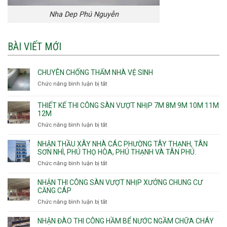
Nha Dep Phú Nguyễn
BÀI VIẾT MỚI
CHUYÊN CHỐNG THẤM NHÀ VỆ SINH
Chức năng bình luận bị tắt
ở
Chuyên
chống
THIẾT KẾ THI CÔNG SÀN VƯỢT NHỊP 7M 8M 9M 10M 11M
thấm
12M
nhà
Chức năng bình luận bị tắt
ở
vệ
Thiết
sinh
kế
NHẬN THẦU XÂY NHÀ CÁC PHƯỜNG TÂY THẠNH, TÂN
thi
SƠN NHÌ, PHÚ THỌ HÒA, PHÚ THẠNH VÀ TÂN PHÚ.
công
Chức năng bình luận bị tắt
ở
sàn
Nhận
vượt
thầu
NHẬN THI CÔNG SÀN VƯỢT NHỊP XƯỞNG CHUNG CƯ
nhịp
xây
CĂNG CÁP
7m
nhà
Chức năng bình luận bị tắt
ở
8m
các
Nhận
9m
phường
thi
10m
NHẬN ĐÀO THI CÔNG HẦM BỂ NƯỚC NGẦM CHỮA CHÁY
Tây