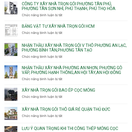
Khánh,
Thuận,
ty
CÔNG TY XÂY NHÀ TRỌN GÓI PHƯỜNG TÂN PHÚ,
C
Bình
Trung
xây
PHƯỜNG TÂN SƠN NHÌ, PHÚ THẠNH, PHÚ THỌ HÒA
vây
Trưng
Mỹ
nhà
chống
Chức năng bình luận bị tắt
ở
và
Tây,
Phường
sạt
Công
Cát
Tân
Tân
đào
ty
Lái
BẢNG VẬT TƯ XÂY NHÀ TRỌN GÓI HCM
Thới
Bình,
hầm
xây
Hiệp,
Chức năng bình luận bị tắt
Bảy
ở
nhà
Thới
Hiền,
Bảng
trọn
An
Tân
vật
NHẬN THẦU XÂY NHÀ TRỌN GÓI V THÔ PHƯỜNG AN LẠC,
gói
và
Sơn,Tân
tư
PHƯỜNG BÌNH TÂN,PHƯỜNG TÂN TẠO
Phường
An
Hòa,
xây
Tân
Phú
Chức năng bình luận bị tắt
ở
Tân
nhà
Phú,
Đông.
Nhận
Sơn
trọn
Phường
thầu
NHẬN THẦU XÂY NHÀ PHƯỜNG AN NHƠN, PHƯỜNG GÒ
Nhất
gói
Tân
xây
VẤP, PHƯỜNG HẠNH THÔNG,AN HỘI TÂY,AN HỘI ĐÔNG
HCM
Sơn
nhà
Chức năng bình luận bị tắt
ở
Nhì,
trọn
Nhận
Phú
gói
thầu
XÂY NHÀ TRỌN GÓI BAO ÉP CỌC MÓNG
Thạnh,
v
xây
Phú
Chức năng bình luận bị tắt
thô
ở
nhà
Thọ
Phường
Xây
Phường
Hòa
An
nhà
XÂY NHÀ TRỌN GÓI THÔ GIÁ RẺ QUẬN THỦ ĐỨC
An
Lạc,
trọn
Nhơn,
Chức năng bình luận bị tắt
ở
Phường
gói
Phường
Xây
Bình
bao
Gò
nhà
Tân,Phường
ép
LƯU Ý QUAN TRỌNG KHI THI CÔNG THÉP MÓNG CỌC
Vấp,
trọn
Tân
cọc