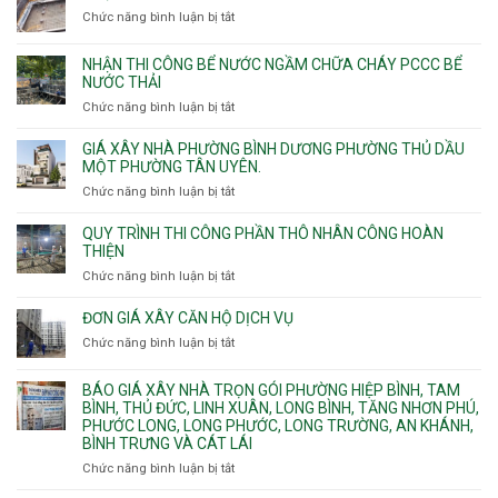
công
11m
Chức năng bình luận bị tắt
Thạnh,
ở
sàn
12m
Tân
Nhận
vượt
Sơn
đào
NHẬN THI CÔNG BỂ NƯỚC NGẦM CHỮA CHÁY PCCC BỂ
nhịp
Nhì,
thi
NƯỚC THẢI
xưởng
Phú
công
chung
Chức năng bình luận bị tắt
ở
Thọ
hầm
cư
Nhận
Hòa,
bể
căng
thi
GIÁ XÂY NHÀ PHƯỜNG BÌNH DƯƠNG PHƯỜNG THỦ DẦU
Phú
nước
cáp
công
MỘT PHƯỜNG TÂN UYÊN.
Thạnh
Ngầm
bể
và
chữa
Chức năng bình luận bị tắt
ở
nước
Tân
cháy
Giá
ngầm
Phú.
xây
QUY TRÌNH THI CÔNG PHẦN THÔ NHÂN CÔNG HOÀN
chữa
nhà
THIỆN
cháy
Phường
Chức năng bình luận bị tắt
ở
pccc
Bình
Quy
bể
Dương
trình
nước
ĐƠN GIÁ XÂY CĂN HỘ DỊCH VỤ
Phường
thi
thải
Chức năng bình luận bị tắt
Thủ
ở
công
Dầu
Đơn
phần
Một
giá
BÁO GIÁ XÂY NHÀ TRỌN GÓI PHƯỜNG HIỆP BÌNH, TAM
thô
Phường
xây
BÌNH, THỦ ĐỨC, LINH XUÂN, LONG BÌNH, TĂNG NHƠN PHÚ,
nhân
Tân
căn
PHƯỚC LONG, LONG PHƯỚC, LONG TRƯỜNG, AN KHÁNH,
công
Uyên.
hộ
BÌNH TRƯNG VÀ CÁT LÁI
hoàn
dịch
thiện
Chức năng bình luận bị tắt
ở
vụ
Báo