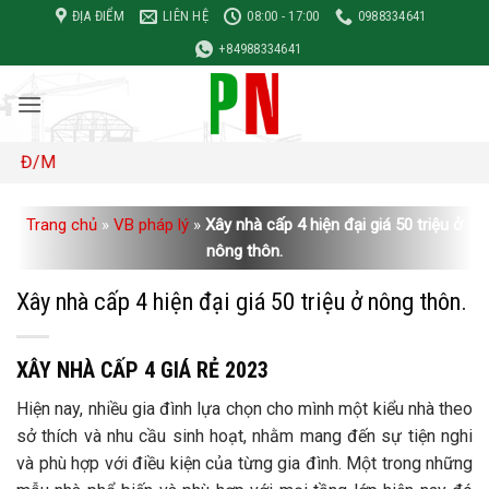
Bỏ
ĐỊA ĐIỂM
LIÊN HỆ
08:00 - 17:00
0988334641
qua
+84988334641
nội
dung
Đơn 
Trang chủ
»
VB pháp lý
»
Xây nhà cấp 4 hiện đại giá 50 triệu ở
nông thôn.
Xây nhà cấp 4 hiện đại giá 50 triệu ở nông thôn.
XÂY NHÀ CẤP 4 GIÁ RẺ 2023
Hiện nay, nhiều gia đình lựa chọn cho mình một kiểu nhà theo
sở thích và nhu cầu sinh hoạt, nhằm mang đến sự tiện nghi
và phù hợp với điều kiện của từng gia đình. Một trong những