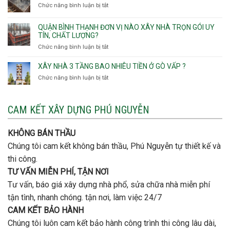
Phường
Chức năng bình luận bị tắt
ở
gói
Tạo
móng
Hạnh
Lưu
thô
Thông,An
ý
giá
QUẬN BÌNH THẠNH ĐƠN VỊ NÀO XÂY NHÀ TRỌN GÓI UY
Hội
quan
rẻ
TÍN, CHẤT LƯỢNG?
Tây,An
trọng
Quận
Chức năng bình luận bị tắt
ở
Hội
khi
Thủ
Quận
Đông
thi
Đức
Bình
XÂY NHÀ 3 TẦNG BAO NHIÊU TIỀN Ở GÒ VẤP ?
công
Thạnh
thép
Chức năng bình luận bị tắt
ở
đơn
móng
Xây
vị
cọc
nhà
nào
3
CAM KẾT XÂY DỰNG PHÚ NGUYỄN
xây
tầng
nhà
bao
trọn
nhiêu
KHÔNG BÁN THẦU
gói
tiền
uy
Chúng tôi cam kết không bán thầu, Phú Nguyễn tự thiết kế và
ở
tín,
Gò
thi công.
chất
Vấp
lượng?
TƯ VẤN MIỄN PHÍ, TẬN NƠI
?
Tư vấn, báo giá xây dựng nhà phổ, sửa chữa nhà miễn phí
tận tình, nhanh chóng. tận nơi, làm việc 24/7
CAM KẾT BẢO HÀNH
Chúng tôi luôn cam kết bảo hành công trình thi công lâu dài,