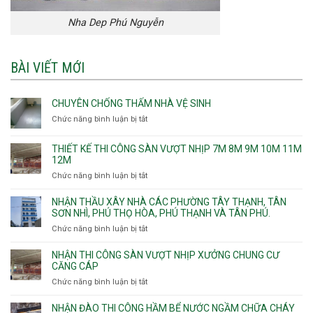
Nha Dep Phú Nguyễn
BÀI VIẾT MỚI
CHUYÊN CHỐNG THẤM NHÀ VỆ SINH
Chức năng bình luận bị tắt
ở
Chuyên
chống
THIẾT KẾ THI CÔNG SÀN VƯỢT NHỊP 7M 8M 9M 10M 11M
thấm
12M
nhà
Chức năng bình luận bị tắt
ở
vệ
Thiết
sinh
kế
NHẬN THẦU XÂY NHÀ CÁC PHƯỜNG TÂY THẠNH, TÂN
thi
SƠN NHÌ, PHÚ THỌ HÒA, PHÚ THẠNH VÀ TÂN PHÚ.
công
Chức năng bình luận bị tắt
ở
sàn
Nhận
vượt
thầu
NHẬN THI CÔNG SÀN VƯỢT NHỊP XƯỞNG CHUNG CƯ
nhịp
xây
CĂNG CÁP
7m
nhà
Chức năng bình luận bị tắt
ở
8m
các
Nhận
9m
phường
thi
10m
NHẬN ĐÀO THI CÔNG HẦM BỂ NƯỚC NGẦM CHỮA CHÁY
Tây