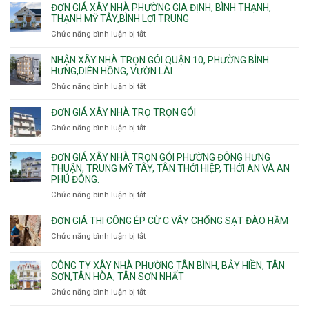
giá
ĐƠN GIÁ XÂY NHÀ PHƯỜNG GIA ĐỊNH, BÌNH THẠNH,
xây
THẠNH MỸ TÂY,BÌNH LỢI TRUNG
nhà
Chức năng bình luận bị tắt
ở
trọn
Đơn
gói
giá
NHẬN XÂY NHÀ TRỌN GÓI QUẬN 10, PHƯỜNG BÌNH
Phường
xây
HƯNG,DIÊN HỒNG, VƯỜN LÀI
Hiệp
nhà
Chức năng bình luận bị tắt
ở
Bình,
phường
Nhận
Tam
Gia
xây
Bình,
ĐƠN GIÁ XÂY NHÀ TRỌ TRỌN GÓI
Định,
nhà
Thủ
Chức năng bình luận bị tắt
Bình
ở
trọn
Đức,
Thạnh,
Đơn
gói
Linh
Thạnh
giá
ĐƠN GIÁ XÂY NHÀ TRỌN GÓI PHƯỜNG ĐÔNG HƯNG
Quận
Xuân,
Mỹ
xây
THUẬN, TRUNG MỸ TÂY, TÂN THỚI HIỆP, THỚI AN VÀ AN
10,
Long
Tây,Bình
nhà
PHÚ ĐÔNG.
Phường
Bình,
Lợi
trọ
Bình
Tăng
Chức năng bình luận bị tắt
ở
Trung
trọn
Hưng,Diên
Nhơn
Đơn
gói
Hồng,
Phú,
giá
ĐƠN GIÁ THI CÔNG ÉP CỪ C VÂY CHỐNG SẠT ĐÀO HẦM
Vườn
Phước
xây
Chức năng bình luận bị tắt
ở
Lài
Long,
nhà
Đơn
Long
trọn
giá
Phước,
CÔNG TY XÂY NHÀ PHƯỜNG TÂN BÌNH, BẢY HIỀN, TÂN
gói
thi
Long
SƠN,TÂN HÒA, TÂN SƠN NHẤT
Phường
công
Trường,
Đông
Chức năng bình luận bị tắt
ở
ép
An
Hưng
Công
cừ