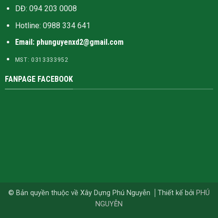
DĐ: 094 203 0008
Hotline:
0988 334 641
Email: phunguyenxd2@gmail.com
MST: 0313333952
FANPAGE FACEBOOK
© Bản quyền thuộc về Xây Dựng Phú Nguyễn
Thiết kế bởi
PHÚ
NGUYỄN