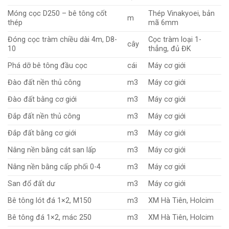
Móng cọc D250 – bê tông cốt
Thép Vinakyoei, bản
m
thép
mã 6mm
Đóng cọc tràm chiều dài 4m, D8-
Cọc tràm loại 1-
cây
10
thẳng, đủ ĐK
Phá dỡ bê tông đầu cọc
cái
Máy cơ giới
Đào đất nền thủ công
m3
Máy cơ giới
Đào đất bằng cơ giới
m3
Máy cơ giới
Đắp đất nền thủ công
m3
Máy cơ giới
Đắp đất bằng cơ giới
m3
Máy cơ giới
Nâng nền bằng cát san lấp
m3
Máy cơ giới
Nâng nền bằng cấp phối 0-4
m3
Máy cơ giới
San đổ đất dư
m3
Máy cơ giới
Bê tông lót đá 1×2, M150
m3
XM Hà Tiên, Holcim
Bê tông đá 1×2, mác 250
m3
XM Hà Tiên, Holcim