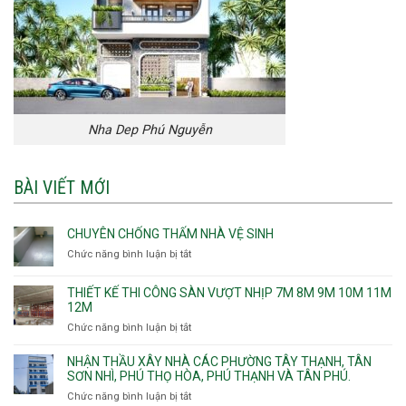
Nha Dep Phú Nguyễn
BÀI VIẾT MỚI
CHUYÊN CHỐNG THẤM NHÀ VỆ SINH
Chức năng bình luận bị tắt
ở
Chuyên
chống
THIẾT KẾ THI CÔNG SÀN VƯỢT NHỊP 7M 8M 9M 10M 11M
thấm
12M
nhà
Chức năng bình luận bị tắt
ở
vệ
Thiết
sinh
kế
NHẬN THẦU XÂY NHÀ CÁC PHƯỜNG TÂY THẠNH, TÂN
thi
SƠN NHÌ, PHÚ THỌ HÒA, PHÚ THẠNH VÀ TÂN PHÚ.
công
Chức năng bình luận bị tắt
ở
sàn