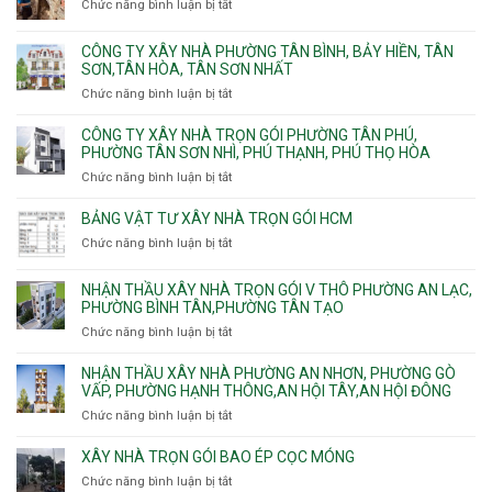
Chức năng bình luận bị tắt
ở
Lài
Long,
nhà
Đơn
Long
trọn
giá
Phước,
CÔNG TY XÂY NHÀ PHƯỜNG TÂN BÌNH, BẢY HIỀN, TÂN
gói
thi
Long
SƠN,TÂN HÒA, TÂN SƠN NHẤT
Phường
công
Trường,
Đông
Chức năng bình luận bị tắt
ở
ép
An
Hưng
Công
cừ
Khánh,
Thuận,
ty
CÔNG TY XÂY NHÀ TRỌN GÓI PHƯỜNG TÂN PHÚ,
C
Bình
Trung
xây
PHƯỜNG TÂN SƠN NHÌ, PHÚ THẠNH, PHÚ THỌ HÒA
vây
Trưng
Mỹ
nhà
chống
Chức năng bình luận bị tắt
ở
và
Tây,
Phường
sạt
Công
Cát
Tân
Tân
đào
ty
Lái
BẢNG VẬT TƯ XÂY NHÀ TRỌN GÓI HCM
Thới
Bình,
hầm
xây
Hiệp,
Chức năng bình luận bị tắt
Bảy
ở
nhà
Thới
Hiền,
Bảng
trọn
An
Tân
vật
NHẬN THẦU XÂY NHÀ TRỌN GÓI V THÔ PHƯỜNG AN LẠC,
gói
và
Sơn,Tân
tư
PHƯỜNG BÌNH TÂN,PHƯỜNG TÂN TẠO
Phường
An
Hòa,
xây
Tân
Phú
Chức năng bình luận bị tắt
ở
Tân
nhà
Phú,
Đông.
Nhận
Sơn
trọn
Phường
thầu
NHẬN THẦU XÂY NHÀ PHƯỜNG AN NHƠN, PHƯỜNG GÒ
Nhất
gói
Tân
xây
VẤP, PHƯỜNG HẠNH THÔNG,AN HỘI TÂY,AN HỘI ĐÔNG
HCM
Sơn
nhà
Chức năng bình luận bị tắt
ở
Nhì,
trọn
Nhận
Phú
gói
thầu
XÂY NHÀ TRỌN GÓI BAO ÉP CỌC MÓNG
Thạnh,
v
xây
Phú
Chức năng bình luận bị tắt
thô
ở
nhà