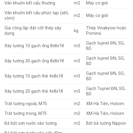
Ván khuôn kết cấu thường
m2
Máy cơ giới
Ván khuôn kết cấu phức tạp (xilô,
m2
Máy cơ giới
vòm)
Gia công lắp đặt cốt thép xây
Thép Vinakyoei hoặc
kg
dựng
Pomina
Gạch tuynel ĐN, SG,
Xây tường 10 gạch ống 8x8x18
m3
BD
Gạch tuynel ĐN, SG,
Xây tường 20 gạch ống 8x8x18
m3
BD
Gạch tuynel ĐN, SG,
Xây tường 10 gạch thẻ 4x8x18
m3
BD
Gạch Tuynel ĐN, SG,
Xây tường 20 gạch thẻ 4x8x18
m3
BD
Trát tường ngoài, M75
m2
XM Hà Tiên, Holcim
Trát tường trong, M75
m2
XM Hà Tiên, Holcim
Bả bột sơn nước vào tường
m2
Bột bả tường Nippon