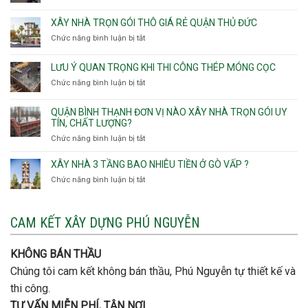
Thọ
Phường
Xây
Phường
Hòa
An
nhà
XÂY NHÀ TRỌN GÓI THÔ GIÁ RẺ QUẬN THỦ ĐỨC
An
Lạc,
trọn
Nhơn,
Chức năng bình luận bị tắt
ở
Phường
gói
Phường
Xây
Bình
bao
Gò
nhà
Tân,Phường
ép
LƯU Ý QUAN TRỌNG KHI THI CÔNG THÉP MÓNG CỌC
Vấp,
trọn
Tân
cọc
Phường
Chức năng bình luận bị tắt
ở
gói
Tạo
móng
Hạnh
Lưu
thô
Thông,An
ý
giá
QUẬN BÌNH THẠNH ĐƠN VỊ NÀO XÂY NHÀ TRỌN GÓI UY
Hội
quan
rẻ
TÍN, CHẤT LƯỢNG?
Tây,An
trọng
Quận
Chức năng bình luận bị tắt
ở
Hội
khi
Thủ
Quận
Đông
thi
Đức
Bình
XÂY NHÀ 3 TẦNG BAO NHIÊU TIỀN Ở GÒ VẤP ?
công
Thạnh
thép
Chức năng bình luận bị tắt
ở
đơn
móng
Xây
vị
cọc
nhà
nào
3
CAM KẾT XÂY DỰNG PHÚ NGUYỄN
xây
tầng
nhà
bao
trọn
nhiêu
KHÔNG BÁN THẦU
gói
tiền
uy
Chúng tôi cam kết không bán thầu, Phú Nguyễn tự thiết kế và
ở
tín,
Gò
thi công.
chất
Vấp
lượng?
TƯ VẤN MIỄN PHÍ, TẬN NƠI