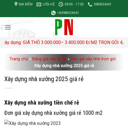
Bỏ
ĐỊA ĐIỂM
LIÊN HỆ
08:00 - 17:00
0988334641
qua
+84988334641
nội
dung
 GIÁ THÔ 3.000.000– 3.400.000 Đ/M2 TRỌN GÓI 4,500,000- 5,0
Trang chủ
»
Bảng giá xây dựng
»
Báo giá xây nhà trọn gói
»
Xây dựng nhà xưởng 2025 giá rẻ
Xây dựng nhà xưởng 2025 giá rẻ
Xây dựng nhà xưởng tiền chế rẻ
Đơn giá xây dựng nhà xưởng giá rẻ 1000 m2