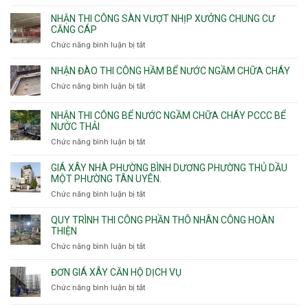
Nhận
vượt
thầu
NHẬN THI CÔNG SÀN VƯỢT NHỊP XƯỞNG CHUNG CƯ
nhịp
xây
CĂNG CÁP
7m
nhà
Chức năng bình luận bị tắt
ở
8m
các
Nhận
9m
phường
thi
10m
NHẬN ĐÀO THI CÔNG HẦM BỂ NƯỚC NGẦM CHỮA CHÁY
Tây
công
11m
Chức năng bình luận bị tắt
Thạnh,
ở
sàn
12m
Tân
Nhận
vượt
Sơn
đào
NHẬN THI CÔNG BỂ NƯỚC NGẦM CHỮA CHÁY PCCC BỂ
nhịp
Nhì,
thi
NƯỚC THẢI
xưởng
Phú
công
chung
Chức năng bình luận bị tắt
ở
Thọ
hầm
cư
Nhận
Hòa,
bể
căng
thi
GIÁ XÂY NHÀ PHƯỜNG BÌNH DƯƠNG PHƯỜNG THỦ DẦU
Phú
nước
cáp
công
MỘT PHƯỜNG TÂN UYÊN.
Thạnh
Ngầm
bể
và
chữa
Chức năng bình luận bị tắt
ở
nước
Tân
cháy
Giá
ngầm
Phú.
xây
QUY TRÌNH THI CÔNG PHẦN THÔ NHÂN CÔNG HOÀN
chữa
nhà
THIỆN
cháy
Phường
Chức năng bình luận bị tắt
ở
pccc
Bình
Quy
bể
Dương
trình
nước
ĐƠN GIÁ XÂY CĂN HỘ DỊCH VỤ
Phường
thi
thải
Chức năng bình luận bị tắt
Thủ
ở
công
Dầu
Đơn
phần