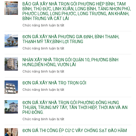
Một
giá
BÁO GIÁ XÂY NHÀ TRỌN GÓI PHƯỜNG HIỆP BÌNH, TAM
thô
Phường
xây
BÌNH, THỦ ĐỨC, LINH XUÂN, LONG BÌNH, TĂNG NHƠN PHÚ,
nhân
Tân
căn
PHƯỚC LONG, LONG PHƯỚC, LONG TRƯỜNG, AN KHÁNH,
công
Uyên.
hộ
BÌNH TRƯNG VÀ CÁT LÁI
hoàn
dịch
thiện
Chức năng bình luận bị tắt
ở
vụ
Báo
giá
ĐƠN GIÁ XÂY NHÀ PHƯỜNG GIA ĐỊNH, BÌNH THẠNH,
xây
THẠNH MỸ TÂY,BÌNH LỢI TRUNG
nhà
Chức năng bình luận bị tắt
ở
trọn
Đơn
gói
giá
NHẬN XÂY NHÀ TRỌN GÓI QUẬN 10, PHƯỜNG BÌNH
Phường
xây
HƯNG,DIÊN HỒNG, VƯỜN LÀI
Hiệp
nhà
Chức năng bình luận bị tắt
ở
Bình,
phường
Nhận
Tam
Gia
xây
Bình,
ĐƠN GIÁ XÂY NHÀ TRỌ TRỌN GÓI
Định,
nhà
Thủ
Chức năng bình luận bị tắt
Bình
ở
trọn
Đức,
Thạnh,
Đơn
gói
Linh
Thạnh
giá
ĐƠN GIÁ XÂY NHÀ TRỌN GÓI PHƯỜNG ĐÔNG HƯNG
Quận
Xuân,
Mỹ
xây
THUẬN, TRUNG MỸ TÂY, TÂN THỚI HIỆP, THỚI AN VÀ AN
10,
Long
Tây,Bình
nhà
PHÚ ĐÔNG.
Phường
Bình,
Lợi
trọ
Bình
Tăng
Chức năng bình luận bị tắt
ở
Trung
trọn
Hưng,Diên
Nhơn
Đơn
gói
Hồng,
Phú,
giá
ĐƠN GIÁ THI CÔNG ÉP CỪ C VÂY CHỐNG SẠT ĐÀO HẦM
Vườn
Phước
xây