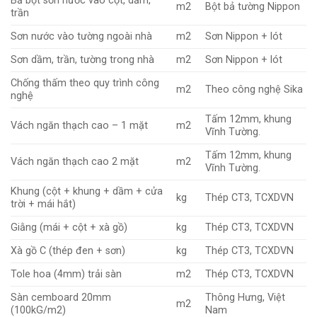
Bả bột sơn nước vào cột, dầm,
m2
Bột bả tường Nippon
trần
Sơn nước vào tường ngoài nhà
m2
Sơn Nippon + lót
Sơn dầm, trần, tường trong nhà
m2
Sơn Nippon + lót
Chống thấm theo quy trình công
m2
Theo công nghệ Sika
nghệ
Tấm 12mm, khung
Vách ngăn thạch cao – 1 mặt
m2
Vĩnh Tường.
Tấm 12mm, khung
Vách ngăn thạch cao 2 mặt
m2
Vĩnh Tường.
Khung (cột + khung + dầm + cửa
kg
Thép CT3, TCXDVN
trời + mái hắt)
Giằng (mái + cột + xà gồ)
kg
Thép CT3, TCXDVN
Xà gồ C (thép đen + sơn)
kg
Thép CT3, TCXDVN
Tole hoa (4mm) trải sàn
m2
Thép CT3, TCXDVN
Sàn cemboard 20mm
Thông Hưng, Việt
m2
(100kG/m2)
Nam