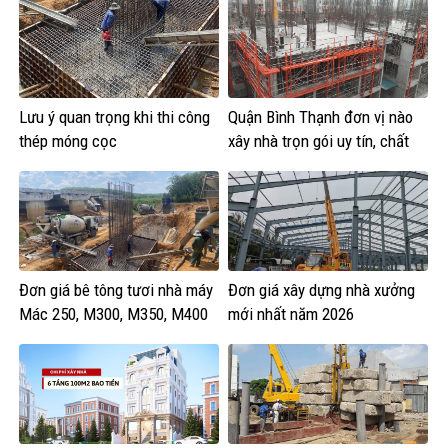
Lưu ý quan trọng khi thi công
Quận Bình Thạnh đơn vị nào
thép móng cọc
xây nhà trọn gói uy tín, chất
lượng?
Đơn giá bê tông tươi nhà máy
Đơn giá xây dựng nhà xưởng
Mác 250, M300, M350, M400
mới nhất năm 2026