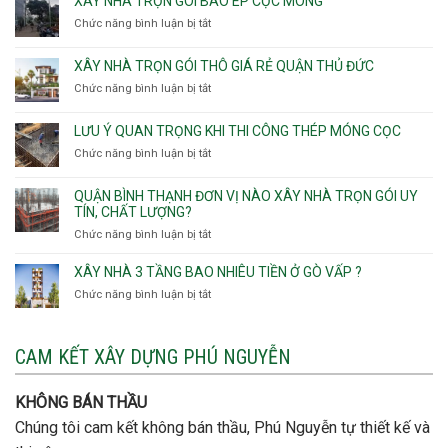
XÂY NHÀ TRỌN GÓI BAO ÉP CỌC MÓNG
Thạnh,
v
xây
Phú
Chức năng bình luận bị tắt
thô
ở
nhà
Thọ
Phường
Xây
Phường
Hòa
An
nhà
XÂY NHÀ TRỌN GÓI THÔ GIÁ RẺ QUẬN THỦ ĐỨC
An
Lạc,
trọn
Nhơn,
Chức năng bình luận bị tắt
ở
Phường
gói
Phường
Xây
Bình
bao
Gò
nhà
Tân,Phường
ép
LƯU Ý QUAN TRỌNG KHI THI CÔNG THÉP MÓNG CỌC
Vấp,
trọn
Tân
cọc
Phường
Chức năng bình luận bị tắt
ở
gói
Tạo
móng
Hạnh
Lưu
thô
Thông,An
ý
giá
QUẬN BÌNH THẠNH ĐƠN VỊ NÀO XÂY NHÀ TRỌN GÓI UY
Hội
quan
rẻ
TÍN, CHẤT LƯỢNG?
Tây,An
trọng
Quận
Chức năng bình luận bị tắt
ở
Hội
khi
Thủ
Quận
Đông
thi
Đức
Bình
XÂY NHÀ 3 TẦNG BAO NHIÊU TIỀN Ở GÒ VẤP ?
công
Thạnh
thép
Chức năng bình luận bị tắt
ở
đơn
móng
Xây
vị
cọc
nhà
nào
3
CAM KẾT XÂY DỰNG PHÚ NGUYỄN
xây
tầng
nhà
bao
trọn
nhiêu
KHÔNG BÁN THẦU
gói
tiền
uy
Chúng tôi cam kết không bán thầu, Phú Nguyễn tự thiết kế và
ở
tín,
Gò