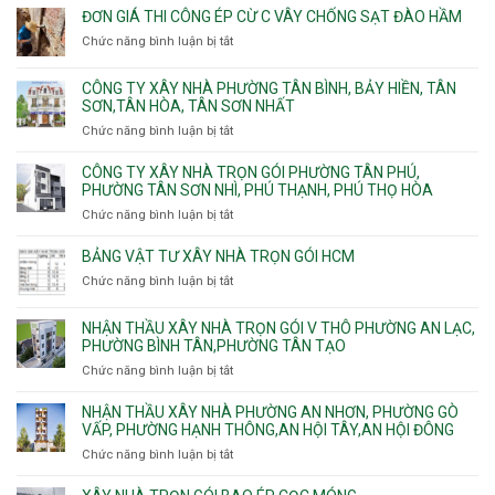
Hồng,
Phú,
giá
ĐƠN GIÁ THI CÔNG ÉP CỪ C VÂY CHỐNG SẠT ĐÀO HẦM
Vườn
Phước
xây
Chức năng bình luận bị tắt
ở
Lài
Long,
nhà
Đơn
Long
trọn
giá
Phước,
CÔNG TY XÂY NHÀ PHƯỜNG TÂN BÌNH, BẢY HIỀN, TÂN
gói
thi
Long
SƠN,TÂN HÒA, TÂN SƠN NHẤT
Phường
công
Trường,
Đông
Chức năng bình luận bị tắt
ở
ép
An
Hưng
Công
cừ
Khánh,
Thuận,
ty
CÔNG TY XÂY NHÀ TRỌN GÓI PHƯỜNG TÂN PHÚ,
C
Bình
Trung
xây
PHƯỜNG TÂN SƠN NHÌ, PHÚ THẠNH, PHÚ THỌ HÒA
vây
Trưng
Mỹ
nhà
chống
Chức năng bình luận bị tắt
ở
và
Tây,
Phường
sạt
Công
Cát
Tân
Tân
đào
ty
Lái
BẢNG VẬT TƯ XÂY NHÀ TRỌN GÓI HCM
Thới
Bình,
hầm
xây
Hiệp,
Chức năng bình luận bị tắt
Bảy
ở
nhà
Thới
Hiền,
Bảng
trọn
An
Tân
vật
NHẬN THẦU XÂY NHÀ TRỌN GÓI V THÔ PHƯỜNG AN LẠC,
gói
và
Sơn,Tân
tư
PHƯỜNG BÌNH TÂN,PHƯỜNG TÂN TẠO
Phường
An
Hòa,
xây
Tân
Phú
Chức năng bình luận bị tắt
ở
Tân
nhà
Phú,
Đông.
Nhận
Sơn
trọn
Phường
thầu
NHẬN THẦU XÂY NHÀ PHƯỜNG AN NHƠN, PHƯỜNG GÒ
Nhất
gói
Tân
xây
VẤP, PHƯỜNG HẠNH THÔNG,AN HỘI TÂY,AN HỘI ĐÔNG
HCM
Sơn
nhà
Chức năng bình luận bị tắt
ở
Nhì,
trọn
Nhận
Phú
gói
thầu