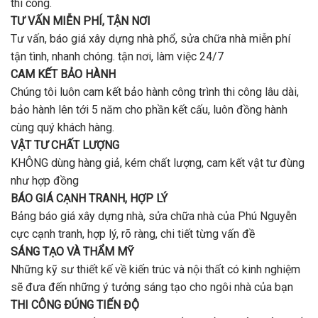
thi công.
chất
Vấp
lượng?
TƯ VẤN MIỄN PHÍ, TẬN NƠI
?
Tư vấn, báo giá xây dựng nhà phổ, sửa chữa nhà miễn phí
tận tình, nhanh chóng. tận nơi, làm việc 24/7
CAM KẾT BẢO HÀNH
Chúng tôi luôn cam kết bảo hành công trình thi công lâu dài,
bảo hành lên tới 5 năm cho phần kết cấu, luôn đồng hành
cùng quý khách hàng.
VẬT TƯ CHẤT LƯỢNG
KHÔNG dùng hàng giả, kém chất lượng, cam kết vật tư đùng
như hợp đồng
BÁO GIÁ CẠNH TRANH, HỢP LÝ
Bảng báo giá xây dựng nhà, sửa chữa nhà của Phú Nguyễn
cực cạnh tranh, hợp lý, rõ ràng, chi tiết từng vấn đề
SÁNG TẠO VÀ THẨM MỸ
Những kỹ sư thiết kế về kiến trúc và nội thất có kinh nghiệm
sẽ đưa đến những ý tưởng sáng tạo cho ngôi nhà của bạn
THI CÔNG ĐÚNG TIẾN ĐỘ