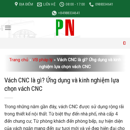
Bỏ
ĐỊA ĐIỂM
LIÊN HỆ
08:00 - 17:00
0988334641
qua
+84988334641
nội
dung
Đơn giá xây d
Trang chủ
»
VB pháp lý
»
Vách CNC là gì? Ứng dụng và kinh
nghiệm lựa chọn vách CNC
Vách CNC là gì? Ứng dụng và kinh nghiệm lựa
chọn vách CNC
Trong những năm gần đây, vách CNC được sử dụng rộng rãi
trong thiết kế nội thất. Từ biệt thự đến nhà phố, nhà cấp 4
đến chung cư; Từ phòng khách đến phòng bếp, sự hiện diện
của vách ngăn mang đến sự tươi mới và vẻ đẹp hiện đại cho