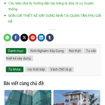
Các kiểu nhà lá, hướng dẫn lợp bằng lá dừa, lá cọ truyền
thống
ĐƠN GIÁ THIẾT KẾ XÂY DỰNG NHÀ TẠI QUẬN TÂN PHÚ GIÁ
RẺ
Danh mục:
Kinh Nghiệm Xây Dựng
Nội thất
Tư vấn
thiết kế xây dựng
Từ khóa:
nội thất bếp
Vách CNC là gì
Bài viết cùng chủ đề: