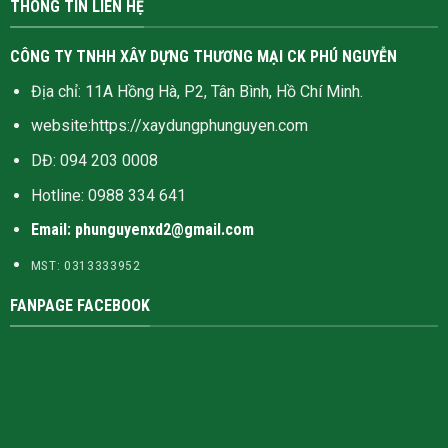
THÔNG TIN LIÊN HỆ
CÔNG TY TNHH XÂY DỰNG THƯƠNG MẠI CK PHÚ NGUYỄN
Địa chỉ: 11A Hồng Hà, P2, Tân Bình, Hồ Chí Minh.
website:
https://xaydungphunguyen.com
DĐ: 094 203 0008
Hotline:
0988 334 641
Email: phunguyenxd2@gmail.com
MST: 0313333952
FANPAGE FACEBOOK