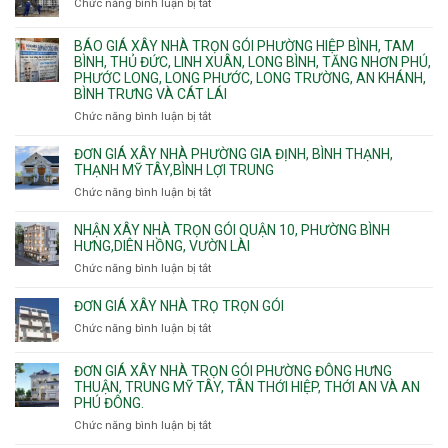
Chức năng bình luận bị tắt
Thủ
ở
công
Dầu
Đơn
phần
Một
giá
BÁO GIÁ XÂY NHÀ TRỌN GÓI PHƯỜNG HIỆP BÌNH, TAM
thô
Phường
xây
BÌNH, THỦ ĐỨC, LINH XUÂN, LONG BÌNH, TĂNG NHƠN PHÚ,
nhân
Tân
căn
PHƯỚC LONG, LONG PHƯỚC, LONG TRƯỜNG, AN KHÁNH,
công
Uyên.
hộ
BÌNH TRƯNG VÀ CÁT LÁI
hoàn
dịch
thiện
Chức năng bình luận bị tắt
ở
vụ
Báo
giá
ĐƠN GIÁ XÂY NHÀ PHƯỜNG GIA ĐỊNH, BÌNH THẠNH,
xây
THẠNH MỸ TÂY,BÌNH LỢI TRUNG
nhà
Chức năng bình luận bị tắt
ở
trọn
Đơn
gói
giá
NHẬN XÂY NHÀ TRỌN GÓI QUẬN 10, PHƯỜNG BÌNH
Phường
xây
HƯNG,DIÊN HỒNG, VƯỜN LÀI
Hiệp
nhà
Chức năng bình luận bị tắt
ở
Bình,
phường
Nhận
Tam
Gia
xây
Bình,
ĐƠN GIÁ XÂY NHÀ TRỌ TRỌN GÓI
Định,
nhà
Thủ
Chức năng bình luận bị tắt
Bình
ở
trọn
Đức,
Thạnh,
Đơn
gói
Linh
Thạnh
giá
ĐƠN GIÁ XÂY NHÀ TRỌN GÓI PHƯỜNG ĐÔNG HƯNG
Quận
Xuân,
Mỹ
xây
THUẬN, TRUNG MỸ TÂY, TÂN THỚI HIỆP, THỚI AN VÀ AN
10,
Long
Tây,Bình
nhà
PHÚ ĐÔNG.
Phường
Bình,
Lợi
trọ
Bình
Tăng
Chức năng bình luận bị tắt
ở
Trung
trọn
Hưng,Diên
Nhơn
Đơn
gói