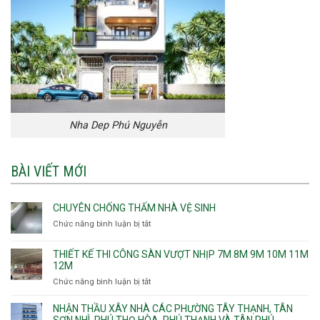
Nha Dep Phú Nguyễn
BÀI VIẾT MỚI
CHUYÊN CHỐNG THẤM NHÀ VỆ SINH
Chức năng bình luận bị tắt
ở
Chuyên
chống
THIẾT KẾ THI CÔNG SÀN VƯỢT NHỊP 7M 8M 9M 10M 11M
thấm
12M
nhà
Chức năng bình luận bị tắt
ở
vệ
Thiết
sinh
kế
NHẬN THẦU XÂY NHÀ CÁC PHƯỜNG TÂY THẠNH, TÂN
thi
SƠN NHÌ, PHÚ THỌ HÒA, PHÚ THẠNH VÀ TÂN PHÚ.