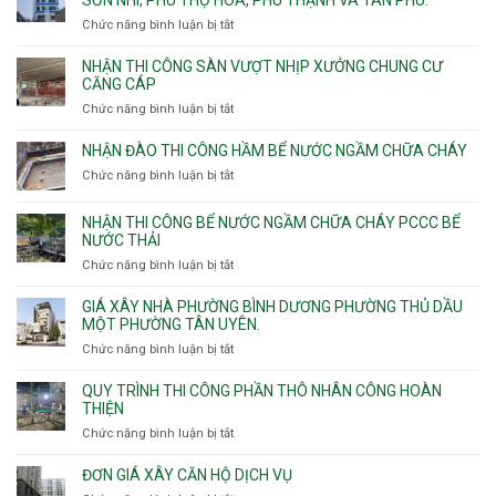
công
Chức năng bình luận bị tắt
ở
sàn
Nhận
vượt
thầu
NHẬN THI CÔNG SÀN VƯỢT NHỊP XƯỞNG CHUNG CƯ
nhịp
xây
CĂNG CÁP
7m
nhà
Chức năng bình luận bị tắt
ở
8m
các
Nhận
9m
phường
thi
10m
NHẬN ĐÀO THI CÔNG HẦM BỂ NƯỚC NGẦM CHỮA CHÁY
Tây
công
11m
Chức năng bình luận bị tắt
Thạnh,
ở
sàn
12m
Tân
Nhận
vượt
Sơn
đào
NHẬN THI CÔNG BỂ NƯỚC NGẦM CHỮA CHÁY PCCC BỂ
nhịp
Nhì,
thi
NƯỚC THẢI
xưởng
Phú
công
chung
Chức năng bình luận bị tắt
ở
Thọ
hầm
cư
Nhận
Hòa,
bể
căng
thi
GIÁ XÂY NHÀ PHƯỜNG BÌNH DƯƠNG PHƯỜNG THỦ DẦU
Phú
nước
cáp
công
MỘT PHƯỜNG TÂN UYÊN.
Thạnh
Ngầm
bể
và
chữa
Chức năng bình luận bị tắt
ở
nước
Tân
cháy
Giá
ngầm
Phú.
xây
QUY TRÌNH THI CÔNG PHẦN THÔ NHÂN CÔNG HOÀN
chữa
nhà
THIỆN
cháy
Phường
Chức năng bình luận bị tắt
ở
pccc
Bình
Quy
bể
Dương
trình
nước
ĐƠN GIÁ XÂY CĂN HỘ DỊCH VỤ
Phường
thi
thải