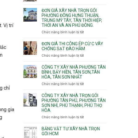
Xuân,
Đơn
Thạnh
gói
Long
giá
Mỹ
ĐƠN GIÁ XÂY NHÀ TRỌN GÓI
Quận
Bình,
xây
Tây,Bình
PHƯỜNG ĐÔNG HƯNG THUẬN,
10,
Tăng
nhà
Lợi
TRUNG MỸ TÂY, TÂN THỚI HIỆP,
Phường
Nhơn
trọ
Trung
 Vị trí
THỚI AN VÀ AN PHÚ ĐÔNG.
Bình
Phú,
trọn
Hưng,Diên
Chức năng bình luận bị tắt
Phước
ở
gói
Hồng,
Long,
Đơn
Vườn
Long
giá
ĐƠN GIÁ THI CÔNG ÉP CỪ C VÂY
Bắc
Lài
Phước,
xây
CHỐNG SẠT ĐÀO HẦM
Long
nhà
ên
Chức năng bình luận bị tắt
ở
Trường,
trọn
Đơn
An
gói
giá
CÔNG TY XÂY NHÀ PHƯỜNG TÂN
Khánh,
Phường
thi
BÌNH, BẢY HIỀN, TÂN SƠN,TÂN
Bình
Đông
HÒA, TÂN SƠN NHẤT
công
Trưng
Hưng
ép
Chức năng bình luận bị tắt
ở
và
Thuận,
cừ
g chỉ
Công
Cát
Trung
C
ty
CÔNG TY XÂY NHÀ TRỌN GÓI
Lái
Mỹ
vây
xây
PHƯỜNG TÂN PHÚ, PHƯỜNG TÂN
Tây,
chống
SƠN NHÌ, PHÚ THẠNH, PHÚ THỌ
nhà
Tân
sạt
ong gia
HÒA
Phường
Thới
đào
Tân
Hiệp,
g
Chức năng bình luận bị tắt
ở
hầm
Bình,
Thới
Công
Bảy
An
ty
BẢNG VẬT TƯ XÂY NHÀ TRỌN
Hiền,
và
xây
GÓI HCM
Tân
An