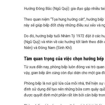
Hướng Đông Bắc (Ngũ Quỷ): gia đạo gặp nhiều tai h
Theo quan niệm “Tọa hung hướng cát”, hướng bếp th
này sẽ giúp bếp đốt cháy những điều xui xẻo và n
Do đó, hướng bếp tuổi Nhâm Tý 1972 đặt ở các hư
(Ngũ Quỷ) và nhìn về các hướng tốt lành theo đến 
Niên) và Đông Nam (Sinh Khí).
Tầm quan trọng của việc chọn hướng bếp
Từ xưa đến nay, phòng bếp luôn đóng vai trò quan 
vậy, gian bếp ấm cúng còn đại diện cho một gia 
Phòng bếp là nơi giữ lửa của mỗi nhà, thể hiện sự 
đình sử dụng để tạo nên những bữa cơm quây quần
được quyết định một phần rất lớn bởi căn bếp tron