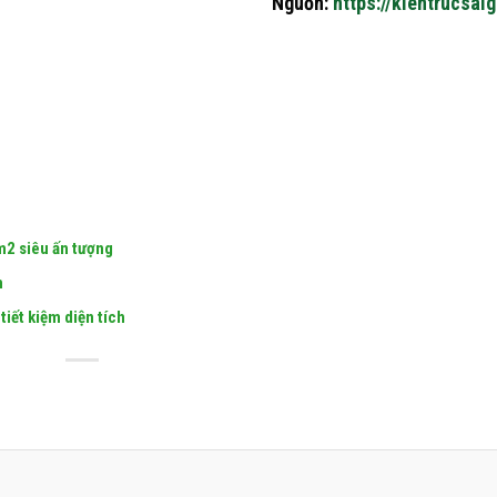
Nguồn:
https://kientrucsai
0m2 siêu ấn tượng
n
tiết kiệm diện tích