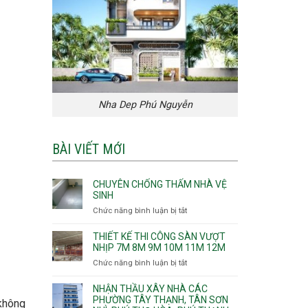
Nha Dep Phú Nguyễn
BÀI VIẾT MỚI
CHUYÊN CHỐNG THẤM NHÀ VỆ
SINH
Chức năng bình luận bị tắt
ở
Chuyên
chống
THIẾT KẾ THI CÔNG SÀN VƯỢT
thấm
NHỊP 7M 8M 9M 10M 11M 12M
nhà
Chức năng bình luận bị tắt
ở
vệ
Thiết
sinh
kế
NHẬN THẦU XÂY NHÀ CÁC
thi
PHƯỜNG TÂY THẠNH, TÂN SƠN
 không