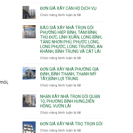
Quy
nước
Dương
trình
ĐƠN GIÁ XÂY CĂN HỘ DỊCH VỤ
thải
Phường
thi
Chức năng bình luận bị tắt
Thủ
ở
công
Dầu
Đơn
phần
Một
giá
BÁO GIÁ XÂY NHÀ TRỌN GÓI
thô
Phường
xây
PHƯỜNG HIỆP BÌNH, TAM BÌNH,
nhân
Tân
căn
THỦ ĐỨC, LINH XUÂN, LONG BÌNH,
công
Uyên.
hộ
TĂNG NHƠN PHÚ, PHƯỚC LONG,
hoàn
dịch
LONG PHƯỚC, LONG TRƯỜNG, AN
thiện
vụ
KHÁNH, BÌNH TRƯNG VÀ CÁT LÁI
Chức năng bình luận bị tắt
ở
Báo
giá
ĐƠN GIÁ XÂY NHÀ PHƯỜNG GIA
xây
ĐỊNH, BÌNH THẠNH, THẠNH MỸ
TÂY,BÌNH LỢI TRUNG
nhà
 mỏi,
trọn
Chức năng bình luận bị tắt
ở
gói
Đơn
Phường
giá
NHẬN XÂY NHÀ TRỌN GÓI QUẬN
Hiệp
xây
10, PHƯỜNG BÌNH HƯNG,DIÊN
Bình,
HỒNG, VƯỜN LÀI
nhà
Tam
phường
Chức năng bình luận bị tắt
ở
Bình,
Gia
Nhận
Thủ
Định,
xây
ĐƠN GIÁ XÂY NHÀ TRỌ TRỌN GÓI
Đức,
Bình
nhà
Linh
Chức năng bình luận bị tắt
ở
Thạnh,
trọn