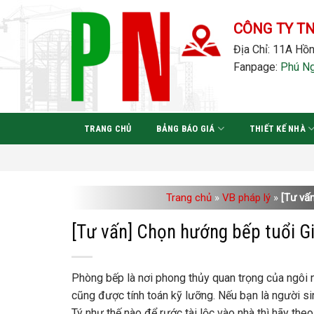
Bỏ
qua
CÔNG TY T
nội
Địa Chỉ: 11A Hồn
dung
Fanpage:
Phú N
TRANG CHỦ
BẢNG BÁO GIÁ
THIẾT KẾ NHÀ
Trang chủ
»
VB pháp lý
»
[Tư vấn
[Tư vấn] Chọn hướng bếp tuổi Gi
Phòng bếp là nơi phong thủy quan trọng của ngôi nh
cũng được tính toán kỹ lưỡng. Nếu bạn là người 
Tý như thế nào để rước tài lộc vào nhà thì hãy theo