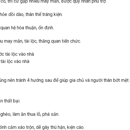
cố, thi cử gặp nhiều may mắn, được quý nhân phù trợ.
ỏe dồi dào, thân thể tráng kiện.
quan hệ hòa thuận, ổn định.
 may mắn, tài lộc, thăng quan tiến chức.
tài lộc vào nhà
cũng nên tránh 4 hướng sau để giúp gia chủ và người thân bớt mệt
n thất bại.
hèo, làm ăn thua lỗ, phá sản.
ình cảm xáo trộn, dễ gây thù hận, kiện cáo.