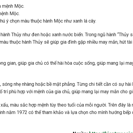
 mệnh Mộc.
chú ý chọn màu thuộc hành Mộc như xanh lá cây.
 hành Thủy như đen hoặc xanh nước biển. Trong ngũ hành “Thủy s
àu thuộc hành Thủy sẽ giúp gia đình gặp nhiều may mắn, hút tài 
ng gian, giúp gia chủ có thể hài hòa cuộc sống, giúp mang lại ma
, sóng nhẹ nhàng hoặc bề mặt phẳng. Từng chi tiết cần có sự hài 
ố trí phù hợp với mệnh của gia chủ, giúp mang lại may mắn cho gi
 xấu, màu sắc hợp mệnh tùy theo tuổi của mỗi người. Trên đây là
sinh năm 1972 có thể tham khảo và lựa chọn cho mình hướng bếp 