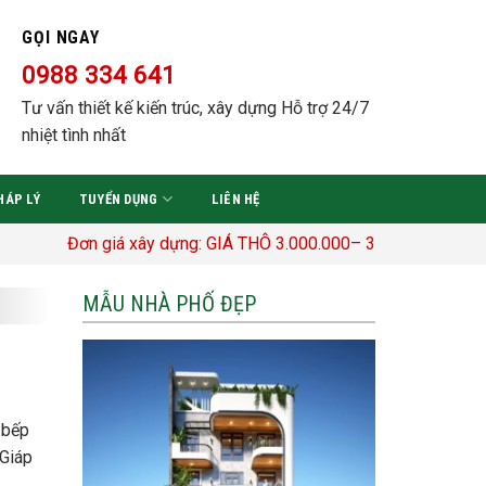
GỌI NGAY
0988 334 641
Tư vấn thiết kế kiến trúc, xây dựng Hỗ trợ 24/7
nhiệt tình nhất
HÁP LÝ
TUYỂN DỤNG
LIÊN HỆ
ơn giá xây dựng: GIÁ THÔ 3.000.000– 3.400.000 Đ/M2 TRỌN GÓ
MẪU NHÀ PHỐ ĐẸP
 bếp
 Giáp