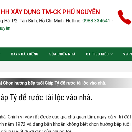
NHH XÂY DỰNG TM-CK PHÚ NGUYỄN
g Hà, P2, Tân Bình, Hồ Chí Minh.
Hotline:
0988 334641
-
guyễn
XÂY NHÀ XƯỞNG
SỬA CHỮA NHÀ
CT TIÊU BIỂU
VB P
Đ
] Chọn hướng bếp tuổi Giáp Tý để rước tài lộc vào nhà.
áp Tý để rước tài lộc vào nhà.
à. Chính vì vậy rất được các gia chủ quan tâm, ngay cả vị trí đặt
sinh năm 1972 và đang băn khoăn không biết chọn hướng bếp tuổi
 dõi bài viết dưới đây của chúng tôi.