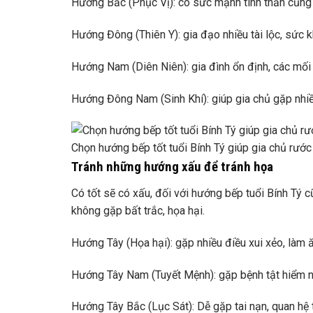
Hướng Bắc (Phục Vị): có sức mạnh tinh thần củng 
Hướng Đông (Thiên Y): gia đạo nhiều tài lộc, sức kh
Hướng Nam (Diên Niên): gia đình ổn định, các mối 
Hướng Đông Nam (Sinh Khí): giúp gia chủ gặp nhiều
Chọn hướng bếp tốt tuổi Bính Tý giúp gia chủ rước 
Tránh những hướng xấu để tránh họa
Có tốt sẽ có xấu, đối với hướng bếp tuổi Bính Tý 
không gặp bất trắc, họa hại.
Hướng Tây (Họa hại): gặp nhiều điều xui xẻo, làm ă
Hướng Tây Nam (Tuyết Mệnh): gặp bệnh tật hiểm ng
Hướng Tây Bắc (Lục Sát): Dễ gặp tai nạn, quan hệ t