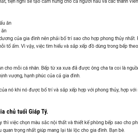
ắt, tiện nghi sẽ tạo cảm hứng cho cả người nấu và các thành viê
 ăn
g dương của gia đình nên phải bố trí sao cho hợp phong thủy nhất.
i tổ ấm. Vì vậy, việc tìm hiểu và sắp xếp đồ dùng trong bếp the
thần cho mỗi cá nhân. Bếp từ xa xưa đã được ông cha ta coi là ngu
thịnh vượng, hạnh phúc của cả gia đình.
 của nó khi nó được bố trí và sắp xếp hợp với phong thủy, hợp vớ
a chủ tuổi Giáp Tý.
 thì việc chọn màu sắc nội thất và thiết kế phòng bếp sao cho p
quan trọng nhất giúp mang lại tài lộc cho gia đình. Bạn bè.