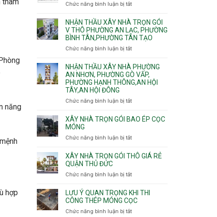
nhà
n tham
Chức năng bình luận bị tắt
ở
Sơn,Tân
Phú
trọn
Bảng
Hòa,
Đông.
gói
vật
NHẬN THẦU XÂY NHÀ TRỌN GÓI
Tân
Phường
tư
V THÔ PHƯỜNG AN LẠC, PHƯỜNG
Sơn
Tân
BÌNH TÂN,PHƯỜNG TÂN TẠO
xây
Nhất
Phú,
nhà
Chức năng bình luận bị tắt
ở
Phường
trọn
Nhận
Tân
 Phòng
gói
thầu
NHẬN THẦU XÂY NHÀ PHƯỜNG
Sơn
HCM
o
xây
AN NHƠN, PHƯỜNG GÒ VẤP,
Nhì,
PHƯỜNG HẠNH THÔNG,AN HỘI
nhà
Phú
TÂY,AN HỘI ĐÔNG
trọn
Thạnh,
gói
Phú
Chức năng bình luận bị tắt
ở
ồn năng
v
Thọ
Nhận
thô
Hòa
thầu
XÂY NHÀ TRỌN GÓI BAO ÉP CỌC
Phường
xây
MÓNG
An
nhà
Chức năng bình luận bị tắt
ở
Lạc,
i mệnh
Phường
Xây
Phường
An
nhà
XÂY NHÀ TRỌN GÓI THÔ GIÁ RẺ
Bình
Nhơn,
trọn
QUẬN THỦ ĐỨC
Tân,Phường
Phường
gói
Tân
Chức năng bình luận bị tắt
ở
Gò
bao
Tạo
Xây
Vấp,
ép
nhà
hù hợp
Phường
LƯU Ý QUAN TRỌNG KHI THI
cọc
trọn
CÔNG THÉP MÓNG CỌC
Hạnh
móng
gói
Thông,An
Chức năng bình luận bị tắt
ở
thô
Hội