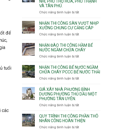
NHÌ, PHÚ THỌ HÒA, PHÚ THẠNH
công
VÀ TÂN PHÚ.
sàn
vượt
Chức năng bình luận bị tắt
ở
nhịp
Nhận
7m
thầu
NHẬN THI CÔNG SÀN VƯỢT NHỊP
8m
xây
XƯỞNG CHUNG CƯ CĂNG CÁP
9m
nhà
tốt để
Chức năng bình luận bị tắt
ở
10m
các
Nhận
húc,
11m
phường
thi
NHẬN ĐÀO THI CÔNG HẦM BỂ
12m
gia
Tây
công
NƯỚC NGẦM CHỮA CHÁY
Thạnh,
sàn
Chức năng bình luận bị tắt
ở
Tân
vượt
Nhận
Sơn
nhịp
đào
Nhì,
NHẬN THI CÔNG BỂ NƯỚC NGẦM
ủ tuổi
xưởng
thi
CHỮA CHÁY PCCC BỂ NƯỚC THẢI
Phú
chung
công
Thọ
Chức năng bình luận bị tắt
ở
cư
hầm
Hòa,
Nhận
căng
bể
Phú
thi
cáp
GIÁ XÂY NHÀ PHƯỜNG BÌNH
nước
Thạnh
công
DƯƠNG PHƯỜNG THỦ DẦU MỘT
Ngầm
và
PHƯỜNG TÂN UYÊN.
bể
chữa
Tân
nước
Chức năng bình luận bị tắt
ở
cháy
Phú.
ngầm
i các
Giá
chữa
xây
QUY TRÌNH THI CÔNG PHẦN THÔ
cháy
nhà
NHÂN CÔNG HOÀN THIỆN
pccc
Phường
Chức năng bình luận bị tắt
ở
bể
Bình