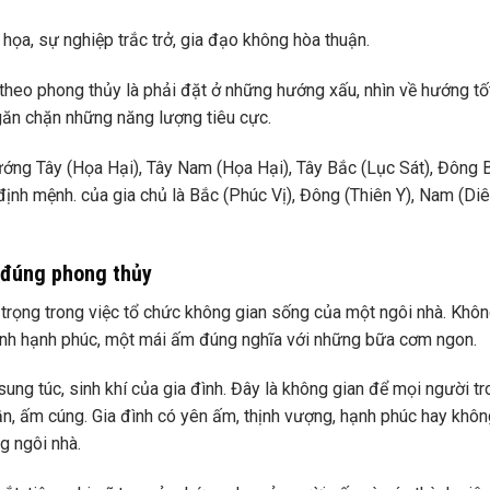
ọa, sự nghiệp trắc trở, gia đạo không hòa thuận.
eo phong thủy là phải đặt ở những hướng xấu, nhìn về hướng tốt.
găn chặn những năng lượng tiêu cực.
ớng Tây (Họa Hại), Tây Nam (Họa Hại), Tây Bắc (Lục Sát), Đông 
định mệnh. của gia chủ là Bắc (Phúc Vị), Đông (Thiên Y), Nam (Di
 đúng phong thủy
trọng trong việc tổ chức không gian sống của một ngôi nhà. Khôn
đình hạnh phúc, một mái ấm đúng nghĩa với những bữa cơm ngon.
sung túc, sinh khí của gia đình. Đây là không gian để mọi người tr
, ấm cúng. Gia đình có yên ấm, thịnh vượng, hạnh phúc hay khôn
g ngôi nhà.