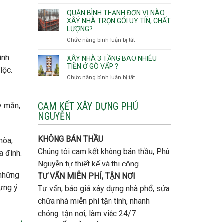
Lưu
giá
Tây,An
ý
QUẬN BÌNH THẠNH ĐƠN VỊ NÀO
rẻ
Hội
quan
XÂY NHÀ TRỌN GÓI UY TÍN, CHẤT
Quận
Đông
LƯỢNG?
trọng
Thủ
khi
Chức năng bình luận bị tắt
ở
Đức
thi
Quận
công
inh
Bình
XÂY NHÀ 3 TẦNG BAO NHIÊU
thép
Thạnh
TIỀN Ở GÒ VẤP ?
lộc.
móng
đơn
Chức năng bình luận bị tắt
ở
cọc
vị
Xây
nào
nhà
xây
3
CAM KẾT XÂY DỰNG PHÚ
y mắn,
nhà
tầng
NGUYỄN
trọn
bao
gói
nhiêu
uy
tiền
KHÔNG BÁN THẦU
hòa,
tín,
ở
chất
Chúng tôi cam kết không bán thầu, Phú
a đình.
Gò
lượng?
Vấp
Nguyễn tự thiết kế và thi công.
?
 những
TƯ VẤN MIỄN PHÍ, TẬN NƠI
ưng ý
Tư vấn, báo giá xây dựng nhà phổ, sửa
chữa nhà miễn phí tận tình, nhanh
chóng. tận nơi, làm việc 24/7